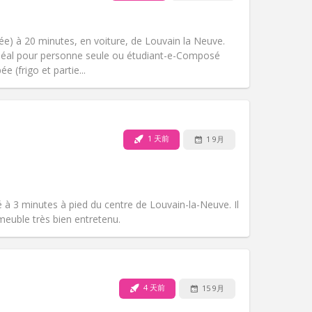
宠物:
否
吸烟:
禁烟
无障碍通道:
否
e) à 20 minutes, en voiture, de Louvain la Neuve.
氛围:
安静
. Idéal pour personne seule ou étudiant-e-Composé
其他
e (frigo et partie...
1 天前
1 9月
宠物:
否
吸烟:
禁烟
无障碍通道:
否
氛围:
安静, 学习氛围, 温馨
 à 3 minutes à pied du centre de Louvain-la-Neuve. Il
其他
euble très bien entretenu.
4 天前
15 9月
宠物:
否