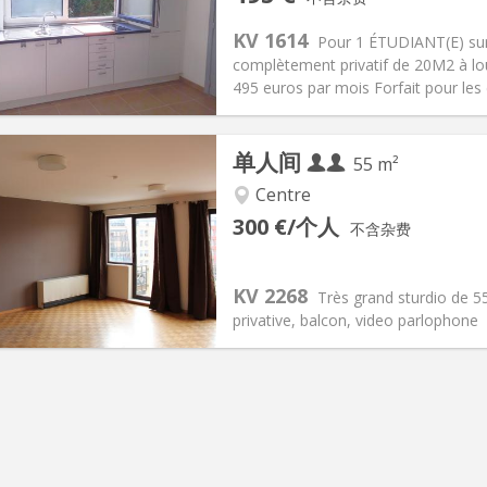
2个月
面积:
20 m
2
100 €
厨房:
房间内
KV 1614
Pour 1 ÉTUDIANT(E) sur
95 €
浴室:
独立
complètement privatif de 20M2 à lo
信息
布局
495 euros par mois Forfait pour les
单人间
55 m²
Centre
记:
可登记
私人房间:
3
300 €/个人
不含杂费
2个月
面积:
55 m
2
70 € (35 €/个人)
厨房:
独立（单独房间）
0 € (300 €/个人)
浴室:
独立
KV 2268
Très grand sturdio de 55
信息
布局
privative, balcon, video parlophone