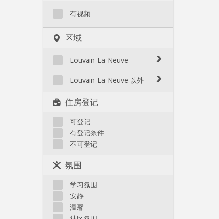
有视频
区域
Louvain-La-Neuve
Biéreau
Louvain-La-Neuve 以外
Blocry
Court-St.-Étienne
住房登记
Centre
Gembloux
L'Hocaille
Genappe
可登记
La Baraque
有登记条件
Mont-Saint-Guibert
Lauzelle
不可登记
Nivelles
Les Bruyères
Ottignies
氛围
Rixensart
Walhain
学习氛围
Wavre
安静
其他
温馨
社区氛围