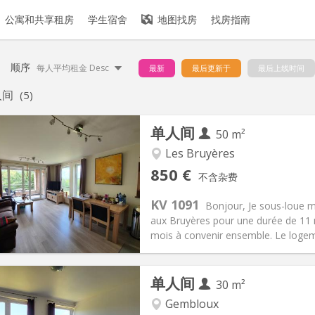
公寓和共享租房
学生宿舍
地图找房
找房指南
顺序
每人平均租金 Desc
最新
最后更新于
最后上线时间
人间
(5)
单人间
50 m²
Les Bruyères
记:
否
私人房间:
4
850 €
不含杂费
1个月
面积:
50 m
2
60 €
厨房:
独立（单独房间）
KV 1091
Bonjour, Je sous-loue 
50 €
浴室:
独立
aux Bruyères pour une durée de 11 
信息
布局
mois à convenir ensemble. Le logeme
单人间
30 m²
Gembloux