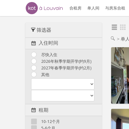
合租房
单人间
与房东合租
筛选器
单
入住时间
尽快入住
2026年秋季学期开学(约9月)
2027年春季学期开学(约2月)
住房登
租期:
1
其他
水电费:
租金:
8
实用
租期
10-12个月
5-6个月