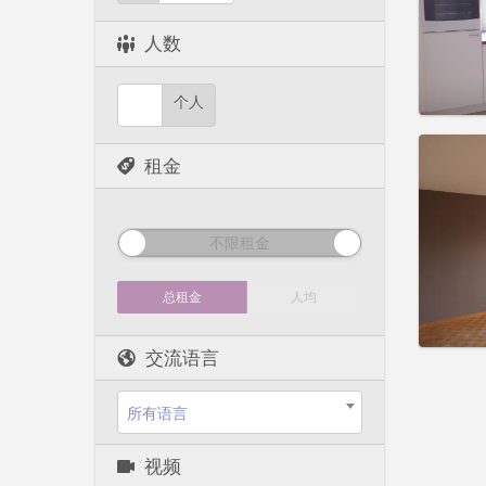
租期:
1
水电费:
人数
租金:
4
实用
个人
租金
住房登
租期:
1
不限租金
水电费:
租金:
60
总租金
人均
实用
交流语言
所有语言
视频