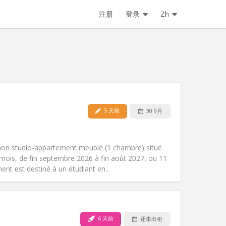
注册
登录
Zh
5 天前
30 9月
宠物:
否
吸烟:
禁烟
无障碍通道:
是
mon studio-appartement meublé (1 chambre) situé
氛围:
学习氛围, 温馨, 安静
mois, de fin septembre 2026 à fin août 2027, ou 11
其他
nt est destiné à un étudiant en...
6 天前
还未出租