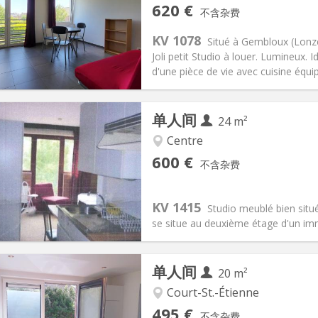
记:
否
私人房间:
3
620 €
不含杂费
2个月
面积:
30 m
2
150 €
厨房:
独立（单独房间）
KV 1078
Situé à Gembloux (Lonzé
20 €
浴室:
独立
Joli petit Studio à louer. Lumineux
信息
布局
d'une pièce de vie avec cuisine équipé
单人间
24 m²
Centre
记:
否
私人房间:
2
600 €
不含杂费
2个月
面积:
24 m
2
45 €
厨房:
房间内
00 €
浴室:
独立
KV 1415
Studio meublé bien situé
信息
布局
se situe au deuxième étage d'un imm
单人间
20 m²
Court-St.-Étienne
记:
否
私人房间:
1
495 €
不含杂费