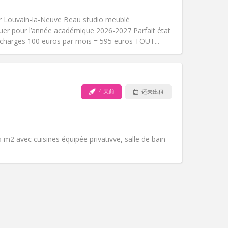
吸烟:
禁烟
无障碍通道:
否
 Louvain-la-Neuve Beau studio meublé
氛围:
安静
uer pour l’année académique 2026-2027 Parfait état
其他
 charges 100 euros par mois = 595 euros TOUT...
4 天前
还未出租
宠物:
否
吸烟:
禁烟
无障碍通道:
是
氛围:
安静, 学习氛围
 m2 avec cuisines équipée privativve, salle de bain
其他