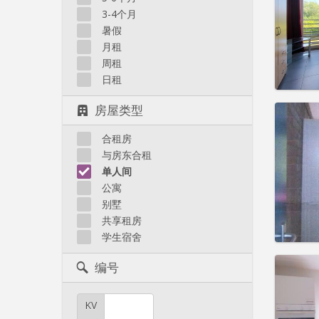
住房登
3-4个月
租期:
1
水电费:
暑假
租金:
6
月租
周租
实用
日租
房屋类型
合租房
住房登
与房东合租
租期:
1
单人间
水电费:
公寓
租金:
6
别墅
共享租房
实用
学生宿舍
编号
KV
住房登