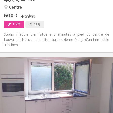
学习氛围, 温馨, 安静
氛围:
Centre
否
无障碍通道:
600 €
禁烟
吸烟:
不含杂费
否
宠物:
1 天前
1 9月
Studio meublé bien situé à 3 minutes à pied du centre de
Louvain-la-Neuve. Il se situe au deuxième étage d'un immeuble
très bien...
实用信息
495 €
租金:
100 €
水电费:
12个月
租期:
否
住房登记:
布局
独立
浴室:
房间内
厨房:
2
20 m
面积: