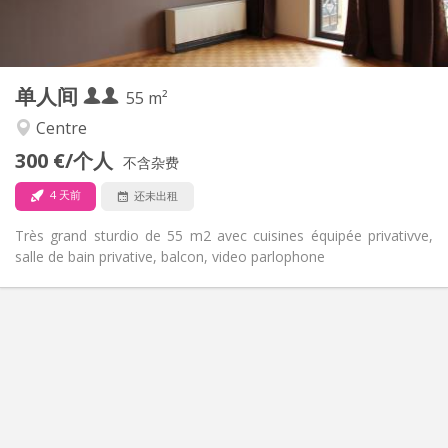
独立
浴室:
独立（单独房间）
厨房:
2
55 m
面积:
3
私人房间:
单人间
其他
55 m²
学习氛围, 安静
氛围:
Centre
是
无障碍通道:
300 €/个人
禁烟
吸烟:
不含杂费
否
宠物:
4 天前
还未出租
Très grand sturdio de 55 m2 avec cuisines équipée privativve,
salle de bain privative, balcon, video parlophone