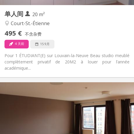
1
私人房间:
单人间
其他
20 m²
安静
氛围:
Court-St.-Étienne
否
无障碍通道:
495 €
禁烟
吸烟:
不含杂费
否
宠物:
4 天前
15 9月
Pour 1 ÉTUDIANT(E) sur Louvain-la-Neuve Beau studio meublé
complètement privatif de 20M2 à louer pour l’année
académique...
实用信息
600 € (300 €/个人)
租金:
70 € (35 €/个人)
水电费:
12个月
租期:
可登记
住房登记:
布局