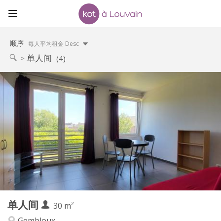
顺序
每人平均租金 Desc
单人间
(4)
实用信息
620 €
租金:
150 €
水电费:
12个月
租期:
否
住房登记:
布局
独立
浴室:
独立（单独房间）
厨房:
2
30 m
面积:
3
私人房间:
单人间
其他
30 m²
安静
氛围:
Gembloux