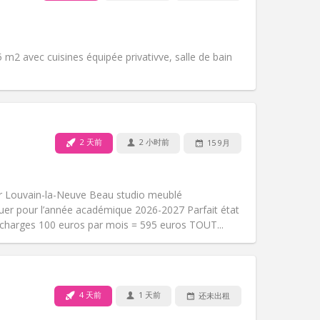
宠物:
否
吸烟:
禁烟
无障碍通道:
是
氛围:
学习氛围, 安静
 m2 avec cuisines équipée privativve, salle de bain
其他
2 天前
2 小时前
15 9月
宠物:
否
吸烟:
禁烟
无障碍通道:
否
 Louvain-la-Neuve Beau studio meublé
氛围:
安静
uer pour l’année académique 2026-2027 Parfait état
其他
 charges 100 euros par mois = 595 euros TOUT...
4 天前
1 天前
还未出租
宠物:
否