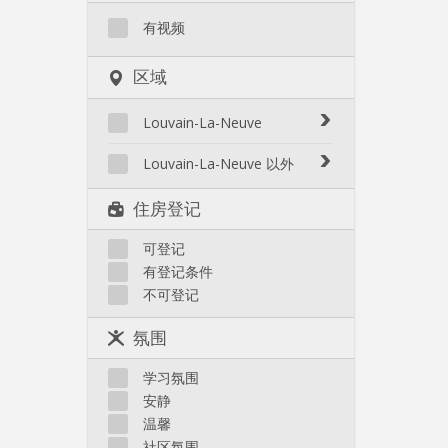
有视频
区域
Louvain-La-Neuve
Biéreau
Louvain-La-Neuve 以外
Blocry
Court-St.-Étienne
住房登记
Centre
Gembloux
L'Hocaille
Genappe
可登记
La Baraque
有登记条件
Mont-Saint-Guibert
Lauzelle
不可登记
Nivelles
Les Bruyères
Ottignies
氛围
Rixensart
Walhain
学习氛围
Wavre
安静
其他
温馨
社区氛围