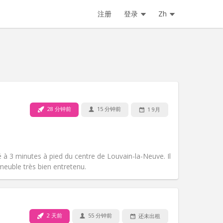
注册
登录
Zh
28 分钟前
15 分钟前
1 9月
宠物:
否
吸烟:
禁烟
无障碍通道:
否
氛围:
学习氛围, 温馨, 安静
 à 3 minutes à pied du centre de Louvain-la-Neuve. Il
其他
euble très bien entretenu.
2 天前
55 分钟前
还未出租