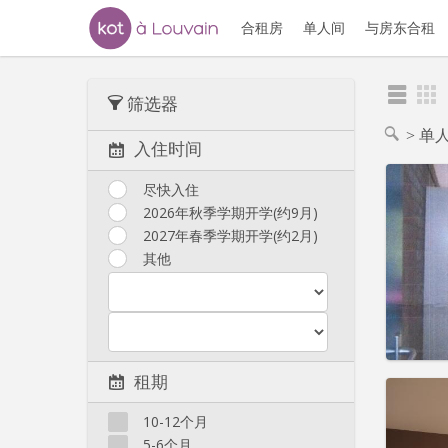
合租房
单人间
与房东合租
筛选器
单
入住时间
尽快入住
2026年秋季学期开学(约9月)
2027年春季学期开学(约2月)
住房登
租期:
1
其他
水电费:
租金:
6
实用
租期
10-12个月
5-6个月