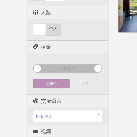
租期:
1
水电费:
人数
租金:
6
实用
个人
租金
不限租金
总租金
人均
交流语言
所有语言
视频