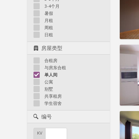
住房登
3-4个月
租期:
1
水电费:
暑假
租金:
60
月租
周租
实用
日租
房屋类型
合租房
住房登
与房东合租
租期:
1
单人间
水电费:
公寓
租金:
4
别墅
共享租房
实用
学生宿舍
编号
KV
住房登