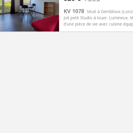
2个月
面积:
30 m
2
150 €
厨房:
独立（单独房间）
KV 1078
Situé à Gembloux (Lonzé
20 €
浴室:
独立
Joli petit Studio à louer. Lumineux
信息
布局
d'une pièce de vie avec cuisine équipé