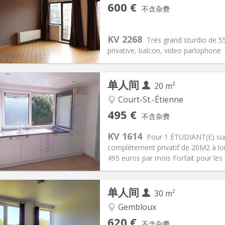
记:
可登记
私人房间:
3
600 €
不含杂费
2个月
面积:
55 m
2
70 € (35 €/个人)
厨房:
独立（单独房间）
0 € (300 €/个人)
浴室:
独立
KV 2268
Très grand sturdio de 55
信息
布局
privative, balcon, video parlophone
单人间
20 m²
Court-St.-Étienne
记:
否
私人房间:
1
495 €
不含杂费
2个月
面积:
20 m
2
100 €
厨房:
房间内
KV 1614
Pour 1 ÉTUDIANT(E) sur
95 €
浴室:
独立
complètement privatif de 20M2 à lo
信息
布局
495 euros par mois Forfait pour les
单人间
30 m²
Gembloux
记:
否
私人房间:
3
620 €
不含杂费