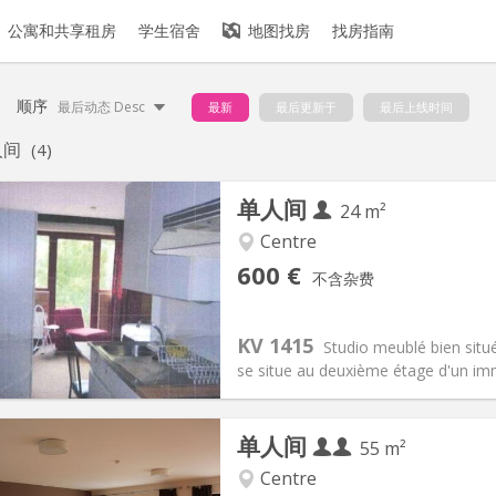
公寓和共享租房
学生宿舍
地图找房
找房指南
顺序
最后动态 Desc
最新
最后更新于
最后上线时间
人间
(4)
单人间
24 m²
Centre
记:
否
私人房间:
2
600 €
不含杂费
2个月
面积:
24 m
2
45 €
厨房:
房间内
00 €
浴室:
独立
KV 1415
Studio meublé bien situé
信息
布局
se situe au deuxième étage d'un imm
单人间
55 m²
Centre