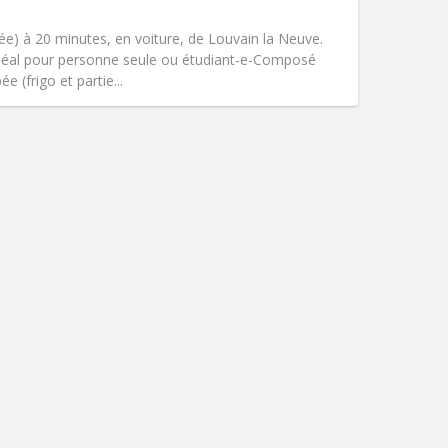
吸烟:
禁烟
无障碍通道:
否
e) à 20 minutes, en voiture, de Louvain la Neuve.
氛围:
安静
. Idéal pour personne seule ou étudiant-e-Composé
其他
e (frigo et partie...