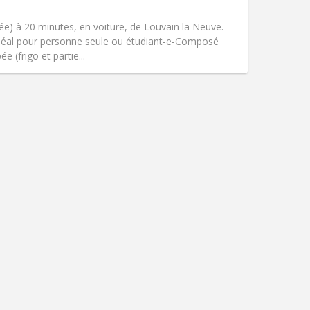
吸烟:
禁烟
无障碍通道:
否
e) à 20 minutes, en voiture, de Louvain la Neuve.
氛围:
安静
. Idéal pour personne seule ou étudiant-e-Composé
其他
e (frigo et partie...