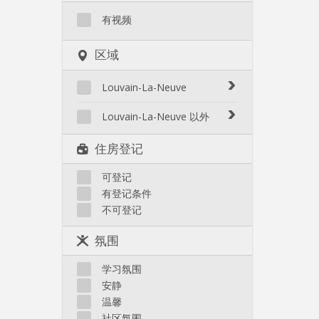
有视频
区域
Louvain-La-Neuve
Biéreau
Louvain-La-Neuve 以外
Blocry
Court-St.-Étienne
住房登记
Centre
Gembloux
L'Hocaille
Genappe
可登记
La Baraque
有登记条件
Mont-Saint-Guibert
Lauzelle
不可登记
Nivelles
Les Bruyères
Ottignies
氛围
Rixensart
Walhain
学习氛围
Wavre
安静
其他
温馨
社区氛围