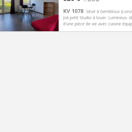
2个月
面积:
30 m
2
150 €
厨房:
独立（单独房间）
KV 1078
Situé à Gembloux (Lonzé
20 €
浴室:
独立
Joli petit Studio à louer. Lumineux
信息
布局
d'une pièce de vie avec cuisine équipé