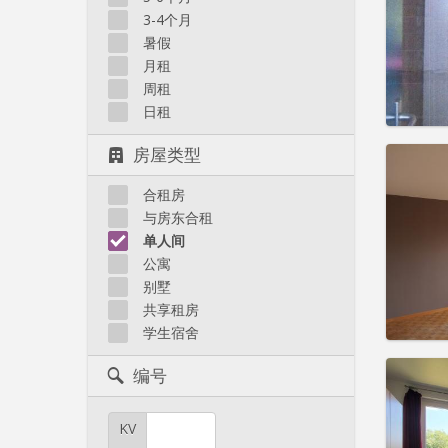
住房登
3-4个月
租期:
1
水电费:
暑假
租金:
6
月租
周租
实用
日租
房屋类型
合租房
住房登
与房东合租
租期:
1
单人间
水电费:
公寓
租金:
60
别墅
共享租房
实用
学生宿舍
编号
KV
住房登