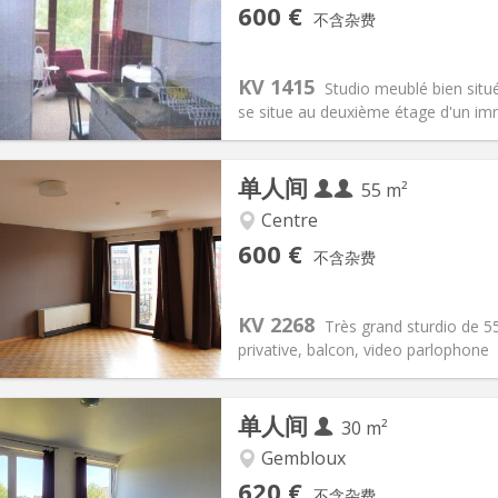
记:
否
私人房间:
2
600 €
不含杂费
2个月
面积:
24 m
2
45 €
厨房:
房间内
00 €
浴室:
独立
KV 1415
Studio meublé bien situé
信息
布局
se situe au deuxième étage d'un imm
单人间
55 m²
Centre
记:
可登记
私人房间:
3
600 €
不含杂费
2个月
面积:
55 m
2
70 € (35 €/个人)
厨房:
独立（单独房间）
0 € (300 €/个人)
浴室:
独立
KV 2268
Très grand sturdio de 55
信息
布局
privative, balcon, video parlophone
单人间
30 m²
Gembloux
记:
否
私人房间:
3
620 €
不含杂费