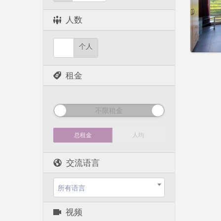
租期:
1
水电费:
人数
租金:
6
实用
个人
租金
不限租金
总租金
人均
交流语言
所有语言
视频