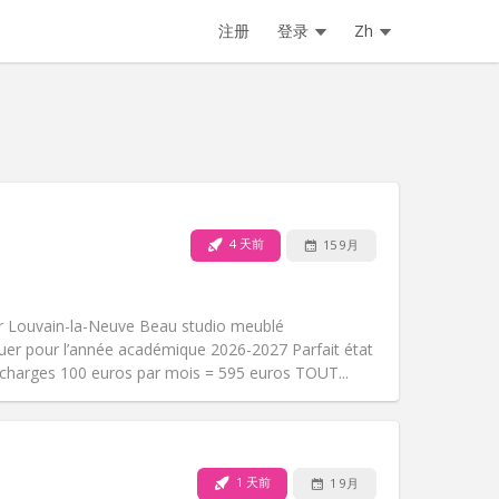
注册
登录
Zh
4 天前
15 9月
宠物:
否
吸烟:
禁烟
无障碍通道:
否
 Louvain-la-Neuve Beau studio meublé
氛围:
安静
uer pour l’année académique 2026-2027 Parfait état
其他
 charges 100 euros par mois = 595 euros TOUT...
1 天前
1 9月