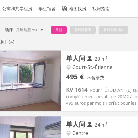
公寓和共享租房
学生宿舍
地图找房
找房指南
顺序
房屋类型 Asc
最新
最后更新于
最后上线时间
人间
(4)
单人间
20 m²
Court-St.-Étienne
记:
否
私人房间:
1
495 €
不含杂费
2个月
面积:
20 m
2
100 €
厨房:
房间内
KV 1614
Pour 1 ÉTUDIANT(E) sur
95 €
浴室:
独立
complètement privatif de 20M2 à lo
信息
布局
495 euros par mois Forfait pour les
单人间
24 m²
Centre