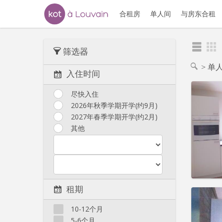
合租房
单人间
与房东合租
筛选器
单
入住时间
尽快入住
2026年秋季学期开学(约9月)
2027年春季学期开学(约2月)
住房登
租期:
1
其他
水电费:
租金:
4
实用
租期
10-12个月
5-6个月