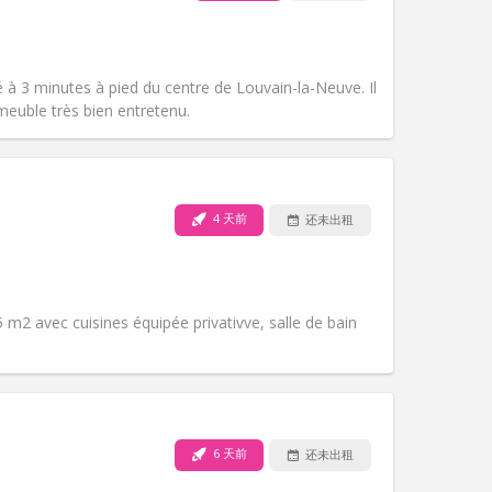
宠物:
否
吸烟:
禁烟
无障碍通道:
否
氛围:
学习氛围, 温馨, 安静
 à 3 minutes à pied du centre de Louvain-la-Neuve. Il
其他
euble très bien entretenu.
4 天前
还未出租
宠物:
否
吸烟:
禁烟
无障碍通道:
是
氛围:
安静, 学习氛围
 m2 avec cuisines équipée privativve, salle de bain
其他
6 天前
还未出租
宠物:
否