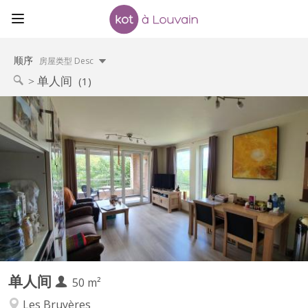
顺序
房屋类型 Desc
单人间
(1)
KV 1091
Bonjour, Je sous-loue mon studio-appartement meublé (1
chambre) situé aux Bruyères pour une durée de 11 mois, de fin
septembre 2026 à fin août 2027, ou 11 mois à convenir
ensemble. Le logement est destiné à un étudiant en master ou à
un jeune travailleur (pas de couple svp). Il se trouve dans un...
单人间
50 m²
Les Bruyères