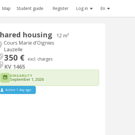
Register
Log in
En
Map
Student guide
hared housing
12 m²
Cours Marie d'Oignies
Lauzelle
350 €
excl. charges
KV 1465
AVAILABILITY
September 1, 2026
Active 1 day ago