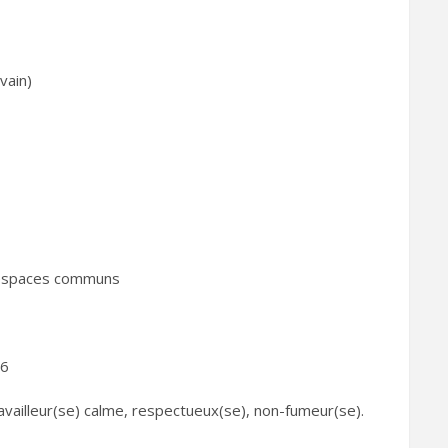
vain)
et espaces communs
26
ravailleur(se) calme, respectueux(se), non-fumeur(se).