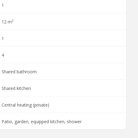
1
2
12 m
1
4
Shared bathroom
Shared kitchen
Central heating (private)
Patio, garden, equipped kitchen, shower