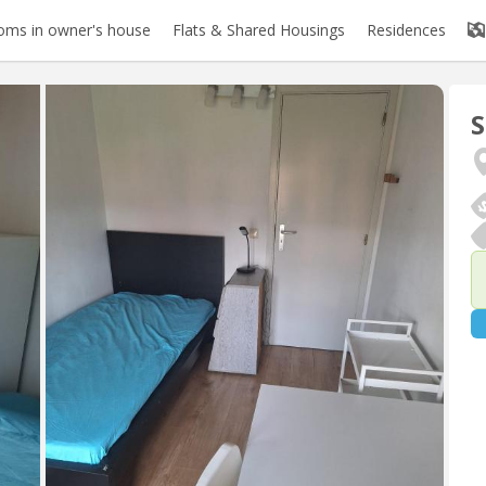
oms in owner's house
Flats & Shared Housings
Residences
S