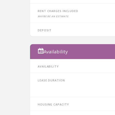
Rent charges included
Maybe be an estimate
Deposit
Availability
Availability
Lease duration
Housing capacity