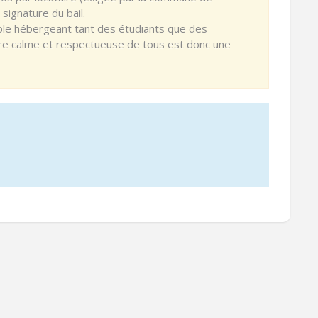
ignature du bail.
uble hébergeant tant des étudiants que des
re calme et respectueuse de tous est donc une