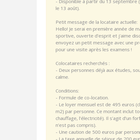
- Disponible à partir du 13 septembre 
le 13 août).
Petit message de la locataire actuelle:
Hello! Je serai en première année de ma
sportive, ouverte d'esprit et j'aime discu
envoyez un petit message avec une pré
pour une visite après les examens !
Colocataires recherchés :
- Deux personnes déjà aux études, sou
calme.
Conditions:
- Formule de co-location.
- Le loyer mensuel est de 495 euros 
m2) par personne. Ce montant inclut tout
chauffage, l’électricité). Il s’agit d’un for
n’est pas compris).
- Une caution de 500 euros par perso
- La taxe annuelle de séjour de 200 eu