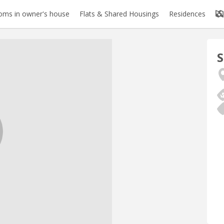
oms in owner's house
Flats & Shared Housings
Residences
S