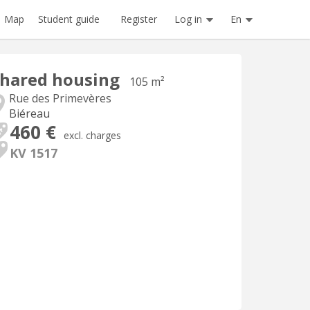
Register
Log in
En
Map
Student guide
hared housing
105 m²
Rue des Primevères
Biéreau
460 €
excl. charges
KV 1517