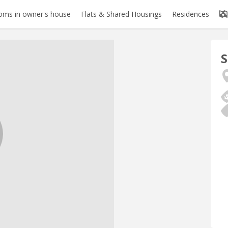
oms in owner's house
Flats & Shared Housings
Residences
S