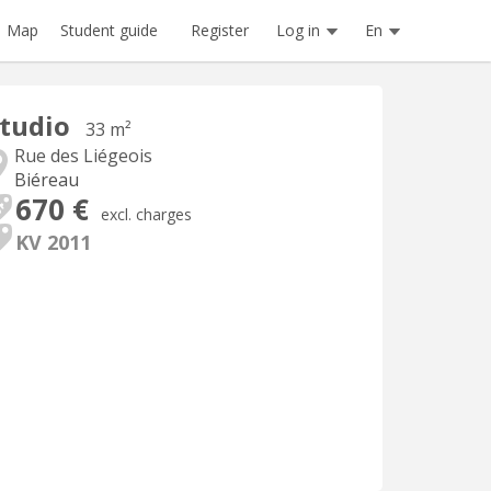
Register
Log in
En
Map
Student guide
tudio
33 m²
Rue des Liégeois
Biéreau
670 €
excl. charges
KV 2011