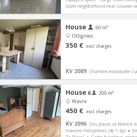
ical Info
Arrangement
Quiet neighborhood near Louvain-la-
House
60 m²
Ottignies
iation:
No
Private rooms:
1
350 €
excl. charges
n:
12 months, 10 months
Surface:
60 m
2
s:
50 €
Kitchen:
Shared kitchen
50 €
Bathroom:
Shared bathroom
KV 2089
ical Info
Arrangement
Chambre individuelle Cu
House
6
200 m²
Wavre
iation:
Allowed
Private rooms:
1
450 €
excl. charges
n:
12 months
Surface:
200 m
2
s:
75 € (13 €/pers.)
Kitchen:
Shared kitchen
KV 2096
Des places se libèrent d
50 € (75 €/pers.)
Bathroom:
Shared bathroom
maisons mitoyennes (4p + 2p) 🔸 Emp
ical Info
Arrangement
"la Place" 🔸 Cadre bucolique, propi