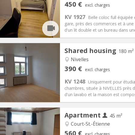
s, 5-6 months
Private rooms:
1
450 €
excl. charges
n:
12 months, 11 months, 10
Surface:
100 m
2
s:
150 €
Kitchen:
Shared kitchen
KV 1927
Belle coloc full équipée
50 €
Bathroom:
Shared bathroom
gare, près des commerces et à une 
ical Info
Arrangement
d'un lit double et un bureau dans un
Shared housing
180 m²
Nivelles
iation:
With conditions
Private rooms:
1
390 €
excl. charges
n:
12 months
Surface:
180 m
2
s:
75 €
Kitchen:
Shared kitchen
KV 1248
Uniquement pour étudia
90 €
Bathroom:
Shared bathroom
chambres, située à NIVELLES près 
ical Info
Arrangement
d'un lavabo et la maison est composé
Apartment
45 m²
Court-St.-Étienne
iation:
No
Private rooms:
3
560 €
excl. charges