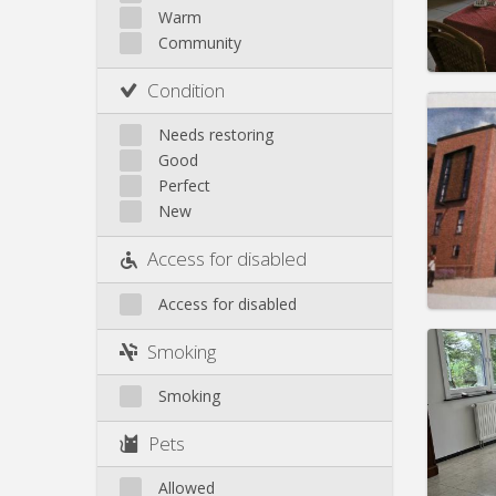
Rent:
2
Other
Warm
Pract
Community
Condition
Needs restoring
Domicil
Good
month
Perfect
Duratio
New
Charge
Rent:
1
Access for disabled
Pract
Access for disabled
Smoking
Smoking
Domicil
Duratio
Pets
Charge
Rent:
4
Allowed