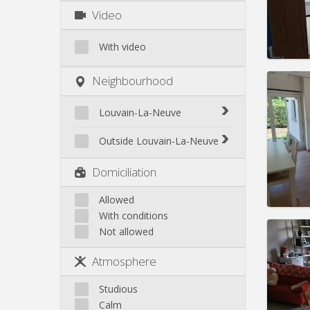
Charge
Video
Rent:
4
Pract
With video
Neighbourhood
Louvain-La-Neuve
Domicil
Duratio
Biéreau
Outside Louvain-La-Neuve
Charge
Blocry
Rent:
4
Court-St.-Étienne
Domiciliation
Centre
Gembloux
Pract
L'Hocaille
Genappe
Allowed
La Baraque
With conditions
Mont-Saint-Guibert
Lauzelle
Not allowed
Nivelles
Les Bruyères
Ottignies
Atmosphere
Rixensart
Domicil
Duratio
Walhain
Studious
Charge
Wavre
Calm