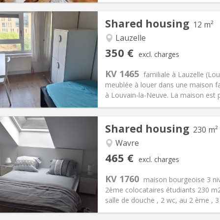
Shared housing
12 m²
iation:
No
Lauzelle
ths
Private rooms:
1
350 €
excl. charges
n:
10 months, 5-6 months, 3-
Surface:
12 m
2
s:
100 €
Kitchen:
Shared kitchen
KV 1465
familiale à Lauzelle (
50 €
Bathroom:
Shared bathroom
meublée à louer dans une maison fami
ical Info
Arrangement
à Louvain-la-Neuve. La maison est p
Shared housing
230 m²
Wavre
iation:
With conditions
Private rooms:
7
465 €
excl. charges
n:
12 months
Surface:
230 m
2
s:
75 €
Kitchen:
Shared kitchen
KV 1760
maison bourgeoise 3 nive
65 €
Bathroom:
Private bathroom
2ème colocataires étudiants 230 m2 à 
ical Info
Arrangement
salle de douche , 2 wc, au 2 ème , 3