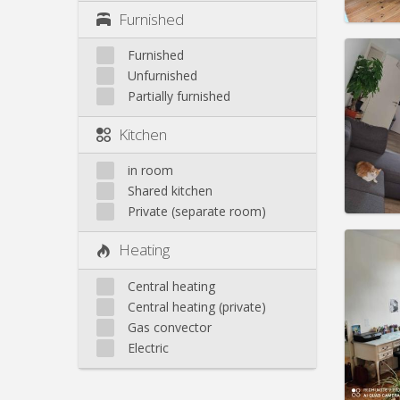
Furnished
Furnished
Unfurnished
Domicil
Partially furnished
month
Duratio
Kitchen
Charge
Rent:
6
in room
Pract
Shared kitchen
Private (separate room)
Heating
Central heating
Domicil
Central heating (private)
Duratio
Gas convector
Charge
Rent:
4
Electric
Pract