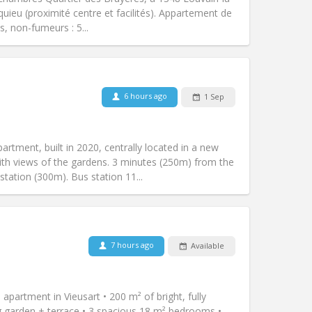
Atmosphere:
Studious, calm
ieu (proximité centre et facilités). Appartement de
Other
s, non-fumeurs : 5...
6 hours ago
1 Sep
Pets:
No
Smoking:
Non-smoking
m)
Access for disabled:
No
rtment, built in 2020, centrally located in a new
Atmosphere:
Calm
ith views of the gardens. 3 minutes (250m) from the
Other
tation (300m). Bus station 11...
7 hours ago
Available
Pets:
No
Smoking:
Non-smoking
Access for disabled:
No
partment in Vieusart • 200 m² of bright, fully
Atmosphere:
Community, calm
g garden + terrace • 3 spacious 18 m² bedrooms •