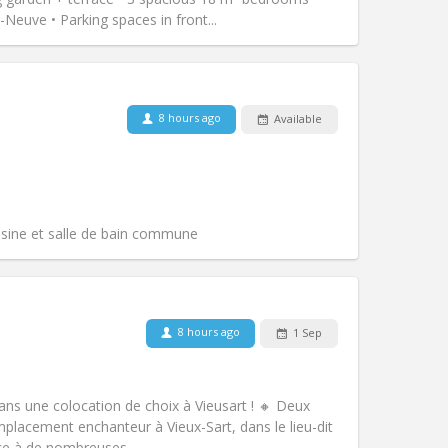
Other
Neuve • Parking spaces in front...
Pets:
No
8 hours ago
Available
Smoking:
Non-smoking
Access for disabled:
No
community
Atmosphere:
Warm, studious, calm,
Other
isine et salle de bain commune
8 hours ago
1 Sep
Pets:
No
Smoking:
Non-smoking
Access for disabled:
No
ans une colocation de choix à Vieusart ! 🔸 Deux
Atmosphere:
Warm
lacement enchanteur à Vieux-Sart, dans le lieu-dit
Other
ce à de nombreuses...