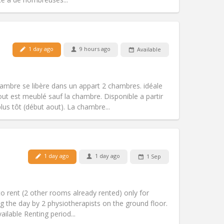
1 day ago
9 hours ago
Available
Pets:
Allowed
Smoking:
Non-smoking
Access for disabled:
Yes
mbre se libère dans un appart 2 chambres. idéale
Atmosphere:
Warm, calm
 est meublé sauf la chambre. Disponible a partir
Other
us tôt (début aout). La chambre...
1 day ago
1 day ago
1 Sep
Pets:
No
Smoking:
Non-smoking
Access for disabled:
No
o rent (2 other rooms already rented) only for
Atmosphere:
Calm
ng the day by 2 physiotherapists on the ground floor.
Other
ailable Renting period...