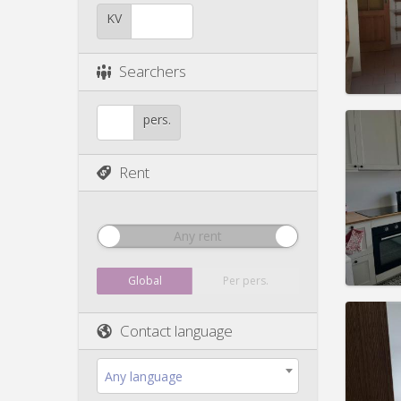
Duratio
Charge
KV
Rent:
5
Pract
Searchers
pers.
Rent
Domicil
Duratio
Charge
Rent:
7
Any rent
Pract
Global
Per pers.
Contact language
Domicil
month
Any language
Duratio