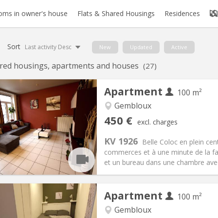
oms in owner's house
Flats & Shared Housings
Residences
Sort
Last activity Desc
New
Updated
Active
red housings, apartments and houses
(27)
Apartment
100 m²
iation:
With conditions
Gembloux
s, 5-6 months
Private rooms:
1
450 €
excl. charges
n:
12 months, 11 months, 10
Surface:
100 m
2
s:
150 €
Kitchen:
Shared kitchen
KV 1926
Belle Coloc en plein cen
50 €
Bathroom:
Shared bathroom
commerces et à une minute de la fac
ical Info
Arrangement
et un bureau dans une chambre avec v
Apartment
100 m²
iation:
With conditions
Gembloux