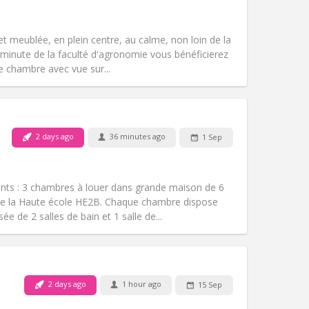
Smoking:
Non-smoking
Access for disabled:
No
calm, warm
 et meublée, en plein centre, au calme, non loin de la
Atmosphere:
Studious, community,
minute de la faculté d'agronomie vous bénéficierez
Other
e chambre avec vue sur...
2 days ago
36 minutes ago
1 Sep
Pets:
No
Smoking:
Non-smoking
Access for disabled:
No
nts : 3 chambres à louer dans grande maison de 6
Atmosphere:
Calm
de la Haute école HE2B. Chaque chambre dispose
Other
e de 2 salles de bain et 1 salle de...
2 days ago
1 hour ago
15 Sep
Pets:
No