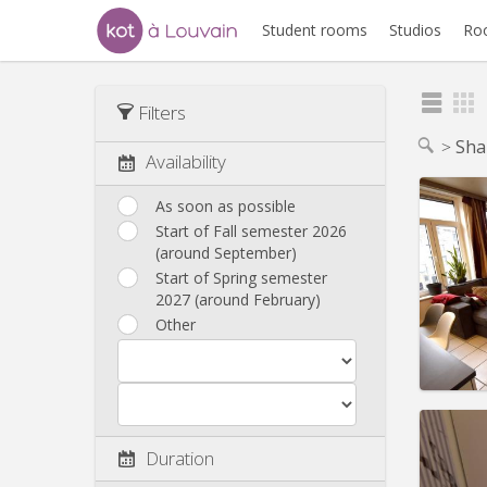
Student rooms
Studios
Ro
Filters
Sha
Availability
As soon as possible
Start of Fall semester 2026
Domicil
(around September)
month
Duratio
Start of Spring semester
Charge
2027 (around February)
Rent:
4
Other
Pract
Duration
Domicil