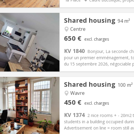
Shared housing
94 m²
iation:
Allowed
Centre
s
Private rooms:
1
650 €
excl. charges
n:
12 months, 11 months, 10
Surface:
94 m
2
s:
150 €
Kitchen:
Shared kitchen
KV 1840
Bonjour, La seconde cha
50 €
Bathroom:
Shared bathroom
pour un premier emménagement, tout
ical Info
Arrangement
du 15 septembre 2026, négociable pl
Shared housing
100 m²
Wavre
iation:
No
Private rooms:
5
450 €
excl. charges
n:
12 months
Surface:
100 m
2
s:
50 €
Kitchen:
Shared kitchen
KV 1374
2 nice rooms + - 20m2 t
50 €
Bathroom:
Shared bathroom
students in a building occupied duri
ical Info
Arrangement
Advertisement on line = room still av