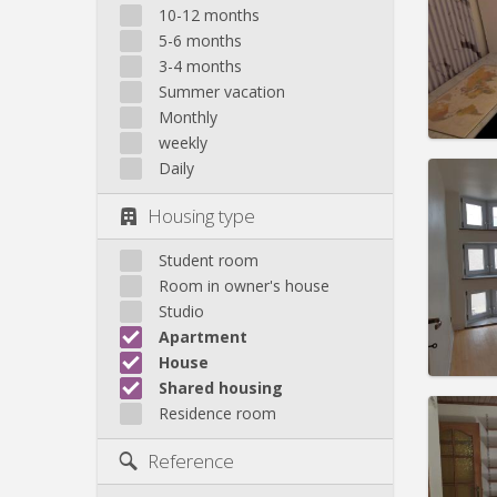
month
10-12 months
Duratio
5-6 months
Charge
3-4 months
Rent:
4
Summer vacation
Pract
Monthly
weekly
Daily
Housing type
Domicil
Duratio
Student room
Charge
Room in owner's house
Rent:
3
Studio
Apartment
Pract
House
Shared housing
Residence room
Reference
Domicil