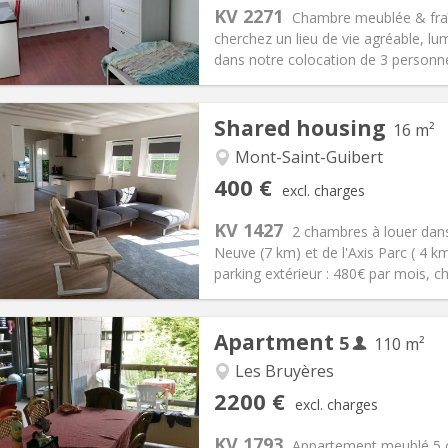
s:
150 €
Kitchen:
Shared kitchen
KV 2271
Chambre meublée & fraîc
25 €
Bathroom:
Shared bathroom
cherchez un lieu de vie agréable, lu
ical Info
Arrangement
dans notre colocation de 3 personne
Shared housing
16 m²
Mont-Saint-Guibert
iation:
No
Private rooms:
1
400 €
excl. charges
n:
12 months, 10 months
Surface:
16 m
2
s:
80 €
Kitchen:
Shared kitchen
KV 1427
2 chambres à louer dans
00 €
Bathroom:
Shared bathroom
Neuve (7 km) et de l'Axis Parc ( 4 
ical Info
Arrangement
parking extérieur : 480€ par mois, c
Apartment
5
110 m²
Les Bruyères
iation:
No
Private rooms:
5
2200 €
excl. charges
n:
12 months
Surface:
110 m
2
s:
375 € (75 €/pers.)
Kitchen:
Shared kitchen
KV 1793
Appartement meublé 5 c