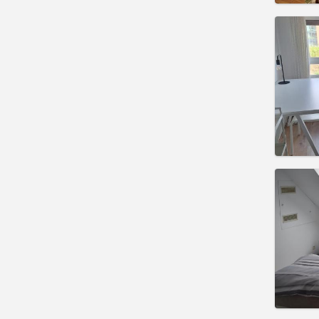
Domicil
4 mon
Duratio
Charge
Rent:
3
Pract
Domicil
Duratio
Charge
Rent:
4
Pract