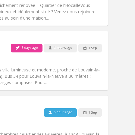
Access for disabled:
No
hement rénovée – Quartier de l'Hocaille ​Vous
Atmosphere:
Studious, calm, warm
mineux et idéalement situé ? Venez nous rejoindre
Other
s au sein d'une maison...
6 days ago
4 hours ago
1 Sep
Pets:
No
Smoking:
Non-smoking
Access for disabled:
No
 villa lumineuse et moderne, proche de Louvain-la-
Atmosphere:
Calm
km). Bus 34 pour Louvain-la-Neuve à 30 mètres ;
Other
harges comprises. Pour...
6 hours ago
1 Sep
Pets:
No
Smoking:
Non-smoking
Access for disabled:
No
hambres Quartier des Bruyères, à 1348 Louvain-la-