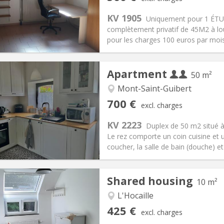
n:
12 months
Surface:
45 m
2
s:
100 €
Kitchen:
Private (separate roo
KV 1905
Uniquement pour 1 ÉTU
60 €
Bathroom:
Private bathroom
complètement privatif de 45M2 à lou
ical Info
Arrangement
pour les charges 100 euros par mo
Apartment
50 m²
Mont-Saint-Guibert
iation:
No
Private rooms:
2
700 €
excl. charges
n:
12 months
Surface:
50 m
2
s:
110 € (55 €/pers.)
Kitchen:
Private (separate roo
KV 2223
Duplex de 50 m2 situé 
00 € (350 €/pers.)
Bathroom:
Private bathroom
Le rez comporte un coin cuisine et 
ical Info
Arrangement
coucher, la salle de bain (douche) et 
Shared housing
10 m²
iation:
No
L'Hocaille
s
Private rooms:
1
425 €
excl. charges
n:
12 months, 11 months, 10
Surface:
10 m
2