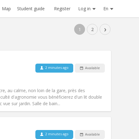
Register
Log in
En
Map
Student guide
›
1
2
Pets:
No
2 minutes ago
Available
Smoking:
Non-smoking
Access for disabled:
No
calm, warm
tre, au calme, non loin de la gare, près des
Atmosphere:
Studious, community,
ulté d'agronomie vous bénéficierez d'un lit double
Other
ue sur jardin. Salle de bain...
Pets:
No
2 minutes ago
Available