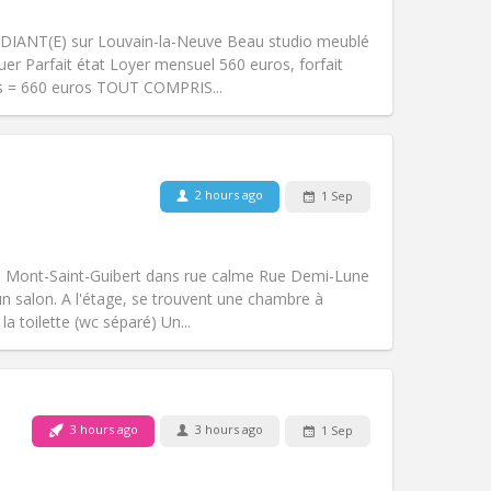
Smoking:
Non-smoking
m)
Access for disabled:
No
DIANT(E) sur Louvain-la-Neuve Beau studio meublé
Atmosphere:
Studious
er Parfait état Loyer mensuel 560 euros, forfait
Other
is = 660 euros TOUT COMPRIS...
2 hours ago
1 Sep
Pets:
No
Smoking:
Non-smoking
m)
Access for disabled:
No
à Mont-Saint-Guibert dans rue calme Rue Demi-Lune
Atmosphere:
Calm
un salon. A l'étage, se trouvent une chambre à
Other
la toilette (wc séparé) Un...
3 hours ago
3 hours ago
1 Sep
Pets:
No
Smoking:
Non-smoking