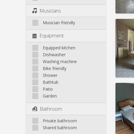
Pract
Musicians
Musician friendly
Equipment
Domicil
Duratio
Equipped kitchen
Charge
Dishwasher
Rent:
3
Washing machine
Bike friendly
Pract
Shower
Bathtub
Patio
Garden
Domicil
Bathroom
Duratio
Charge
Private bathroom
Rent:
4
Shared bathroom
Pract