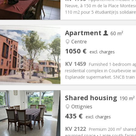
200 € (440 €/pers.)
Bathroom:
Shared bathroom
Neuve, à 150 m de la Place Montesqu
ical Info
Arrangement
110 m2 pour 5 étudiant(e)s solidaire
Apartment
60 m²
iation:
Allowed
Centre
ly
Private rooms:
5
1050 €
excl. charges
n:
12 months, 3-4 months,
Surface:
60 m
2
s:
120 €
Kitchen:
Private (separate roo
KV 1459
Furnished 1-bedroom apa
050 €
Bathroom:
Private bathroom
residential complex in Courbevoie w
ical Info
Arrangement
Esplanade supermarket. SNCB train s
Shared housing
190 m²
Ottignies
iation:
Allowed
Private rooms:
1
435 €
excl. charges
n:
12 months, 11 months
Surface:
190 m
2
s:
160 €
Kitchen:
Shared kitchen
KV 2122
Premium 200 m² shared a
35 €
Bathroom:
Shared bathroom
equipped space • Large south-facin