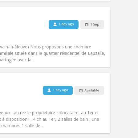
1 day ago
1 Sep
Pets:
No
Smoking:
Non-smoking
Access for disabled:
No
Louvain-la-Neuve) Nous proposons une chambre
Atmosphere:
Calm, studious
liale située dans le quartier résidentiel de Lauzelle,
Other
artagée avec la...
Pets:
No
1 day ago
Available
Smoking:
Non-smoking
Access for disabled:
No
calm, studious
aux : au rez le propriétaire colocataire, au 1er et
Atmosphere:
Warm, community,
disposition!! , 4 ch au 1er, 2 salles de bain , une
Other
 chambres 1 salle de...