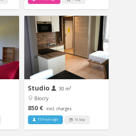
V 1078
KV 1222
ée) à 20
EXCEPTIONNEL STUDIO avec une vue
uvain la
sur le lac (très rare). Calme tout en
 à louer.
étant à 5 min du centre. A ne pas
ne seule
manquer. Nouveaux châssis. Superbes
pièce de
finitions.
et partie
4 taques
le) , une
de bain...
Studio
30 m²
Blocry
850 €
excl. charges
15 hours ago
15 Sep