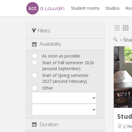
Student rooms
Studios
Ro
Filters
Stu
Availability
As soon as possible
Start of Fall semester 2026
spec
(around September)
Start of Spring semester
(prefer
2027 (around February)
Si
Other
from 
r
center
and t
Stu
Duration
L'Ho