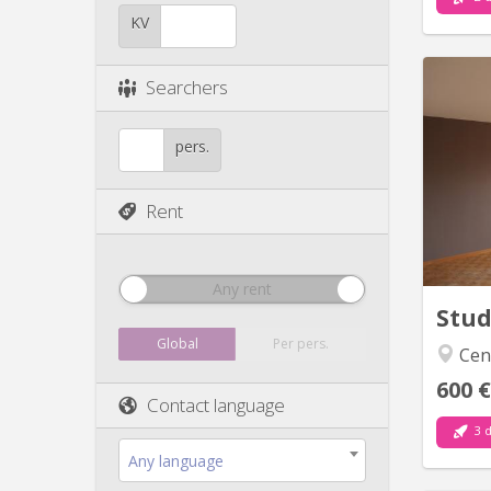
KV
Searchers
Tr
pers.
cui
Rent
Any rent
Stu
Global
Per pers.
Cen
600 €
Contact language
3 d
Any language