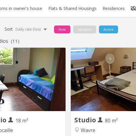
oms in owner's house
Flats & Shared Housings
Residences
Sort
Daily rate Desc
New
Updated
Active
dios
(11)
KV 256
K
ial for non belgian - ERASMUS /
studio de trois pièces, la pro
exchange program students
habite au rez et ne monte jam
ably at master level or 3rd Bac).
pour aller dans le dressing au
tuation: Hocaille area, 5 minutes
étage ; le studio est au 
the Grand’ place and 8 from the
étage, l'escalier est fort abrup
ailroad station and the shopping
chambre lit deux personnes, 
. // Between the swimming pool
bureau, garde robe, sdb et de
he LLN Lake and the St François
côté du couloir :
church. //...
dio
Studio
18 m²
80 m²
caille
Wavre