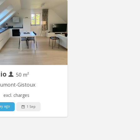
KV 1939
be studio de standing à 6 km de
'université de Louvain-La-Neuve.
ou pas. Avec entrée séparée et
e l'intimité voulue. Petit jardinet.
e full équipée neuve. Belle salle-
 état neuf. Libre Septembre Pas
de domiciliation possible. Pas
d'animaux. Les propriétaires...
dio
50 m²
umont-Gistoux
excl. charges
ay ago
1 Sep