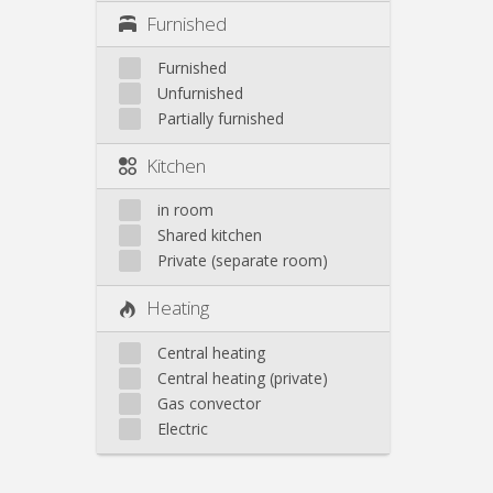
Furnished
Furnished
Unfurnished
Partially furnished
Kitchen
in room
Shared kitchen
Private (separate room)
Heating
Central heating
Central heating (private)
Gas convector
Electric