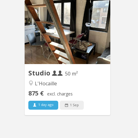
KV 1083
flat duplex meublé. pièce de séjour,
kitchenette équipée, sdb, 2 coins à
dormir dont un en mezzanine Visites
sur rdv ( )
Studio
50 m²
L'Hocaille
875 €
excl. charges
1 day ago
1 Sep