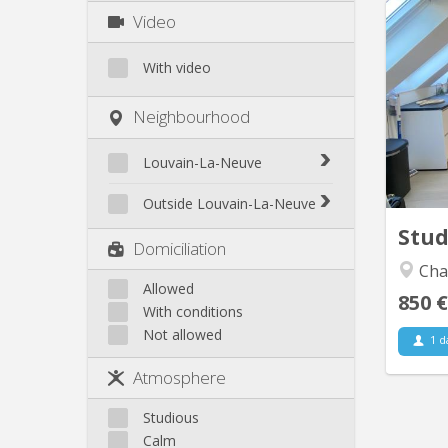
Video
Super
With video
l
Meublé 
Neighbourhood
tout
Cuisin
de-bain
Louvain-La-Neuve
Biéreau
Outside Louvain-La-Neuve
Blocry
Stu
Court-St.-Étienne
Domiciliation
Centre
Gembloux
Cha
L'Hocaille
Genappe
Allowed
La Baraque
850 €
With conditions
Mont-Saint-Guibert
Lauzelle
Not allowed
Nivelles
1 d
Les Bruyères
Ottignies
Atmosphere
Rixensart
Walhain
Studious
Wavre
Calm