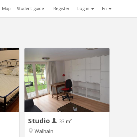
Register
Log in
En
Map
Student guide
V 2252
KV 896
priétaire
LOCATION POSSIBLE DU 1ER JUILLET
ais sauf
2026 AU 31 AOUT 2026
 premier
UNIQUEMENT. (ANNEE ACADEMIQUE
deuxième
2026-27 non disponible deja louee).
t, grande
Pour une année académique 2026-
tv, wifi,
2027. À louer Studio 33m2 lumineux,
 l'autre
calme, meublé en rez-de-jardin dans la
 pièce...
maison du propriétaire avec un grand
jardin. Proche de Louvain-La-Neuve...
Studio
33 m²
Walhain