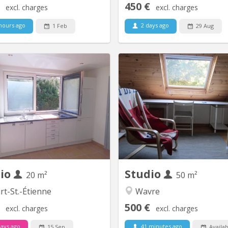
450 €
excl. charges
excl. charges
hours ago
2 days ago
1 Feb
29 Aug
KV 1614
K
 1 ÉTUDIANT(E) sur Louvain-la-
petit studio pour personne seu
Neuve Beau studio meublé
et respectueuse un chambre 
ement privatif de 20M2 à louer
salon pièce à vivre - douche s
 l’année académique 2026-2027
cuisine indépendante - toilette
 état 495 euros par mois Forfait
DE DOMICI
es charges 100 euros par mois =
ros TOUT COMPRIS (électricité,
chauffage, eau, internet) Pas de
domicile Pas...
dio
Studio
20 m²
50 m²
t-St.-Étienne
Wavre
500 €
excl. charges
excl. charges
ays ago
41 minutes ago
15 Sep
Availab