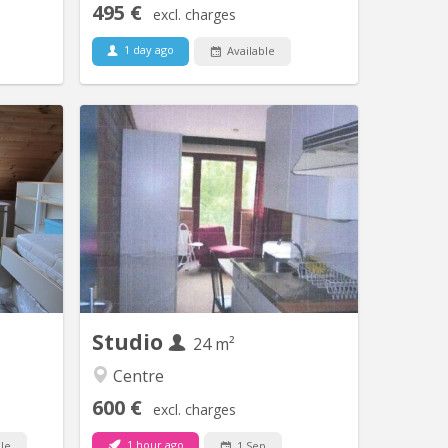
495 €
excl. charges
1 day ago
Available
V 1747
KV 1415
le calme
Studio meublé bien situé à 3 minutes à
- bureau
pied du centre de Louvain-la-Neuve. Il
éparée -
se situe au deuxième étage d'un
 wifi PAS
immeuble très bien entretenu.
LIATION
Studio
24 m²
Centre
600 €
excl. charges
1 hour ago
le
1 Sep