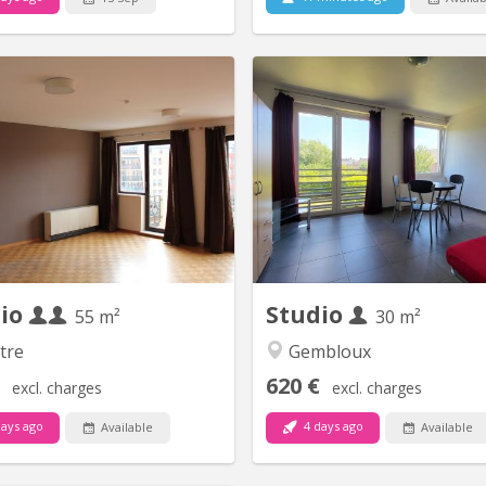
KV 2268
K
ès grand sturdio de 55 m2 avec
Situé à Gembloux (Lonz
sines équipée privativve, salle de
minutes, en voiture, de Lo
bain privative, balcon, video
Neuve. Joli petit Studio
parlophone
Lumineux. Idéal pour person
ou étudiant-e-Composé d'une 
vie avec cuisine équipée (frigo 
congélateur, four, 
vitrocéramiques, lave-vaissel
salle 
dio
Studio
55 m²
30 m²
tre
Gembloux
620 €
excl. charges
excl. charges
ays ago
4 days ago
Available
Available