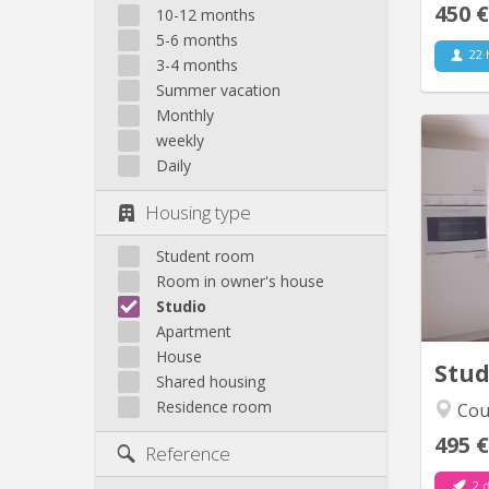
450 €
10-12 months
5-6 months
22 
3-4 months
Summer vacation
Monthly
weekly
Daily
Pour
Housing type
complèt
pour
Student room
Parfait
Room in owner's house
pour l
Studio
595 eu
Apartment
House
Stu
Shared housing
Residence room
Cour
495 €
Reference
2 d