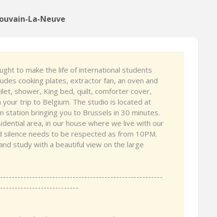
 Louvain-La-Neuve
ught to make the life of international students
cludes cooking plates, extractor fan, an oven and
ilet, shower, King bed, quilt, comforter cover,
your trip to Belgium. The studio is located at
n station bringing you to Brussels in 30 minutes.
sidential area, in our house where we live with our
and silence needs to be respected as from 10PM.
and study with a beautiful view on the large
--------------------------------------------------------
---------------------------