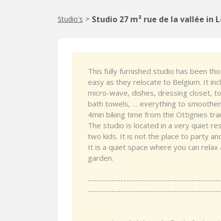
Studio 27 m² rue de la vallée in
Studio's
>
This fully furnished studio has been tho
easy as they relocate to Belgium. It in
micro-wave, dishes, dressing closet, to
bath towels, … everything to smoothen 
4min biking time from the Ottignies trai
The studio is located in a very quiet re
two kids. It is not the place to party 
It is a quiet space where you can relax 
garden.
---------------------------------------------
---------------------------------------------