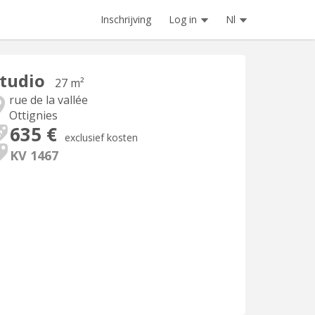
Inschrijving
Log in
Nl
tudio
27 m²
rue de la vallée
Ottignies
635 €
exclusief kosten
KV 1467