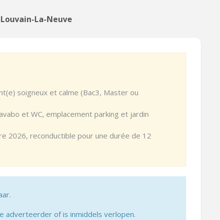
n Louvain-La-Neuve
nt(e) soigneux et calme (Bac3, Master ou
lavabo et WC, emplacement parking et jardin
re 2026, reconductible pour une durée de 12
aar.
adverteerder of is inmiddels verlopen.