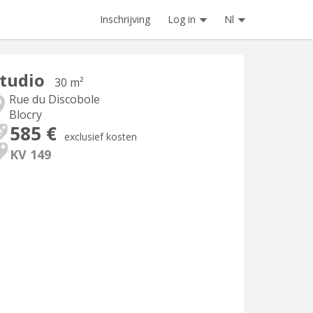
Inschrijving
Log in
Nl
tudio
30 m²
Rue du Discobole
Blocry
585 €
exclusief kosten
KV 149