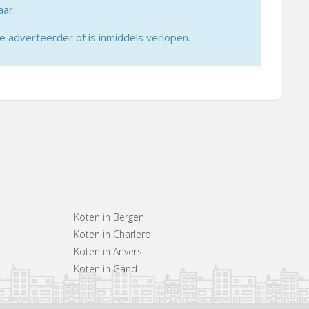
aar.
adverteerder of is inmiddels verlopen.
Koten in Bergen
Koten in Charleroi
Koten in Anvers
Koten in Gand