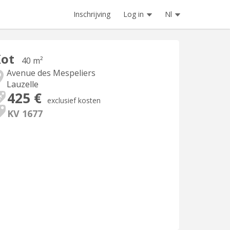
Inschrijving
Log in
Nl
Kot
40 m²
Avenue des Mespeliers
Lauzelle
425 €
exclusief kosten
KV 1677