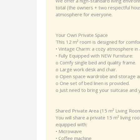
We offer a high-standard living enviro
total (the owners + two respectful hou
atmosphere for everyone.
Your Own Private Space
This 12 m² room is designed for comfort
• Vintage Charm: a cozy atmosphere in 
• Fully Equipped with NEW Furniture:
o Comfy single bed and quality frame.
o Large work desk and chair.
o Open space wardrobe and storage a
o One set of bed linen is provided.
o Just need to bring your suitcase and y
Shared Private Area (15 m² Living Room
You will share a private 15 m² living r
equipped with:
• Microwave
• Coffee machine