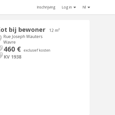
Inschrijving
Log in
Nl
ot bij bewoner
12 m²
Rue Joseph Wauters
Wavre
460 €
exclusief kosten
KV 1938