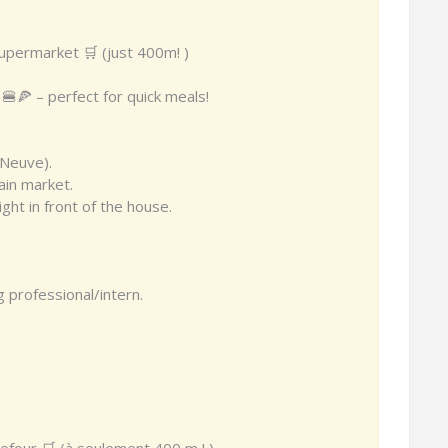
supermarket 🛒 (just 400m! )
🍔🍕 – perfect for quick meals!
-Neuve).
ain market.
ight in front of the house.
g professional/intern.