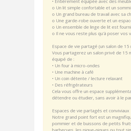
• Entièrement équipée avec des meubl
o Un lit simple confortable et un sommi
o Un grand bureau de travail avec sa ch
o Une garde-robe ouverte et un espac
o Un ensemble de linge de lit est fourni
o Il ne vous reste plus qu'à poser vos v
Espace de vie partagé (un salon de 15 
Vous partagerez un salon privé de 15 m
équipé de :
• Un four à micro-ondes
• Une machine à café
• Un coin détente / lecture relaxant
• Des réfrigérateurs
Cela vous offre un espace supplémenta
détendre ou étudier, sans avoir à le pa
Espaces de vie partagés et conviviaux
Notre grand point fort est un magnifiq
pommier et de buissons de petits fruits.
barbecues, les pique-niques ou tout si