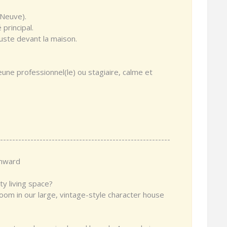
-Neuve).
principal.
 juste devant la maison.
eune professionnel(le) ou stagiaire, calme et
--------------------------------------------------------
onward
ty living space?
room in our large, vintage-style character house