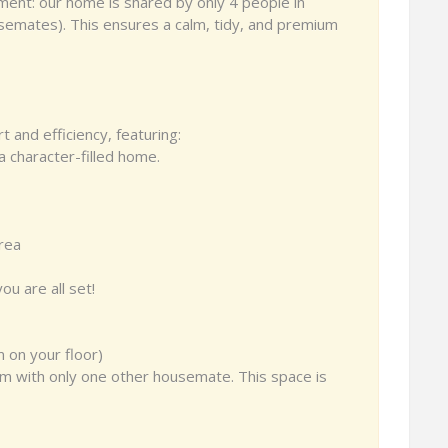
nment: our home is shared by only 4 people in
semates). This ensures a calm, tidy, and premium
 and efficiency, featuring:
a character-filled home.
rea
ou are all set!
 on your floor)
oom with only one other housemate. This space is