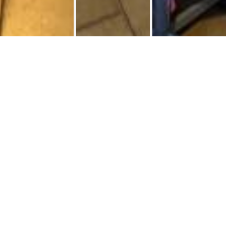
Kot bij bewoner 16 m² Avenue
Koten bij
>
Jacques Georgin
bewoner
une chambre 16m2 meublée moderne avec lavabo.
Micro-ondes, frigo, bouilloire et cafetière électriques,
grille-pain, cuit vapeur,... Accès à la cuisine et à la salle de
bain du propriétaire à convenir. Possibilité de disposer
du jardin.
Dichtbij