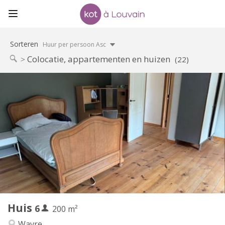
Sorteren
Huur per persoon Asc
Colocatie, appartementen en huizen
(22)
Praktische Informatie
450 € (75 €/pers.)
Huur:
75 € (13 €/pers.)
Kosten:
12 maanden
Duur:
Toegelaten
Domiciliëring:
Inrichting
Gemeenschappelijk
Badkamer:
Gemeenschappelijk
Keuken:
2
200 m
Oppervlakte:
1
Private kamers:
Huis
6
Andere
200 m²
Hartelijk
Sfeer:
Wavre