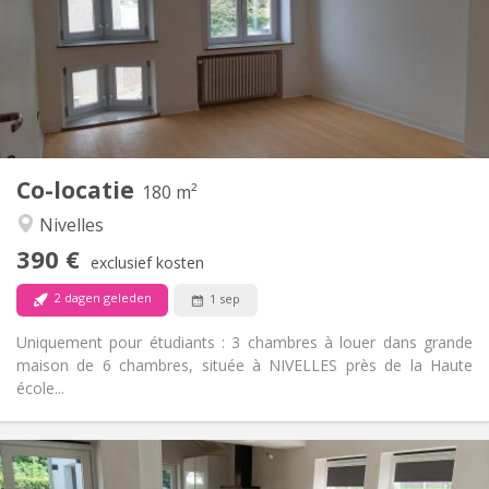
Met voorwaarden
Domiciliëring:
Inrichting
Gemeenschappelijk
Badkamer:
Gemeenschappelijk
Keuken:
2
180 m
Oppervlakte:
1
Private kamers:
Co-locatie
Andere
180 m²
Rustig
Sfeer:
Nivelles
Nee
Toegang voor PBM:
390 €
Rookvrij
Roker:
exclusief kosten
Nee
Huisdieren:
2 dagen geleden
1 sep
Uniquement pour étudiants : 3 chambres à louer dans grande
maison de 6 chambres, située à NIVELLES près de la Haute
école...
Praktische Informatie