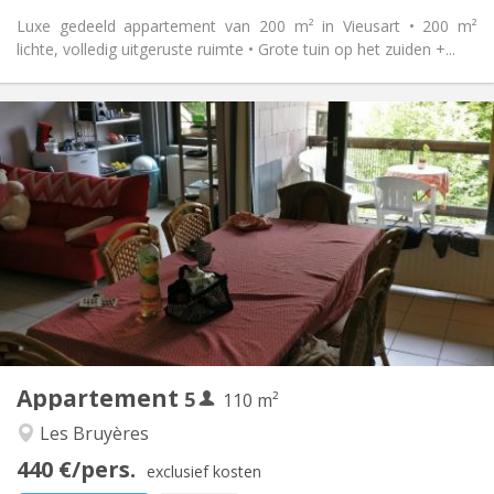
Luxe gedeeld appartement van 200 m² in Vieusart • 200 m²
lichte, volledig uitgeruste ruimte • Grote tuin op het zuiden +...
Praktische Informatie
2200 € (440 €/pers.)
Huur:
375 € (75 €/pers.)
Kosten:
12 maanden
Duur:
Nee
Domiciliëring:
Inrichting
Gemeenschappelijk
Badkamer:
Gemeenschappelijk
Keuken:
2
110 m
Oppervlakte:
5
Private kamers:
Appartement
5
Andere
110 m²
Rustig, ernstig
Sfeer:
Les Bruyères
Nee
Toegang voor PBM:
440 €/pers.
Rookvrij
Roker:
exclusief kosten
Nee
Huisdieren: