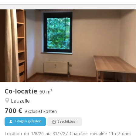
Praktische Informatie
700 €
Huur:
100 €
Kosten:
12 maanden
Duur:
Nee
Domiciliëring:
Inrichting
Gemeenschappelijk
Badkamer:
Gemeenschappelijk
Keuken:
2
60 m
Oppervlakte:
1
Private kamers:
Co-locatie
Andere
60 m²
Ernstig, rustig, hartelijk
Sfeer:
Lauzelle
Nee
Toegang voor PBM:
700 €
Rookvrij
Roker:
exclusief kosten
Nee
Huisdieren:
7 dagen geleden
Beschikbaar
Location du 1/8/26 au 31/7/27 Chambre meublée 11m2 dans