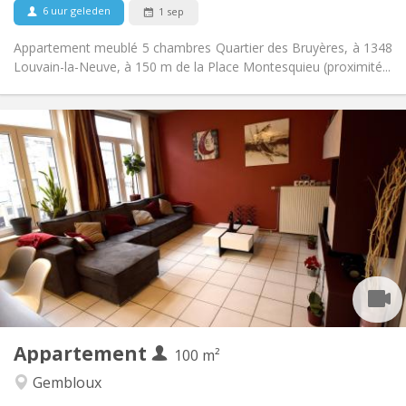
6 uur geleden
1 sep
Appartement meublé 5 chambres Quartier des Bruyères, à 1348
Louvain-la-Neuve, à 150 m de la Place Montesquieu (proximité...
Praktische Informatie
450 €
Huur:
150 €
Kosten:
12 maanden, 11 maanden, 10 maanden, 5-6
Duur:
maanden
Met voorwaarden
Domiciliëring:
Inrichting
Gemeenschappelijk
Badkamer:
Gemeenschappelijk
Keuken:
2
100 m
Oppervlakte:
1
Private kamers:
Appartement
100 m²
Andere
Gembloux
Ernstig, gemeenschappelijk, rustig, hartelijk
Sfeer: