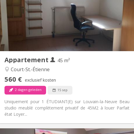
100 €
Kosten:
12 maanden
Duur:
Nee
Domiciliëring:
Inrichting
Privaat
Badkamer:
Privé (aparte kamer)
Keuken:
2
45 m
Oppervlakte:
3
Private kamers:
Appartement
Andere
45 m²
Ernstig
Sfeer:
Court-St.-Étienne
Nee
Toegang voor PBM:
560 €
Rookvrij
Roker:
exclusief kosten
Nee
Huisdieren:
2 dagen geleden
15 sep
Uniquement pour 1 ÉTUDIANT(E) sur Louvain-la-Neuve Beau
studio meublé complètement privatif de 45M2 à louer Parfait
état Loyer...