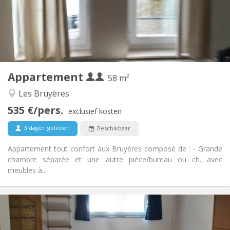
Inrichting
Privaat
Badkamer:
Privé (aparte kamer)
Keuken:
2
58 m
Oppervlakte:
2
Private kamers:
Appartement
Andere
58 m²
Rustig, ernstig, hartelijk
Sfeer:
Les Bruyères
Ja
Toegang voor PBM:
535 €/pers.
Rookvrij
Roker:
exclusief kosten
Nee
Huisdieren:
3 dagen geleden
Beschikbaar
Appartement tout confort aux Bruyères composé de : - Grande
chambre séparée et une autre pièce/bureau ou ch. avec
meubles à...
Praktische Informatie
560 €
Huur: