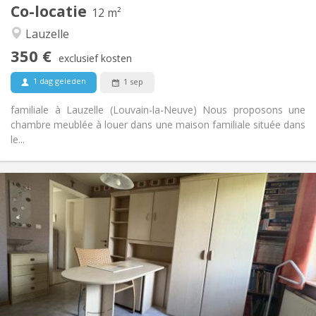
Co-locatie
Andere
12 m²
Ernstig, rustig
Sfeer:
Lauzelle
Nee
Toegang voor PBM:
350 €
Rookvrij
Roker:
exclusief kosten
Nee
Huisdieren:
1 dag geleden
1 sep
familiale à Lauzelle (Louvain-la-Neuve) Nous proposons une
chambre meublée à louer dans une maison familiale située dans
le...
Praktische Informatie
350 €
Huur:
50 €
Kosten:
12 maanden, 10 maanden
Duur:
Nee
Domiciliëring:
Inrichting
Gemeenschappelijk
Badkamer:
Gemeenschappelijk
Keuken: