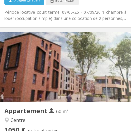
5 dagen geleden
Beschikbaar
Période locative court terme: 08/06/26 - 07/09/26 1 chambre à
louer (occupation simple) dans une colocation de 2 personnes,...
Praktische Informatie
1050 €
Huur:
120 €
Kosten:
12 maanden, 3-4 maanden, per maand
Duur:
Toegelaten
Domiciliëring:
Inrichting
Privaat
Badkamer:
Privé (aparte kamer)
Keuken:
2
60 m
Oppervlakte:
5
Private kamers:
Appartement
Andere
60 m²
Rustig
Sfeer:
Centre
Nee
Toegang voor PBM:
1050 €
Rookvrij
Roker:
exclusief kosten