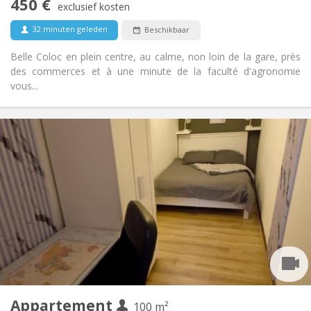
450 €
Nee
Toegang voor PBM:
exclusief kosten
Rookvrij
Roker:
32 minuten geleden
Beschikbaar
Nee
Huisdieren:
Belle Coloc en plein centre, au calme, non loin de la gare, près
des commerces et à une minute de la faculté d'agronomie
vous...
Praktische Informatie
450 €
Huur:
150 €
Kosten:
12 maanden, 11 maanden, 10 maanden, 5-6
Duur:
maanden
Met voorwaarden
Domiciliëring:
Inrichting
Gemeenschappelijk
Badkamer:
Gemeenschappelijk
Keuken:
2
100 m
Oppervlakte:
1
Private kamers:
Appartement
100 m²