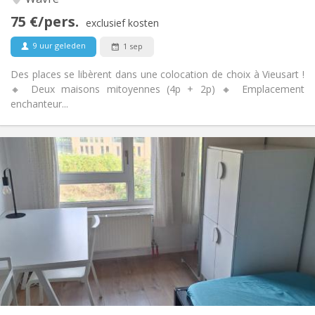
Nee
Toegang voor PBM:
75 €/pers.
Rookvrij
Roker:
exclusief kosten
Nee
Huisdieren:
9 uur geleden
1 sep
Des places se libèrent dans une colocation de choix à Vieusart !
🔸 Deux maisons mitoyennes (4p + 2p) 🔸 Emplacement
enchanteur...
Praktische Informatie
350 €
Huur:
100 €
Kosten:
10 maanden, 5-6 maanden, 3-4 maanden
Duur:
Nee
Domiciliëring:
Inrichting
Gemeenschappelijk
Badkamer:
Gemeenschappelijk
Keuken:
2
12 m
Oppervlakte:
1
Private kamers: