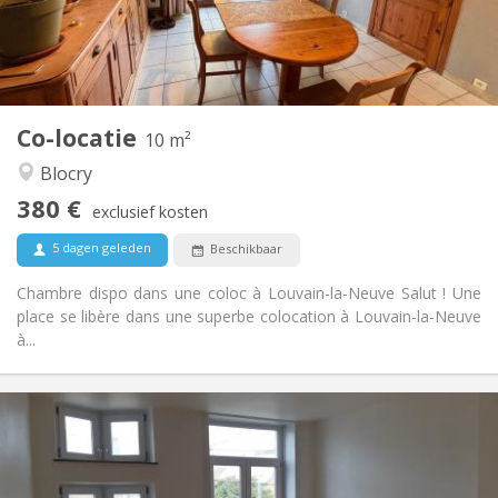
Inrichting
Gemeenschappelijk
Badkamer:
Gemeenschappelijk
Keuken:
2
10 m
Oppervlakte:
1
Private kamers:
Co-locatie
Andere
10 m²
Rustig, hartelijk, ernstig
Sfeer:
Blocry
Nee
Toegang voor PBM:
380 €
Roken ok
Roker:
exclusief kosten
Toegestaan
Huisdieren:
5 dagen geleden
Beschikbaar
Chambre dispo dans une coloc à Louvain-la-Neuve Salut ! Une
place se libère dans une superbe colocation à Louvain-la-Neuve
à...
Praktische Informatie
390 €
Huur:
75 €
Kosten:
12 maanden
Duur: