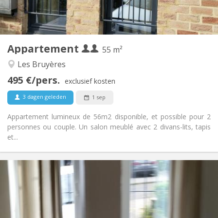
Privaat
Badkamer:
Privé (aparte kamer)
Keuken:
2
55 m
Oppervlakte:
4
Private kamers:
Appartement
Andere
55 m²
Hartelijk, ernstig, rustig
Sfeer:
Les Bruyères
Ja
Toegang voor PBM:
495 €/pers.
Rookvrij
Roker:
exclusief kosten
Nee
Huisdieren:
3 dagen geleden
1 sep
Appartement lumineux de 56m2 disponible, et possible pour 2
personnes ou couple. Un salon meublé avec 2 divans-lits, tapis
et...
Praktische Informatie
1070 € (535 €/pers.)
Huur:
230 € (115 €/pers.)
Kosten:
12 maanden
Duur:
Met voorwaarden
Domiciliëring: