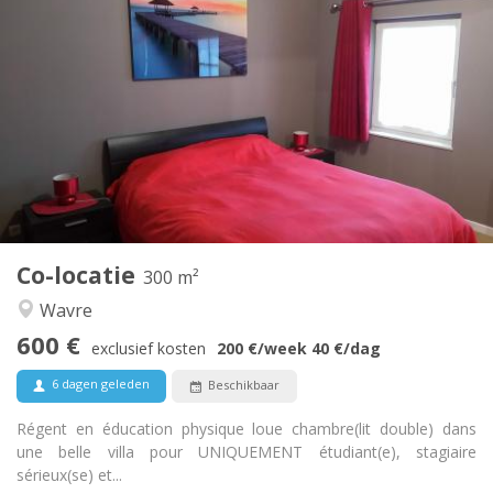
Praktische Informatie
600 €
Huur:
0 €
Kosten:
12 maanden, 11 maanden, 10 maanden, 5-6
Duur:
maanden, 3-4 maanden, zomervakantie, per maand,
wekelijks, dagelijks
Nee
Domiciliëring:
Inrichting
Privaat
Badkamer:
Gemeenschappelijk
Keuken:
2
300 m
Oppervlakte:
Co-locatie
300 m²
2
Private kamers:
Wavre
Andere
600 €
Hartelijk, rustig, gemeenschappelijk, ernstig
Sfeer:
exclusief kosten
200 €
/week
40 €
/dag
Nee
Toegang voor PBM:
6 dagen geleden
Beschikbaar
Rookvrij
Roker:
Nee
Huisdieren:
Régent en éducation physique loue chambre(lit double) dans
une belle villa pour UNIQUEMENT étudiant(e), stagiaire
sérieux(se) et...