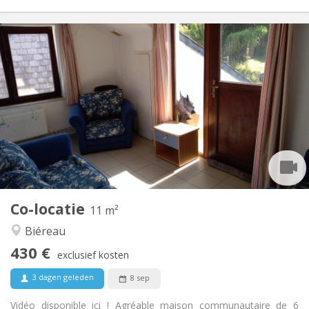
Praktische Informatie
430 €
Huur:
100 €
Kosten:
12 maanden
Duur:
Toegelaten
Domiciliëring:
Inrichting
Gemeenschappelijk
Badkamer:
Gemeenschappelijk
Keuken:
2
11 m
Oppervlakte:
1
Private kamers:
Co-locatie
Andere
11 m²
Rustig, gemeenschappelijk
Sfeer:
Biéreau
Nee
Toegang voor PBM:
430 €
Rookvrij
Roker:
exclusief kosten
Nee
Huisdieren:
3 dagen geleden
8 sep
Vidéo disponible ici ! Agréable maison communautaire de 6