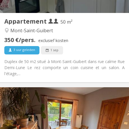
2
50 m
Oppervlakte:
2
Private kamers:
Appartement
Andere
50 m²
Rustig
Sfeer:
Mont-Saint-Guibert
Nee
Toegang voor PBM:
350 €/pers.
Rookvrij
Roker:
exclusief kosten
Nee
Huisdieren:
3 uur geleden
1 sep
Duplex de 50 m2 situé à Mont-Saint-Guibert dans rue calme Rue
Demi-Lune Le rez comporte un coin cuisine et un salon. A
l'étage,...
Praktische Informatie
380 €
Huur:
120 €
Kosten:
12 maanden
Duur:
Toegelaten
Domiciliëring: