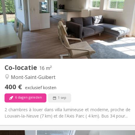
400 €
Huur:
80 €
Kosten:
12 maanden, 10 maanden
Duur:
Nee
Domiciliëring:
Inrichting
Gemeenschappelijk
Badkamer:
Gemeenschappelijk
Keuken:
2
16 m
Oppervlakte:
1
Private kamers:
Co-locatie
Andere
16 m²
Rustig
Sfeer:
Mont-Saint-Guibert
Nee
Toegang voor PBM:
400 €
Rookvrij
Roker:
exclusief kosten
Nee
Huisdieren:
6 dagen geleden
1 sep
2 chambres à louer dans villa lumineuse et moderne, proche de
Louvain-la-Neuve (7 km) et de l'Axis Parc ( 4 km). Bus 34 pour...