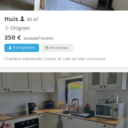
2
60 m
Oppervlakte:
1
Private kamers:
Huis
Andere
60 m²
Gemeenschappelijk, hartelijk, rustig, ernstig
Sfeer:
Ottignies
Nee
Toegang voor PBM:
350 €
Rookvrij
Roker:
exclusief kosten
Nee
Huisdieren:
8 uur geleden
Beschikbaar
Chambre individuelle Cuisine et salle de bain commune
Praktische Informatie
700 € (350 €/pers.)
Huur:
110 € (55 €/pers.)
Kosten:
12 maanden
Duur:
Nee
Domiciliëring:
Inrichting
Privaat
Badkamer:
Privé (aparte kamer)
Keuken: