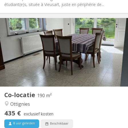
étudiant(e)s, située à Vieusart, juste en périphérie de...
Praktische Informatie
435 €
Huur:
160 €
Kosten:
12 maanden, 11 maanden
Duur:
Toegelaten
Domiciliëring:
Inrichting
Gemeenschappelijk
Badkamer:
Gemeenschappelijk
Keuken:
2
190 m
Oppervlakte:
1
Private kamers:
Co-locatie
Andere
190 m²
Rustig, gemeenschappelijk
Sfeer:
Ottignies
Nee
Toegang voor PBM:
435 €
Rookvrij
Roker:
exclusief kosten
Nee
Huisdieren:
8 uur geleden
Beschikbaar