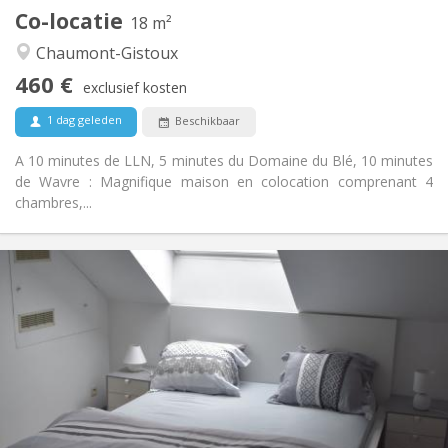
Co-locatie
Andere
18 m²
Hartelijk, gemeenschappelijk, rustig
Sfeer:
Chaumont-Gistoux
Nee
Toegang voor PBM:
460 €
Roken ok
Roker:
exclusief kosten
Nee
Huisdieren:
1 dag geleden
Beschikbaar
A 10 minutes de LLN, 5 minutes du Domaine du Blé, 10 minutes
de Wavre : Magnifique maison en colocation comprenant 4
chambres,...
Praktische Informatie
465 €
Huur:
75 €
Kosten:
12 maanden
Duur:
Met voorwaarden
Domiciliëring:
Inrichting
Privaat
Badkamer:
Gemeenschappelijk
Keuken: