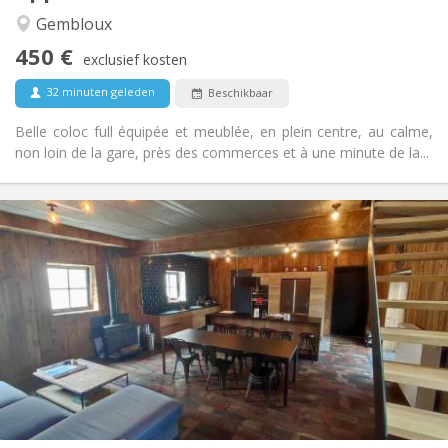
Andere
Gembloux
Rustig, hartelijk, ernstig, gemeenschappelijk
Sfeer:
450 €
Nee
Toegang voor PBM:
exclusief kosten
Rookvrij
Roker:
32 minuten geleden
Beschikbaar
Nee
Huisdieren:
Belle coloc full équipée et meublée, en plein centre, au calme,
non loin de la gare, près des commerces et à une minute de la...
Praktische Informatie
460 €
Huur:
80 €
Kosten:
12 maanden, 11 maanden, 10 maanden
Duur:
Toegelaten
Domiciliëring:
Inrichting
Privaat
Badkamer:
Gemeenschappelijk
Keuken:
2
18 m
Oppervlakte:
1
Private kamers: