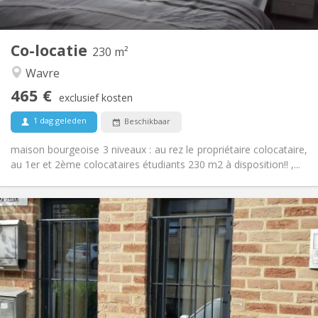
2
230 m
Oppervlakte:
7
Private kamers:
Co-locatie
Andere
230 m²
Hartelijk, rustig, gemeenschappelijk, ernstig
Sfeer:
Wavre
Nee
Toegang voor PBM:
465 €
Rookvrij
Roker:
exclusief kosten
Nee
Huisdieren:
1 dag geleden
Beschikbaar
maison bourgeoise 3 niveaux : au rez le propriétaire colocataire,
au 1er et 2ème colocataires étudiants 230 m2 à disposition!! ,...
Praktische Informatie
990 € (495 €/pers.)
Huur:
260 € (130 €/pers.)
Kosten:
12 maanden, 5-6 maanden
Duur:
Nee
Domiciliëring:
Inrichting