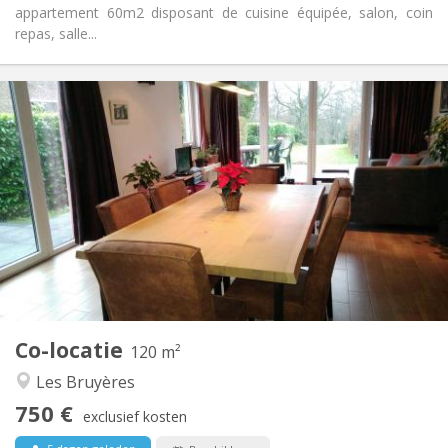
appartement 60m2 disposant de cuisine équipée, salon, coin
repas, salle...
Praktische Informatie
750 €
Huur:
50 €
Kosten:
3-4 maanden, zomervakantie
Duur:
Nee
Domiciliëring:
Inrichting
Privaat
Badkamer:
Gemeenschappelijk
Keuken:
2
120 m
Oppervlakte:
2
Private kamers:
Co-locatie
Andere
120 m²
Ernstig, rustig, hartelijk
Sfeer:
Les Bruyères
Nee
Toegang voor PBM:
750 €
Rookvrij
Roker:
exclusief kosten
Nee
Huisdieren: