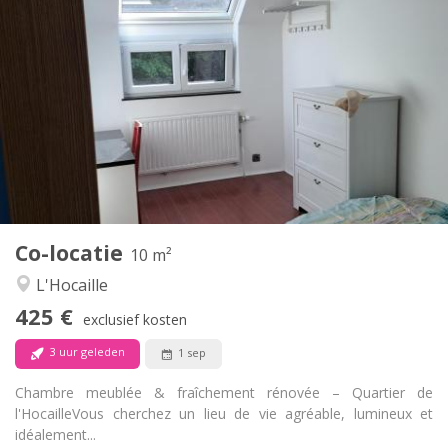
Praktische Informatie
425 €
Huur:
150 €
Kosten:
12 maanden, 11 maanden, 10 maanden
Duur:
Nee
Domiciliëring:
Inrichting
Gemeenschappelijk
Badkamer:
Gemeenschappelijk
Keuken:
2
10 m
Oppervlakte:
1
Private kamers:
Co-locatie
Andere
10 m²
Hartelijk, rustig, ernstig
Sfeer:
L'Hocaille
Nee
Toegang voor PBM:
425 €
Rookvrij
Roker:
exclusief kosten
Nee
Huisdieren:
3 uur geleden
1 sep
Chambre meublée & fraîchement rénovée – Quartier de
l'Hocaille ​Vous cherchez un lieu de vie agréable, lumineux et
idéalement...