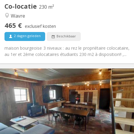
Co-locatie
Andere
230 m²
Rustig, ernstig, hartelijk, gemeenschappelijk
Sfeer:
Wavre
Nee
Toegang voor PBM:
465 €
Rookvrij
Roker:
exclusief kosten
Nee
Huisdieren:
2 dagen geleden
Beschikbaar
maison bourgeoise 3 niveaux : au rez le propriétaire colocataire,
au 1er et 2ème colocataires étudiants 230 m2 à disposition!! ,...
Praktische Informatie
460 €
Huur:
80 €
Kosten:
12 maanden, 11 maanden, 10 maanden
Duur:
Toegelaten
Domiciliëring:
Inrichting
Privaat
Badkamer:
Gemeenschappelijk
Keuken:
2
18 m
Oppervlakte: