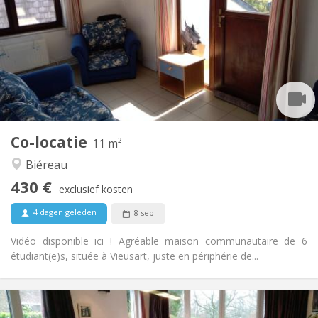
100 €
Kosten:
12 maanden
Duur:
Toegelaten
Domiciliëring:
Inrichting
Gemeenschappelijk
Badkamer:
Gemeenschappelijk
Keuken:
2
11 m
Oppervlakte:
1
Private kamers:
Co-locatie
Andere
11 m²
Gemeenschappelijk, rustig
Sfeer:
Biéreau
Nee
Toegang voor PBM:
430 €
Rookvrij
Roker:
exclusief kosten
Nee
Huisdieren:
4 dagen geleden
8 sep
Vidéo disponible ici ! Agréable maison communautaire de 6
étudiant(e)s, située à Vieusart, juste en périphérie de...
Praktische Informatie