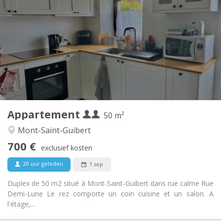
700 € (350 €/pers.)
Huur:
110 € (55 €/pers.)
Kosten:
12 maanden
Duur:
Nee
Domiciliëring:
Inrichting
Privaat
Badkamer:
Privé (aparte kamer)
Keuken:
2
50 m
Oppervlakte:
2
Private kamers:
Appartement
Andere
50 m²
Rustig
Sfeer:
Mont-Saint-Guibert
Nee
Toegang voor PBM:
700 €
Rookvrij
Roker:
exclusief kosten
Nee
Huisdieren:
20 uur geleden
1 sep
Duplex de 50 m2 situé à Mont-Saint-Guibert dans rue calme Rue
Demi-Lune Le rez comporte un coin cuisine et un salon. A
l'étage,...