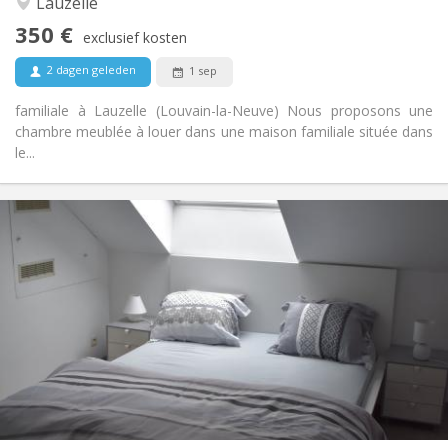
Lauzelle
Nee
Toegang voor PBM:
350 €
Rookvrij
Roker:
exclusief kosten
Nee
Huisdieren:
2 dagen geleden
1 sep
familiale à Lauzelle (Louvain-la-Neuve) Nous proposons une
chambre meublée à louer dans une maison familiale située dans
le...
Praktische Informatie
465 €
Huur:
75 €
Kosten:
12 maanden
Duur:
Met voorwaarden
Domiciliëring:
Inrichting
Privaat
Badkamer:
Gemeenschappelijk
Keuken:
2
230 m
Oppervlakte:
7
Private kamers: