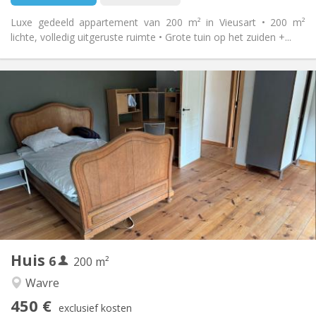
Luxe gedeeld appartement van 200 m² in Vieusart • 200 m²
lichte, volledig uitgeruste ruimte • Grote tuin op het zuiden +...
Praktische Informatie
450 € (75 €/pers.)
Huur:
75 € (13 €/pers.)
Kosten:
12 maanden
Duur:
Toegelaten
Domiciliëring:
Inrichting
Gemeenschappelijk
Badkamer:
Gemeenschappelijk
Keuken:
2
200 m
Oppervlakte:
1
Private kamers:
Huis
6
Andere
200 m²
Hartelijk
Sfeer:
Wavre
Nee
Toegang voor PBM:
450 €
Rookvrij
Roker:
exclusief kosten