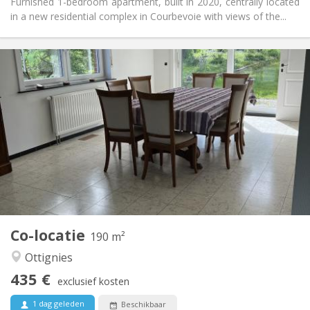
Furnished 1-bedroom apartment, built in 2020, centrally located
in a new residential complex in Courbevoie with views of the...
Praktische Informatie
435 €
Huur:
160 €
Kosten:
12 maanden, 11 maanden
Duur:
Toegelaten
Domiciliëring:
Inrichting
Gemeenschappelijk
Badkamer:
Gemeenschappelijk
Keuken:
2
190 m
Oppervlakte:
1
Private kamers:
Co-locatie
Andere
190 m²
Gemeenschappelijk, rustig
Sfeer:
Ottignies
Nee
Toegang voor PBM:
435 €
Rookvrij
Roker:
exclusief kosten
Nee
Huisdieren:
1 dag geleden
Beschikbaar