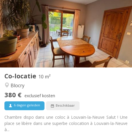
Praktische Informatie
380 €
Huur:
120 €
Kosten:
12 maanden
Duur:
Toegelaten
Domiciliëring:
Inrichting
Gemeenschappelijk
Badkamer:
Gemeenschappelijk
Keuken:
2
10 m
Oppervlakte:
1
Private kamers:
Co-locatie
Andere
10 m²
Rustig, ernstig, hartelijk
Sfeer:
Blocry
Nee
Toegang voor PBM:
380 €
Roken ok
Roker:
exclusief kosten
Toegestaan
Huisdieren:
6 dagen geleden
Beschikbaar
Chambre dispo dans une coloc à Louvain-la-Neuve Salut ! Une
place se libère dans une superbe colocation à Louvain-la-Neuve
à...