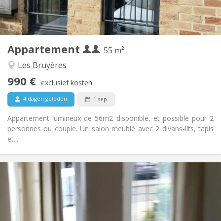
Privaat
Badkamer:
Privé (aparte kamer)
Keuken:
2
55 m
Oppervlakte:
4
Private kamers:
Appartement
Andere
55 m²
Rustig, ernstig, hartelijk
Sfeer:
Les Bruyères
Ja
Toegang voor PBM:
990 €
Rookvrij
Roker:
exclusief kosten
Nee
Huisdieren:
4 dagen geleden
1 sep
Appartement lumineux de 56m2 disponible, et possible pour 2
personnes ou couple. Un salon meublé avec 2 divans-lits, tapis
et...
Praktische Informatie
1070 € (535 €/pers.)
Huur:
230 € (115 €/pers.)
Kosten:
12 maanden
Duur:
Met voorwaarden
Domiciliëring: