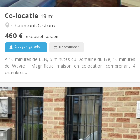
1
Private kamers:
Co-locatie
Andere
18 m²
Hartelijk, rustig, gemeenschappelijk
Sfeer:
Chaumont-Gistoux
Nee
Toegang voor PBM:
460 €
Roken ok
Roker:
exclusief kosten
Nee
Huisdieren:
2 dagen geleden
Beschikbaar
A 10 minutes de LLN, 5 minutes du Domaine du Blé, 10 minutes
de Wavre : Magnifique maison en colocation comprenant 4
chambres,...
Praktische Informatie
990 € (495 €/pers.)
Huur:
260 € (130 €/pers.)
Kosten:
12 maanden, 5-6 maanden
Duur:
Nee
Domiciliëring:
Inrichting