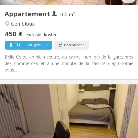
2
100 m
Oppervlakte:
1
Private kamers:
Appartement
100 m²
Andere
Gembloux
Gemeenschappelijk, hartelijk, rustig, ernstig
Sfeer:
450 €
Nee
Toegang voor PBM:
exclusief kosten
Rookvrij
Roker:
41 minuten geleden
Beschikbaar
Nee
Huisdieren:
Belle Coloc en plein centre, au calme, non loin de la gare, près
des commerces et à une minute de la faculté d'agronomie
vous...
Praktische Informatie
450 €
Huur:
150 €
Kosten:
12 maanden, 11 maanden, 10 maanden, 5-6
Duur:
maanden
Met voorwaarden
Domiciliëring:
Inrichting