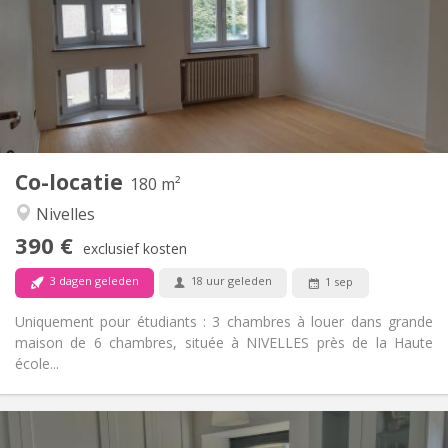
12 maanden
Duur:
Met voorwaarden
Domiciliëring:
Inrichting
Gemeenschappelijk
Badkamer:
Gemeenschappelijk
Keuken:
2
180 m
Oppervlakte:
1
Private kamers:
Co-locatie
Andere
180 m²
Rustig
Sfeer:
Nivelles
Nee
Toegang voor PBM:
390 €
Rookvrij
Roker:
exclusief kosten
Nee
Huisdieren:
3 dagen geleden
18 uur geleden
1 sep
Uniquement pour étudiants : 3 chambres à louer dans grande
maison de 6 chambres, située à NIVELLES près de la Haute
école...
Praktische Informatie