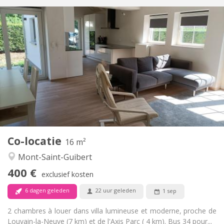
Praktische Informatie
400 €
Huur:
80 €
Kosten:
12 maanden, 10 maanden
Duur:
Nee
Domiciliëring:
Inrichting
Gemeenschappelijk
Badkamer:
Gemeenschappelijk
Keuken:
2
16 m
Oppervlakte:
1
Private kamers:
Co-locatie
Andere
16 m²
Rustig
Sfeer:
Mont-Saint-Guibert
Nee
Toegang voor PBM:
400 €
Rookvrij
Roker:
exclusief kosten
Nee
Huisdieren:
6 dagen geleden
22 uur geleden
1 sep
2 chambres à louer dans villa lumineuse et moderne, proche de
Louvain-la-Neuve (7 km) et de l'Axis Parc ( 4 km). Bus 34 pour...