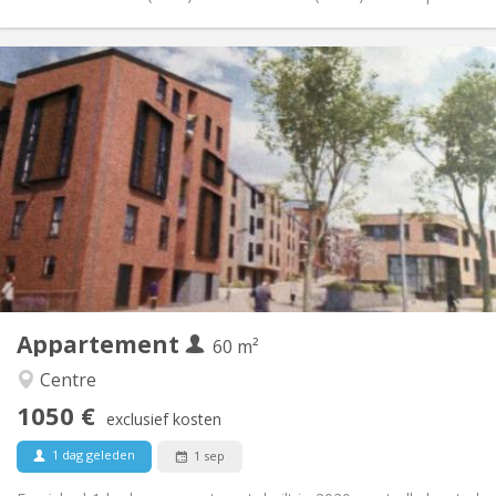
Praktische Informatie
1050 €
Huur:
120 €
Kosten:
12 maanden, 3-4 maanden, per maand
Duur:
Toegelaten
Domiciliëring:
Inrichting
Privaat
Badkamer:
Privé (aparte kamer)
Keuken:
2
60 m
Oppervlakte:
5
Private kamers:
Appartement
Andere
60 m²
Rustig
Sfeer:
Centre
Nee
Toegang voor PBM:
1050 €
Rookvrij
Roker:
exclusief kosten
Nee
Huisdieren:
1 dag geleden
1 sep