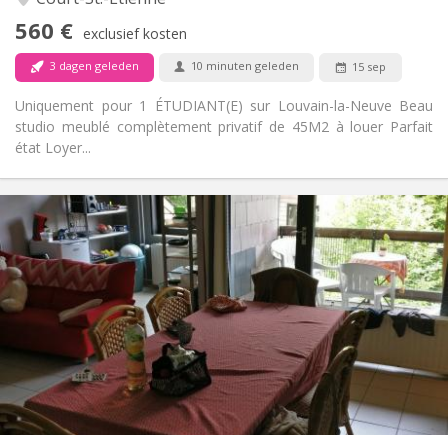
Nee
Toegang voor PBM:
560 €
Rookvrij
Roker:
exclusief kosten
Nee
Huisdieren:
3 dagen geleden
10 minuten geleden
15 sep
Uniquement pour 1 ÉTUDIANT(E) sur Louvain-la-Neuve Beau
studio meublé complètement privatif de 45M2 à louer Parfait
état Loyer...
Praktische Informatie
2200 € (440 €/pers.)
Huur:
375 € (75 €/pers.)
Kosten:
12 maanden
Duur:
Nee
Domiciliëring:
Inrichting
Gemeenschappelijk
Badkamer:
Gemeenschappelijk
Keuken:
2
110 m
Oppervlakte:
5
Private kamers: