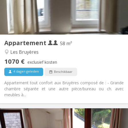
Inrichting
Privaat
Badkamer:
Privé (aparte kamer)
Keuken:
2
58 m
Oppervlakte:
2
Private kamers:
Appartement
Andere
58 m²
Rustig, ernstig, hartelijk
Sfeer:
Les Bruyères
Ja
Toegang voor PBM:
1070 €
Rookvrij
Roker:
exclusief kosten
Nee
Huisdieren:
4 dagen geleden
Beschikbaar
Appartement tout confort aux Bruyères composé de : - Grande
chambre séparée et une autre pièce/bureau ou ch. avec
meubles à...
Praktische Informatie
430 €
Huur: