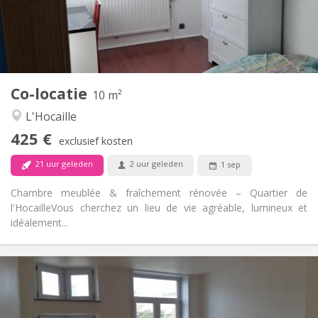
Inrichting
Gemeenschappelijk
Badkamer:
Gemeenschappelijk
Keuken:
2
10 m
Oppervlakte:
1
Private kamers:
Co-locatie
Andere
10 m²
Ernstig, rustig, hartelijk
Sfeer:
L'Hocaille
Nee
Toegang voor PBM:
425 €
Rookvrij
Roker:
exclusief kosten
Nee
Huisdieren:
21 uur geleden
2 uur geleden
1 sep
Chambre meublée & fraîchement rénovée – Quartier de
l'Hocaille ​Vous cherchez un lieu de vie agréable, lumineux et
idéalement...
Praktische Informatie
390 €
Huur:
75 €
Kosten: