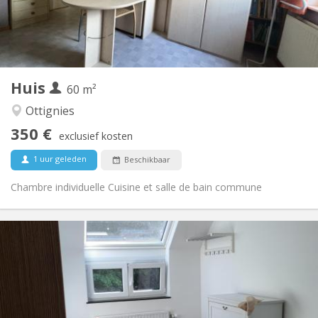
Inrichting
Gemeenschappelijk
Badkamer:
Gemeenschappelijk
Keuken:
2
60 m
Oppervlakte:
1
Private kamers:
Huis
Andere
60 m²
Ernstig, hartelijk, rustig, gemeenschappelijk
Sfeer:
Ottignies
Nee
Toegang voor PBM:
350 €
Rookvrij
Roker:
exclusief kosten
Nee
Huisdieren:
1 uur geleden
Beschikbaar
Chambre individuelle Cuisine et salle de bain commune
Praktische Informatie
425 €
Huur:
150 €
Kosten:
12 maanden, 11 maanden, 10 maanden
Duur:
Nee
Domiciliëring: