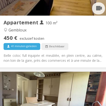
Gemeenschappelijk
Badkamer:
Gemeenschappelijk
Keuken:
2
100 m
Oppervlakte:
1
Private kamers:
Appartement
100 m²
Andere
Gembloux
Hartelijk, rustig, gemeenschappelijk, ernstig
Sfeer:
450 €
Nee
Toegang voor PBM:
exclusief kosten
Rookvrij
Roker:
41 minuten geleden
Beschikbaar
Nee
Huisdieren:
Belle coloc full équipée et meublée, en plein centre, au calme,
non loin de la gare, près des commerces et à une minute de la...
Praktische Informatie
350 €
Huur:
50 €
Kosten:
12 maanden, 10 maanden
Duur:
Nee
Domiciliëring: