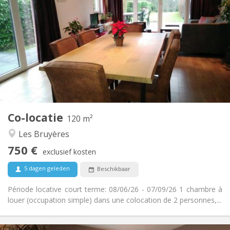
750 €
Huur:
50 €
Kosten:
3-4 maanden, zomervakantie
Duur:
Nee
Domiciliëring:
Inrichting
Privaat
Badkamer:
Gemeenschappelijk
Keuken:
2
120 m
Oppervlakte:
2
Private kamers:
Co-locatie
Andere
120 m²
Hartelijk, rustig, ernstig
Sfeer:
Les Bruyères
Nee
Toegang voor PBM:
750 €
Rookvrij
Roker:
exclusief kosten
Nee
Huisdieren:
5 dagen geleden
Beschikbaar
Période locative court terme: 08/06/26 - 07/09/26 1 chambre à
louer (occupation simple) dans une colocation de 2 personnes,...