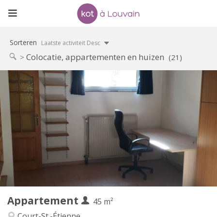
Sorteren
Laatste activiteit Desc
Colocatie, appartementen en huizen
(21)
Praktische Informatie
560 €
Huur:
100 €
Kosten:
12 maanden
Duur:
Nee
Domiciliëring:
Inrichting
Privaat
Badkamer:
Privé (aparte kamer)
Keuken:
2
45 m
Oppervlakte:
3
Private kamers:
Appartement
Andere
45 m²
Ernstig
Sfeer:
Court-St.-Étienne