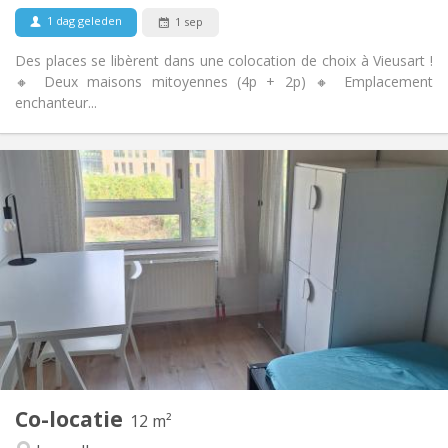
Nee
Huisdieren:
1 dag geleden
1 sep
Des places se libèrent dans une colocation de choix à Vieusart !
🔸 Deux maisons mitoyennes (4p + 2p) 🔸 Emplacement
enchanteur...
Praktische Informatie
350 €
Huur:
100 €
Kosten:
10 maanden, 5-6 maanden, 3-4 maanden
Duur:
Nee
Domiciliëring:
Inrichting
Gemeenschappelijk
Badkamer:
Gemeenschappelijk
Keuken:
2
12 m
Oppervlakte:
1
Private kamers:
Co-locatie
Andere
12 m²
Rustig, ernstig
Sfeer: