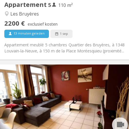
Appartement
5
Andere
110 m²
Ernstig, rustig
Sfeer:
Les Bruyères
Nee
Toegang voor PBM:
2200 €
Rookvrij
Roker:
exclusief kosten
Nee
Huisdieren:
13 minuten geleden
1 sep
Appartement meublé 5 chambres Quartier des Bruyères, à 1348
Louvain-la-Neuve, à 150 m de la Place Montesquieu (proximité...
Praktische Informatie
450 €
Huur:
150 €
Kosten:
12 maanden, 11 maanden, 10 maanden, 5-6
Duur:
maanden
Met voorwaarden
Domiciliëring:
Inrichting
Gemeenschappelijk
Badkamer:
Gemeenschappelijk
Keuken: