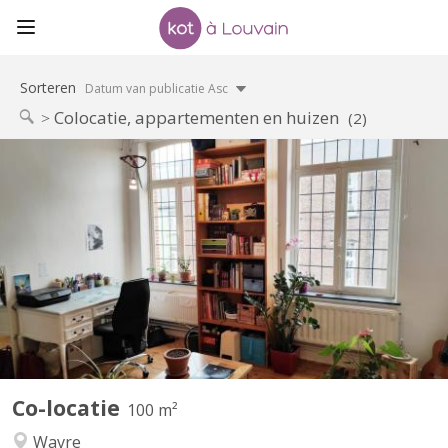
Sorteren
Datum van publicatie Asc
Colocatie, appartementen en huizen
(2)
KV 1374
Maison indépendante avec 4 belles chambres (3x20m2 +
1x12m2) à louer pour étudiant(e)s, au calme avec jardin.
Uniquement bail 12 mois 01/09/2026 - 31/08/2027 Pas de
domiciliation possible Pas d'animal Reste 1 chambres libre
Planchers en bois, chambres lumineuses. Cour intérieure, jardin
100m2,...
Co-locatie
100 m²
Wavre