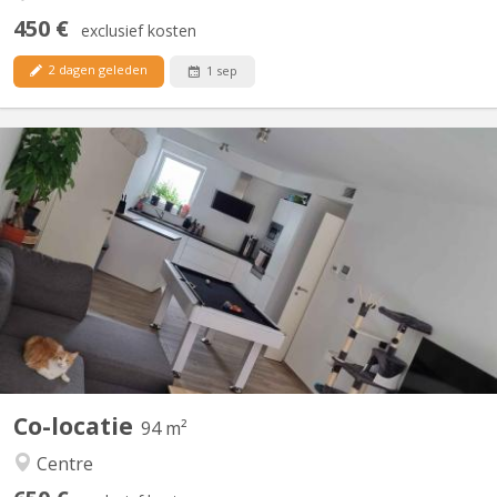
450 €
exclusief kosten
2 dagen geleden
1 sep
KV 1840
Bonjour, La seconde chambre se libère dans un appart 2
chambres. idéale pour un premier emménagement, tout est
meublé sauf la chambre. Disponible a partir du 15 septembre
2026, négociable plus tôt (début aout). La chambre fait 9M² dans
un appartement au centre de Courbevoie derrière l'esplanade à...
Co-locatie
94 m²
Centre