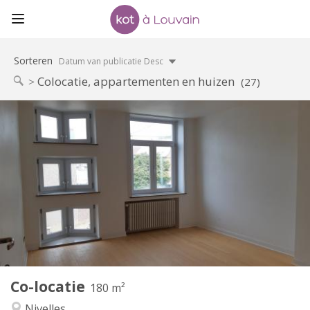
Sorteren
Datum van publicatie Desc
Colocatie, appartementen en huizen
(27)
Praktische Informatie
390 €
Huur:
75 €
Kosten:
12 maanden
Duur:
Met voorwaarden
Domiciliëring:
Inrichting
Gemeenschappelijk
Badkamer:
Gemeenschappelijk
Keuken:
2
180 m
Oppervlakte:
1
Private kamers:
Co-locatie
Andere
180 m²
Rustig
Sfeer:
Nivelles