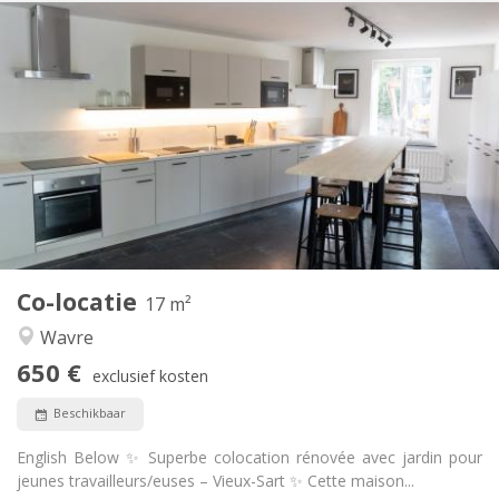
Praktische Informatie
650 €
Huur:
100 €
Kosten:
12 maanden, 11 maanden, 10 maanden, 5-6
Duur:
maanden
Toegelaten
Domiciliëring:
Inrichting
Privaat
Badkamer:
Gemeenschappelijk
Keuken:
2
17 m
Oppervlakte:
1
Private kamers:
Co-locatie
17 m²
Andere
Wavre
Rustig, gemeenschappelijk, hartelijk
Sfeer:
650 €
Nee
Toegang voor PBM:
exclusief kosten
Roken ok
Roker:
Beschikbaar
Nee
Huisdieren:
English Below ✨ Superbe colocation rénovée avec jardin pour
jeunes travailleurs/euses – Vieux-Sart ✨ Cette maison...