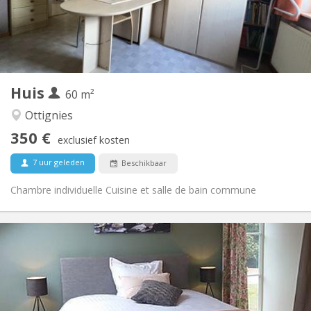
Inrichting
Gemeenschappelijk
Badkamer:
Gemeenschappelijk
Keuken:
2
60 m
Oppervlakte:
1
Private kamers:
Huis
Andere
60 m²
Rustig, gemeenschappelijk, hartelijk, ernstig
Sfeer:
Ottignies
Nee
Toegang voor PBM:
350 €
Rookvrij
Roker:
exclusief kosten
Nee
Huisdieren:
7 uur geleden
Beschikbaar
Chambre individuelle Cuisine et salle de bain commune
Praktische Informatie
640 €
Huur:
125 €
Kosten:
12 maanden, 11 maanden, 10 maanden, 5-6
Duur:
maanden, 3-4 maanden, per maand