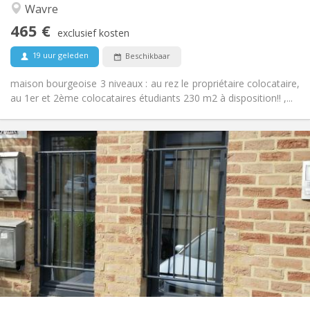
Hartelijk, gemeenschappelijk, rustig, ernstig
Sfeer:
Wavre
Nee
Toegang voor PBM:
465 €
Rookvrij
Roker:
exclusief kosten
Nee
Huisdieren:
19 uur geleden
Beschikbaar
maison bourgeoise 3 niveaux : au rez le propriétaire colocataire,
au 1er et 2ème colocataires étudiants 230 m2 à disposition!! ,...
Praktische Informatie
990 € (495 €/pers.)
Huur:
260 € (130 €/pers.)
Kosten:
12 maanden, 5-6 maanden
Duur:
Nee
Domiciliëring:
Inrichting
Privaat
Badkamer:
Privé (aparte kamer)
Keuken:
2
55 m
Oppervlakte:
4
Private kamers: