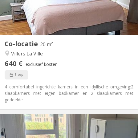
Nee
Domiciliëring:
Inrichting
Privaat
Badkamer:
Gemeenschappelijk
Keuken:
2
20 m
Oppervlakte:
1
Private kamers:
Co-locatie
20 m²
Andere
Villers La Ville
Rustig, ernstig, hartelijk, gemeenschappelijk
Sfeer:
640 €
Nee
Toegang voor PBM:
exclusief kosten
Rookvrij
Roker:
8 sep
Nee
Huisdieren:
4 comfortabel ingerichte kamers in een idyllische omgeving:2
slaapkamers met eigen badkamer en 2 slaapkamers met
gedeelde...
Praktische Informatie
350 €
Huur:
100 €
Kosten: