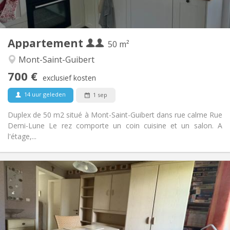
Privé (aparte kamer)
Keuken:
2
50 m
Oppervlakte:
2
Private kamers:
Appartement
Andere
50 m²
Rustig
Sfeer:
Mont-Saint-Guibert
Nee
Toegang voor PBM:
700 €
Rookvrij
Roker:
exclusief kosten
Nee
Huisdieren:
14 uur geleden
1 sep
Duplex de 50 m2 situé à Mont-Saint-Guibert dans rue calme Rue
Demi-Lune Le rez comporte un coin cuisine et un salon. A
l'étage,...
Praktische Informatie
350 €
Huur:
50 €
Kosten:
12 maanden, 10 maanden
Duur:
Nee
Domiciliëring: