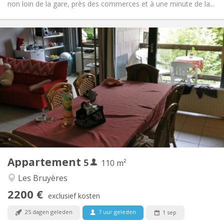
non loin de la gare, près des commerces et à une minute de la...
Praktische Informatie
2200 € (440 €/pers.)
Huur:
375 € (75 €/pers.)
Kosten:
12 maanden
Duur:
Nee
Domiciliëring:
Inrichting
Gemeenschappelijk
Badkamer:
Gemeenschappelijk
Keuken:
2
110 m
Oppervlakte:
5
Private kamers:
Appartement
5
Andere
110 m²
Ernstig, rustig
Sfeer:
Les Bruyères
Nee
Toegang voor PBM:
2200 €
Rookvrij
Roker:
exclusief kosten
Nee
Huisdieren:
25 dagen geleden
7 uur geleden
1 sep