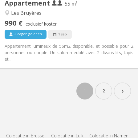
Appartement
Andere
55 m²
Ernstig, rustig, hartelijk
Sfeer:
Les Bruyères
Ja
Toegang voor PBM:
990 €
Rookvrij
Roker:
exclusief kosten
Nee
Huisdieren:
2 dagen geleden
1 sep
Appartement lumineux de 56m2 disponible, et possible pour 2
personnes ou couple. Un salon meublé avec 2 divans-lits, tapis
et...
›
1
2
Colocatie in Brussel
Colocatie in Luik
Colocatie in Namen