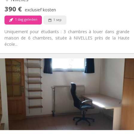
Nee
Toegang voor PBM:
390 €
Rookvrij
Roker:
exclusief kosten
Nee
Huisdieren:
1 dag geleden
1 sep
Uniquement pour étudiants : 3 chambres à louer dans grande
maison de 6 chambres, située à NIVELLES près de la Haute
école...
Praktische Informatie
560 €
Huur:
100 €
Kosten:
12 maanden
Duur:
Nee
Domiciliëring:
Inrichting
Privaat
Badkamer:
Privé (aparte kamer)
Keuken:
2
45 m
Oppervlakte:
3
Private kamers: