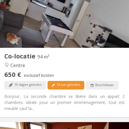
12 maanden, 11 maanden, 10 maanden
Duur:
Toegelaten
Domiciliëring:
Inrichting
Gemeenschappelijk
Badkamer:
Gemeenschappelijk
Keuken:
2
94 m
Oppervlakte:
1
Private kamers:
Co-locatie
Andere
94 m²
Hartelijk, rustig
Sfeer:
Centre
Ja
Toegang voor PBM:
650 €
Rookvrij
Roker:
exclusief kosten
Toegestaan
Huisdieren:
19 dagen geleden
16 uur geleden
Beschikbaar
Bonjour, La seconde chambre se libère dans un appart 2
chambres. idéale pour un premier emménagement, tout est
meublé sauf la...