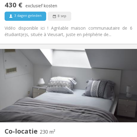
430 €
Rookvrij
Roker:
exclusief kosten
Nee
Huisdieren:
3 dagen geleden
8 sep
Vidéo disponible ici ! Agréable maison communautaire de 6
étudiant(e)s, située à Vieusart, juste en périphérie de...
Praktische Informatie
465 €
Huur:
75 €
Kosten:
12 maanden
Duur:
Met voorwaarden
Domiciliëring:
Inrichting
Privaat
Badkamer:
Gemeenschappelijk
Keuken:
2
230 m
Oppervlakte:
7
Private kamers:
Co-locatie
Andere
230 m²