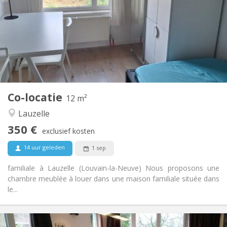
10 maanden, 5-6 maanden, 3-4 maanden
Duur:
Nee
Domiciliëring:
Inrichting
Gemeenschappelijk
Badkamer:
Gemeenschappelijk
Keuken:
2
12 m
Oppervlakte:
1
Private kamers:
Co-locatie
Andere
12 m²
Rustig, ernstig
Sfeer:
Lauzelle
Nee
Toegang voor PBM:
350 €
Rookvrij
Roker:
exclusief kosten
Nee
Huisdieren:
14 uur geleden
1 sep
familiale à Lauzelle (Louvain-la-Neuve) Nous proposons une
chambre meublée à louer dans une maison familiale située dans
le...
Praktische Informatie