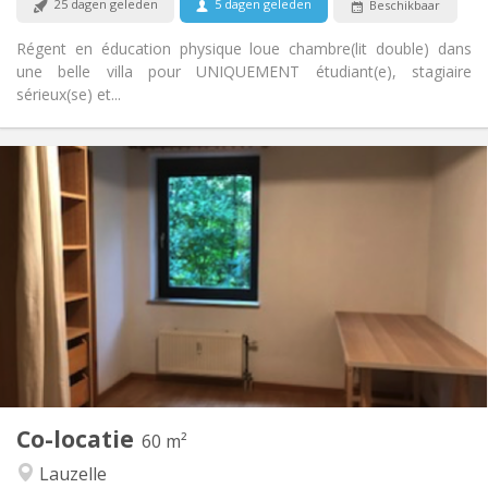
25 dagen geleden
5 dagen geleden
Beschikbaar
Rookvrij
Roker:
Nee
Huisdieren:
Régent en éducation physique loue chambre(lit double) dans
une belle villa pour UNIQUEMENT étudiant(e), stagiaire
sérieux(se) et...
Praktische Informatie
700 €
Huur:
100 €
Kosten:
12 maanden
Duur:
Nee
Domiciliëring:
Inrichting
Gemeenschappelijk
Badkamer:
Gemeenschappelijk
Keuken:
2
60 m
Oppervlakte:
1
Private kamers:
Co-locatie
Andere
60 m²
Rustig, hartelijk, ernstig
Sfeer:
Lauzelle