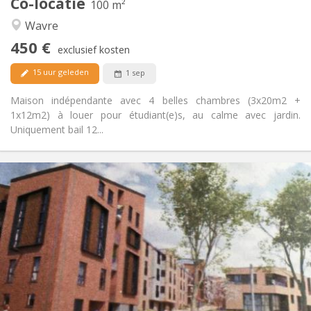
Co-locatie
Andere
100 m²
Rustig
Sfeer:
Wavre
Nee
Toegang voor PBM:
450 €
Rookvrij
Roker:
exclusief kosten
Nee
Huisdieren:
15 uur geleden
1 sep
Maison indépendante avec 4 belles chambres (3x20m2 +
1x12m2) à louer pour étudiant(e)s, au calme avec jardin.
Uniquement bail 12...
Praktische Informatie
1050 €
Huur:
120 €
Kosten:
12 maanden, 3-4 maanden, per maand
Duur:
Toegelaten
Domiciliëring:
Inrichting
Privaat
Badkamer:
Privé (aparte kamer)
Keuken:
2
60 m
Oppervlakte: