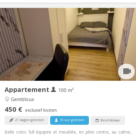
Praktische Informatie
450 €
Huur:
150 €
Kosten:
12 maanden, 11 maanden, 10 maanden, 5-6
Duur:
maanden
Met voorwaarden
Domiciliëring:
Inrichting
Gemeenschappelijk
Badkamer:
Gemeenschappelijk
Keuken:
2
100 m
Oppervlakte:
1
Private kamers:
Appartement
100 m²
Andere
Gembloux
Gemeenschappelijk, rustig, hartelijk, ernstig
Sfeer:
450 €
Nee
Toegang voor PBM:
exclusief kosten
Rookvrij
Roker:
21 dagen geleden
10 uur geleden
Beschikbaar
Nee
Huisdieren:
Belle coloc full équipée et meublée, en plein centre, au calme,