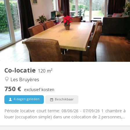
750 €
Huur:
50 €
Kosten:
3-4 maanden, zomervakantie
Duur:
Nee
Domiciliëring:
Inrichting
Privaat
Badkamer:
Gemeenschappelijk
Keuken:
2
120 m
Oppervlakte:
2
Private kamers:
Co-locatie
Andere
120 m²
Hartelijk, rustig, ernstig
Sfeer:
Les Bruyères
Nee
Toegang voor PBM:
750 €
Rookvrij
Roker:
exclusief kosten
Nee
Huisdieren:
4 dagen geleden
Beschikbaar
Période locative court terme: 08/06/26 - 07/09/26 1 chambre à
louer (occupation simple) dans une colocation de 2 personnes,...