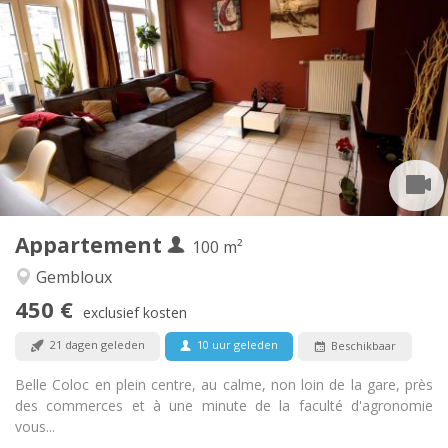
Praktische Informatie
450 €
Huur:
150 €
Kosten:
12 maanden, 11 maanden, 10 maanden, 5-6
Duur:
maanden
Met voorwaarden
Domiciliëring:
Inrichting
Gemeenschappelijk
Badkamer:
Gemeenschappelijk
Keuken:
2
100 m
Oppervlakte:
1
Private kamers:
Appartement
100 m²
Andere
Gembloux
Hartelijk, rustig, gemeenschappelijk, ernstig
Sfeer:
450 €
Nee
Toegang voor PBM:
exclusief kosten
Rookvrij
Roker:
21 dagen geleden
10 uur geleden
Beschikbaar
Nee
Huisdieren:
Belle Coloc en plein centre, au calme, non loin de la gare, près
des commerces et à une minute de la faculté d'agronomie
vous...