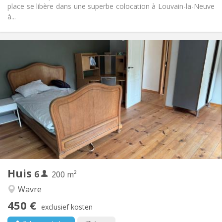
place se libère dans une superbe colocation à Louvain-la-Neuve
à...
Praktische Informatie
450 € (75 €/pers.)
Huur:
75 € (13 €/pers.)
Kosten:
12 maanden
Duur:
Toegelaten
Domiciliëring:
Inrichting
Gemeenschappelijk
Badkamer:
Gemeenschappelijk
Keuken:
2
200 m
Oppervlakte:
1
Private kamers:
Huis
6
Andere
200 m²
Hartelijk
Sfeer:
Wavre
Nee
Toegang voor PBM:
450 €
Rookvrij
Roker:
exclusief kosten
Nee
Huisdieren: