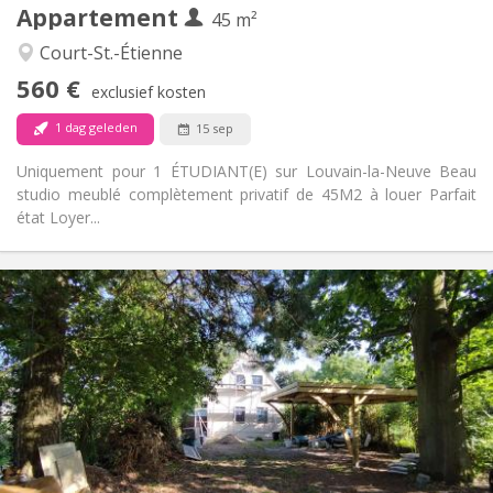
Appartement
Andere
45 m²
Ernstig
Sfeer:
Court-St.-Étienne
Nee
Toegang voor PBM:
560 €
Rookvrij
Roker:
exclusief kosten
Nee
Huisdieren:
1 dag geleden
15 sep
Uniquement pour 1 ÉTUDIANT(E) sur Louvain-la-Neuve Beau
studio meublé complètement privatif de 45M2 à louer Parfait
état Loyer...
Praktische Informatie
2000 €
Huur:
0 €
Kosten:
12 maanden
Duur:
Toegelaten
Domiciliëring:
Inrichting
Gemeenschappelijk
Badkamer:
Gemeenschappelijk
Keuken: