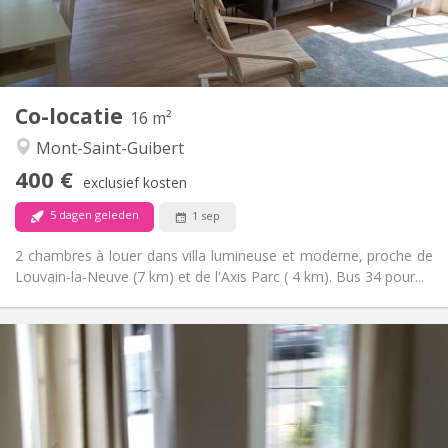
Gemeenschappelijk
Badkamer:
Gemeenschappelijk
Keuken:
2
16 m
Oppervlakte:
1
Private kamers:
Co-locatie
Andere
16 m²
Rustig
Sfeer:
Mont-Saint-Guibert
Nee
Toegang voor PBM:
400 €
Rookvrij
Roker:
exclusief kosten
Nee
Huisdieren:
5 dagen geleden
1 sep
2 chambres à louer dans villa lumineuse et moderne, proche de
Louvain-la-Neuve (7 km) et de l'Axis Parc ( 4 km). Bus 34 pour...
Praktische Informatie
1070 € (535 €/pers.)
Huur:
230 € (115 €/pers.)
Kosten:
12 maanden
Duur:
Met voorwaarden
Domiciliëring: