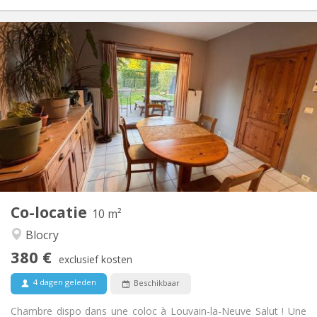
Praktische Informatie
380 €
Huur:
120 €
Kosten:
12 maanden
Duur:
Toegelaten
Domiciliëring:
Inrichting
Gemeenschappelijk
Badkamer:
Gemeenschappelijk
Keuken:
2
10 m
Oppervlakte:
1
Private kamers:
Co-locatie
Andere
10 m²
Ernstig, rustig, hartelijk
Sfeer:
Blocry
Nee
Toegang voor PBM:
380 €
Roken ok
Roker:
exclusief kosten
Toegestaan
Huisdieren:
4 dagen geleden
Beschikbaar
Chambre dispo dans une coloc à Louvain-la-Neuve Salut ! Une