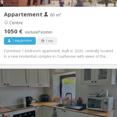
5
Private kamers:
Appartement
Andere
60 m²
Rustig
Sfeer:
Centre
Nee
Toegang voor PBM:
1050 €
Rookvrij
Roker:
exclusief kosten
Nee
Huisdieren:
1 dag geleden
1 sep
Furnished 1-bedroom apartment, built in 2020, centrally located
in a new residential complex in Courbevoie with views of the...
Praktische Informatie
700 € (350 €/pers.)
Huur:
110 € (55 €/pers.)
Kosten:
12 maanden
Duur:
Nee
Domiciliëring:
Inrichting
Privaat
Badkamer: