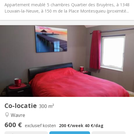
Appartement meublé 5 chambres Quartier des Bruyères, à 1348
Louvain-la-Neuve, à 150 m de la Place Montesquieu (proximité...
Praktische Informatie
600 €
Huur:
0 €
Kosten:
12 maanden, 11 maanden, 10 maanden, 5-6
Duur:
maanden, 3-4 maanden, zomervakantie, per maand,
wekelijks, dagelijks
Nee
Domiciliëring:
Inrichting
Privaat
Badkamer:
Gemeenschappelijk
Keuken:
2
300 m
Oppervlakte:
Co-locatie
300 m²
2
Private kamers:
Wavre
Andere
600 €
Ernstig, hartelijk, rustig, gemeenschappelijk
Sfeer:
exclusief kosten
200 €
/week
40 €
/dag
Nee
Toegang voor PBM: