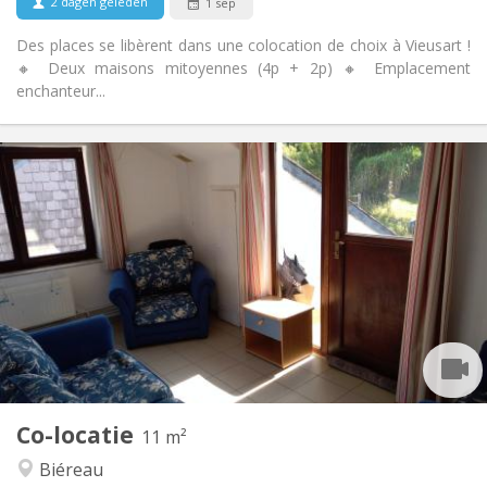
2 dagen geleden
1 sep
Des places se libèrent dans une colocation de choix à Vieusart !
🔸 Deux maisons mitoyennes (4p + 2p) 🔸 Emplacement
enchanteur...
Praktische Informatie
430 €
Huur:
100 €
Kosten:
12 maanden
Duur:
Toegelaten
Domiciliëring:
Inrichting
Gemeenschappelijk
Badkamer:
Gemeenschappelijk
Keuken:
2
11 m
Oppervlakte:
1
Private kamers:
Co-locatie
Andere
11 m²
Rustig, gemeenschappelijk
Sfeer:
Biéreau
Nee
Toegang voor PBM: