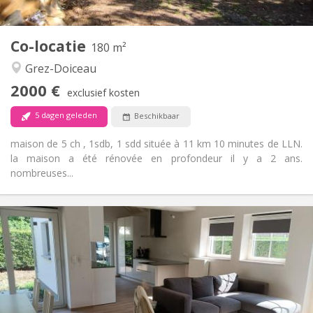
2
180 m
Oppervlakte:
5
Private kamers:
Co-locatie
Andere
180 m²
Hartelijk
Sfeer:
Grez-Doiceau
Ja
Toegang voor PBM:
2000 €
Roken ok
Roker:
exclusief kosten
Toegestaan
Huisdieren:
5 dagen geleden
Beschikbaar
maison de 5 ch , 1sdb, 1 sdd située à 11 km 10 minutes de LLN.
la maison a été rénovée en profondeur il y a 2 ans.
nombreuses...
Praktische Informatie
400 €
Huur:
80 €
Kosten:
12 maanden, 10 maanden
Duur:
Nee
Domiciliëring:
Inrichting