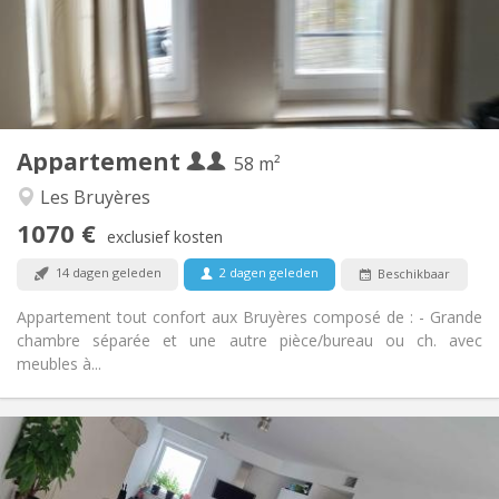
Inrichting
Privaat
Badkamer:
Privé (aparte kamer)
Keuken:
2
58 m
Oppervlakte:
2
Private kamers:
Appartement
Andere
58 m²
Rustig, ernstig, hartelijk
Sfeer:
Les Bruyères
Ja
Toegang voor PBM:
1070 €
Rookvrij
Roker:
exclusief kosten
Nee
Huisdieren:
14 dagen geleden
2 dagen geleden
Beschikbaar
Appartement tout confort aux Bruyères composé de : - Grande
chambre séparée et une autre pièce/bureau ou ch. avec
meubles à...
Praktische Informatie
650 €
Huur:
150 €
Kosten: