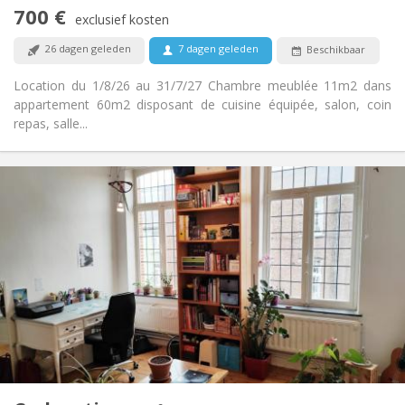
Nee
Toegang voor PBM:
700 €
Rookvrij
Roker:
exclusief kosten
Nee
Huisdieren:
26 dagen geleden
7 dagen geleden
Beschikbaar
Location du 1/8/26 au 31/7/27 Chambre meublée 11m2 dans
appartement 60m2 disposant de cuisine équipée, salon, coin
repas, salle...
Praktische Informatie
450 €
Huur:
50 €
Kosten:
12 maanden
Duur:
Nee
Domiciliëring:
Inrichting
Gemeenschappelijk
Badkamer:
Gemeenschappelijk
Keuken:
2
100 m
Oppervlakte:
5
Private kamers: