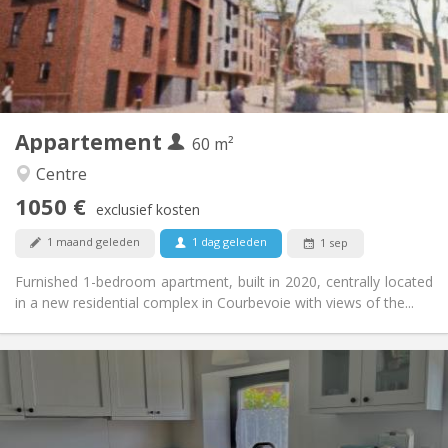
Inrichting
Privaat
Badkamer:
Privé (aparte kamer)
Keuken:
2
60 m
Oppervlakte:
5
Private kamers:
Appartement
Andere
60 m²
Rustig
Sfeer:
Centre
Nee
Toegang voor PBM:
1050 €
Rookvrij
Roker:
exclusief kosten
Nee
Huisdieren:
1 maand geleden
1 dag geleden
1 sep
Furnished 1-bedroom apartment, built in 2020, centrally located
in a new residential complex in Courbevoie with views of the...
Praktische Informatie
700 € (350 €/pers.)
Huur:
110 € (55 €/pers.)
Kosten:
12 maanden
Duur: