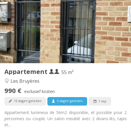
Praktische Informatie
990 € (495 €/pers.)
Huur:
260 € (130 €/pers.)
Kosten:
12 maanden, 5-6 maanden
Duur:
Nee
Domiciliëring:
Inrichting
Privaat
Badkamer:
Privé (aparte kamer)
Keuken:
2
55 m
Oppervlakte:
4
Private kamers:
Appartement
Andere
55 m²
Ernstig, hartelijk, rustig
Sfeer:
Les Bruyères
Ja
Toegang voor PBM:
990 €
Rookvrij
Roker:
exclusief kosten
Nee
Huisdieren:
16 dagen geleden
5 dagen geleden
1 sep
Appartement lumineux de 56m2 disponible, et possible pour 2
personnes ou couple. Un salon meublé avec 2 divans-lits, tapis
et...