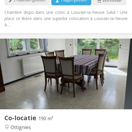
2 maanden geleden
7 dagen geleden
Beschikbaar
Chambre dispo dans une coloc à Louvain-la-Neuve Salut ! Une
place se libère dans une superbe colocation à Louvain-la-Neuve
à...
Praktische Informatie
435 €
Huur:
160 €
Kosten:
12 maanden, 11 maanden
Duur:
Toegelaten
Domiciliëring:
Inrichting
Gemeenschappelijk
Badkamer:
Gemeenschappelijk
Keuken:
2
190 m
Oppervlakte:
1
Private kamers:
Co-locatie
Andere
190 m²
Rustig, gemeenschappelijk
Sfeer:
Ottignies
Nee
Toegang voor PBM: