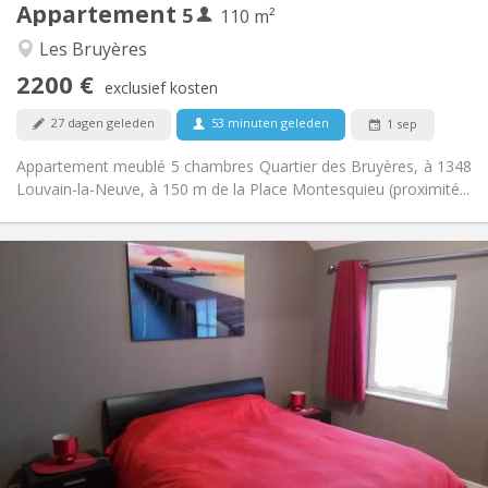
Appartement
5
Andere
110 m²
Ernstig, rustig
Sfeer:
Les Bruyères
Nee
Toegang voor PBM:
2200 €
Rookvrij
Roker:
exclusief kosten
Nee
Huisdieren:
27 dagen geleden
53 minuten geleden
1 sep
Appartement meublé 5 chambres Quartier des Bruyères, à 1348
Louvain-la-Neuve, à 150 m de la Place Montesquieu (proximité...
Praktische Informatie
600 €
Huur:
0 €
Kosten:
12 maanden, 11 maanden, 10 maanden, 5-6
Duur:
maanden, 3-4 maanden, zomervakantie, per maand,
wekelijks, dagelijks
Nee
Domiciliëring:
Inrichting
Privaat
Badkamer: