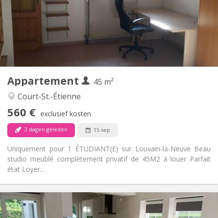
Nee
Domiciliëring:
Inrichting
Privaat
Badkamer:
Privé (aparte kamer)
Keuken:
2
45 m
Oppervlakte:
3
Private kamers:
Appartement
Andere
45 m²
Ernstig
Sfeer:
Court-St.-Étienne
Nee
Toegang voor PBM:
560 €
Rookvrij
Roker:
exclusief kosten
Nee
Huisdieren:
3 dagen geleden
15 sep
Uniquement pour 1 ÉTUDIANT(E) sur Louvain-la-Neuve Beau
studio meublé complètement privatif de 45M2 à louer Parfait
état Loyer...
Praktische Informatie
400 €
Huur: