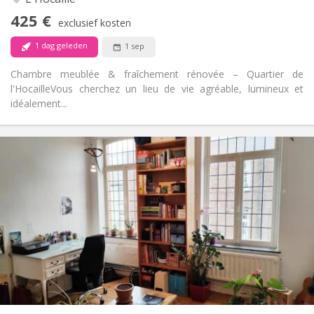
Nee
Toegang voor PBM:
425 €
Rookvrij
Roker:
exclusief kosten
Nee
Huisdieren:
1 dag geleden
1 sep
Chambre meublée & fraîchement rénovée – Quartier de
l'Hocaille ​Vous cherchez un lieu de vie agréable, lumineux et
idéalement...
Praktische Informatie
450 €
Huur:
50 €
Kosten:
12 maanden
Duur:
Nee
Domiciliëring:
Inrichting
Gemeenschappelijk
Badkamer:
Gemeenschappelijk
Keuken:
2
100 m
Oppervlakte:
5
Private kamers: