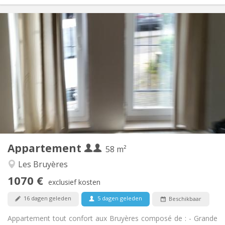
Praktische Informatie
1070 € (535 €/pers.)
Huur:
230 € (115 €/pers.)
Kosten:
12 maanden
Duur:
Met voorwaarden
Domiciliëring:
Inrichting
Privaat
Badkamer:
Privé (aparte kamer)
Keuken:
2
58 m
Oppervlakte:
2
Private kamers:
Appartement
Andere
58 m²
Rustig, ernstig, hartelijk
Sfeer:
Les Bruyères
Ja
Toegang voor PBM:
1070 €
Rookvrij
Roker:
exclusief kosten
Nee
Huisdieren:
16 dagen geleden
5 dagen geleden
Beschikbaar
Appartement tout confort aux Bruyères composé de : - Grande