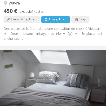
Hartelijk
Sfeer:
Wavre
Nee
Toegang voor PBM:
450 €
Rookvrij
Roker:
exclusief kosten
Nee
Huisdieren:
2 maanden geleden
1 dag geleden
1 sep
Des places se libèrent dans une colocation de choix à Vieusart !
🔸 Deux maisons mitoyennes (4p + 2p) 🔸 Emplacement
enchanteur...
Praktische Informatie
465 €
Huur:
75 €
Kosten:
12 maanden
Duur:
Met voorwaarden
Domiciliëring:
Inrichting
Privaat
Badkamer:
Gemeenschappelijk
Keuken:
2
230 m
Oppervlakte:
7
Private kamers: