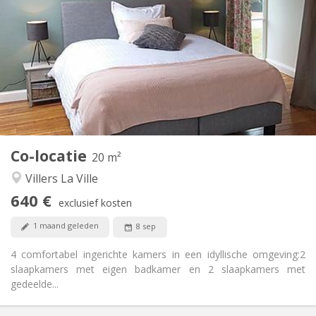
640 €
Huur:
125 €
Kosten:
12 maanden, 11 maanden, 10 maanden, 5-6
Duur:
maanden, 3-4 maanden, per maand
Nee
Domiciliëring:
Inrichting
Privaat
Badkamer:
Gemeenschappelijk
Keuken:
2
20 m
Oppervlakte:
1
Private kamers:
Co-locatie
20 m²
Andere
Villers La Ville
Ernstig, hartelijk, rustig, gemeenschappelijk
Sfeer:
640 €
Nee
Toegang voor PBM:
exclusief kosten
Rookvrij
Roker:
1 maand geleden
8 sep
Nee
Huisdieren:
4 comfortabel ingerichte kamers in een idyllische omgeving:2
slaapkamers met eigen badkamer en 2 slaapkamers met
gedeelde...