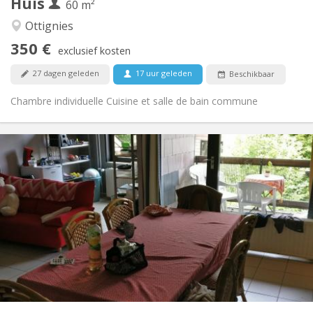
Huis
Andere
60 m²
Hartelijk, ernstig, gemeenschappelijk, rustig
Sfeer:
Ottignies
Nee
Toegang voor PBM:
350 €
Rookvrij
Roker:
exclusief kosten
Nee
Huisdieren:
27 dagen geleden
17 uur geleden
Beschikbaar
Chambre individuelle Cuisine et salle de bain commune
Praktische Informatie
2200 € (440 €/pers.)
Huur:
375 € (75 €/pers.)
Kosten:
12 maanden
Duur:
Nee
Domiciliëring:
Inrichting
Gemeenschappelijk
Badkamer:
Gemeenschappelijk
Keuken:
2
110 m
Oppervlakte:
5
Private kamers: