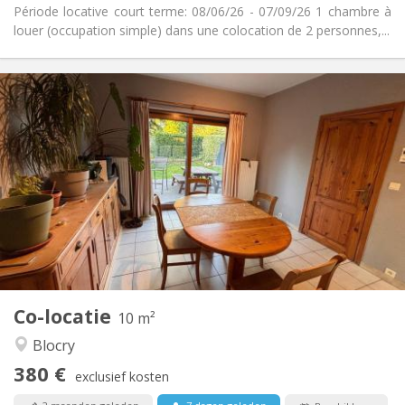
Période locative court terme: 08/06/26 - 07/09/26 1 chambre à
louer (occupation simple) dans une colocation de 2 personnes,...
Praktische Informatie
380 €
Huur:
120 €
Kosten:
12 maanden
Duur:
Toegelaten
Domiciliëring:
Inrichting
Gemeenschappelijk
Badkamer:
Gemeenschappelijk
Keuken:
2
10 m
Oppervlakte:
1
Private kamers:
Co-locatie
Andere
10 m²
Rustig, ernstig, hartelijk
Sfeer:
Blocry
Nee
Toegang voor PBM:
380 €
Roken ok
Roker:
exclusief kosten
Toegestaan
Huisdieren: