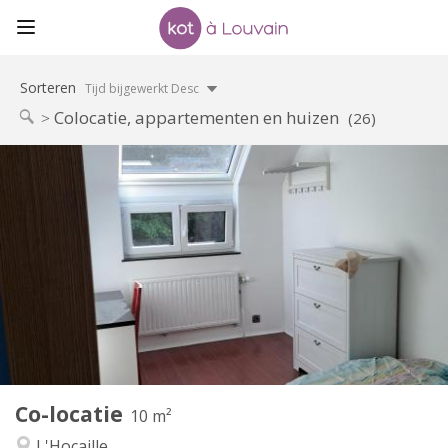
Sorteren
Tijd bijgewerkt Desc
Colocatie, appartementen en huizen
(26)
Praktische Informatie
425 €
Huur:
150 €
Kosten:
12 maanden, 11 maanden, 10 maanden
Duur:
Nee
Domiciliëring:
Inrichting
Gemeenschappelijk
Badkamer:
Gemeenschappelijk
Keuken:
2
10 m
Oppervlakte:
1
Private kamers:
Co-locatie
Andere
10 m²
Rustig, ernstig, hartelijk
Sfeer:
L'Hocaille