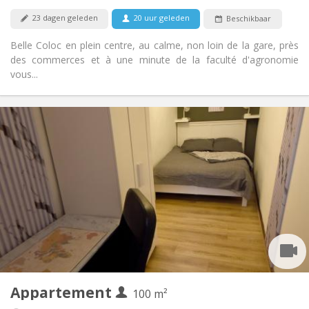
Rookvrij
Roker:
23 dagen geleden
20 uur geleden
Beschikbaar
Nee
Huisdieren:
Belle Coloc en plein centre, au calme, non loin de la gare, près
des commerces et à une minute de la faculté d'agronomie
vous...
Praktische Informatie
450 €
Huur:
150 €
Kosten:
12 maanden, 11 maanden, 10 maanden, 5-6
Duur:
maanden
Met voorwaarden
Domiciliëring:
Inrichting
Gemeenschappelijk
Badkamer:
Gemeenschappelijk
Keuken:
2
100 m
Oppervlakte:
1
Private kamers:
Appartement
100 m²
Andere