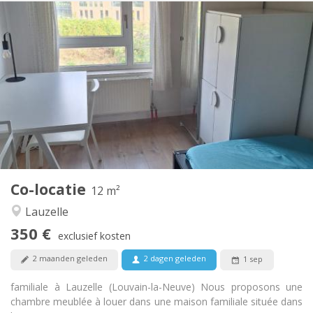
Praktische Informatie
350 €
Huur:
100 €
Kosten:
10 maanden, 5-6 maanden, 3-4 maanden
Duur:
Nee
Domiciliëring:
Inrichting
Gemeenschappelijk
Badkamer:
Gemeenschappelijk
Keuken:
2
12 m
Oppervlakte:
1
Private kamers:
Co-locatie
Andere
12 m²
Rustig, ernstig
Sfeer:
Lauzelle
Nee
Toegang voor PBM:
350 €
Rookvrij
Roker:
exclusief kosten
Nee
Huisdieren:
2 maanden geleden
2 dagen geleden
1 sep
familiale à Lauzelle (Louvain-la-Neuve) Nous proposons une
chambre meublée à louer dans une maison familiale située dans