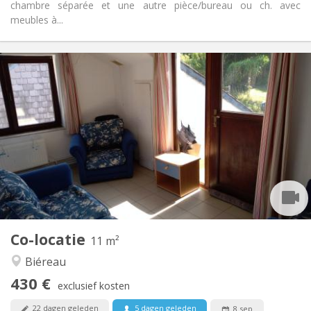
chambre séparée et une autre pièce/bureau ou ch. avec
meubles à...
Praktische Informatie
430 €
Huur:
100 €
Kosten:
12 maanden
Duur:
Toegelaten
Domiciliëring:
Inrichting
Gemeenschappelijk
Badkamer:
Gemeenschappelijk
Keuken:
2
11 m
Oppervlakte:
1
Private kamers:
Co-locatie
Andere
11 m²
Rustig, gemeenschappelijk
Sfeer:
Biéreau
Nee
Toegang voor PBM:
430 €
Rookvrij
Roker:
exclusief kosten
Nee
Huisdieren:
22 dagen geleden
5 dagen geleden
8 sep