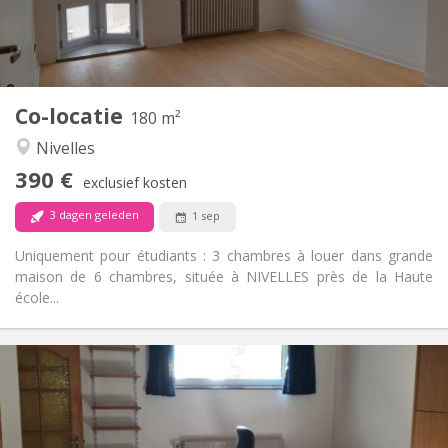
Gemeenschappelijk
Badkamer:
Gemeenschappelijk
Keuken:
2
180 m
Oppervlakte:
1
Private kamers:
Co-locatie
Andere
180 m²
Rustig
Sfeer:
Nivelles
Nee
Toegang voor PBM:
390 €
Rookvrij
Roker:
exclusief kosten
Nee
Huisdieren:
3 dagen geleden
1 sep
Uniquement pour étudiants : 3 chambres à louer dans grande
maison de 6 chambres, située à NIVELLES près de la Haute
école...
Praktische Informatie
560 €
Huur:
100 €
Kosten:
12 maanden
Duur: