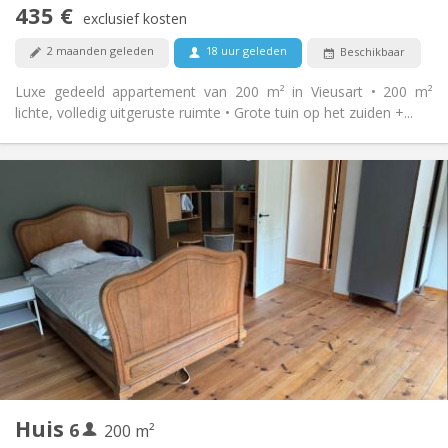
435 €
Rookvrij
Roker:
exclusief kosten
Nee
Huisdieren:
2 maanden geleden
18 uur geleden
Beschikbaar
Luxe gedeeld appartement van 200 m² in Vieusart • 200 m²
lichte, volledig uitgeruste ruimte • Grote tuin op het zuiden +...
Praktische Informatie
450 € (75 €/pers.)
Huur:
75 € (13 €/pers.)
Kosten:
12 maanden
Duur:
Toegelaten
Domiciliëring:
Inrichting
Gemeenschappelijk
Badkamer:
Gemeenschappelijk
Keuken:
2
200 m
Oppervlakte:
1
Private kamers:
Huis
6
Andere
200 m²