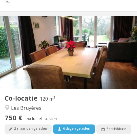
le...
Praktische Informatie
750 €
Huur:
50 €
Kosten:
3-4 maanden, zomervakantie
Duur:
Nee
Domiciliëring:
Inrichting
Privaat
Badkamer:
Gemeenschappelijk
Keuken:
2
120 m
Oppervlakte:
2
Private kamers:
Co-locatie
Andere
120 m²
Ernstig, rustig, hartelijk
Sfeer:
Les Bruyères
Nee
Toegang voor PBM:
750 €
Rookvrij
Roker:
exclusief kosten
Nee
Huisdieren:
2 maanden geleden
6 dagen geleden
Beschikbaar