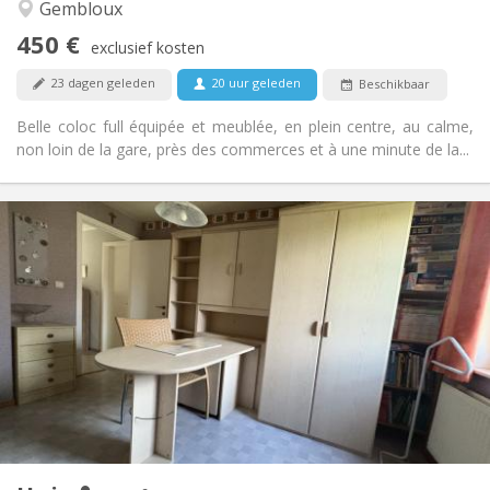
Gembloux
Rustig, hartelijk, ernstig, gemeenschappelijk
Sfeer:
450 €
Nee
Toegang voor PBM:
exclusief kosten
Rookvrij
Roker:
23 dagen geleden
20 uur geleden
Beschikbaar
Nee
Huisdieren:
Belle coloc full équipée et meublée, en plein centre, au calme,
non loin de la gare, près des commerces et à une minute de la...
Praktische Informatie
350 €
Huur:
50 €
Kosten:
12 maanden, 10 maanden
Duur:
Nee
Domiciliëring:
Inrichting
Gemeenschappelijk
Badkamer:
Gemeenschappelijk
Keuken:
2
60 m
Oppervlakte:
1
Private kamers: