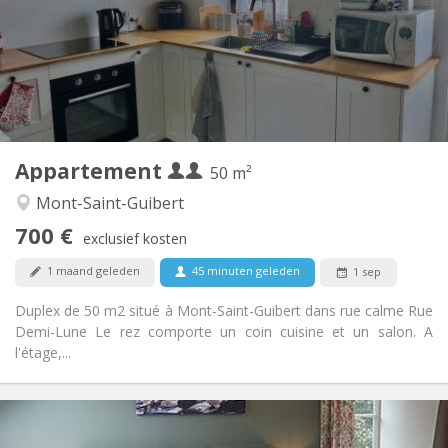
Nee
Domiciliëring:
Inrichting
Privaat
Badkamer:
Privé (aparte kamer)
Keuken:
2
50 m
Oppervlakte:
2
Private kamers:
Appartement
Andere
50 m²
Rustig
Sfeer:
Mont-Saint-Guibert
Nee
Toegang voor PBM:
700 €
Rookvrij
Roker:
exclusief kosten
Nee
Huisdieren:
1 maand geleden
45 minuten geleden
1 sep
Duplex de 50 m2 situé à Mont-Saint-Guibert dans rue calme Rue
Demi-Lune Le rez comporte un coin cuisine et un salon. A
l'étage,...
Praktische Informatie