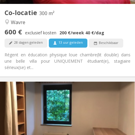
Gemeenschappelijk
Keuken:
2
300 m
Oppervlakte:
Co-locatie
300 m²
2
Private kamers:
Wavre
Andere
600 €
Hartelijk, ernstig, rustig, gemeenschappelijk
Sfeer:
exclusief kosten
200 €
/week
40 €
/dag
Nee
Toegang voor PBM:
28 dagen geleden
13 uur geleden
Beschikbaar
Rookvrij
Roker:
Nee
Huisdieren:
Régent en éducation physique loue chambre(lit double) dans
une belle villa pour UNIQUEMENT étudiant(e), stagiaire
sérieux(se) et...
Praktische Informatie
700 €
Huur:
100 €
Kosten:
12 maanden
Duur:
Nee
Domiciliëring:
Inrichting
Gemeenschappelijk
Badkamer: