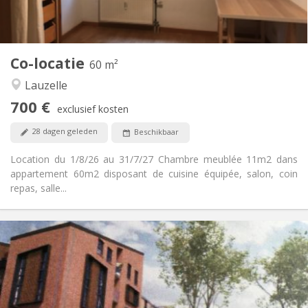
Gemeenschappelijk
Keuken:
2
60 m
Oppervlakte:
1
Private kamers:
Co-locatie
Andere
60 m²
Hartelijk, rustig, ernstig
Sfeer:
Lauzelle
Nee
Toegang voor PBM:
700 €
Rookvrij
Roker:
exclusief kosten
Nee
Huisdieren:
28 dagen geleden
Beschikbaar
Location du 1/8/26 au 31/7/27 Chambre meublée 11m2 dans
appartement 60m2 disposant de cuisine équipée, salon, coin
repas, salle...
Praktische Informatie
1050 €
Huur:
120 €
Kosten:
12 maanden, 3-4 maanden, per maand
Duur:
Toegelaten
Domiciliëring: