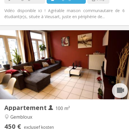
Vidéo disponible ici ! Agréable maison communautaire de 6
étudiant(e)s, située à Vieusart, juste en périphérie de...
Praktische Informatie
450 €
Huur:
150 €
Kosten:
12 maanden, 11 maanden, 10 maanden, 5-6
Duur:
maanden
Met voorwaarden
Domiciliëring:
Inrichting
Gemeenschappelijk
Badkamer:
Gemeenschappelijk
Keuken:
2
100 m
Oppervlakte:
1
Private kamers:
Appartement
100 m²
Andere
Gembloux
Gemeenschappelijk, ernstig, hartelijk, rustig
Sfeer:
450 €
Nee
Toegang voor PBM:
exclusief kosten