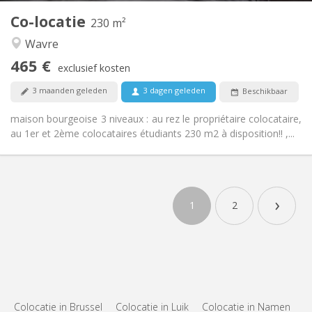
Co-locatie
Andere
230 m²
Rustig, gemeenschappelijk, ernstig, hartelijk
Sfeer:
Wavre
Nee
Toegang voor PBM:
465 €
Rookvrij
Roker:
exclusief kosten
Nee
Huisdieren:
3 maanden geleden
3 dagen geleden
Beschikbaar
maison bourgeoise 3 niveaux : au rez le propriétaire colocataire,
au 1er et 2ème colocataires étudiants 230 m2 à disposition!! ,...
›
1
2
Colocatie in Brussel
Colocatie in Luik
Colocatie in Namen