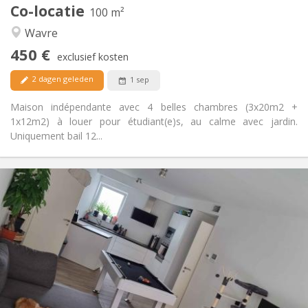
Co-locatie
Andere
100 m²
Rustig
Sfeer:
Wavre
Nee
Toegang voor PBM:
450 €
Rookvrij
Roker:
exclusief kosten
Nee
Huisdieren:
2 dagen geleden
1 sep
Maison indépendante avec 4 belles chambres (3x20m2 +
1x12m2) à louer pour étudiant(e)s, au calme avec jardin.
Uniquement bail 12...
Praktische Informatie
650 €
Huur:
150 €
Kosten:
12 maanden, 11 maanden, 10 maanden
Duur:
Toegelaten
Domiciliëring:
Inrichting
Gemeenschappelijk
Badkamer:
Gemeenschappelijk
Keuken: