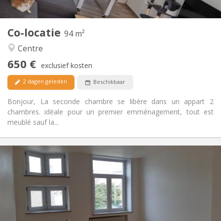
2
94 m
Oppervlakte:
1
Private kamers:
Co-locatie
Andere
94 m²
Rustig, hartelijk
Sfeer:
Centre
Ja
Toegang voor PBM:
650 €
Rookvrij
Roker:
exclusief kosten
Toegestaan
Huisdieren:
2 dagen geleden
Beschikbaar
Bonjour, La seconde chambre se libère dans un appart 2
chambres. idéale pour un premier emménagement, tout est
meublé sauf la...
Praktische Informatie
390 €
Huur:
75 €
Kosten:
12 maanden
Duur:
Met voorwaarden
Domiciliëring:
Inrichting