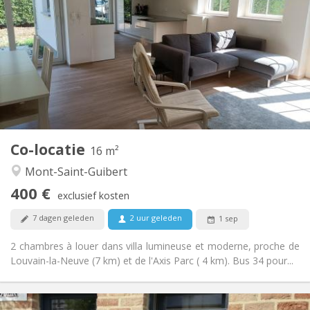
80 €
Kosten:
12 maanden, 10 maanden
Duur:
Nee
Domiciliëring:
Inrichting
Gemeenschappelijk
Badkamer:
Gemeenschappelijk
Keuken:
2
16 m
Oppervlakte:
1
Private kamers:
Co-locatie
Andere
16 m²
Rustig
Sfeer:
Mont-Saint-Guibert
Nee
Toegang voor PBM:
400 €
Rookvrij
Roker:
exclusief kosten
Nee
Huisdieren:
7 dagen geleden
2 uur geleden
1 sep
2 chambres à louer dans villa lumineuse et moderne, proche de
Louvain-la-Neuve (7 km) et de l'Axis Parc ( 4 km). Bus 34 pour...