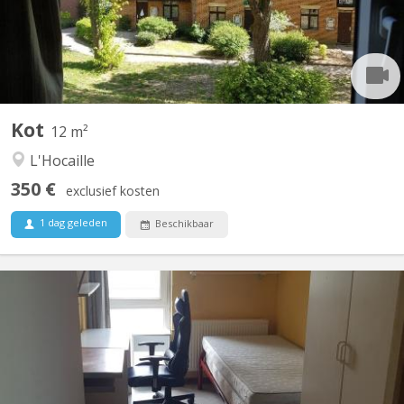
Kot
12 m²
L'Hocaille
350 €
exclusief kosten
1 dag geleden
Beschikbaar
KV 420
1 kot disponible à louer dans communautaire de 7, quartier
Biereau, proche Ferme du Biereau (théatre), Loungeatude,
Tennis club, calme et studieux . Châssis PVC double oscillo-
battant, sol linoleum. Visuel lointain. Présence d'un frigo privatif
dans la chambre. A louer disponible du 20...