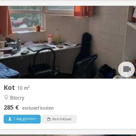
KV 1025
Sports 11/104: kot situé au Blocry, rue des Sports dans un
appartement communautaire de 10, avec 3 salles de douches et
3 WC. chambre de 10 m², lumineuse proximité immédiate avec le
centre sportif, de l IAD, et proche du centre de LLN A louer du 20
juin au 10 septembre 2026 à 290 euros...
Kot
10 m²
Blocry
285 €
exclusief kosten
1 dag geleden
Beschikbaar