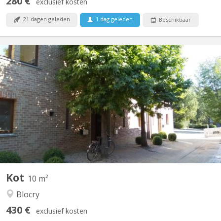
280 €
exclusief kosten
21 dagen geleden
1 dag geleden
Beschikbaar
KV 709
Plusieurs chambres seront disponibles dans différentes maisons
partagées par 4 ou 6 étudiants à partir du 12/09/2026. Les
maisons pour 4 étudiants comprennent une cuisine équipée
commune, un accès à une terrasse et un jardin privatif. Au
premier étage, il y a deux chambres et une salle de bain,...
Kot
10 m²
Blocry
430 €
exclusief kosten