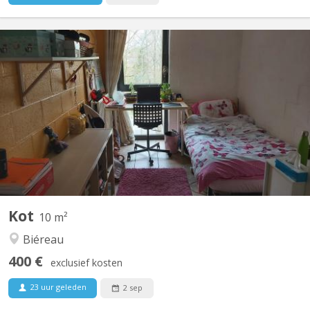
KV 126
Bonjour. ATTENTION LE KOT N’est plus disponible pour l’ANNÉE
26-27. LE KOT EST LOUÉ! Le loyer est de 500 euros tout compris
(location de mobiliers, taxes, charges) . Il est équipé de meubles
(bureau réglable en hauteur, chaise de bureau, penderie,
commode, un lavabo (eau chaude, eau froide),...
Kot
10 m²
Biéreau
400 €
exclusief kosten
23 uur geleden
2 sep