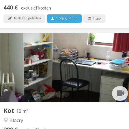
440 €
exclusief kosten
16 dagen geleden
1 dag geleden
1 sep
KV 1037
Kot situé rue des Sports 7 / 102: Très bien situé, dans une rue
calme, a deux pas du centre sportif du Blocry, et proche du
centre, IAD, Hocaille Appartement communautaire de 10 avec 3
salles de douches et 3 WC Disponible du 16 juillet au 10
septembre 2026
Kot
10 m²
Blocry