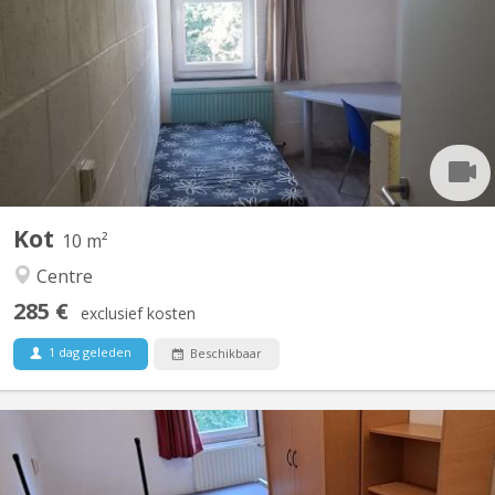
Kot situé au 32 - 219 Place des Wallons donnant sur le parking
arrière au calme (cour des Borains), côté avenue de l'Espinette
Appartement communautaire de 10 avec 4 salles de douches et
2 WC disponible dès le 1 aout 2026 et ce jusqu'au 10 septembre
Kot
10 m²
Centre
285 €
exclusief kosten
1 dag geleden
Beschikbaar
KV 1953
Chambre au calme à louer, dans maison communautaire de 9,