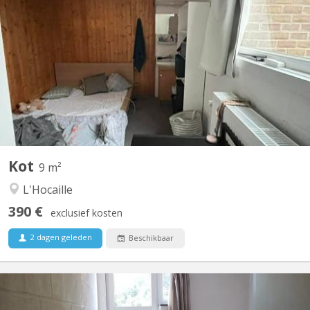
Kot à louer dans un communautaire de 8 situé dans l'hocaille à 7
min à pied de la grande place. disponible dès le 1er juillet 2026 et
ce jusqu'au 11 septembre 2026.
Kot
9 m²
L'Hocaille
390 €
exclusief kosten
2 dagen geleden
Beschikbaar
KV 1405