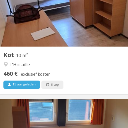
dans le quartier de l'Hocaille En commun: living/cuisine
communautaire, 2 douches, 2 WCs Quartier calme et agréable.
Très bien situé: près des auditoires Coubertin, du centre sportif et
de la piscine, et de petits commerces.
Kot
10 m²
L'Hocaille
460 €
exclusief kosten
15 uur geleden
6 sep
KV 850
Kot/chambre situé au passage des Dinandiers 22 - 309, dans le
quartier des Bruyères Dans un communautaire de 10 chambres