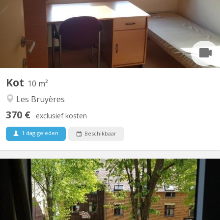
avec 3 douches et 3 WC. Central, dans le quartier des Bruyères,
proche de la Grand place de l'Université (à 4 minutes à pied), et
des commerces et facultés multiples. A 1...
Kot
10 m²
Les Bruyères
370 €
exclusief kosten
1 dag geleden
Beschikbaar
KV 424
kot à louer dans communautaire de 8, proche de la Grand place,
Le Piano, Centre sportif Blocry, facultés, lumineux disponible dès
le 1 juillet 2026 et ce jusqu'au 10 septembre 2026