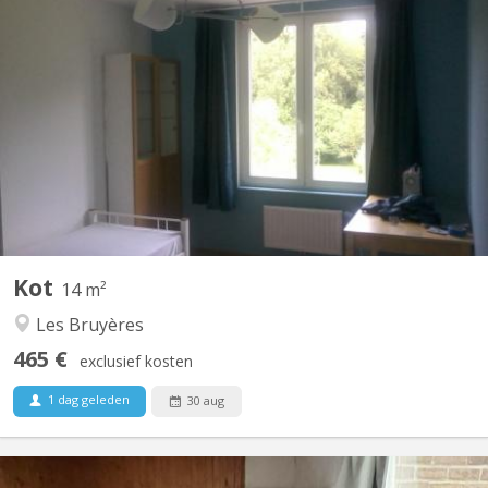
KV 516
⚠ deux chambres sur trois disponibles en 2026-2027; une reprise
par un koteur de l'année précédente. Rue du RUCHAUX, n°11 ;
1490 Court-Saint-Étienne Kots situés dans une maison familiale
(partie étudiante indépendante de la maison familiale) Ⓐ
Chambres normales 2 × 1 chambre simple pour...
Kot
14 m²
Les Bruyères
465 €
exclusief kosten
1 dag geleden
30 aug
KV 2207