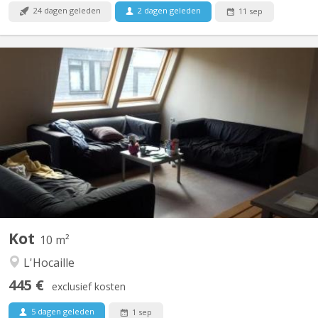
24 dagen geleden
2 dagen geleden
11 sep
KV 1989
Chambre 302 dans un communautaire de 10 , 2 WC, 2 douches.
Le loyer mobilier est de 250€ pour l’année payable soit en au
début de l’année soit mensuellement. La taxe de séjour de 245€
(sauf changement de la part de la commune) est à régler à
l'entrée.
Kot
10 m²
L'Hocaille
445 €
exclusief kosten
5 dagen geleden
1 sep