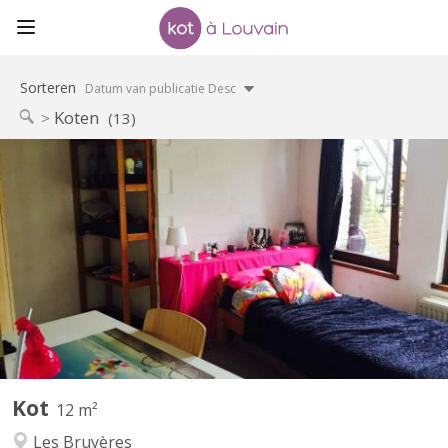
Sorteren
Datum van publicatie Desc
Koten
(13)
KV 315
Kot/petite Chambre avec entrée et douche indépendantes pour
étudiant. e. s dans commu de 3 personnes dans une zone boisée
autour du lac de Louvain-la-Neuve et petit espace jardin
accessible en façade . Petite Cuisine ocommunautaire. Internet
offert à négocier avec propriétaire Possibilité parking...
Kot
12 m²
Les Bruyères