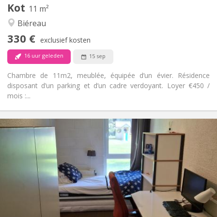
Kot
Andere
11 m²
Gemeenschappelijk, ernstig
Sfeer:
Biéreau
Nee
Toegang voor PBM:
330 €
Rookvrij
Roker:
exclusief kosten
Nee
Huisdieren:
16 uur geleden
15 sep
Chambre de 11m2, meublée, équipée d’un évier. Résidence
disposant d’un parking et d’un cadre verdoyant. Loyer €450 /
mois :...
Praktische Informatie
415 €
Huur:
200 €
Kosten:
12 maanden
Duur:
Met voorwaarden
Domiciliëring:
Inrichting
Privaat
Badkamer:
Gemeenschappelijk
Keuken: