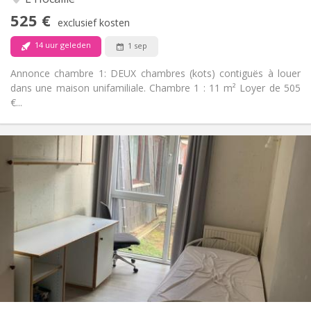
Nee
Toegang voor PBM:
525 €
Rookvrij
Roker:
exclusief kosten
Nee
Huisdieren:
14 uur geleden
1 sep
Annonce chambre 1: DEUX chambres (kots) contiguës à louer
dans une maison unifamiliale. Chambre 1 : 11 m² Loyer de 505
€...
Praktische Informatie
330 €
Huur:
120 €
Kosten:
12 maanden
Duur:
Nee
Domiciliëring:
Inrichting
Gemeenschappelijk
Badkamer:
Gemeenschappelijk
Keuken:
2
11 m
Oppervlakte:
1
Private kamers: