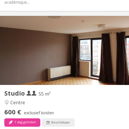
académique...
Praktische Informatie
600 € (300 €/pers.)
Huur:
70 € (35 €/pers.)
Kosten:
12 maanden
Duur:
Toegelaten
Domiciliëring:
Inrichting
Privaat
Badkamer:
Privé (aparte kamer)
Keuken:
2
55 m
Oppervlakte:
3
Private kamers:
Studio
Andere
55 m²
Rustig, ernstig
Sfeer:
Centre
Ja
Toegang voor PBM:
600 €
Rookvrij
Roker:
exclusief kosten
Nee
Huisdieren:
1 dag geleden
Beschikbaar