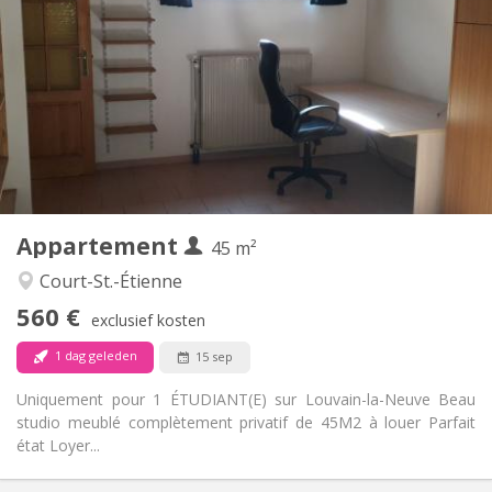
560 €
Huur:
100 €
Kosten:
12 maanden
Duur:
Nee
Domiciliëring:
Inrichting
Privaat
Badkamer:
Privé (aparte kamer)
Keuken:
2
45 m
Oppervlakte:
3
Private kamers:
Appartement
Andere
45 m²
Ernstig
Sfeer:
Court-St.-Étienne
Nee
Toegang voor PBM:
560 €
Rookvrij
Roker:
exclusief kosten
Nee
Huisdieren:
1 dag geleden
15 sep
Uniquement pour 1 ÉTUDIANT(E) sur Louvain-la-Neuve Beau
studio meublé complètement privatif de 45M2 à louer Parfait
état Loyer...