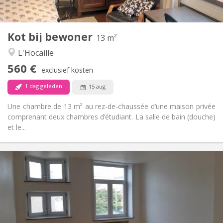
2
13 m
Oppervlakte:
1
Private kamers:
Kot bij bewoner
Andere
13 m²
Rustig
Sfeer:
L'Hocaille
Nee
Toegang voor PBM:
560 €
Rookvrij
Roker:
exclusief kosten
Nee
Huisdieren:
1 dag geleden
15 aug
Une chambre de 13 m² au rez-de-chaussée d’une maison privée
comprenant deux chambres d’étudiant. La salle de bain (douche)
et le...
Praktische Informatie
390 €
Huur:
75 €
Kosten:
12 maanden
Duur:
Met voorwaarden
Domiciliëring: