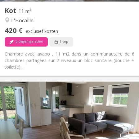
Kot
Andere
11 m²
Gemeenschappelijk
Sfeer:
L'Hocaille
Nee
Toegang voor PBM:
420 €
Rookvrij
Roker:
exclusief kosten
Nee
Huisdieren:
5 dagen geleden
1 sep
Chambre avec lavabo , 11 m2 dans un communautaire de 6
chambres partagées sur 2 niveaux un bloc sanitaire (douche +
toilette)...
Praktische Informatie
400 €
Huur:
80 €
Kosten:
12 maanden, 10 maanden
Duur:
Nee
Domiciliëring:
Inrichting
Gemeenschappelijk
Badkamer: