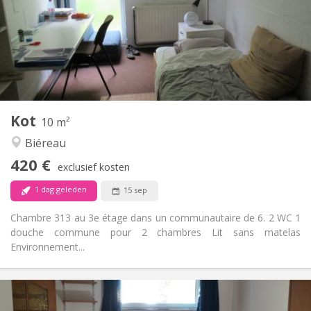
Nee
Domiciliëring:
Inrichting
Gemeenschappelijk
Badkamer:
Gemeenschappelijk
Keuken:
2
10 m
Oppervlakte:
1
Private kamers:
Kot
Andere
10 m²
Rustig
Sfeer:
Biéreau
Nee
Toegang voor PBM:
420 €
Rookvrij
Roker:
exclusief kosten
Nee
Huisdieren:
1 dag geleden
15 sep
Chambre 313 au 3e étage dans un communautaire de 6. 2 WC 1
douche commune pour 2 chambres Lit sans matelas
Environnement...
Praktische Informatie