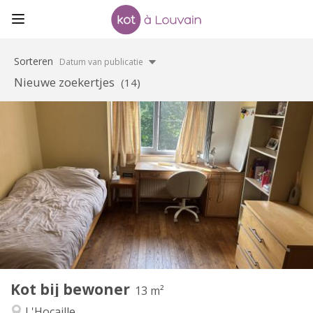
Sorteren
Datum van publicatie
Nieuwe zoekertjes
(14)
Praktische Informatie
525 €
Huur:
95 €
Kosten:
12 maanden
Duur:
Nee
Domiciliëring:
Inrichting
Gemeenschappelijk
Badkamer:
Gemeenschappelijk
Keuken:
2
13 m
Oppervlakte:
3
Private kamers:
Kot bij bewoner
Andere
13 m²
Rustig, hartelijk, ernstig, gemeenschappelijk
Sfeer:
L'Hocaille