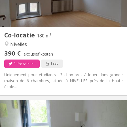
Inrichting
Gemeenschappelijk
Badkamer:
Gemeenschappelijk
Keuken:
2
180 m
Oppervlakte:
1
Private kamers:
Co-locatie
Andere
180 m²
Rustig
Sfeer:
Nivelles
Nee
Toegang voor PBM:
390 €
Rookvrij
Roker:
exclusief kosten
Nee
Huisdieren:
1 dag geleden
1 sep
Uniquement pour étudiants : 3 chambres à louer dans grande
maison de 6 chambres, située à NIVELLES près de la Haute
école...
Praktische Informatie
420 €
Huur:
80 €
Kosten:
12 maanden
Duur: