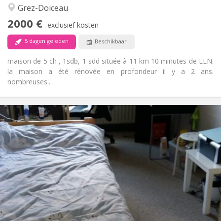
Hartelijk
Sfeer:
Grez-Doiceau
Ja
Toegang voor PBM:
2000 €
Roken ok
Roker:
exclusief kosten
Toegestaan
Huisdieren:
5 dagen geleden
Beschikbaar
maison de 5 ch , 1sdb, 1 sdd située à 11 km 10 minutes de LLN.
la maison a été rénovée en profondeur il y a 2 ans.
nombreuses...
Praktische Informatie
420 €
Huur:
110 €
Kosten:
12 maanden
Duur:
Nee
Domiciliëring:
Inrichting
Gemeenschappelijk
Badkamer:
Gemeenschappelijk
Keuken:
2
11 m
Oppervlakte:
1
Private kamers: