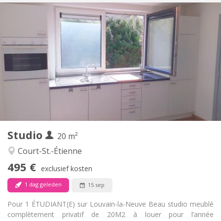
Praktische Informatie
495 €
Huur:
100 €
Kosten:
12 maanden
Duur:
Nee
Domiciliëring:
Inrichting
Privaat
Badkamer:
in de kamer
Keuken:
2
20 m
Oppervlakte:
1
Private kamers:
Studio
Andere
20 m²
Rustig
Sfeer:
Court-St.-Étienne
Nee
Toegang voor PBM:
495 €
Rookvrij
Roker:
exclusief kosten
Nee
Huisdieren:
1 dag geleden
15 sep
Pour 1 ÉTUDIANT(E) sur Louvain-la-Neuve Beau studio meublé
complètement privatif de 20M2 à louer pour l’année