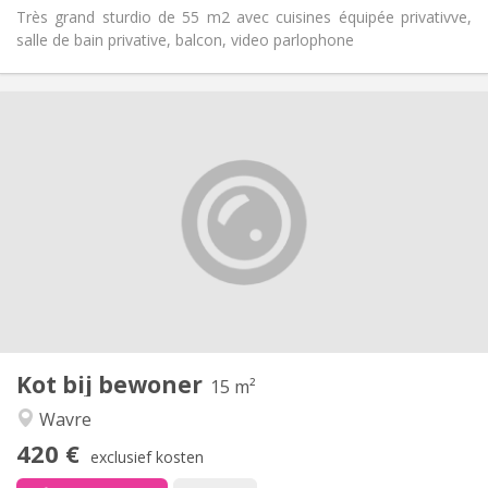
Très grand sturdio de 55 m2 avec cuisines équipée privativve,
salle de bain privative, balcon, video parlophone
Praktische Informatie
420 €
Huur:
125 €
Kosten:
10 maanden
Duur:
Toegelaten
Domiciliëring:
Inrichting
Gemeenschappelijk
Badkamer:
Gemeenschappelijk
Keuken:
2
15 m
Oppervlakte:
1
Private kamers:
Kot bij bewoner
Andere
15 m²
Rustig
Sfeer:
Wavre
Ja
Toegang voor PBM:
420 €
Rookvrij
Roker:
exclusief kosten
Nee
Huisdieren: