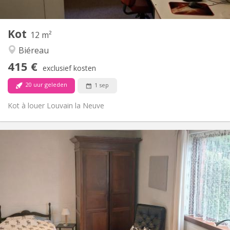
2
12 m
Oppervlakte:
1
Private kamers:
Kot
Andere
12 m²
Gemeenschappelijk
Sfeer:
Biéreau
Nee
Toegang voor PBM:
415 €
Rookvrij
Roker:
exclusief kosten
Nee
Huisdieren:
20 uur geleden
1 sep
Kot à louer Louvain la Neuve
Praktische Informatie
560 €
Huur:
60 €
Kosten:
10 maanden
Duur:
Met voorwaarden
Domiciliëring:
Inrichting
Gemeenschappelijk
Badkamer:
Gemeenschappelijk
Keuken: