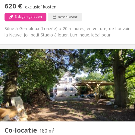
Nee
Toegang voor PBM:
620 €
Rookvrij
Roker:
exclusief kosten
Nee
Huisdieren:
3 dagen geleden
Beschikbaar
Situé à Gembloux (Lonzée) à 20 minutes, en voiture, de Louvain
la Neuve. Joli petit Studio à louer. Lumineux. Idéal pour...
Praktische Informatie
2000 €
Huur:
0 €
Kosten:
12 maanden
Duur:
Toegelaten
Domiciliëring:
Inrichting
Gemeenschappelijk
Badkamer:
Gemeenschappelijk
Keuken:
2
180 m
Oppervlakte:
5
Private kamers:
Co-locatie
Andere
180 m²