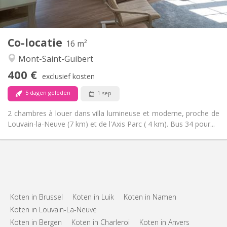
Gemeenschappelijk
Keuken:
2
16 m
Oppervlakte:
1
Private kamers:
Co-locatie
Andere
16 m²
Rustig
Sfeer:
Mont-Saint-Guibert
Nee
Toegang voor PBM:
400 €
Rookvrij
Roker:
exclusief kosten
Nee
Huisdieren:
5 dagen geleden
1 sep
2 chambres à louer dans villa lumineuse et moderne, proche de
Louvain-la-Neuve (7 km) et de l'Axis Parc ( 4 km). Bus 34 pour...
Koten in Brussel
Koten in Luik
Koten in Namen
Koten in Louvain-La-Neuve
Koten in Bergen
Koten in Charleroi
Koten in Anvers