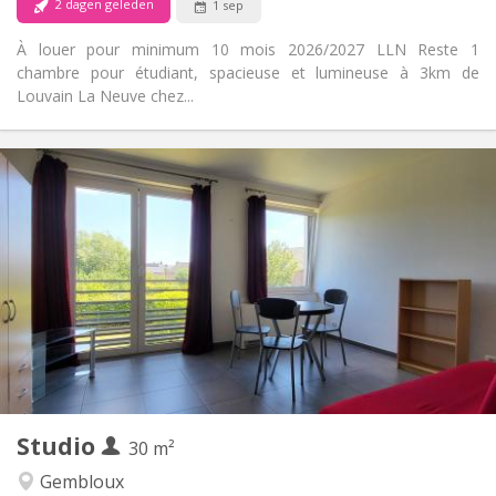
2 dagen geleden
1 sep
À louer pour minimum 10 mois 2026/2027 LLN Reste 1
chambre pour étudiant, spacieuse et lumineuse à 3km de
Louvain La Neuve chez...
Praktische Informatie
620 €
Huur:
150 €
Kosten:
12 maanden
Duur:
Nee
Domiciliëring:
Inrichting
Privaat
Badkamer:
Privé (aparte kamer)
Keuken:
2
30 m
Oppervlakte:
3
Private kamers:
Studio
Andere
30 m²
Rustig
Sfeer:
Gembloux