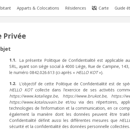
abitant
Apparts & Colocations
Résidences
Carte
Guide é
e Privée
Objet
La présente Politique de Confidentialité est applicable 
SRL, ayant son siège social à 4000 Liège, Rue de Campine, 143, 
le numéro 0842.026.613 (ci-après «
HELLO KOT
»).
L’objectif de cette Politique de Confidentialité est de sp
HELLO KOT
collecte dans l’exercice de ses activités comme
https://www.kotaliege.be
,
https://www.brukot.be
,
https://
https://www.kotalouvain.be
et/ou via des répertoires, appl
technologies de l’information et la communication, en ce compris 
également la manière dont les données peuvent être traitée
Confidentialité définit aussi les différentes mesures que
HELL
sécurité et la confidentialité des données personnelle collectées.