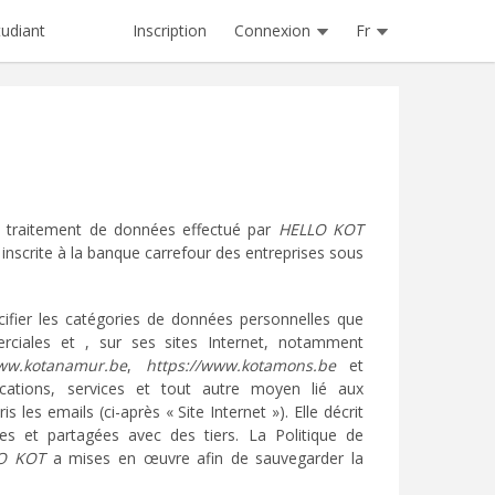
Inscription
Connexion
Fr
tudiant
au traitement de données effectué par
HELLO KOT
inscrite à la banque carrefour des entreprises sous
écifier les catégories de données personnelles que
rciales et , sur ses sites Internet, notamment
www.kotanamur.be
,
https://www.kotamons.be
et
ications, services et tout autre moyen lié aux
les emails (ci-après « Site Internet »). Elle décrit
s et partagées avec des tiers. La Politique de
O KOT
a mises en œuvre afin de sauvegarder la