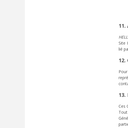
11.
HEL
Site
lié 
12.
Pour 
repr
cont
13. 
Ces C
Tout 
Géné
parti