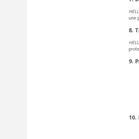
HEL
une p
8. 
HEL
prot
9. 
10.