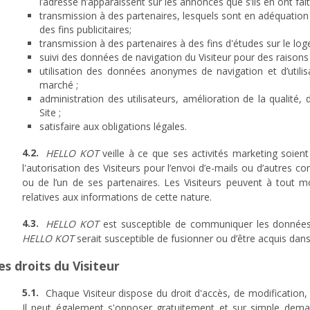
l’adresse n’apparaissent sur les annonces que s’ils en ont fait 
transmission à des partenaires, lesquels sont en adéquation 
des fins publicitaires;
transmission à des partenaires à des fins d'études sur le lo
suivi des données de navigation du Visiteur pour des raisons 
utilisation des données anonymes de navigation et d’utilisa
marché ;
administration des utilisateurs, amélioration de la qualité,
Site ;
satisfaire aux obligations légales.
HELLO KOT
veille à ce que ses activités marketing soient
l'autorisation des Visiteurs pour l’envoi d’e-mails ou d’autres
ou de l’un de ses partenaires. Les Visiteurs peuvent à tout m
relatives aux informations de cette nature.
HELLO KOT
est susceptible de communiquer les données 
HELLO KOT
serait susceptible de fusionner ou d’être acquis dans
es droits du Visiteur
Chaque Visiteur dispose du droit d'accès, de modification,
Il peut également s'opposer gratuitement et sur simple dem