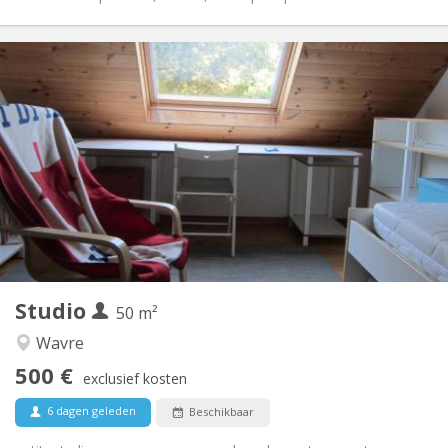
Praktische Informatie
500 €
Huur:
50 €
Kosten:
10 maanden
Duur:
Nee
Domiciliëring:
Inrichting
Privaat
Badkamer:
Privé (aparte kamer)
Keuken:
2
50 m
Oppervlakte:
3
Private kamers:
Studio
Andere
50 m²
Rustig, ernstig
Sfeer:
Wavre
Nee
Toegang voor PBM:
500 €
Rookvrij
Roker:
exclusief kosten
Nee
Huisdieren:
6 dagen geleden
Beschikbaar