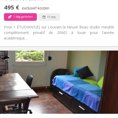
Nee
Toegang voor PBM:
495 €
Rookvrij
Roker:
exclusief kosten
Nee
Huisdieren:
1 dag geleden
15 sep
Pour 1 ÉTUDIANT(E) sur Louvain-la-Neuve Beau studio meublé
complètement privatif de 20M2 à louer pour l’année
académique...
Praktische Informatie
450 €
Huur:
150 €
Kosten:
5-6 maanden, zomervakantie
Duur:
Toegelaten
Domiciliëring:
Inrichting
Privaat
Badkamer:
Privé (aparte kamer)
Keuken:
2
18 m
Oppervlakte:
1
Private kamers: