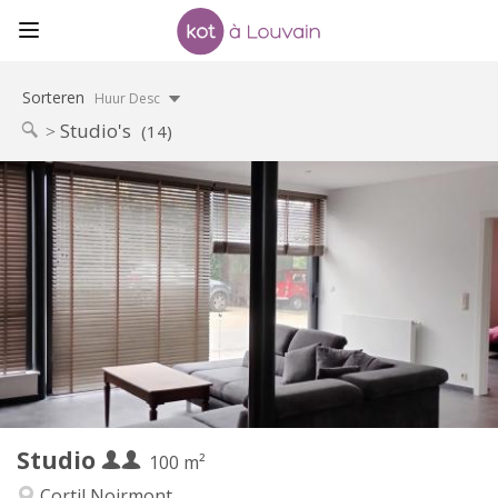
Sorteren
Huur Desc
Studio's
(14)
Praktische Informatie
950 € (475 €/pers.)
Huur:
0 € (0 €/pers.)
Kosten:
per maand, wekelijks, dagelijks
Duur:
Nee
Domiciliëring:
Inrichting
Privaat
Badkamer:
Privé (aparte kamer)
Keuken:
2
100 m
Oppervlakte:
2
Private kamers:
Studio
Andere
100 m²
Rustig
Sfeer:
Cortil Noirmont