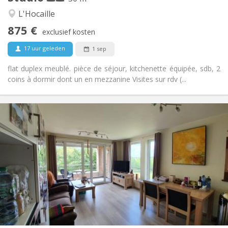
Rustig, ernstig
Sfeer:
L'Hocaille
Nee
Toegang voor PBM:
875 €
Roken ok
Roker:
exclusief kosten
Nee
Huisdieren:
17 uur geleden
1 sep
flat duplex meublé. pièce de séjour, kitchenette équipée, sdb, 2
coins à dormir dont un en mezzanine Visites sur rdv (...
Praktische Informatie
850 €
Huur:
60 €
Kosten:
11 maanden
Duur:
Nee
Domiciliëring:
Inrichting
Privaat
Badkamer:
Privé (aparte kamer)
Keuken:
2
50 m
Oppervlakte:
4
Private kamers: