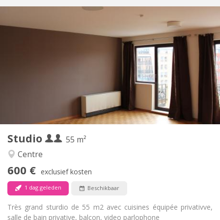
Praktische Informatie
600 € (300 €/pers.)
Huur:
70 € (35 €/pers.)
Kosten:
12 maanden
Duur:
Toegelaten
Domiciliëring:
Inrichting
Privaat
Badkamer:
Privé (aparte kamer)
Keuken:
2
55 m
Oppervlakte:
3
Private kamers:
Studio
Andere
55 m²
Ernstig, rustig
Sfeer:
Centre
Ja
Toegang voor PBM:
600 €
Rookvrij
Roker:
exclusief kosten
Nee
Huisdieren:
1 dag geleden
Beschikbaar
Très grand sturdio de 55 m2 avec cuisines équipée privativve,
salle de bain privative, balcon, video parlophone