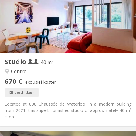
0 € (0 €/pers.)
Kosten:
12 maanden
Duur:
Toegelaten
Domiciliëring:
Inrichting
Privaat
Badkamer:
in de kamer
Keuken:
2
40 m
Oppervlakte:
1
Private kamers:
Studio
Andere
40 m²
Hartelijk, rustig, gemeenschappelijk, ernstig
Sfeer:
Centre
Nee
Toegang voor PBM:
670 €
Roken ok
Roker:
exclusief kosten
Toegestaan
Huisdieren:
Beschikbaar
Located at 838 Chaussée de Waterloo, in a modern building
from 2021, this superb furnished studio of approximately 40 m²
is on...