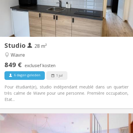
Nee
Domiciliëring:
Inrichting
Privaat
Badkamer:
Privé (aparte kamer)
Keuken:
2
28 m
Oppervlakte:
2
Private kamers:
Studio
28 m²
Andere
Wavre
Ernstig
Sfeer:
849 €
Nee
Toegang voor PBM:
exclusief kosten
Rookvrij
Roker:
6 dagen geleden
1 jul
Nee
Huisdieren:
Pour étudiant(e), studio indépendant meublé dans un quartier
très calme de Wavre pour une personne. Première occupation,
Etat...
Praktische Informatie
670 € (335 €/pers.)
Huur: