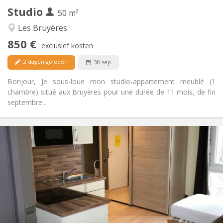
Studio
Andere
50 m²
Hartelijk, rustig, ernstig
Sfeer:
Les Bruyères
Ja
Toegang voor PBM:
850 €
Rookvrij
Roker:
exclusief kosten
Nee
Huisdieren:
2 dagen geleden
30 sep
Bonjour, Je sous-loue mon studio-appartement meublé (1
chambre) situé aux Bruyères pour une durée de 11 mois, de fin
septembre...
Praktische Informatie
850 €
Huur:
100 €
Kosten:
12 maanden
Duur:
Nee
Domiciliëring:
Inrichting
Privaat
Badkamer:
in de kamer
Keuken: