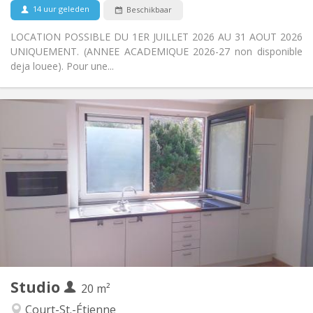
14 uur geleden
Beschikbaar
Nee
Huisdieren:
LOCATION POSSIBLE DU 1ER JUILLET 2026 AU 31 AOUT 2026
UNIQUEMENT. (ANNEE ACADEMIQUE 2026-27 non disponible
deja louee). Pour une...
Praktische Informatie
495 €
Huur:
100 €
Kosten:
12 maanden
Duur:
Nee
Domiciliëring:
Inrichting
Privaat
Badkamer:
in de kamer
Keuken:
2
20 m
Oppervlakte:
1
Private kamers:
Studio
Andere
20 m²
Rustig
Sfeer:
Court-St.-Étienne