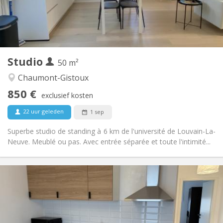
Inrichting
Privaat
Badkamer:
in de kamer
Keuken:
2
50 m
Oppervlakte:
2
Private kamers:
Studio
Andere
50 m²
Rustig, hartelijk
Sfeer:
Chaumont-Gistoux
Nee
Toegang voor PBM:
850 €
Rookvrij
Roker:
exclusief kosten
Nee
Huisdieren:
22 uur geleden
1 sep
Superbe studio de standing à 6 km de l'université de Louvain-La-
Neuve. Meublé ou pas. Avec entrée séparée et toute l'intimité...
Praktische Informatie
849 €
Huur:
1 €
Kosten:
12 maanden, 11 maanden, 10 maanden, 5-6
Duur:
maanden, 3-4 maanden