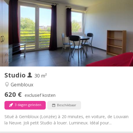
Praktische Informatie
620 €
Huur:
150 €
Kosten:
12 maanden
Duur:
Nee
Domiciliëring:
Inrichting
Privaat
Badkamer:
Privé (aparte kamer)
Keuken:
2
30 m
Oppervlakte:
3
Private kamers:
Studio
Andere
30 m²
Rustig
Sfeer:
Gembloux
Nee
Toegang voor PBM:
620 €
Rookvrij
Roker:
exclusief kosten
Nee
Huisdieren:
3 dagen geleden
Beschikbaar
Situé à Gembloux (Lonzée) à 20 minutes, en voiture, de Louvain
la Neuve. Joli petit Studio à louer. Lumineux. Idéal pour...