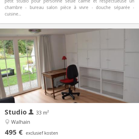
petit studio pour personne seule calme et respectueuse un
chambre - bureau salon pièce à vivre - douche séparée -
cuisine...
Praktische Informatie
495 €
Huur:
100 €
Kosten:
12 maanden, 10 maanden, 5-6 maanden,
Duur:
zomervakantie, per maand
Nee
Domiciliëring:
Inrichting
Privaat
Badkamer:
Privé (aparte kamer)
Keuken:
2
33 m
Oppervlakte:
3
Private kamers:
Studio
33 m²
Andere
Walhain
Ernstig, rustig, hartelijk
Sfeer:
495 €
Nee
Toegang voor PBM:
exclusief kosten
Rookvrij
Roker: