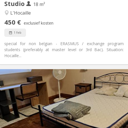
Studio
Andere
18 m²
Rustig, hartelijk, ernstig
Sfeer:
L'Hocaille
Ja
Toegang voor PBM:
450 €
Rookvrij
Roker:
exclusief kosten
Nee
Huisdieren:
1 feb
special for non belgian - ERASMUS / exchange program
students (preferably at master level or 3rd Bac). Situation:
Hocaille...
Praktische Informatie
450 €
Huur:
50 €
Kosten:
12 maanden
Duur:
Nee
Domiciliëring:
Inrichting
Privaat
Badkamer:
in de kamer
Keuken: