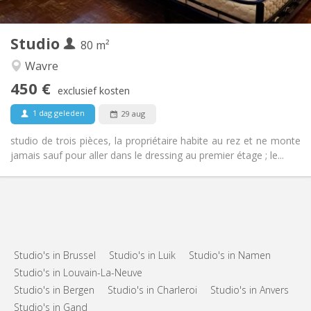
2
80 m
Oppervlakte:
3
Private kamers:
Studio
Andere
80 m²
Hartelijk
Sfeer:
Wavre
Nee
Toegang voor PBM:
450 €
Rookvrij
Roker:
exclusief kosten
Nee
Huisdieren:
1 dag geleden
29 aug
studio de trois pièces, la propriétaire habite au rez et ne monte
jamais sauf pour aller dans le dressing au premier étage ; le...
Studio's in Brussel
Studio's in Luik
Studio's in Namen
Studio's in Louvain-La-Neuve
Studio's in Bergen
Studio's in Charleroi
Studio's in Anvers
Studio's in Gand