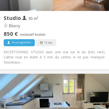
2
30 m
Oppervlakte:
1
Private kamers:
Studio
Andere
30 m²
Hartelijk, rustig
Sfeer:
Blocry
Nee
Toegang voor PBM:
850 €
Rookvrij
Roker:
exclusief kosten
Nee
Huisdieren:
14 uur geleden
15 sep
EXCEPTIONNEL STUDIO avec une vue sur le lac (très rare).
Calme tout en étant à 5 min du centre. A ne pas manquer.
Nouveaux...
Praktische Informatie
850 €
Huur:
50 €
Kosten:
12 maanden
Duur:
Nee
Domiciliëring: