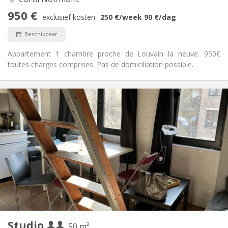
Nee
Toegang voor PBM:
950 €
Rookvrij
Roker:
exclusief kosten
250 €
/week
90 €
/dag
Nee
Huisdieren:
Beschikbaar
Appartement 1 chambre proche de Louvain la neuve. 950€
toutes charges comprises. Pas de domiciliation possible.
Praktische Informatie
875 € (438 €/pers.)
Huur:
100 € (50 €/pers.)
Kosten:
12 maanden
Duur:
Met voorwaarden
Domiciliëring:
Inrichting
Privaat
Badkamer:
Privé (aparte kamer)
Keuken:
2
50 m
Oppervlakte:
4
Private kamers:
Studio
Andere
50 m²