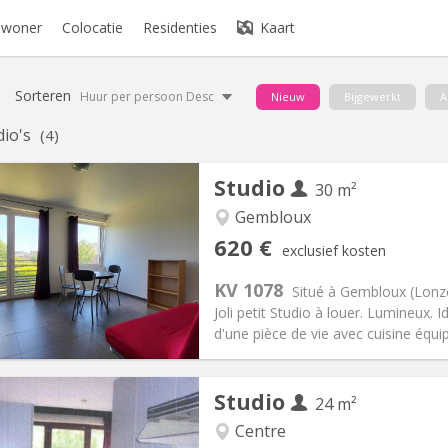
bewoner
Colocatie
Residenties
Kaart
Sorteren
Huur per persoon Desc
Nieuw
Bijgewerkt
A
dio's
(4)
Studio
30 m²
Gembloux
iëring:
Nee
Private kamers:
3
620 €
exclusief kosten
2 maanden
Oppervlakte:
30 m
2
:
150 €
Keuken:
Privé (aparte kamer)
KV 1078
Situé à Gembloux (Lonzé
20 €
Badkamer:
Privaat
Joli petit Studio à louer. Lumineux
ische Informatie
Inrichting
d'une pièce de vie avec cuisine équipé
Studio
24 m²
Centre