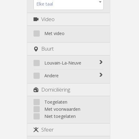
Elke taal
Video
Met video
Buurt
Louvain-La-Neuve
Biéreau
Andere
Blocry
Court-St.-Étienne
Domiciliëring
Centre
Gembloux
L'Hocaille
Genappe
Toegelaten
La Baraque
Met voorwaarden
Mont-Saint-Guibert
Lauzelle
Niet toegelaten
Nivelles
Les Bruyères
Ottignies
Sfeer
Rixensart