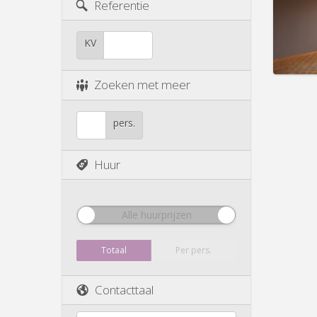
Duur:
1
Referentie
Kosten
Huur:
6
KV
Prakt
Zoeken met meer
pers.
Huur
Alle huurprijzen
Totaal
Per pers.
Contacttaal