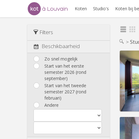
Koten
Studio's
Koten bij 
Filters
Stu
Beschikbaarheid
Zo snel mogelijk
Start van het eerste
semester 2026 (rond
Domicil
september)
Duur:
1
Kosten
Start van het tweede
Huur:
6
semester 2027 (rond
februari)
Prakt
Andere