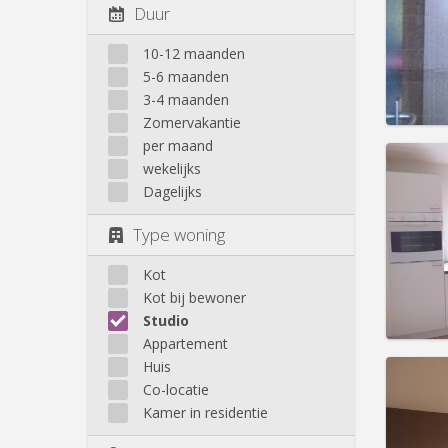
Domicil
Duur
Duur:
1
Kosten
10-12 maanden
Huur:
6
5-6 maanden
Prakt
3-4 maanden
Zomervakantie
per maand
wekelijks
Dagelijks
Domicil
Type woning
Duur:
1
Kosten
Huur:
4
Kot
Kot bij bewoner
Prakt
Studio
Appartement
Huis
Co-locatie
Kamer in residentie
Domicil