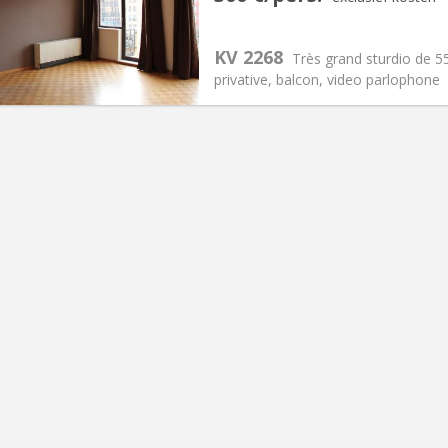
2 maanden
Oppervlakte:
55 m
2
:
70 € (35 €/pers.)
Keuken:
Privé (aparte kamer)
00 € (300 €/pers.)
Badkamer:
Privaat
KV 2268
Très grand sturdio de 55
ische Informatie
Inrichting
privative, balcon, video parlophone