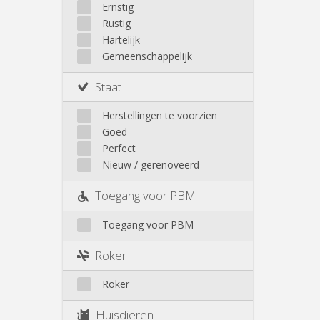
Walhain
Ernstig
Wavre
Rustig
Buiten Louvain-La-Neuve
Hartelijk
Gemeenschappelijk
Staat
Herstellingen te voorzien
Goed
Perfect
Nieuw / gerenoveerd
Toegang voor PBM
Toegang voor PBM
Roker
Roker
Huisdieren