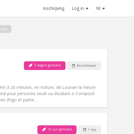
Inschrijving
Log in
Nl
ctief
5 dagen geleden
Beschikbaar
Huisdieren:
Nee
Roker:
Rookvrij
Toegang voor PBM:
Nee
e) à 20 minutes, en voiture, de Louvain la Neuve.
Sfeer:
Rustig
. Idéal pour personne seule ou étudiant-e-Composé
Andere
e (frigo et partie...
12 uur geleden
1 sep