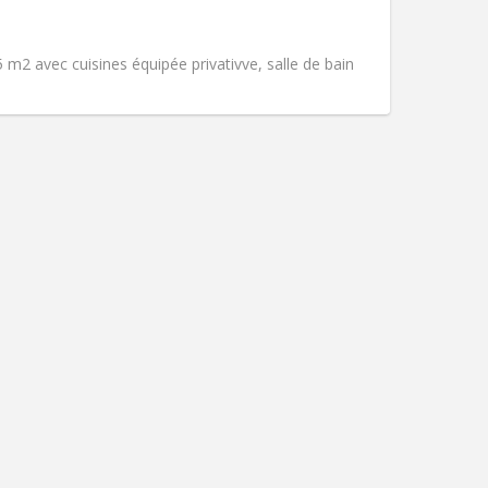
Roker:
Rookvrij
Toegang voor PBM:
Ja
Sfeer:
Ernstig, rustig
 m2 avec cuisines équipée privativve, salle de bain
Andere