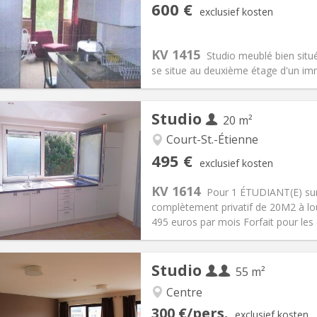
iëring:
Nee
Private kamers:
2
600 €
exclusief kosten
2 maanden
Oppervlakte:
24 m
2
:
45 €
Keuken:
in de kamer
00 €
Badkamer:
Privaat
KV 1415
Studio meublé bien situé
ische Informatie
Inrichting
se situe au deuxième étage d'un imm
Studio
20 m²
Court-St.-Étienne
iëring:
Nee
Private kamers:
1
495 €
exclusief kosten
2 maanden
Oppervlakte:
20 m
2
:
100 €
Keuken:
in de kamer
KV 1614
Pour 1 ÉTUDIANT(E) sur
95 €
Badkamer:
Privaat
complètement privatif de 20M2 à lo
ische Informatie
Inrichting
495 euros par mois Forfait pour les
Studio
55 m²
Centre
iëring:
Toegelaten
Private kamers:
3
300 €/pers.
exclusief kosten