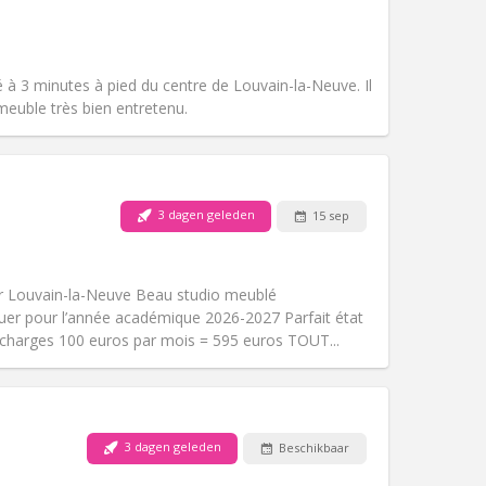
Huisdieren:
Nee
Roker:
Rookvrij
Toegang voor PBM:
Nee
Sfeer:
Ernstig, hartelijk, rustig
 à 3 minutes à pied du centre de Louvain-la-Neuve. Il
Andere
euble très bien entretenu.
3 dagen geleden
15 sep
Huisdieren:
Nee
Roker:
Rookvrij
Toegang voor PBM:
Nee
 Louvain-la-Neuve Beau studio meublé
Sfeer:
Rustig
uer pour l’année académique 2026-2027 Parfait état
Andere
 charges 100 euros par mois = 595 euros TOUT...
3 dagen geleden
Beschikbaar
Huisdieren:
Nee