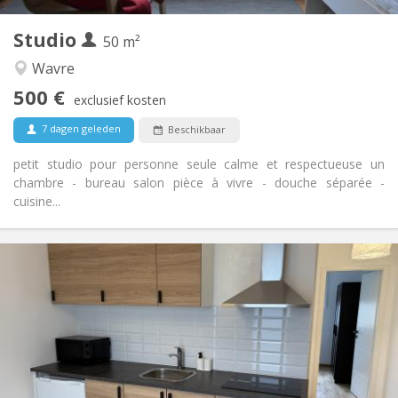
3
Private kamers:
Studio
Andere
50 m²
Rustig, ernstig
Sfeer:
Wavre
Nee
Toegang voor PBM:
500 €
Rookvrij
Roker:
exclusief kosten
Nee
Huisdieren:
7 dagen geleden
Beschikbaar
petit studio pour personne seule calme et respectueuse un
chambre - bureau salon pièce à vivre - douche séparée -
cuisine...
Praktische Informatie
849 €
Huur:
1 €
Kosten:
12 maanden, 11 maanden, 10 maanden, 5-6
Duur:
maanden, 3-4 maanden
Nee
Domiciliëring:
Inrichting