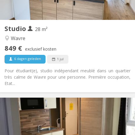
Privaat
Badkamer:
Privé (aparte kamer)
Keuken:
2
28 m
Oppervlakte:
2
Private kamers:
Studio
28 m²
Andere
Wavre
Ernstig
Sfeer:
849 €
Nee
Toegang voor PBM:
exclusief kosten
Rookvrij
Roker:
6 dagen geleden
1 jul
Nee
Huisdieren:
Pour étudiant(e), studio indépendant meublé dans un quartier
très calme de Wavre pour une personne. Première occupation,
Etat...
Praktische Informatie
850 €
Huur:
100 €
Kosten:
12 maanden
Duur:
Nee
Domiciliëring: