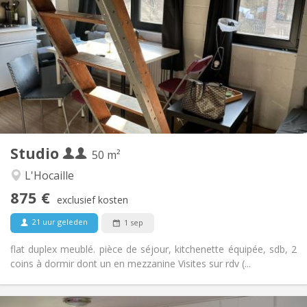
875 € (438 €/pers.)
Huur:
100 € (50 €/pers.)
Kosten:
12 maanden
Duur:
Met voorwaarden
Domiciliëring:
Inrichting
Privaat
Badkamer:
Privé (aparte kamer)
Keuken:
2
50 m
Oppervlakte:
4
Private kamers:
Studio
Andere
50 m²
Ernstig, rustig
Sfeer:
L'Hocaille
Nee
Toegang voor PBM:
875 €
Roken ok
Roker:
exclusief kosten
Nee
Huisdieren:
21 uur geleden
1 sep
flat duplex meublé. pièce de séjour, kitchenette équipée, sdb, 2
coins à dormir dont un en mezzanine Visites sur rdv (...