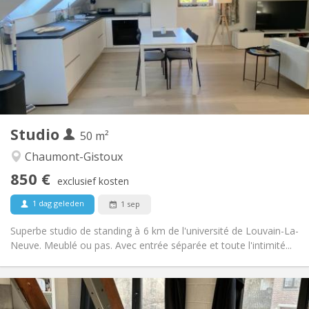
12 maanden
Duur:
Nee
Domiciliëring:
Inrichting
Privaat
Badkamer:
in de kamer
Keuken:
2
50 m
Oppervlakte:
2
Private kamers:
Studio
Andere
50 m²
Hartelijk, rustig
Sfeer:
Chaumont-Gistoux
Nee
Toegang voor PBM:
850 €
Rookvrij
Roker:
exclusief kosten
Nee
Huisdieren:
1 dag geleden
1 sep
Superbe studio de standing à 6 km de l'université de Louvain-La-
Neuve. Meublé ou pas. Avec entrée séparée et toute l'intimité...
Praktische Informatie