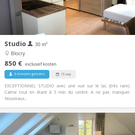
Inrichting
Privaat
Badkamer:
in de kamer
Keuken:
2
30 m
Oppervlakte:
1
Private kamers:
Studio
Andere
30 m²
Rustig, hartelijk
Sfeer:
Blocry
Nee
Toegang voor PBM:
850 €
Rookvrij
Roker:
exclusief kosten
Nee
Huisdieren:
6 minuten geleden
15 sep
EXCEPTIONNEL STUDIO avec une vue sur le lac (très rare).
Calme tout en étant à 5 min du centre. A ne pas manquer.
Nouveaux...
Praktische Informatie
850 €
Huur:
50 €
Kosten: