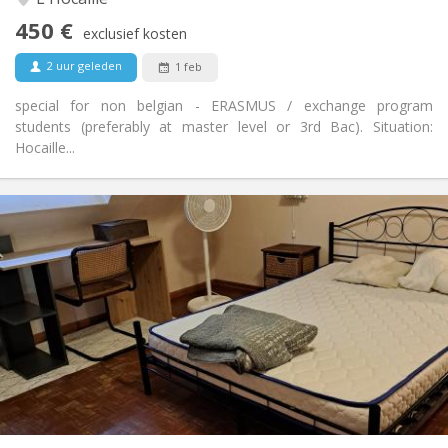
Ja
Toegang voor PBM:
450 €
Rookvrij
Roker:
exclusief kosten
Nee
Huisdieren:
2 uur geleden
1 feb
special for non belgian - ERASMUS / exchange program
students (preferably at master level or 3rd Bac). Situation:
Hocaille...
Praktische Informatie
450 €
Huur:
50 €
Kosten:
12 maanden
Duur:
Nee
Domiciliëring:
Inrichting
Privaat
Badkamer:
in de kamer
Keuken:
2
80 m
Oppervlakte:
3
Private kamers: