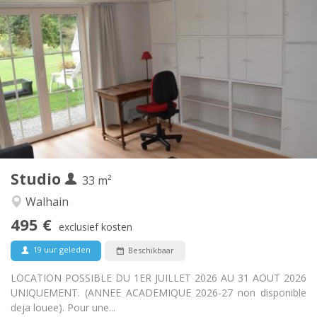
Praktische Informatie
495 €
Huur:
100 €
Kosten:
12 maanden, 10 maanden, 5-6 maanden,
Duur:
zomervakantie, per maand
Nee
Domiciliëring:
Inrichting
Privaat
Badkamer:
Privé (aparte kamer)
Keuken:
2
33 m
Oppervlakte:
3
Private kamers:
Studio
33 m²
Andere
Walhain
Hartelijk, ernstig, rustig
Sfeer:
495 €
Nee
Toegang voor PBM:
exclusief kosten
Rookvrij
Roker:
19 uur geleden
Beschikbaar
Nee
Huisdieren:
LOCATION POSSIBLE DU 1ER JUILLET 2026 AU 31 AOUT 2026
UNIQUEMENT. (ANNEE ACADEMIQUE 2026-27 non disponible
deja louee). Pour une...