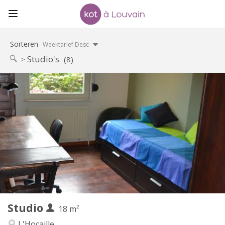
Sorteren
Weektarief Desc
Studio's
(8)
Praktische Informatie
450 €
Huur:
150 €
Kosten:
5-6 maanden, zomervakantie
Duur:
Toegelaten
Domiciliëring:
Inrichting
Privaat
Badkamer:
Privé (aparte kamer)
Keuken:
2
18 m
Oppervlakte:
1
Private kamers:
Studio
Andere
18 m²
Ernstig, rustig, hartelijk
Sfeer:
L'Hocaille