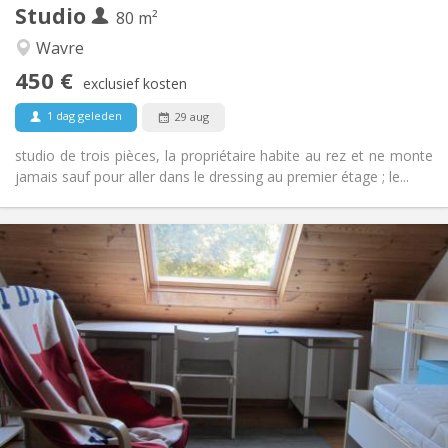
Studio
Andere
80 m²
Hartelijk
Sfeer:
Wavre
Nee
Toegang voor PBM:
450 €
Rookvrij
Roker:
exclusief kosten
Nee
Huisdieren:
1 dag geleden
29 aug
studio de trois pièces, la propriétaire habite au rez et ne monte
jamais sauf pour aller dans le dressing au premier étage ; le...
Praktische Informatie
500 €
Huur:
50 €
Kosten:
10 maanden
Duur:
Nee
Domiciliëring:
Inrichting
Privaat
Badkamer:
Privé (aparte kamer)
Keuken:
2
50 m
Oppervlakte: