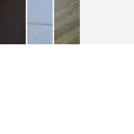
共享租房 10 m² Rue de l'Invasion
共享租房
>
Chambre dispo dans une coloc à Louvain-la-Neuve
Salut !
Une place se libère dans une superbe colocation à
Louvain-la-Neuve à partir du 1er août. La colocation est