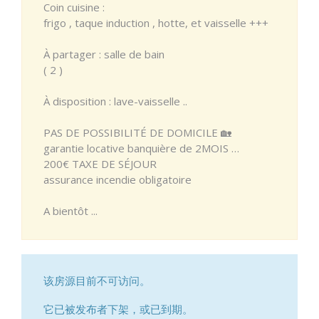
Coin cuisine :
frigo , taque induction , hotte, et vaisselle +++
À partager : salle de bain
( 2 )
À disposition : lave-vaisselle ..
PAS DE POSSIBILITÉ DE DOMICILE 🏡
garantie locative banquière de 2MOIS …
200€ TAXE DE SÉJOUR
assurance incendie obligatoire
A bientôt ...
该房源目前不可访问。
它已被发布者下架，或已到期。