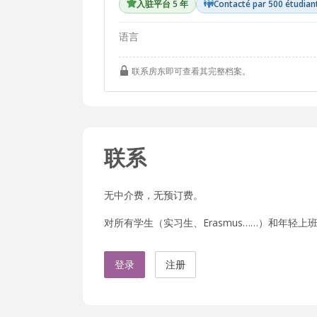
入驻平台 5 年
Contacté par 500 étudian
语言
联系房东即可查看其完整档案。
联系
无中介费，无预订费。
对所有学生（实习生、Erasmus……）和年轻上班族
登录
注册