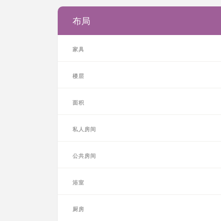
布局
家具
楼层
面积
私人房间
公共房间
浴室
厨房