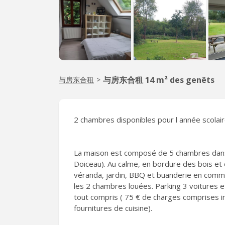
与房东合租 14 m² des genêts
与房东合租
>
2 chambres disponibles pour l année scolai
La maison est composé de 5 chambres dans 
Doiceau). Au calme, en bordure des bois et c
véranda, jardin, BBQ et buanderie en commun
les 2 chambres louées. Parking 3 voitures 
tout compris ( 75 € de charges comprises inc
fournitures de cuisine).