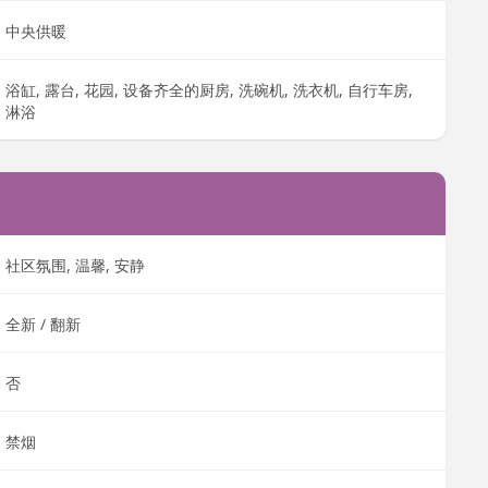
中央供暖
浴缸, 露台, 花园, 设备齐全的厨房, 洗碗机, 洗衣机, 自行车房,
淋浴
社区氛围, 温馨, 安静
全新 / 翻新
否
禁烟