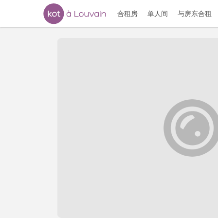
合租房
单人间
与房东合租