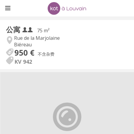
公寓
75 m²
Rue de la Marjolaine
Biéreau
950 €
不含杂费
KV 942