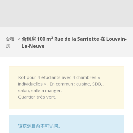
合租房 100 m² Rue de la Sarriette 在 Louvain-
合租
>
La-Neuve
房
Kot pour 4 étudiants avec 4 chambres «
individuelles » . En commun : cuisine, SDB, ,
salon, salle à manger.
Quartier très vert.
该房源目前不可访问。