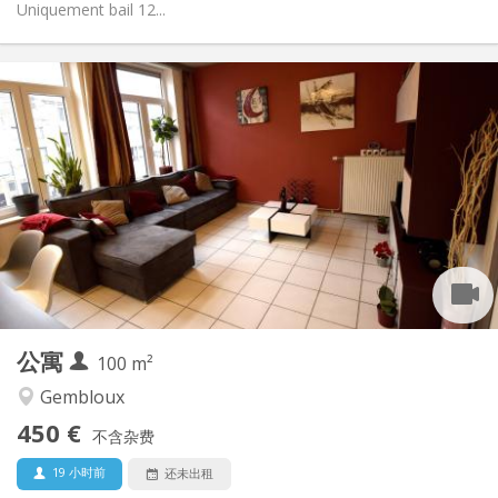
Uniquement bail 12...
实用信息
450 €
租金:
150 €
水电费:
12个月, 11个月, 10个月, 5-6个月
租期:
有登记条件
住房登记:
布局
共用
浴室:
共用
厨房:
2
100 m
面积:
1
私人房间:
公寓
其他
100 m²
安静, 学习氛围, 社区氛围, 温馨
氛围:
Gembloux
否
无障碍通道:
450 €
禁烟
吸烟:
不含杂费
否
宠物:
19 小时前
还未出租