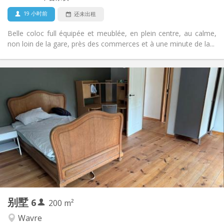
否
宠物:
19 小时前
还未出租
Belle coloc full équipée et meublée, en plein centre, au calme,
non loin de la gare, près des commerces et à une minute de la...
实用信息
450 € (75 €/个人)
租金:
75 € (13 €/个人)
水电费:
12个月
租期:
可登记
住房登记:
布局
共用
浴室:
共用
厨房:
2
200 m
面积:
1
私人房间:
别墅
6
其他
200 m²
温馨
氛围:
Wavre