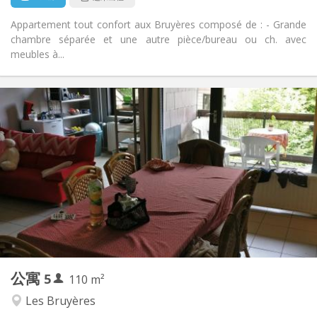
Appartement tout confort aux Bruyères composé de : - Grande
chambre séparée et une autre pièce/bureau ou ch. avec
meubles à...
实用信息
2200 € (440 €/个人)
租金:
375 € (75 €/个人)
水电费:
12个月
租期:
否
住房登记:
布局
共用
浴室:
共用
厨房:
2
110 m
面积:
5
私人房间:
公寓
5
其他
110 m²
学习氛围, 安静
氛围:
Les Bruyères
否
无障碍通道: