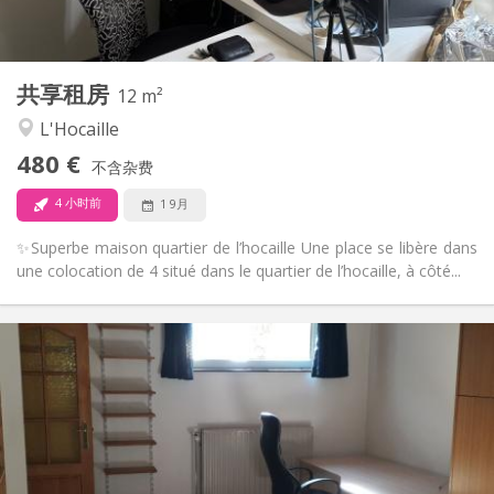
共用
厨房:
2
12 m
面积:
1
私人房间:
共享租房
其他
12 m²
温馨, 社区氛围
氛围:
L'Hocaille
否
无障碍通道:
480 €
可吸烟
吸烟:
不含杂费
否
宠物:
4 小时前
1 9月
✨Superbe maison quartier de l’hocaille Une place se libère dans
une colocation de 4 situé dans le quartier de l’hocaille, à côté...
实用信息
560 €
租金:
100 €
水电费:
12个月
租期:
否
住房登记:
布局