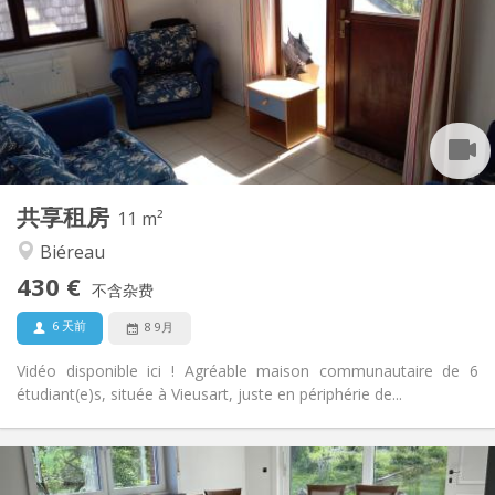
12个月
租期:
可登记
住房登记:
布局
共用
浴室:
共用
厨房:
2
11 m
面积:
1
私人房间:
共享租房
其他
11 m²
社区氛围, 安静
氛围:
Biéreau
否
无障碍通道:
430 €
禁烟
吸烟:
不含杂费
否
宠物:
6 天前
8 9月
Vidéo disponible ici ! Agréable maison communautaire de 6
étudiant(e)s, située à Vieusart, juste en périphérie de...
实用信息