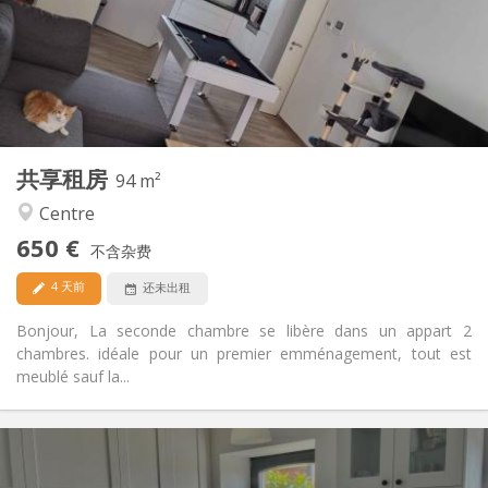
可登记
住房登记:
布局
共用
浴室:
共用
厨房:
2
94 m
面积:
1
私人房间:
共享租房
其他
94 m²
安静, 温馨
氛围:
Centre
是
无障碍通道:
650 €
禁烟
吸烟:
不含杂费
可登记
宠物:
4 天前
还未出租
Bonjour, La seconde chambre se libère dans un appart 2
chambres. idéale pour un premier emménagement, tout est
meublé sauf la...
实用信息
700 € (350 €/个人)
租金: