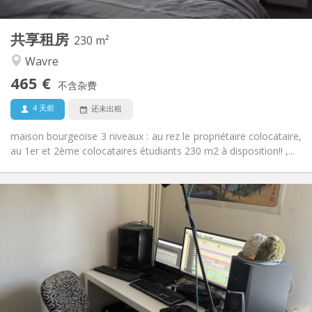
230 m
面积:
7
私人房间:
共享租房
其他
230 m²
安静, 社区氛围, 温馨, 学习氛围
氛围:
Wavre
否
无障碍通道:
465 €
禁烟
吸烟:
不含杂费
否
宠物:
4 天前
还未出租
maison bourgeoise 3 niveaux : au rez le propriétaire colocataire,
au 1er et 2ème colocataires étudiants 230 m2 à disposition!! ,...
实用信息
480 €
租金:
50 €
水电费:
12个月
租期:
否
住房登记:
布局
共用
浴室: