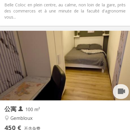
Belle Coloc en plein centre, au calme, non loin de la gare, près
des commerces et à une minute de la faculté d'agronomie
vous...
实用信息
450 €
租金:
150 €
水电费:
12个月, 11个月, 10个月, 5-6个月
租期:
有登记条件
住房登记:
布局
共用
浴室:
共用
厨房:
2
100 m
面积:
1
私人房间:
公寓
其他
100 m²
学习氛围, 社区氛围, 安静, 温馨
氛围:
Gembloux
否
无障碍通道:
450 €
禁烟
吸烟:
不含杂费