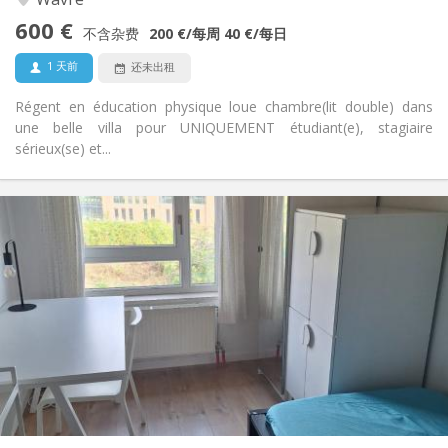
学习氛围, 温馨, 安静, 社区氛围
氛围:
600 €
否
无障碍通道:
不含杂费
200 €
/每周
40 €
/每日
禁烟
吸烟:
1 天前
还未出租
否
宠物:
Régent en éducation physique loue chambre(lit double) dans
une belle villa pour UNIQUEMENT étudiant(e), stagiaire
sérieux(se) et...
实用信息
350 €
租金:
100 €
水电费:
10个月, 5-6个月, 3-4个月
租期:
否
住房登记:
布局
共用
浴室:
共用
厨房:
2
12 m
面积:
1
私人房间: