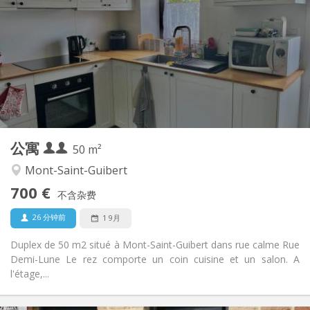
110 € (55 €/个人)
水电费:
12个月
租期:
否
住房登记:
布局
独立
浴室:
独立（单独房间）
厨房:
2
50 m
面积:
2
私人房间:
公寓
其他
50 m²
安静
氛围:
Mont-Saint-Guibert
否
无障碍通道:
700 €
禁烟
吸烟:
不含杂费
否
宠物:
26 分钟前
1 9月
Duplex de 50 m2 situé à Mont-Saint-Guibert dans rue calme Rue
Demi-Lune Le rez comporte un coin cuisine et un salon. A
l'étage,...