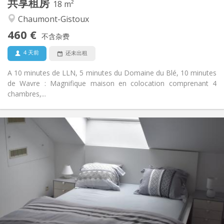
共享租房
其他
18 m²
温馨, 安静, 社区氛围
氛围:
Chaumont-Gistoux
否
无障碍通道:
460 €
可吸烟
吸烟:
不含杂费
否
宠物:
4 天前
还未出租
A 10 minutes de LLN, 5 minutes du Domaine du Blé, 10 minutes
de Wavre : Magnifique maison en colocation comprenant 4
chambres,...
实用信息
465 €
租金:
75 €
水电费:
12个月
租期:
有登记条件
住房登记:
布局
独立
浴室:
共用
厨房:
2