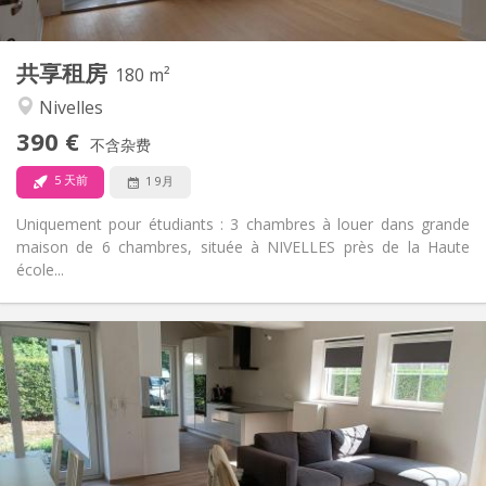
2
180 m
面积:
1
私人房间:
共享租房
其他
180 m²
安静
氛围:
Nivelles
否
无障碍通道:
390 €
禁烟
吸烟:
不含杂费
否
宠物:
5 天前
1 9月
Uniquement pour étudiants : 3 chambres à louer dans grande
maison de 6 chambres, située à NIVELLES près de la Haute
école...
实用信息
400 €
租金:
80 €
水电费:
12个月, 10个月
租期:
否
住房登记:
布局