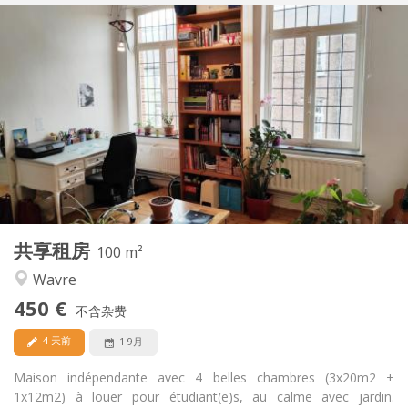
实用信息
450 €
租金:
50 €
水电费:
12个月
租期:
否
住房登记:
布局
共用
浴室:
共用
厨房:
2
100 m
面积:
5
私人房间:
共享租房
其他
100 m²
安静
氛围:
Wavre
否
无障碍通道:
450 €
禁烟
吸烟:
不含杂费
否
宠物:
4 天前
1 9月
Maison indépendante avec 4 belles chambres (3x20m2 +
1x12m2) à louer pour étudiant(e)s, au calme avec jardin.