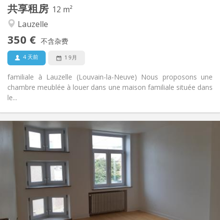
共享租房
其他
12 m²
安静, 学习氛围
氛围:
Lauzelle
否
无障碍通道:
350 €
禁烟
吸烟:
不含杂费
否
宠物:
4 天前
1 9月
familiale à Lauzelle (Louvain-la-Neuve) Nous proposons une
chambre meublée à louer dans une maison familiale située dans
le...
实用信息
390 €
租金:
75 €
水电费:
12个月
租期:
有登记条件
住房登记:
布局
共用
浴室:
共用
厨房: