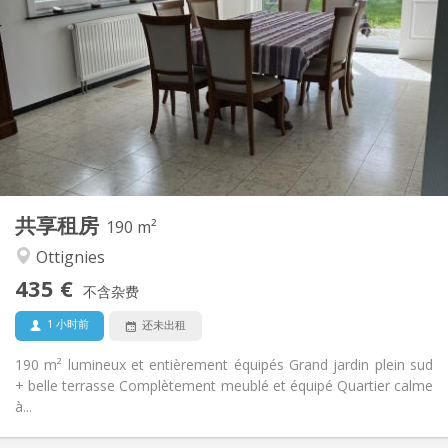
435 €
租金:
160 €
水电费:
12个月, 11个月
租期:
可登记
住房登记:
布局
共用
浴室:
共用
厨房:
2
190 m
面积:
1
私人房间:
共享租房
其他
190 m²
安静, 社区氛围
氛围:
Ottignies
否
无障碍通道:
435 €
禁烟
吸烟:
不含杂费
否
宠物:
1 小时前
还未出租
190 m² lumineux et entièrement équipés Grand jardin plein sud
+ belle terrasse Complètement meublé et équipé Quartier calme
à...