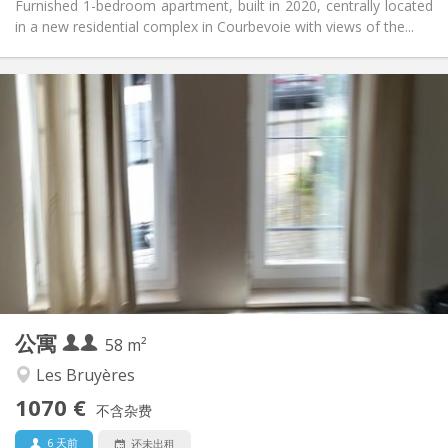
Furnished 1-bedroom apartment, built in 2020, centrally located
in a new residential complex in Courbevoie with views of the...
实用信息
1070 € (535 €/个人)
租金:
230 € (115 €/个人)
水电费:
12个月
租期:
有登记条件
住房登记:
布局
独立
浴室:
独立（单独房间）
厨房:
2
58 m
面积:
2
私人房间:
公寓
其他
58 m²
温馨, 学习氛围, 安静
氛围:
Les Bruyères
是
无障碍通道:
1070 €
禁烟
吸烟:
不含杂费
否
宠物:
6 天前
还未出租