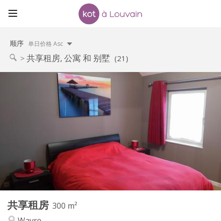
顺序
单日价格 Asc
共享租房, 公寓 和 别墅
(21)
实用信息
600 €
租金:
0 €
水电费:
12个月, 11个月, 10个月, 5-6个月, 3-4个月, 暑假, 月租, 周租,
租期:
日租
否
住房登记:
布局
独立
浴室:
共用
厨房:
2
300 m
面积:
2
私人房间:
共享租房
300 m²
其他
Wavre