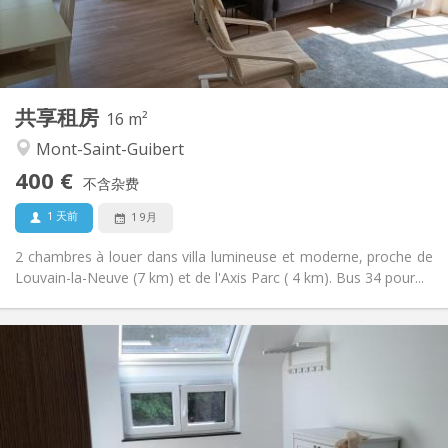
共用
浴室:
共用
厨房:
2
16 m
面积:
1
私人房间:
共享租房
其他
16 m²
安静
氛围:
Mont-Saint-Guibert
否
无障碍通道:
400 €
禁烟
吸烟:
不含杂费
否
宠物:
1 天前
1 9月
2 chambres à louer dans villa lumineuse et moderne, proche de
Louvain-la-Neuve (7 km) et de l'Axis Parc ( 4 km). Bus 34 pour...
实用信息
425 €
租金:
150 €
水电费:
12个月, 11个月, 10个月
租期:
否
住房登记: