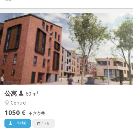
实用信息
1050 €
租金:
120 €
水电费:
12个月, 3-4个月, 月租
租期:
可登记
住房登记:
布局
独立
浴室:
独立（单独房间）
厨房:
2
60 m
面积:
5
私人房间:
公寓
其他
60 m²
安静
氛围:
Centre
否
无障碍通道:
1050 €
禁烟
吸烟:
不含杂费
否
宠物:
1 小时前
1 9月