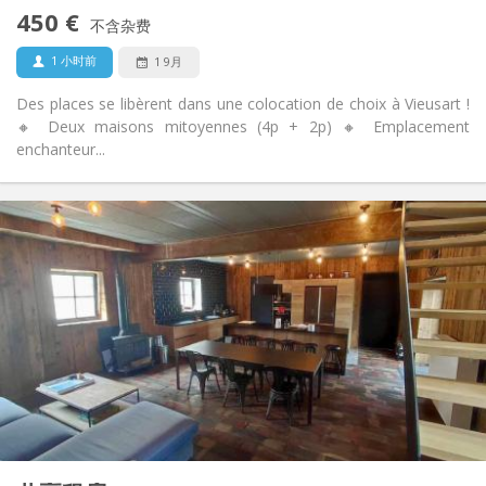
否
无障碍通道:
450 €
禁烟
吸烟:
不含杂费
否
宠物:
1 小时前
1 9月
Des places se libèrent dans une colocation de choix à Vieusart !
🔸 Deux maisons mitoyennes (4p + 2p) 🔸 Emplacement
enchanteur...
实用信息
460 €
租金:
80 €
水电费:
12个月, 11个月, 10个月
租期:
可登记
住房登记:
布局
独立
浴室:
共用
厨房:
2
18 m
面积:
1
私人房间: