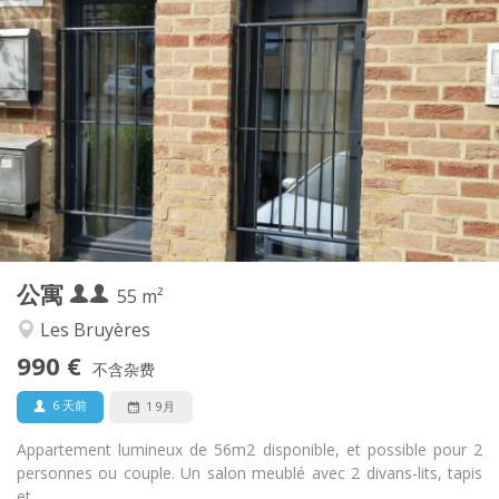
实用信息
990 € (495 €/个人)
租金:
260 € (130 €/个人)
水电费:
12个月, 5-6个月
租期:
否
住房登记:
布局
独立
浴室:
独立（单独房间）
厨房:
2
55 m
面积:
4
私人房间:
公寓
其他
55 m²
安静, 学习氛围, 温馨
氛围:
Les Bruyères
是
无障碍通道:
990 €
禁烟
吸烟:
不含杂费
否
宠物:
6 天前
1 9月
Appartement lumineux de 56m2 disponible, et possible pour 2
personnes ou couple. Un salon meublé avec 2 divans-lits, tapis
et...