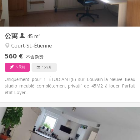
独立
浴室:
独立（单独房间）
厨房:
2
45 m
面积:
3
私人房间:
公寓
其他
45 m²
学习氛围
氛围:
Court-St.-Étienne
否
无障碍通道:
560 €
禁烟
吸烟:
不含杂费
否
宠物:
5 天前
15 9月
Uniquement pour 1 ÉTUDIANT(E) sur Louvain-la-Neuve Beau
studio meublé complètement privatif de 45M2 à louer Parfait
état Loyer...
实用信息
650 €
租金:
150 €
水电费:
12个月, 11个月, 10个月
租期: