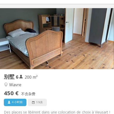
实用信息
450 € (75 €/个人)
租金:
75 € (13 €/个人)
水电费:
12个月
租期:
可登记
住房登记:
布局
共用
浴室:
共用
厨房:
2
200 m
面积:
1
私人房间:
别墅
6
其他
200 m²
温馨
氛围:
Wavre
否
无障碍通道:
450 €
禁烟
吸烟:
不含杂费
否
宠物:
4 小时前
1 9月
Des places se libèrent dans une colocation de choix à Vieusart !