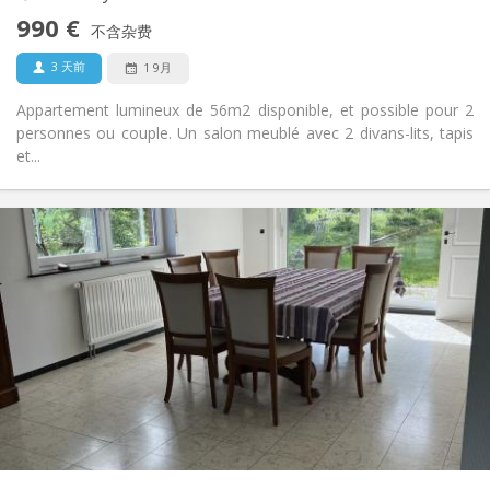
是
无障碍通道:
990 €
禁烟
吸烟:
不含杂费
否
宠物:
3 天前
1 9月
Appartement lumineux de 56m2 disponible, et possible pour 2
personnes ou couple. Un salon meublé avec 2 divans-lits, tapis
et...
实用信息
435 €
租金:
160 €
水电费:
12个月, 11个月
租期:
可登记
住房登记:
布局
共用
浴室:
共用
厨房:
2
190 m
面积:
1
私人房间: