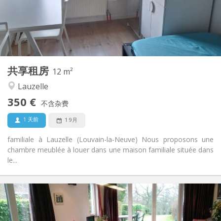
布局
共用
浴室:
共用
厨房:
2
12 m
面积:
1
私人房间:
共享租房
其他
12 m²
学习氛围, 安静
氛围:
Lauzelle
否
无障碍通道:
350 €
禁烟
吸烟:
不含杂费
否
宠物:
1 天前
1 9月
familiale à Lauzelle (Louvain-la-Neuve) Nous proposons une
chambre meublée à louer dans une maison familiale située dans
le...
实用信息
750 €
租金:
50 €
水电费: