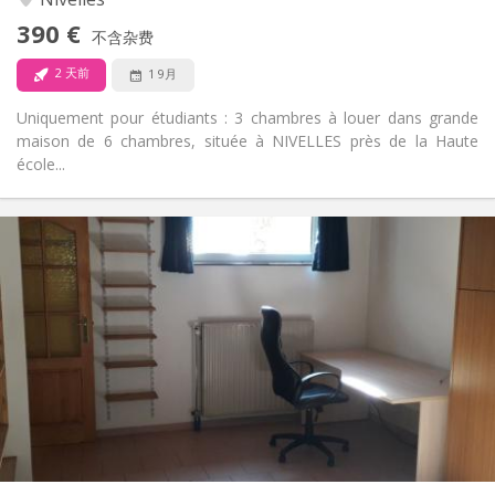
否
无障碍通道:
390 €
禁烟
吸烟:
不含杂费
否
宠物:
2 天前
1 9月
Uniquement pour étudiants : 3 chambres à louer dans grande
maison de 6 chambres, située à NIVELLES près de la Haute
école...
实用信息
560 €
租金:
100 €
水电费:
12个月
租期:
否
住房登记:
布局
独立
浴室:
独立（单独房间）
厨房:
2
45 m
面积:
3
私人房间: