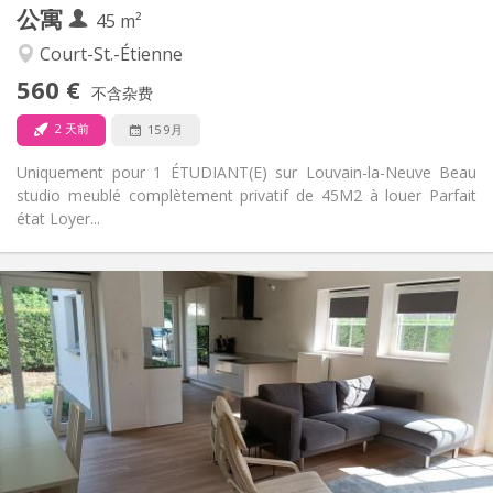
公寓
其他
45 m²
学习氛围
氛围:
Court-St.-Étienne
否
无障碍通道:
560 €
禁烟
吸烟:
不含杂费
否
宠物:
2 天前
15 9月
Uniquement pour 1 ÉTUDIANT(E) sur Louvain-la-Neuve Beau
studio meublé complètement privatif de 45M2 à louer Parfait
état Loyer...
实用信息
400 €
租金:
80 €
水电费:
12个月, 10个月
租期:
否
住房登记:
布局
共用
浴室:
共用
厨房: