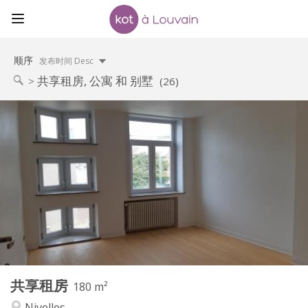
顺序
发布时间 Desc
共享租房, 公寓 和 别墅
(26)
实用信息
390 €
租金:
75 €
水电费:
12个月
租期:
有登记条件
住房登记:
布局
共用
浴室:
共用
厨房:
2
180 m
面积:
1
私人房间:
共享租房
其他
180 m²
安静
氛围:
Nivelles