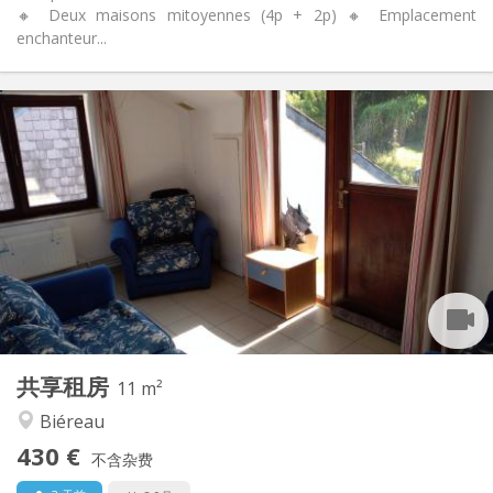
🔸 Deux maisons mitoyennes (4p + 2p) 🔸 Emplacement
enchanteur...
实用信息
430 €
租金:
100 €
水电费:
12个月
租期:
可登记
住房登记:
布局
共用
浴室:
共用
厨房:
2
11 m
面积:
1
私人房间:
共享租房
其他
11 m²
安静, 社区氛围
氛围:
Biéreau
否
无障碍通道:
430 €
禁烟
吸烟:
不含杂费
否
宠物: