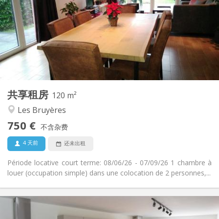
3-4个月, 暑假
租期:
否
住房登记:
布局
独立
浴室:
共用
厨房:
2
120 m
面积:
2
私人房间:
共享租房
其他
120 m²
温馨, 安静, 学习氛围
氛围:
Les Bruyères
否
无障碍通道:
750 €
禁烟
吸烟:
不含杂费
否
宠物:
4 天前
还未出租
Période locative court terme: 08/06/26 - 07/09/26 1 chambre à
louer (occupation simple) dans une colocation de 2 personnes,...
实用信息