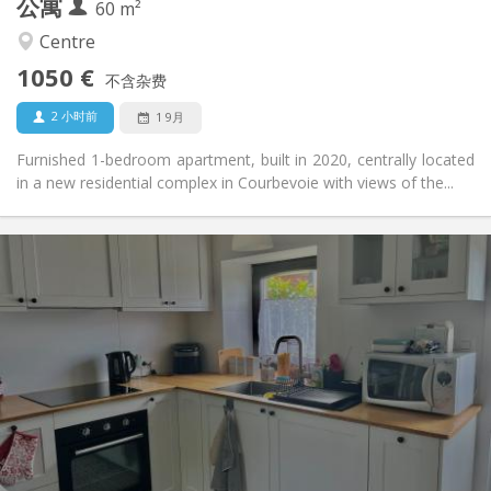
公寓
其他
60 m²
安静
氛围:
Centre
否
无障碍通道:
1050 €
禁烟
吸烟:
不含杂费
否
宠物:
2 小时前
1 9月
Furnished 1-bedroom apartment, built in 2020, centrally located
in a new residential complex in Courbevoie with views of the...
实用信息
700 € (350 €/个人)
租金:
110 € (55 €/个人)
水电费:
12个月
租期:
否
住房登记:
布局
独立
浴室:
独立（单独房间）
厨房:
2
50 m
面积:
2
私人房间: