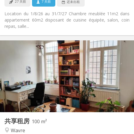
27 天前
7 天前
还未出租
Location du 1/8/26 au 31/7/27 Chambre meublée 11m2 dans
appartement 60m2 disposant de cuisine équipée, salon, coin
repas, salle...
实用信息
450 €
租金:
50 €
水电费:
12个月
租期:
否
住房登记:
布局
共用
浴室:
共用
厨房:
2
100 m
面积:
5
私人房间:
共享租房
其他
100 m²
安静
氛围:
Wavre