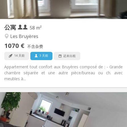
独立
浴室:
独立（单独房间）
厨房:
2
58 m
面积:
2
私人房间:
公寓
其他
58 m²
安静, 温馨, 学习氛围
氛围:
Les Bruyères
是
无障碍通道:
1070 €
禁烟
吸烟:
不含杂费
否
宠物:
14 天前
3 天前
还未出租
Appartement tout confort aux Bruyères composé de : - Grande
chambre séparée et une autre pièce/bureau ou ch. avec
meubles à...
实用信息
650 €
租金:
150 €
水电费:
12个月, 11个月, 10个月
租期:
可登记
住房登记: