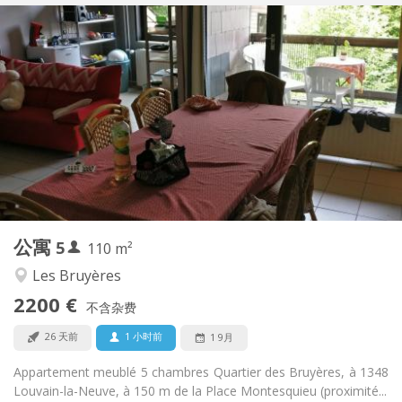
实用信息
2200 € (440 €/个人)
租金:
375 € (75 €/个人)
水电费:
12个月
租期:
否
住房登记:
布局
共用
浴室:
共用
厨房:
2
110 m
面积:
5
私人房间:
公寓
5
其他
110 m²
安静, 学习氛围
氛围:
Les Bruyères
否
无障碍通道:
2200 €
禁烟
吸烟:
不含杂费
否
宠物:
26 天前
1 小时前
1 9月
Appartement meublé 5 chambres Quartier des Bruyères, à 1348
Louvain-la-Neuve, à 150 m de la Place Montesquieu (proximité...