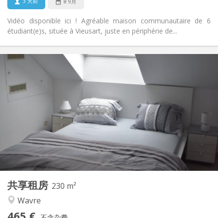
3 天前
8 9月
Vidéo disponible ici ! Agréable maison communautaire de 6
étudiant(e)s, située à Vieusart, juste en périphérie de...
实用信息
465 €
租金:
75 €
水电费:
12个月
租期:
有登记条件
住房登记:
布局
独立
浴室:
共用
厨房:
2
230 m
面积:
7
私人房间:
共享租房
其他
230 m²
温馨, 安静, 社区氛围, 学习氛围
氛围:
Wavre
否
无障碍通道:
465 €
禁烟
吸烟:
不含杂费