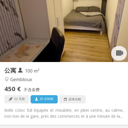
实用信息
450 €
租金:
150 €
水电费:
12个月, 11个月, 10个月, 5-6个月
租期:
有登记条件
住房登记:
布局
共用
浴室:
共用
厨房:
2
100 m
面积:
1
私人房间:
公寓
其他
100 m²
安静, 社区氛围, 学习氛围, 温馨
氛围:
Gembloux
否
无障碍通道:
450 €
禁烟
吸烟:
不含杂费
否
宠物:
22 天前
29 分钟前
还未出租
Belle coloc full équipée et meublée, en plein centre, au calme,
non loin de la gare, près des commerces et à une minute de la...