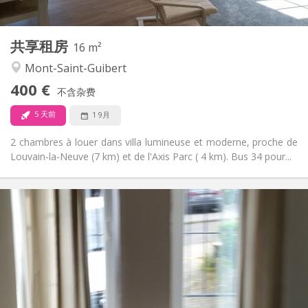
2
16 m
面积:
1
私人房间:
共享租房
其他
16 m²
安静
氛围:
Mont-Saint-Guibert
否
无障碍通道:
400 €
禁烟
吸烟:
不含杂费
否
宠物:
5 天前
1 9月
2 chambres à louer dans villa lumineuse et moderne, proche de
Louvain-la-Neuve (7 km) et de l'Axis Parc ( 4 km). Bus 34 pour...
实用信息
1070 € (535 €/个人)
租金:
230 € (115 €/个人)
水电费:
12个月
租期:
有登记条件
住房登记:
布局