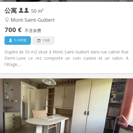
公寓
其他
50 m²
安静
氛围:
Mont-Saint-Guibert
否
无障碍通道:
700 €
禁烟
吸烟:
不含杂费
否
宠物:
5 小时前
1 9月
Duplex de 50 m2 situé à Mont-Saint-Guibert dans rue calme Rue
Demi-Lune Le rez comporte un coin cuisine et un salon. A
l'étage,...
实用信息
350 €
租金:
50 €
水电费:
12个月, 10个月
租期:
否
住房登记:
布局
共用
浴室: