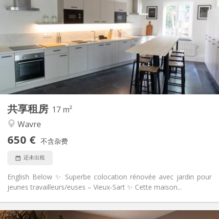
650 €
租金:
100 €
水电费:
12个月, 11个月, 10个月, 5-6个月
租期:
可登记
住房登记:
布局
独立
浴室:
共用
厨房:
2
17 m
面积:
1
私人房间:
共享租房
其他
17 m²
温馨, 安静, 社区氛围
氛围:
Wavre
否
无障碍通道:
650 €
可吸烟
吸烟:
不含杂费
否
宠物:
还未出租
English Below ✨ Superbe colocation rénovée avec jardin pour
jeunes travailleurs/euses – Vieux-Sart ✨ Cette maison...