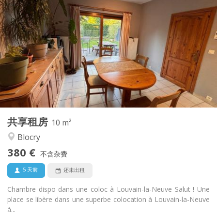
实用信息
380 €
租金:
120 €
水电费:
12个月
租期:
可登记
住房登记:
布局
共用
浴室:
共用
厨房:
2
10 m
面积:
1
私人房间:
共享租房
其他
10 m²
温馨, 安静, 学习氛围
氛围:
Blocry
否
无障碍通道:
380 €
可吸烟
吸烟:
不含杂费
可登记
宠物:
5 天前
还未出租
Chambre dispo dans une coloc à Louvain-la-Neuve Salut ! Une
place se libère dans une superbe colocation à Louvain-la-Neuve
à...