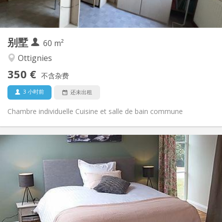
共用
厨房:
2
60 m
面积:
1
私人房间:
别墅
其他
60 m²
社区氛围, 学习氛围, 安静, 温馨
氛围:
Ottignies
否
无障碍通道:
350 €
禁烟
吸烟:
不含杂费
否
宠物:
3 小时前
还未出租
Chambre individuelle Cuisine et salle de bain commune
实用信息
640 €
租金:
125 €
水电费:
12个月, 11个月, 10个月, 5-6个月, 3-4个月, 月租
租期:
否
住房登记:
布局
独立
浴室: