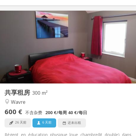
实用信息
600 €
租金:
0 €
水电费:
12个月, 11个月, 10个月, 5-6个月, 3-4个月, 暑假, 月租, 周租,
租期:
日租
否
住房登记:
布局
独立
浴室:
共用
厨房:
2
300 m
面积:
2
私人房间:
共享租房
300 m²
其他
Wavre
温馨, 社区氛围, 安静, 学习氛围
氛围:
600 €
否
无障碍通道:
不含杂费
200 €
/每周
40 €
/每日
禁烟
吸烟:
26 天前
6 天前
还未出租
否
宠物:
Régent en éducation physique loue chambre(lit double) dans