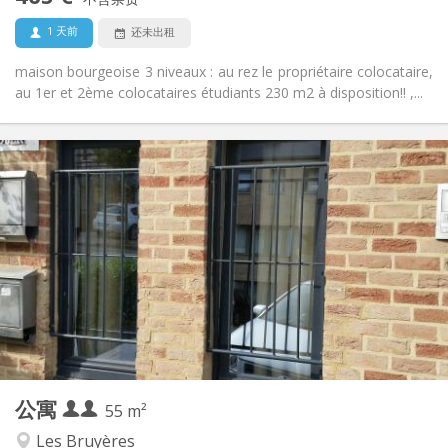
否
宠物:
1 天前
还未出租
maison bourgeoise 3 niveaux : au rez le propriétaire colocataire,
au 1er et 2ème colocataires étudiants 230 m2 à disposition!! ,...
实用信息
990 € (495 €/个人)
租金:
260 € (130 €/个人)
水电费:
12个月, 5-6个月
租期:
否
住房登记:
布局
独立
浴室:
独立（单独房间）
厨房:
2
55 m
面积:
4
私人房间:
公寓
其他
55 m²
温馨, 学习氛围, 安静
氛围:
Les Bruyères