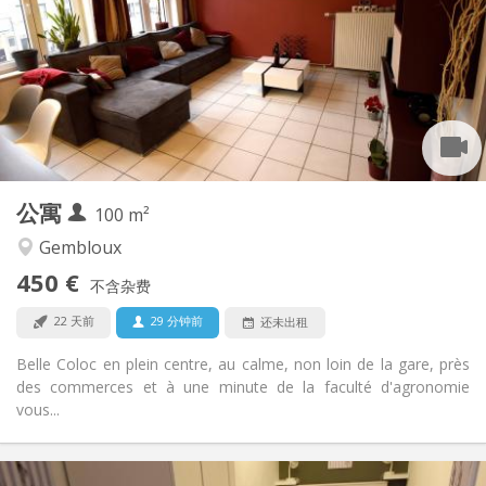
12个月, 11个月, 10个月, 5-6个月
租期:
有登记条件
住房登记:
布局
共用
浴室:
共用
厨房:
2
100 m
面积:
1
私人房间:
公寓
其他
100 m²
学习氛围, 温馨, 安静, 社区氛围
氛围:
Gembloux
否
无障碍通道:
450 €
禁烟
吸烟:
不含杂费
否
宠物:
22 天前
29 分钟前
还未出租
Belle Coloc en plein centre, au calme, non loin de la gare, près
des commerces et à une minute de la faculté d'agronomie
vous...