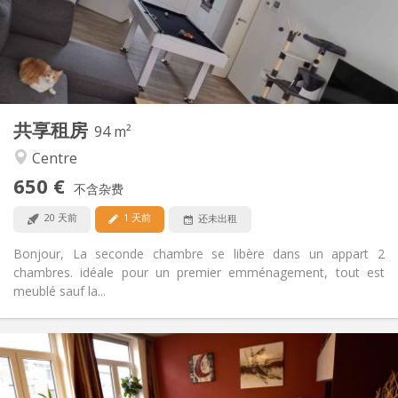
布局
共用
浴室:
共用
厨房:
2
94 m
面积:
1
私人房间:
共享租房
其他
94 m²
安静, 温馨
氛围:
Centre
是
无障碍通道:
650 €
禁烟
吸烟:
不含杂费
可登记
宠物:
20 天前
1 天前
还未出租
Bonjour, La seconde chambre se libère dans un appart 2
chambres. idéale pour un premier emménagement, tout est
meublé sauf la...
实用信息
450 €
租金:
150 €
水电费: