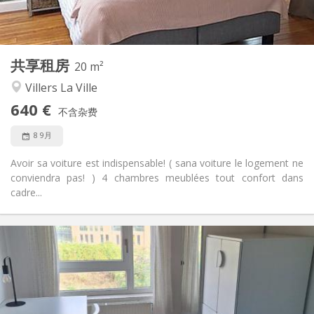
共用
厨房:
2
20 m
面积:
1
私人房间:
共享租房
其他
20 m²
社区氛围, 学习氛围, 温馨, 安静
氛围:
Villers La Ville
否
无障碍通道:
640 €
禁烟
吸烟:
不含杂费
否
宠物:
8 9月
Avoir sa voiture est indispensable! ( sana voiture le logement ne
conviendra pas! ) 4 chambres meublées tout confort dans
cadre...
实用信息
350 €
租金:
100 €
水电费:
10个月, 5-6个月, 3-4个月
租期:
否
住房登记: