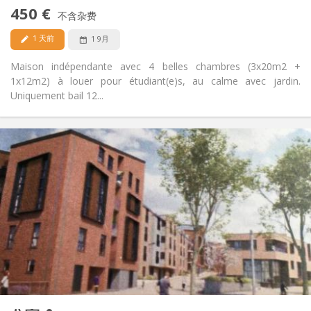
否
无障碍通道:
450 €
禁烟
吸烟:
不含杂费
否
宠物:
1 天前
1 9月
Maison indépendante avec 4 belles chambres (3x20m2 +
1x12m2) à louer pour étudiant(e)s, au calme avec jardin.
Uniquement bail 12...
实用信息
1050 €
租金:
120 €
水电费:
12个月, 3-4个月, 月租
租期:
可登记
住房登记:
布局
独立
浴室:
独立（单独房间）
厨房:
2
60 m
面积:
5
私人房间: