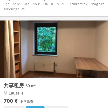
une belle villa pour UNIQUEMENT étudiant(e), stagiaire
sérieux(se) et...
实用信息
700 €
租金:
100 €
水电费:
12个月
租期:
否
住房登记:
布局
共用
浴室:
共用
厨房:
2
60 m
面积:
1
私人房间:
共享租房
其他
60 m²
安静, 温馨, 学习氛围
氛围:
Lauzelle
否
无障碍通道:
700 €
禁烟
吸烟:
不含杂费
否
宠物: