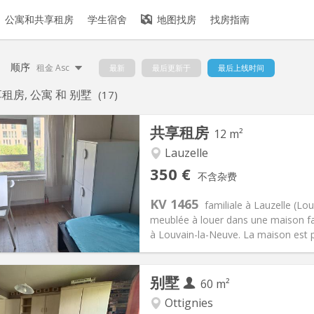
公寓和共享租房
学生宿舍
地图找房
找房指南
顺序
租金 Asc
最新
最后更新于
最后上线时间
租房, 公寓 和 别墅
(17)
共享租房
12 m²
Lauzelle
记:
否
私人房间:
1
350 €
不含杂费
0个月, 5-6个月, 3-4个月
面积:
12 m
2
100 €
厨房:
共用
KV 1465
familiale à Lauzelle (
50 €
浴室:
共用
meublée à louer dans une maison fami
信息
布局
à Louvain-la-Neuve. La maison est p
别墅
60 m²
Ottignies