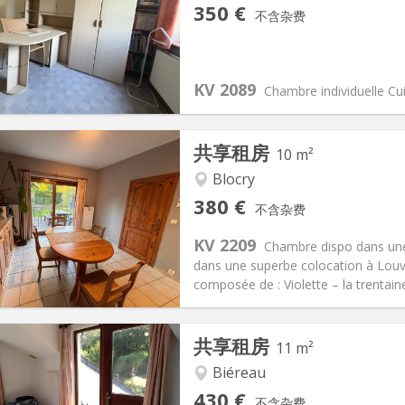
记:
否
私人房间:
1
350 €
不含杂费
2个月, 10个月
面积:
60 m
2
50 €
厨房:
共用
50 €
浴室:
共用
KV 2089
信息
布局
Chambre individuelle Cu
共享租房
10 m²
Blocry
记:
可登记
私人房间:
1
380 €
不含杂费
2个月
面积:
10 m
2
120 €
厨房:
共用
KV 2209
Chambre dispo dans une 
80 €
浴室:
共用
dans une superbe colocation à Louva
信息
布局
composée de : Violette – la trentaine,
共享租房
11 m²
Biéreau
记:
可登记
私人房间:
1
430 €
不含杂费