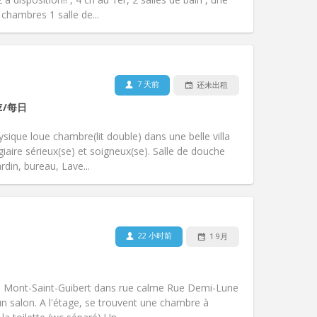
其他
 chambres 1 salle de...
7 天前
还未出租
宠物:
否
€
/每日
吸烟:
禁烟
无障碍通道:
否
ique loue chambre(lit double) dans une belle villa
氛围:
学习氛围, 社区氛围, 安静, 温馨
ire sérieux(se) et soigneux(se). Salle de douche
其他
ardin, bureau, Lave...
22 小时前
1 9月
宠物:
否
吸烟:
禁烟
无障碍通道:
否
à Mont-Saint-Guibert dans rue calme Rue Demi-Lune
氛围:
安静
un salon. A l'étage, se trouvent une chambre à