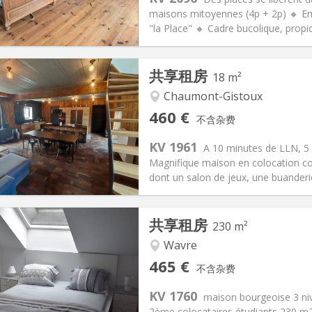
0 € (75 €/个人)
浴室:
共用
maisons mitoyennes (4p + 2p) 🔸 Emp
信息
布局
"la Place" 🔸 Cadre bucolique, propi
共享租房
18 m²
Chaumont-Gistoux
记:
可登记
私人房间:
1
460 €
不含杂费
2个月, 11个月, 10个月
面积:
18 m
2
80 €
厨房:
共用
KV 1961
A 10 minutes de LLN, 5
60 €
浴室:
独立
Magnifique maison en colocation 
信息
布局
dont un salon de jeux, une buanderie
共享租房
230 m²
Wavre
记:
有登记条件
私人房间:
7
465 €
不含杂费
2个月
面积:
230 m
2
75 €
厨房:
共用
KV 1760
maison bourgeoise 3 nive
65 €
浴室:
独立
2ème colocataires étudiants 230 m2 à 