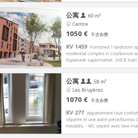
公寓
60 m²
Centre
记:
可登记
私人房间:
5
1050 €
不含杂费
2个月, 3-4个月, 月租
面积:
60 m
2
120 €
厨房:
独立（单独房间）
KV 1459
Furnished 1-bedroom apa
050 €
浴室:
独立
residential complex in Courbevoie w
信息
布局
Esplanade supermarket. SNCB train s
公寓
58 m²
Les Bruyères
记:
有登记条件
私人房间:
2
1070 €
不含杂费
2个月
面积:
58 m
2
230 € (115 €/个人)
厨房:
独立（单独房间）
KV 277
Appartement tout confor
70 € (535 €/个人)
浴室:
独立
séparée et une autre pièce/bureau o
信息
布局
meublés, - WC séparé avec lave-mains,