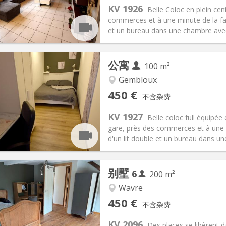
150 €
厨房:
共用
KV 1926
Belle Coloc en plein cen
50 €
浴室:
共用
commerces et à une minute de la fac
信息
布局
et un bureau dans une chambre avec v
公寓
100 m²
Gembloux
记:
有登记条件
私人房间:
1
450 €
不含杂费
2个月, 11个月, 10个月, 5-6个月
面积:
100 m
2
150 €
厨房:
共用
KV 1927
Belle coloc full équipée
50 €
浴室:
共用
gare, près des commerces et à une 
信息
布局
d'un lit double et un bureau dans un
别墅
6
200 m²
Wavre
记:
可登记
私人房间:
1
450 €
不含杂费
2个月
面积:
200 m
2
75 € (13 €/个人)
厨房:
共用
KV 2096
Des places se libèrent d