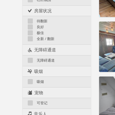
租金:
45
实用
房屋状况
待翻新
良好
极佳
全新 / 翻新
住房登
租期:
1
无障碍通道
水电费:
租金:
4
无障碍通道
实用
吸烟
吸烟
宠物
住房登
租期:
1
可登记
水电费:
租金:
4
音乐人