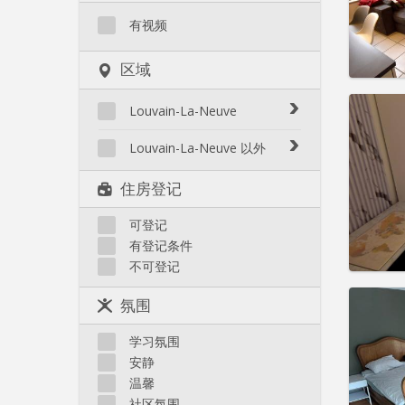
水电费:
租金:
4
有视频
实用
区域
Louvain-La-Neuve
Biéreau
Louvain-La-Neuve 以外
住房登
Blocry
租期:
1
Court-St.-Étienne
住房登记
Centre
水电费:
Gembloux
L'Hocaille
租金:
4
Genappe
可登记
La Baraque
有登记条件
实用
Mont-Saint-Guibert
Lauzelle
不可登记
Nivelles
Les Bruyères
Ottignies
氛围
Rixensart
Walhain
学习氛围
住房登
Wavre
安静
租期:
1
其他
温馨
水电费:
社区氛围