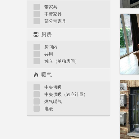
实用
带家具
不带家具
部分带家具
厨房
住房登
租期:
3
房间内
水电费:
共用
租金:
7
独立（单独房间）
实用
暖气
中央供暖
中央供暖（独立计量）
燃气暖气
住房登
电暖
租期:
1
水电费:
租金:
99
实用