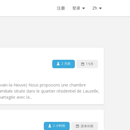
注册
登录
Zh
2 天前
1 9月
宠物:
否
吸烟:
禁烟
无障碍通道:
否
Louvain-la-Neuve) Nous proposons une chambre
氛围:
安静, 学习氛围
liale située dans le quartier résidentiel de Lauzelle,
其他
artagée avec la...
2 小时前
还未出租