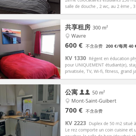
信息
布局
salle de douche , 2 wc, au 2 ème , 3
共享租房
300 m²
记:
否
Wavre
, 暑假, 月租, 周租, 日租
私人房间:
2
600 €
不含杂费
200 €
/每周
40 
2个月, 11个月, 10个月, 5-6个月,
面积:
300 m
2
0 €
厨房:
共用
KV 1330
Régent en éducation phys
00 €
浴室:
独立
pour UNIQUEMENT étudiant(e), stagia
信息
布局
privatisée, TV, Wi-fi, fitness, grand j
公寓
50 m²
Mont-Saint-Guibert
记:
否
私人房间:
2
700 €
不含杂费
2个月
面积:
50 m
2
110 € (55 €/个人)
厨房:
独立（单独房间）
KV 2223
Duplex de 50 m2 situé 
0 € (350 €/个人)
浴室:
独立
Le rez comporte un coin cuisine et 