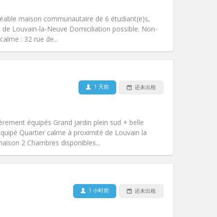
吸烟:
禁烟
无障碍通道:
否
Agréable maison communautaire de 6 étudiant(e)s,
氛围:
安静, 社区氛围
ie de Louvain-la-Neuve Domiciliation possible. Non-
其他
calme : 32 rue de...
1 天前
还未出租
宠物:
否
吸烟:
禁烟
无障碍通道:
否
èrement équipés Grand jardin plein sud + belle
氛围:
安静, 社区氛围
uipé Quartier calme à proximité de Louvain la
其他
aison 2 Chambres disponibles...
1 小时前
还未出租
宠物:
否
吸烟:
禁烟