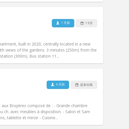
1 天前
1 9月
宠物:
否
吸烟:
禁烟
无障碍通道:
否
rtment, built in 2020, centrally located in a new
氛围:
安静
ith views of the gardens. 3 minutes (250m) from the
其他
tation (300m). Bus station 11...
4 天前
还未出租
宠物:
否
吸烟:
禁烟
无障碍通道:
是
t aux Bruyères composé de : - Grande chambre
氛围:
学习氛围, 安静, 温馨
u ch. avec meubles à disposition. - Salon et Sam
其他
 tablette et miroir - Cuisine...