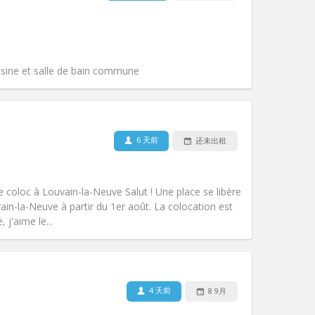
宠物:
否
吸烟:
禁烟
无障碍通道:
否
氛围:
社区氛围, 学习氛围, 温馨, 安静
其他
isine et salle de bain commune
6 天前
还未出租
宠物:
可登记
吸烟:
可吸烟
无障碍通道:
否
coloc à Louvain-la-Neuve Salut ! Une place se libère
氛围:
学习氛围, 温馨, 安静
in-la-Neuve à partir du 1er août. La colocation est
其他
 j'aime le...
4 天前
8 9月
宠物:
否