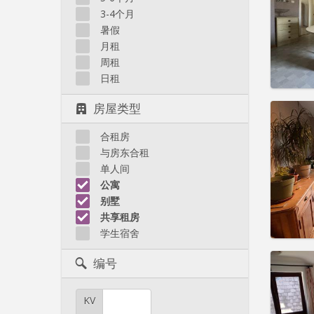
住房登
3-4个月
租期:
1
水电费:
暑假
租金:
3
月租
周租
实用
日租
房屋类型
合租房
住房登
与房东合租
租期:
1
单人间
水电费:
公寓
租金:
3
别墅
共享租房
实用
学生宿舍
编号
KV
住房登