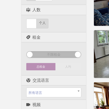
租期:
1
水电费:
人数
租金:
4
实用
个人
租金
住房登
租期:
1
不限租金
水电费:
租金:
4
总租金
人均
实用
交流语言
所有语言
住房登
视频
租期:
1