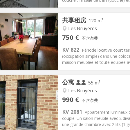
信息
布局
coucher, la salle de bain (douche) et 
共享租房
120 m²
Les Bruyères
记:
否
私人房间:
2
750 €
不含杂费
-4个月, 暑假
面积:
120 m
2
50 €
厨房:
共用
KV 822
Période locative court te
50 €
浴室:
独立
(occupation simple) dans une coloc
信息
布局
maison meublée et toute équipée avec
公寓
55 m²
Les Bruyères
记:
否
私人房间:
4
990 €
不含杂费
2个月, 5-6个月
面积:
55 m
2
260 € (130 €/个人)
厨房:
独立（单独房间）
KV 2081
Appartement lumineux d
0 € (495 €/个人)
浴室:
独立
couple. Un salon meublé avec 2 divan
信息
布局
une grande chambre avec 2 lits (1 gr