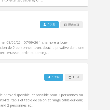
其他
la toilette (wc séparé) Un...
5 天前
还未出租
宠物:
否
吸烟:
禁烟
无障碍通道:
否
rme: 08/06/26 - 07/09/26 1 chambre à louer
氛围:
学习氛围, 安静, 温馨
ation de 2 personnes, avec douche privative dans une
其他
 terrasse, jardin et parking....
4 天前
1 9月
宠物:
否
吸烟:
禁烟
无障碍通道:
是
e 56m2 disponible, et possible pour 2 personnes ou
氛围:
温馨, 安静, 学习氛围
s-lits, tapis et table de salon et rangé table-bureau;
其他
and 2 personnes et...