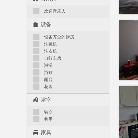
实用
欢迎音乐人
设备
住房登
设备齐全的厨房
3-4个月
洗碗机
租期:
1
洗衣机
水电费:
自行车房
租金:
6
淋浴
实用
浴缸
露台
花园
浴室
住房登
独立
租期:
1
共用
水电费:
租金:
70
家具