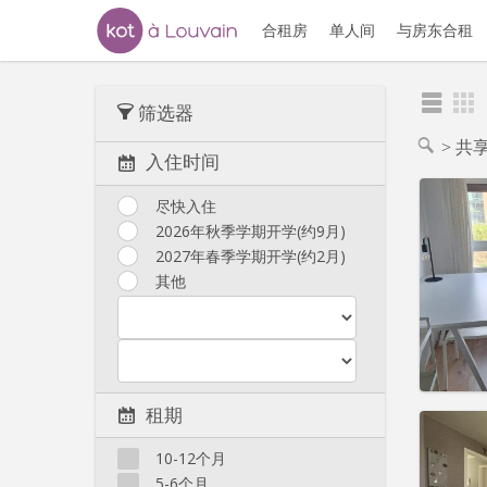
合租房
单人间
与房东合租
筛选器
共享
入住时间
尽快入住
2026年秋季学期开学(约9月)
2027年春季学期开学(约2月)
住房登
租期:
1
其他
水电费:
租金:
3
实用
租期
10-12个月
5-6个月