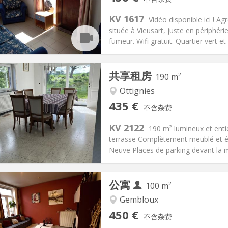
2个月
面积:
11 m
2
100 €
厨房:
共用
KV 1617
Vidéo disponible ici ! 
30 €
浴室:
共用
située à Vieusart, juste en périphér
信息
布局
fumeur. Wifi gratuit. Quartier vert et 
共享租房
190 m²
Ottignies
记:
可登记
私人房间:
1
435 €
不含杂费
2个月, 11个月
面积:
190 m
2
160 €
厨房:
共用
KV 2122
190 m² lumineux et enti
35 €
浴室:
共用
terrasse Complètement meublé et éq
信息
布局
Neuve Places de parking devant la m
公寓
100 m²
Gembloux
记:
有登记条件
私人房间:
1
450 €
不含杂费
2个月, 11个月, 10个月, 5-6个月
面积:
100 m
2