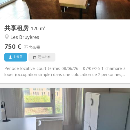
独立
浴室:
共用
厨房:
2
120 m
面积:
2
私人房间:
共享租房
其他
120 m²
温馨, 学习氛围, 安静
氛围:
Les Bruyères
否
无障碍通道:
750 €
禁烟
吸烟:
不含杂费
否
宠物:
6 天前
还未出租
Période locative court terme: 08/06/26 - 07/09/26 1 chambre à
louer (occupation simple) dans une colocation de 2 personnes,...
实用信息
350 €
租金:
100 €
水电费:
10个月, 5-6个月, 3-4个月
租期:
否
住房登记: