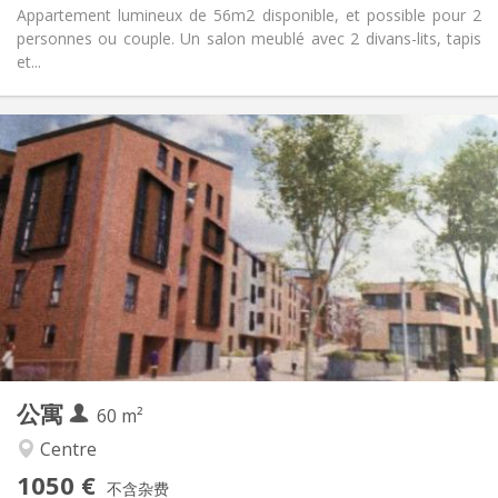
Appartement lumineux de 56m2 disponible, et possible pour 2
personnes ou couple. Un salon meublé avec 2 divans-lits, tapis
et...
实用信息
1050 €
租金:
120 €
水电费:
12个月, 3-4个月, 月租
租期:
可登记
住房登记:
布局
独立
浴室:
独立（单独房间）
厨房:
2
60 m
面积:
5
私人房间:
公寓
其他
60 m²
安静
氛围:
Centre
否
无障碍通道:
1050 €
禁烟
吸烟:
不含杂费