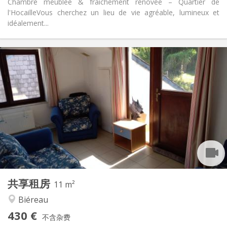
Chambre meublée & fraîchement rénovée – Quartier de
l'Hocaille ​Vous cherchez un lieu de vie agréable, lumineux et
idéalement...
实用信息
430 €
租金:
100 €
水电费:
12个月
租期:
可登记
住房登记:
布局
共用
浴室:
共用
厨房:
2
11 m
面积:
1
私人房间:
共享租房
其他
11 m²
安静, 社区氛围
氛围:
Biéreau
否
无障碍通道:
430 €
禁烟
吸烟:
不含杂费