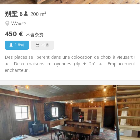
1
私人房间:
别墅
6
其他
200 m²
温馨
氛围:
Wavre
否
无障碍通道:
450 €
禁烟
吸烟:
不含杂费
否
宠物:
1 天前
1 9月
Des places se libèrent dans une colocation de choix à Vieusart !
🔸 Deux maisons mitoyennes (4p + 2p) 🔸 Emplacement
enchanteur...
实用信息
460 €
租金:
80 €
水电费:
12个月, 11个月, 10个月
租期:
可登记
住房登记:
布局
独立
浴室: