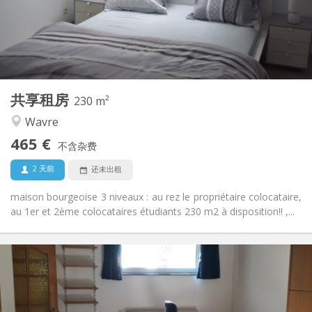
布局
独立
浴室:
共用
厨房:
2
230 m
面积:
7
私人房间:
共享租房
其他
230 m²
安静, 学习氛围, 温馨, 社区氛围
氛围:
Wavre
否
无障碍通道:
465 €
禁烟
吸烟:
不含杂费
否
宠物:
2 天前
还未出租
maison bourgeoise 3 niveaux : au rez le propriétaire colocataire,
au 1er et 2ème colocataires étudiants 230 m2 à disposition!! ,...
实用信息
560 €
租金:
100 €
水电费:
12个月
租期: