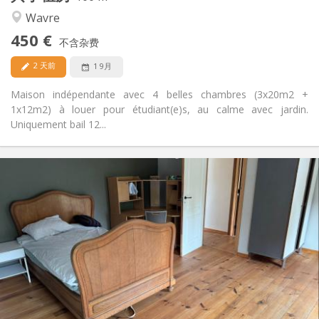
安静
氛围:
Wavre
否
无障碍通道:
450 €
禁烟
吸烟:
不含杂费
否
宠物:
2 天前
1 9月
Maison indépendante avec 4 belles chambres (3x20m2 +
1x12m2) à louer pour étudiant(e)s, au calme avec jardin.
Uniquement bail 12...
实用信息
450 € (75 €/个人)
租金:
75 € (13 €/个人)
水电费:
12个月
租期:
可登记
住房登记:
布局
共用
浴室:
共用
厨房:
2
200 m
面积: