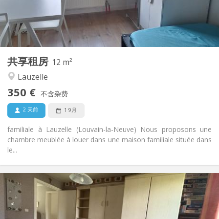
布局
共用
浴室:
共用
厨房:
2
12 m
面积:
1
私人房间:
共享租房
其他
12 m²
安静, 学习氛围
氛围:
Lauzelle
否
无障碍通道:
350 €
禁烟
吸烟:
不含杂费
否
宠物:
2 天前
1 9月
familiale à Lauzelle (Louvain-la-Neuve) Nous proposons une
chambre meublée à louer dans une maison familiale située dans
le...
实用信息
350 €
租金:
50 €
水电费:
12个月, 10个月
租期: