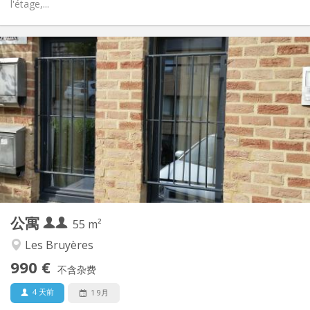
l'étage,...
实用信息
990 € (495 €/个人)
租金:
260 € (130 €/个人)
水电费:
12个月, 5-6个月
租期:
否
住房登记:
布局
独立
浴室:
独立（单独房间）
厨房:
2
55 m
面积:
4
私人房间:
公寓
其他
55 m²
温馨, 学习氛围, 安静
氛围:
Les Bruyères
是
无障碍通道:
990 €
禁烟
吸烟:
不含杂费
否
宠物:
4 天前
1 9月