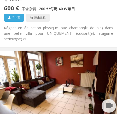
社区氛围, 安静, 温馨, 学习氛围
氛围:
600 €
否
无障碍通道:
不含杂费
200 €
/每周
40 €
/每日
禁烟
吸烟:
7 天前
还未出租
否
宠物:
Régent en éducation physique loue chambre(lit double) dans
une belle villa pour UNIQUEMENT étudiant(e), stagiaire
sérieux(se) et...
实用信息
450 €
租金:
150 €
水电费:
12个月, 11个月, 10个月, 5-6个月
租期:
有登记条件
住房登记:
布局
共用
浴室:
共用
厨房:
2
100 m
面积:
1
私人房间: