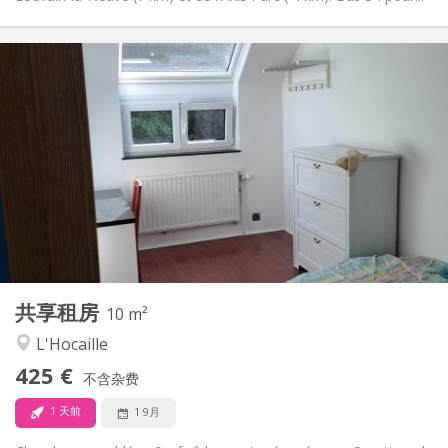
实用信息
425 €
租金:
150 €
水电费:
12个月, 11个月, 10个月
租期:
否
住房登记:
布局
共用
浴室:
共用
厨房:
2
10 m
面积:
1
私人房间:
共享租房
其他
10 m²
温馨, 安静, 学习氛围
氛围:
L'Hocaille
否
无障碍通道:
425 €
禁烟
吸烟:
不含杂费
否
宠物:
1 天前
1 9月