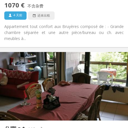
1070 €
禁烟
吸烟:
不含杂费
否
宠物:
4 天前
还未出租
Appartement tout confort aux Bruyères composé de : - Grande
chambre séparée et une autre pièce/bureau ou ch. avec
meubles à...
实用信息
2200 € (440 €/个人)
租金:
375 € (75 €/个人)
水电费:
12个月
租期:
否
住房登记:
布局
共用
浴室:
共用
厨房:
2
110 m
面积:
5
私人房间: