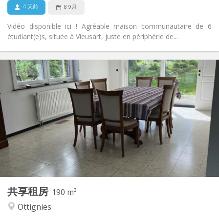
否
宠物:
4 天前
8 9月
Vidéo disponible ici ! Agréable maison communautaire de 6
étudiant(e)s, située à Vieusart, juste en périphérie de...
实用信息
435 €
租金:
160 €
水电费:
12个月, 11个月
租期:
可登记
住房登记:
布局
共用
浴室:
共用
厨房:
2
190 m
面积:
1
私人房间:
共享租房
其他
190 m²
安静, 社区氛围
氛围:
Ottignies
否
无障碍通道: