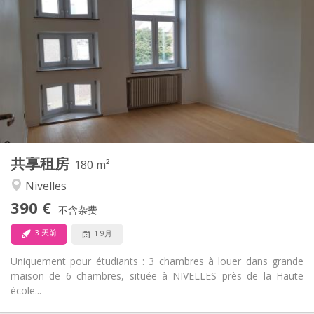
390 €
租金:
75 €
水电费:
12个月
租期:
有登记条件
住房登记:
布局
共用
浴室:
共用
厨房:
2
180 m
面积:
1
私人房间:
共享租房
其他
180 m²
安静
氛围:
Nivelles
否
无障碍通道:
390 €
禁烟
吸烟:
不含杂费
否
宠物:
3 天前
1 9月
Uniquement pour étudiants : 3 chambres à louer dans grande
maison de 6 chambres, située à NIVELLES près de la Haute
école...