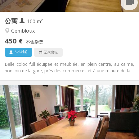
2
100 m
面积:
1
私人房间:
公寓
其他
100 m²
安静, 社区氛围, 学习氛围, 温馨
氛围:
Gembloux
否
无障碍通道:
450 €
禁烟
吸烟:
不含杂费
否
宠物:
5 小时前
还未出租
Belle coloc full équipée et meublée, en plein centre, au calme,
non loin de la gare, près des commerces et à une minute de la...
实用信息
750 €
租金:
50 €
水电费:
3-4个月, 暑假
租期:
否
住房登记:
布局