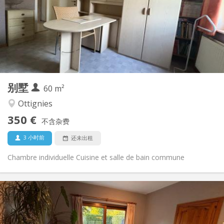
否
住房登记:
布局
共用
浴室:
共用
厨房:
2
60 m
面积:
1
私人房间:
别墅
其他
60 m²
学习氛围, 温馨, 社区氛围, 安静
氛围:
Ottignies
否
无障碍通道:
350 €
禁烟
吸烟:
不含杂费
否
宠物:
3 小时前
还未出租
Chambre individuelle Cuisine et salle de bain commune
实用信息
380 €
租金:
120 €
水电费: