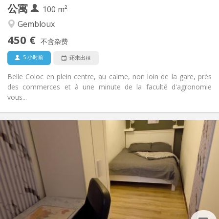
公寓
其他
100 m²
学习氛围, 温馨, 安静, 社区氛围
氛围:
Gembloux
否
无障碍通道:
450 €
禁烟
吸烟:
不含杂费
否
宠物:
5 小时前
还未出租
Belle Coloc en plein centre, au calme, non loin de la gare, près
des commerces et à une minute de la faculté d'agronomie
vous...
实用信息
450 €
租金:
150 €
水电费:
12个月, 11个月, 10个月, 5-6个月
租期:
有登记条件
住房登记:
布局
共用
浴室:
共用
厨房: