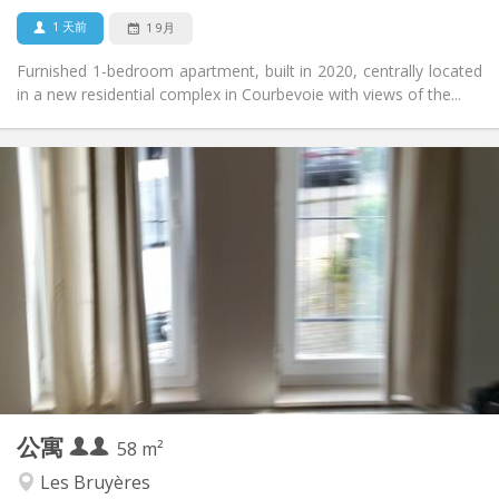
否
宠物:
1 天前
1 9月
Furnished 1-bedroom apartment, built in 2020, centrally located
in a new residential complex in Courbevoie with views of the...
实用信息
1070 € (535 €/个人)
租金:
230 € (115 €/个人)
水电费:
12个月
租期:
有登记条件
住房登记:
布局
独立
浴室:
独立（单独房间）
厨房:
2
58 m
面积:
2
私人房间:
公寓
其他
58 m²
温馨, 安静, 学习氛围
氛围:
Les Bruyères
是
无障碍通道: