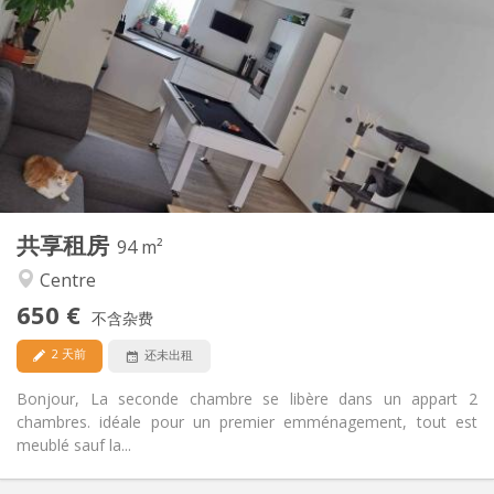
650 €
租金:
150 €
水电费:
12个月, 11个月, 10个月
租期:
可登记
住房登记:
布局
共用
浴室:
共用
厨房:
2
94 m
面积:
1
私人房间:
共享租房
其他
94 m²
安静, 温馨
氛围:
Centre
是
无障碍通道:
650 €
禁烟
吸烟:
不含杂费
可登记
宠物:
2 天前
还未出租
Bonjour, La seconde chambre se libère dans un appart 2
chambres. idéale pour un premier emménagement, tout est
meublé sauf la...