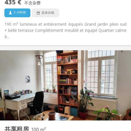
435 €
禁烟
吸烟:
不含杂费
否
宠物:
3 小时前
还未出租
190 m² lumineux et entièrement équipés Grand jardin plein sud
+ belle terrasse Complètement meublé et équipé Quartier calme
à...
实用信息
450 €
租金:
50 €
水电费:
12个月
租期:
否
住房登记:
布局
共用
浴室:
共用
厨房:
2
100 m
面积:
5
私人房间:
共享租房
其他
100 m²