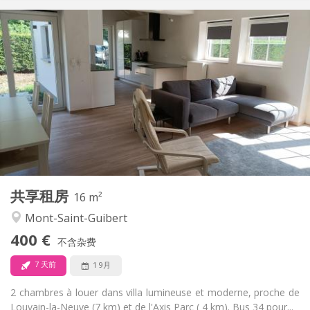
实用信息
400 €
租金:
80 €
水电费:
12个月, 10个月
租期:
否
住房登记:
布局
共用
浴室:
共用
厨房:
2
16 m
面积:
1
私人房间:
共享租房
其他
16 m²
安静
氛围:
Mont-Saint-Guibert
否
无障碍通道:
400 €
禁烟
吸烟:
不含杂费
否
宠物:
7 天前
1 9月
2 chambres à louer dans villa lumineuse et moderne, proche de
Louvain-la-Neuve (7 km) et de l'Axis Parc ( 4 km). Bus 34 pour...