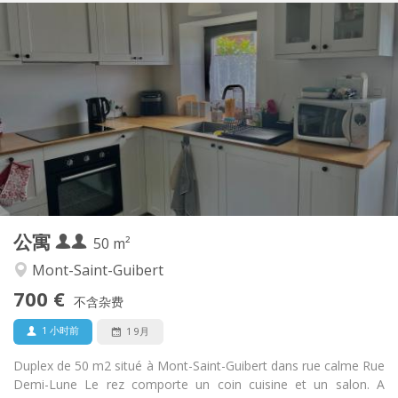
实用信息
700 € (350 €/个人)
租金:
110 € (55 €/个人)
水电费:
12个月
租期:
否
住房登记:
布局
独立
浴室:
独立（单独房间）
厨房:
2
50 m
面积:
2
私人房间:
公寓
其他
50 m²
安静
氛围:
Mont-Saint-Guibert
否
无障碍通道:
700 €
禁烟
吸烟:
不含杂费
否
宠物:
1 小时前
1 9月
Duplex de 50 m2 situé à Mont-Saint-Guibert dans rue calme Rue
Demi-Lune Le rez comporte un coin cuisine et un salon. A