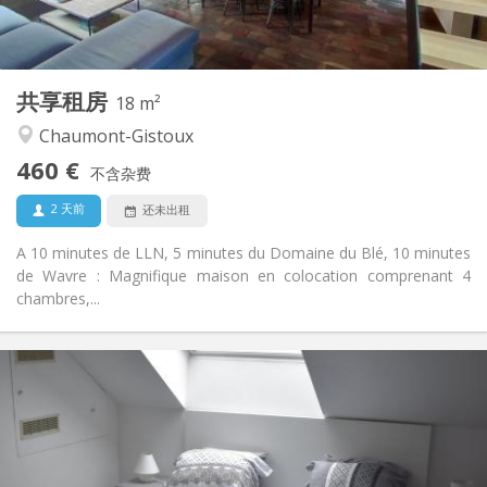
共用
厨房:
2
18 m
面积:
1
私人房间:
共享租房
其他
18 m²
安静, 社区氛围, 温馨
氛围:
Chaumont-Gistoux
否
无障碍通道:
460 €
可吸烟
吸烟:
不含杂费
否
宠物:
2 天前
还未出租
A 10 minutes de LLN, 5 minutes du Domaine du Blé, 10 minutes
de Wavre : Magnifique maison en colocation comprenant 4
chambres,...
实用信息
465 €
租金:
75 €
水电费:
12个月
租期:
有登记条件
住房登记: