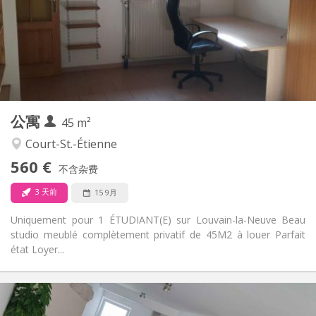
否
住房登记:
布局
独立
浴室:
独立（单独房间）
厨房:
2
45 m
面积:
3
私人房间:
公寓
其他
45 m²
学习氛围
氛围:
Court-St.-Étienne
否
无障碍通道:
560 €
禁烟
吸烟:
不含杂费
否
宠物:
3 天前
15 9月
Uniquement pour 1 ÉTUDIANT(E) sur Louvain-la-Neuve Beau
studio meublé complètement privatif de 45M2 à louer Parfait
état Loyer...
实用信息