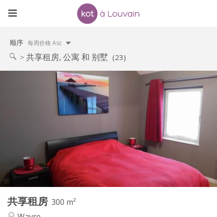
顺序
每周价格 Asc
共享租房, 公寓 和 别墅
(23)
实用信息
600 €
租金:
0 €
水电费:
12个月, 11个月, 10个月, 5-6个月, 3-4个月, 暑假, 月租, 周租,
租期:
日租
否
住房登记:
布局
独立
浴室:
共用
厨房:
2
300 m
面积:
2
私人房间:
共享租房
300 m²
其他
Wavre