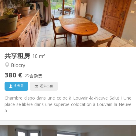
12个月
租期:
可登记
住房登记:
布局
共用
浴室:
共用
厨房:
2
10 m
面积:
1
私人房间:
共享租房
其他
10 m²
学习氛围, 温馨, 安静
氛围:
Blocry
否
无障碍通道:
380 €
可吸烟
吸烟:
不含杂费
可登记
宠物:
6 天前
还未出租
Chambre dispo dans une coloc à Louvain-la-Neuve Salut ! Une
place se libère dans une superbe colocation à Louvain-la-Neuve
à...
实用信息