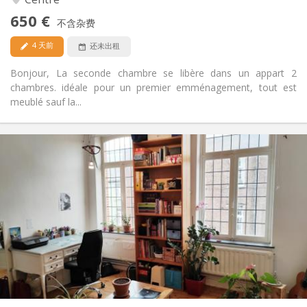
是
无障碍通道:
650 €
禁烟
吸烟:
不含杂费
可登记
宠物:
4 天前
还未出租
Bonjour, La seconde chambre se libère dans un appart 2
chambres. idéale pour un premier emménagement, tout est
meublé sauf la...
实用信息
450 €
租金:
50 €
水电费:
12个月
租期:
否
住房登记:
布局
共用
浴室:
共用
厨房:
2
100 m
面积:
5
私人房间: