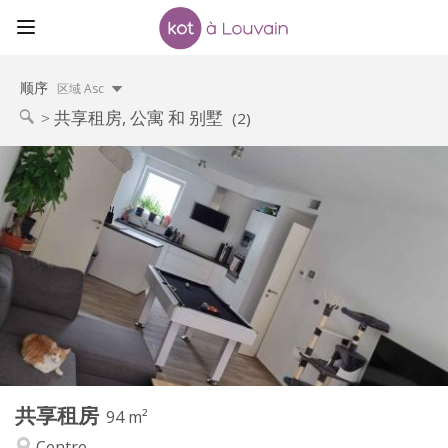
顺序
区域 Asc
共享租房, 公寓 和 别墅
(2)
实用信息
650 €
租金:
150 €
水电费:
12个月, 11个月, 10个月
租期:
可登记
住房登记:
布局
共用
浴室:
共用
厨房:
2
94 m
面积:
1
私人房间:
共享租房
其他
94 m²
安静, 温馨
氛围:
Centre