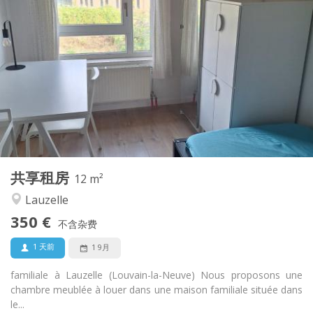
实用信息
350 €
租金:
100 €
水电费:
10个月, 5-6个月, 3-4个月
租期:
否
住房登记:
布局
共用
浴室:
共用
厨房:
2
12 m
面积:
1
私人房间:
共享租房
其他
12 m²
学习氛围, 安静
氛围:
Lauzelle
否
无障碍通道:
350 €
禁烟
吸烟:
不含杂费
否
宠物:
1 天前
1 9月
familiale à Lauzelle (Louvain-la-Neuve) Nous proposons une
chambre meublée à louer dans une maison familiale située dans
le...