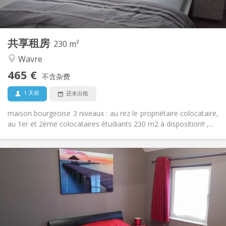
共用
厨房:
2
230 m
面积:
7
私人房间:
共享租房
其他
230 m²
安静, 学习氛围, 温馨, 社区氛围
氛围:
Wavre
否
无障碍通道:
465 €
禁烟
吸烟:
不含杂费
否
宠物:
1 天前
还未出租
maison bourgeoise 3 niveaux : au rez le propriétaire colocataire,
au 1er et 2ème colocataires étudiants 230 m2 à disposition!! ,...
实用信息
600 €
租金:
0 €
水电费:
12个月, 11个月, 10个月, 5-6个月, 3-4个月, 暑假, 月租, 周租,
租期:
日租
否
住房登记: