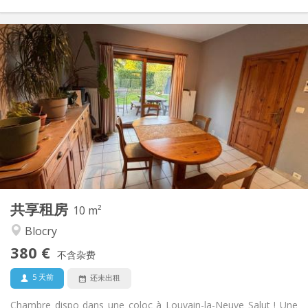
实用信息
380 €
租金:
120 €
水电费:
12个月
租期:
可登记
住房登记:
布局
共用
浴室:
共用
厨房:
2
10 m
面积:
1
私人房间:
共享租房
其他
10 m²
温馨, 安静, 学习氛围
氛围:
Blocry
否
无障碍通道:
380 €
可吸烟
吸烟:
不含杂费
可登记
宠物:
5 天前
还未出租
Chambre dispo dans une coloc à Louvain-la-Neuve Salut ! Une