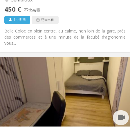
否
无障碍通道:
450 €
禁烟
吸烟:
不含杂费
否
宠物:
9 小时前
还未出租
Belle Coloc en plein centre, au calme, non loin de la gare, près
des commerces et à une minute de la faculté d'agronomie
vous...
实用信息
450 €
租金:
150 €
水电费:
12个月, 11个月, 10个月, 5-6个月
租期:
有登记条件
住房登记:
布局
共用
浴室:
共用
厨房:
2
100 m
面积:
1
私人房间: