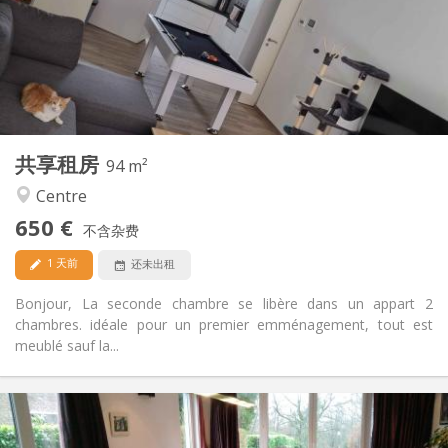
可登记
住房登记:
布局
共用
浴室:
共用
厨房:
2
94 m
面积:
1
私人房间:
共享租房
其他
94 m²
温馨, 安静
氛围:
Centre
是
无障碍通道:
650 €
禁烟
吸烟:
不含杂费
可登记
宠物:
1 天前
还未出租
Bonjour, La seconde chambre se libère dans un appart 2
chambres. idéale pour un premier emménagement, tout est
meublé sauf la...
实用信息
750 €
租金: