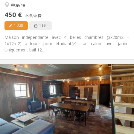
安静
氛围:
Wavre
否
无障碍通道:
450 €
禁烟
吸烟:
不含杂费
否
宠物:
1 天前
1 9月
Maison indépendante avec 4 belles chambres (3x20m2 +
1x12m2) à louer pour étudiant(e)s, au calme avec jardin.
Uniquement bail 12...
实用信息
460 €
租金:
80 €
水电费:
12个月, 11个月, 10个月
租期:
可登记
住房登记:
布局
独立
浴室:
共用
厨房:
2
18 m
面积:
1
私人房间: