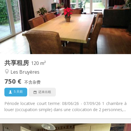
50 €
水电费:
3-4个月, 暑假
租期:
否
住房登记:
布局
独立
浴室:
共用
厨房:
2
120 m
面积:
2
私人房间:
共享租房
其他
120 m²
学习氛围, 温馨, 安静
氛围:
Les Bruyères
否
无障碍通道:
750 €
禁烟
吸烟:
不含杂费
否
宠物:
5 天前
还未出租
Période locative court terme: 08/06/26 - 07/09/26 1 chambre à
louer (occupation simple) dans une colocation de 2 personnes,...
实用信息