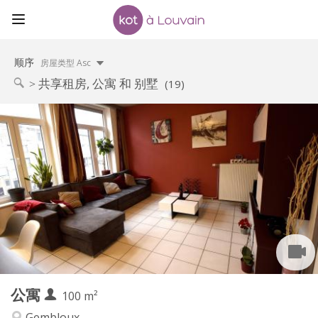
顺序
房屋类型 Asc
共享租房, 公寓 和 别墅
(19)
实用信息
450 €
租金:
150 €
水电费:
12个月, 11个月, 10个月, 5-6个月
租期:
有登记条件
住房登记:
布局
共用
浴室:
共用
厨房:
2
100 m
面积:
1
私人房间:
公寓
其他
100 m²
社区氛围, 学习氛围, 温馨, 安静
氛围:
Gembloux