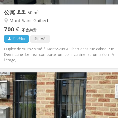
2
私人房间:
公寓
其他
50 m²
安静
氛围:
Mont-Saint-Guibert
否
无障碍通道:
700 €
禁烟
吸烟:
不含杂费
否
宠物:
11 小时前
1 9月
Duplex de 50 m2 situé à Mont-Saint-Guibert dans rue calme Rue
Demi-Lune Le rez comporte un coin cuisine et un salon. A
l'étage,...
实用信息
990 € (495 €/个人)
租金:
260 € (130 €/个人)
水电费:
12个月, 5-6个月
租期:
否
住房登记:
布局