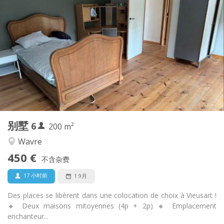
实用信息
450 € (75 €/个人)
租金:
75 € (13 €/个人)
水电费:
12个月
租期:
可登记
住房登记:
布局
共用
浴室:
共用
厨房:
2
200 m
面积:
1
私人房间:
别墅
6
其他
200 m²
温馨
氛围:
Wavre
否
无障碍通道:
450 €
禁烟
吸烟:
不含杂费
否
宠物:
17 小时前
1 9月
Des places se libèrent dans une colocation de choix à Vieusart !
🔸 Deux maisons mitoyennes (4p + 2p) 🔸 Emplacement
enchanteur...