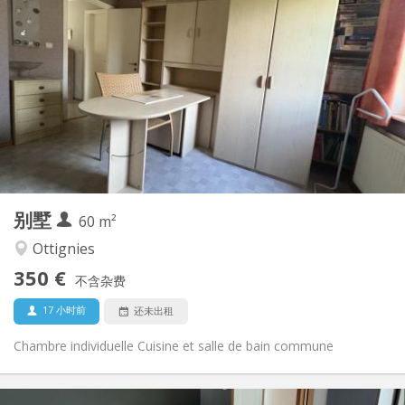
350 €
租金:
50 €
水电费:
12个月, 10个月
租期:
否
住房登记:
布局
共用
浴室:
共用
厨房:
2
60 m
面积:
1
私人房间:
别墅
其他
60 m²
社区氛围, 学习氛围, 温馨, 安静
氛围:
Ottignies
否
无障碍通道:
350 €
禁烟
吸烟:
不含杂费
否
宠物:
17 小时前
还未出租
Chambre individuelle Cuisine et salle de bain commune