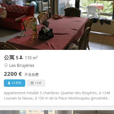
2200 € (440 €/个人)
租金:
375 € (75 €/个人)
水电费:
12个月
租期:
否
住房登记:
布局
共用
浴室:
共用
厨房:
2
110 m
面积:
5
私人房间:
公寓
5
其他
110 m²
学习氛围, 安静
氛围:
Les Bruyères
否
无障碍通道:
2200 €
禁烟
吸烟:
不含杂费
否
宠物:
26 秒前
1 9月
Appartement meublé 5 chambres Quartier des Bruyères, à 1348
Louvain-la-Neuve, à 150 m de la Place Montesquieu (proximité...