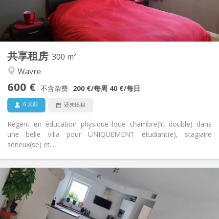
布局
独立
浴室:
共用
厨房:
2
300 m
面积:
2
私人房间:
共享租房
300 m²
其他
Wavre
学习氛围, 社区氛围, 安静, 温馨
氛围:
600 €
否
无障碍通道:
不含杂费
200 €
/每周
40 €
/每日
禁烟
吸烟:
6 天前
还未出租
否
宠物:
Régent en éducation physique loue chambre(lit double) dans
une belle villa pour UNIQUEMENT étudiant(e), stagiaire
sérieux(se) et...
实用信息
650 €
租金:
150 €
水电费:
12个月, 11个月, 10个月
租期: