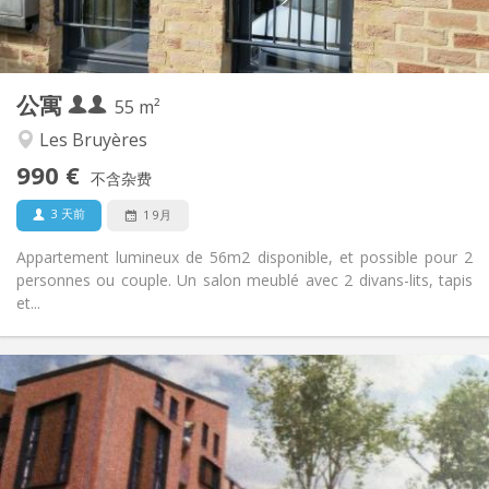
独立
浴室:
独立（单独房间）
厨房:
2
55 m
面积:
4
私人房间:
公寓
其他
55 m²
学习氛围, 安静, 温馨
氛围:
Les Bruyères
是
无障碍通道:
990 €
禁烟
吸烟:
不含杂费
否
宠物:
3 天前
1 9月
Appartement lumineux de 56m2 disponible, et possible pour 2
personnes ou couple. Un salon meublé avec 2 divans-lits, tapis
et...
实用信息
1050 €
租金:
120 €
水电费:
12个月, 3-4个月, 月租
租期:
可登记
住房登记: