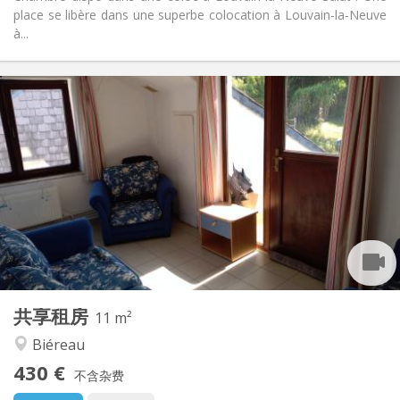
place se libère dans une superbe colocation à Louvain-la-Neuve
à...
实用信息
430 €
租金:
100 €
水电费:
12个月
租期:
可登记
住房登记:
布局
共用
浴室:
共用
厨房:
2
11 m
面积:
1
私人房间:
共享租房
其他
11 m²
社区氛围, 安静
氛围:
Biéreau
否
无障碍通道:
430 €
禁烟
吸烟:
不含杂费
否
宠物: