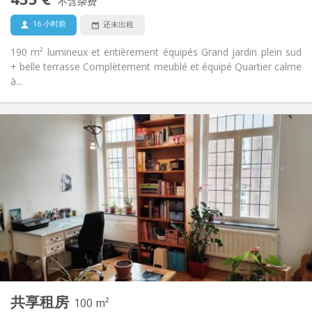
禁烟
吸烟:
不含杂费
否
宠物:
16 小时前
还未出租
190 m² lumineux et entièrement équipés Grand jardin plein sud
+ belle terrasse Complètement meublé et équipé Quartier calme
à...
实用信息
450 €
租金:
50 €
水电费:
12个月
租期:
否
住房登记:
布局
共用
浴室:
共用
厨房:
2
100 m
面积:
5
私人房间:
共享租房
其他
100 m²