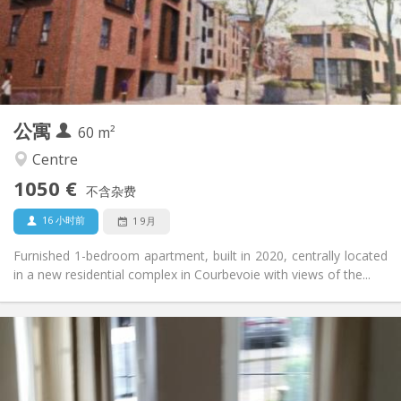
布局
独立
浴室:
独立（单独房间）
厨房:
2
60 m
面积:
5
私人房间:
公寓
其他
60 m²
安静
氛围:
Centre
否
无障碍通道:
1050 €
禁烟
吸烟:
不含杂费
否
宠物:
16 小时前
1 9月
Furnished 1-bedroom apartment, built in 2020, centrally located
in a new residential complex in Courbevoie with views of the...
实用信息
1070 € (535 €/个人)
租金:
230 € (115 €/个人)
水电费:
12个月
租期: