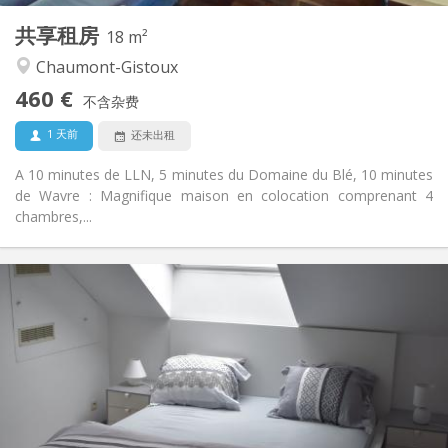
共享租房
其他
18 m²
温馨, 社区氛围, 安静
氛围:
Chaumont-Gistoux
否
无障碍通道:
460 €
可吸烟
吸烟:
不含杂费
否
宠物:
1 天前
还未出租
A 10 minutes de LLN, 5 minutes du Domaine du Blé, 10 minutes
de Wavre : Magnifique maison en colocation comprenant 4
chambres,...
实用信息
465 €
租金:
75 €
水电费:
12个月
租期:
有登记条件
住房登记:
布局
独立
浴室: