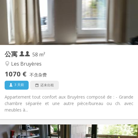
有登记条件
住房登记:
布局
独立
浴室:
独立（单独房间）
厨房:
2
58 m
面积:
2
私人房间:
公寓
其他
58 m²
安静, 温馨, 学习氛围
氛围:
Les Bruyères
是
无障碍通道:
1070 €
禁烟
吸烟:
不含杂费
否
宠物:
3 天前
还未出租
Appartement tout confort aux Bruyères composé de : - Grande
chambre séparée et une autre pièce/bureau ou ch. avec
meubles à...
实用信息