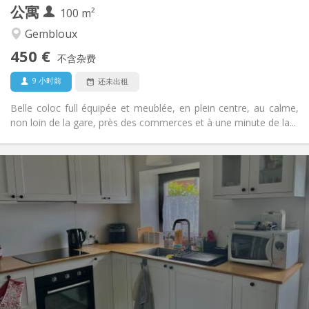
公寓
其他
100 m²
安静, 学习氛围, 温馨, 社区氛围
氛围:
Gembloux
否
无障碍通道:
450 €
禁烟
吸烟:
不含杂费
否
宠物:
9 小时前
还未出租
Belle coloc full équipée et meublée, en plein centre, au calme,
non loin de la gare, près des commerces et à une minute de la...
实用信息
700 € (350 €/个人)
租金:
110 € (55 €/个人)
水电费:
12个月
租期:
否
住房登记:
布局
独立
浴室:
独立（单独房间）
厨房:
2
50 m
面积: