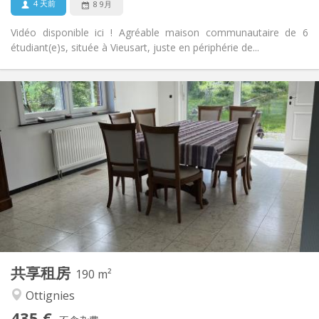
4 天前
8 9月
Vidéo disponible ici ! Agréable maison communautaire de 6
étudiant(e)s, située à Vieusart, juste en périphérie de...
实用信息
435 €
租金:
160 €
水电费:
12个月, 11个月
租期:
可登记
住房登记:
布局
共用
浴室:
共用
厨房:
2
190 m
面积:
1
私人房间:
共享租房
其他
190 m²
社区氛围, 安静
氛围:
Ottignies
否
无障碍通道:
435 €