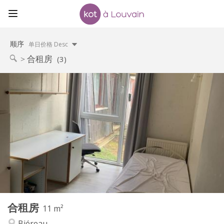
顺序
单日价格 Desc
合租房
(3)
实用信息
330 €
租金:
120 €
水电费:
12个月
租期:
否
住房登记:
布局
共用
浴室:
共用
厨房:
2
11 m
面积:
1
私人房间:
合租房
其他
11 m²
社区氛围, 学习氛围
氛围:
Biéreau