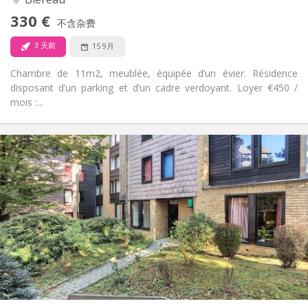
否
无障碍通道:
330 €
禁烟
吸烟:
不含杂费
否
宠物:
3 天前
15 9月
Chambre de 11m2, meublée, équipée d’un évier. Résidence
disposant d’un parking et d’un cadre verdoyant. Loyer €450 /
mois :...
实用信息
400 €
租金:
60 €
水电费:
12个月
租期:
否
住房登记:
布局
共用
浴室:
共用
厨房:
2
10 m
面积:
1
私人房间: