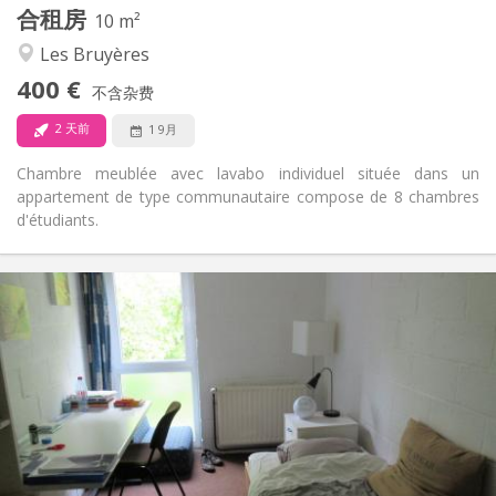
合租房
其他
10 m²
社区氛围
氛围:
Les Bruyères
否
无障碍通道:
400 €
禁烟
吸烟:
不含杂费
否
宠物:
2 天前
1 9月
Chambre meublée avec lavabo individuel située dans un
appartement de type communautaire compose de 8 chambres
d'étudiants.
实用信息
420 €
租金:
80 €
水电费:
12个月
租期:
否
住房登记:
布局
共用
浴室:
共用
厨房: