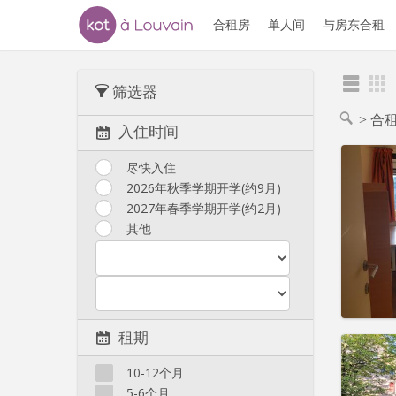
合租房
单人间
与房东合租
筛选器
合
入住时间
尽快入住
2026年秋季学期开学(约9月)
2027年春季学期开学(约2月)
住房登
租期:
暑
其他
水电费:
租金:
3
实用
租期
10-12个月
5-6个月