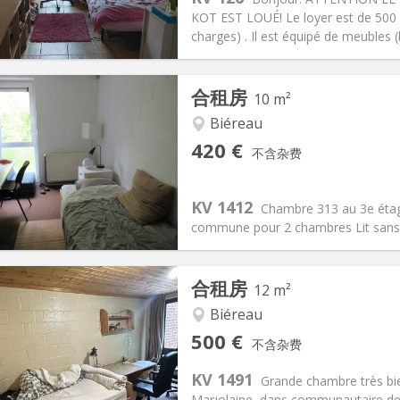
00 €
浴室:
共用
KOT EST LOUÉ! Le loyer est de 500 e
信息
布局
charges) . Il est équipé de meubles (
合租房
10 m²
Biéreau
记:
否
私人房间:
1
420 €
不含杂费
2个月
面积:
10 m
2
80 €
厨房:
共用
20 €
浴室:
共用
KV 1412
Chambre 313 au 3e éta
信息
布局
commune pour 2 chambres Lit sans 
合租房
12 m²
Biéreau
记:
否
私人房间:
1
500 €
不含杂费
2个月
面积:
12 m
2
0 €
厨房:
共用
KV 1491
Grande chambre très bie
00 €
浴室:
共用
Marjolaine, dans communautaire de 