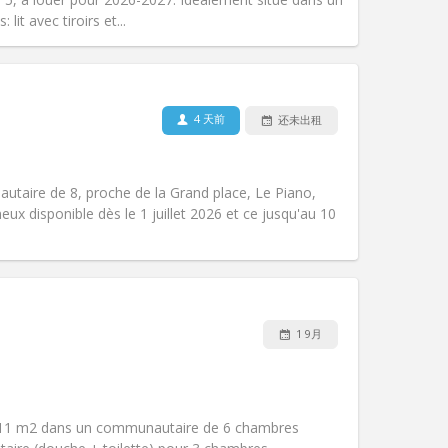
其他
it avec tiroirs et...
4 天前
还未出租
宠物:
否
吸烟:
禁烟
无障碍通道:
否
utaire de 8, proche de la Grand place, Le Piano,
氛围:
学习氛围, 社区氛围
neux disponible dès le 1 juillet 2026 et ce jusqu'au 10
其他
1 9月
宠物:
否
吸烟:
禁烟
无障碍通道:
否
氛围:
社区氛围
 11 m2 dans un communautaire de 6 chambres