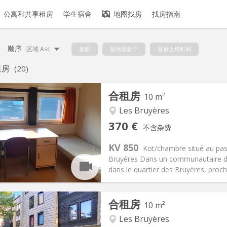
公寓和共享租房
学生宿舍
地图找房
找房指南
顺序
区域 Asc
最新
最后更新于
最后上线时间
租房
(20)
合租房
10 m²
Les Bruyères
记:
否
私人房间:
1
370 €
不含杂费
假
面积:
10 m
2
5 €
厨房:
共用
KV 850
Kot/chambre situé au pass
70 €
浴室:
共用
Bruyères Dans un communautaire de
信息
布局
dans le quartier des Bruyères, proch
合租房
10 m²
Les Bruyères