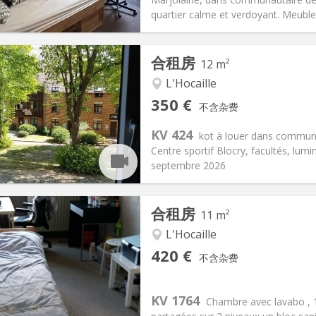
信息
布局
quartier calme et verdoyant. Meubles: l
合租房
12 m²
L'Hocaille
记:
否
私人房间:
1
350 €
不含杂费
假, 月租
面积:
12 m
2
10 €
厨房:
共用
KV 424
kot à louer dans communa
50 €
浴室:
共用
Centre sportif Blocry, facultés, lumi
信息
布局
septembre 2026
合租房
11 m²
L'Hocaille
记:
否
私人房间:
1
420 €
不含杂费
2个月
面积:
11 m
2
110 €
厨房:
共用
20 €
浴室:
共用
KV 1764
Chambre avec lavabo ,