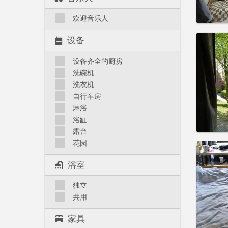
实用
欢迎音乐人
设备
设备齐全的厨房
住房登
洗碗机
租期:
暑
洗衣机
水电费:
自行车房
租金:
3
淋浴
实用
浴缸
露台
花园
浴室
住房登
独立
租期:
1
共用
水电费:
租金:
4
家具