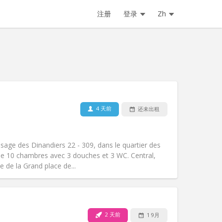
注册
登录
Zh
4 天前
还未出租
宠物:
否
吸烟:
禁烟
无障碍通道:
否
age des Dinandiers 22 - 309, dans le quartier des
氛围:
社区氛围, 安静, 学习氛围, 温馨
 10 chambres avec 3 douches et 3 WC. Central,
其他
e de la Grand place de...
2 天前
1 9月