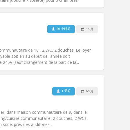
其他
itaire (douche + toilette) pour 3 chambres
20 小时前
1 9月
宠物:
否
吸烟:
禁烟
无障碍通道:
否
mmunautaire de 10 , 2 WC, 2 douches. Le loyer
氛围:
社区氛围
yable soit en au début de l’année soit
其他
 245€ (sauf changement de la part de la...
1 天前
6 9月
宠物:
否
吸烟:
禁烟
无障碍通道:
否
er, dans maison communautaire de 9, dans le
氛围:
安静, 温馨
iving/cuisine communautaire, 2 douches, 2 WCs
其他
 situé: près des auditoires...