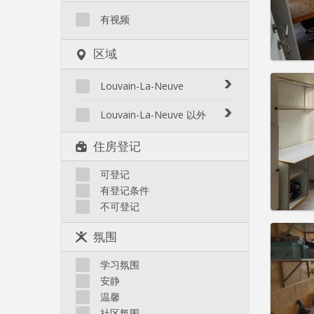
水电费:
租金:
3
有视频
实用
区域
Louvain-La-Neuve
Biéreau
Louvain-La-Neuve 以外
住房登
Blocry
租期:
1
Court-St.-Étienne
住房登记
Centre
水电费:
Gembloux
L'Hocaille
租金:
3
Genappe
可登记
La Baraque
有登记条件
实用
Mont-Saint-Guibert
Lauzelle
不可登记
Nivelles
Les Bruyères
Ottignies
氛围
Rixensart
Walhain
学习氛围
住房登
Wavre
安静
租期:
1
其他
温馨
水电费:
社区氛围