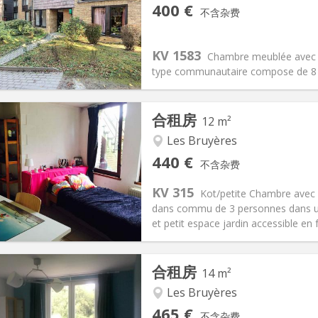
记:
否
私人房间:
1
400 €
不含杂费
2个月
面积:
10 m
2
60 €
厨房:
共用
00 €
浴室:
共用
KV 1583
Chambre meublée avec l
信息
布局
type communautaire compose de 8 
合租房
12 m²
Les Bruyères
记:
否
私人房间:
1
440 €
不含杂费
2个月
面积:
12 m
2
60 €
厨房:
共用
KV 315
Kot/petite Chambre avec 
40 €
浴室:
独立
dans commu de 3 personnes dans un
信息
布局
et petit espace jardin accessible en f
合租房
14 m²
Les Bruyères
记:
否
私人房间:
1
465 €
不含杂费