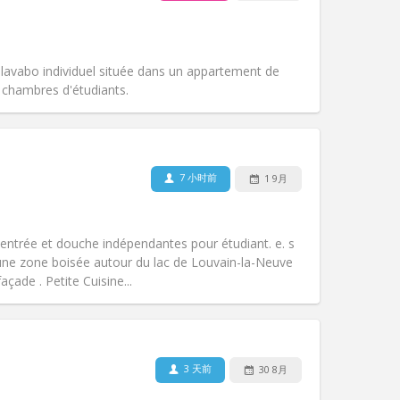
宠物:
否
吸烟:
禁烟
无障碍通道:
否
氛围:
社区氛围
avabo individuel située dans un appartement de
其他
chambres d'étudiants.
7 小时前
1 9月
宠物:
否
吸烟:
禁烟
无障碍通道:
否
entrée et douche indépendantes pour étudiant. e. s
氛围:
温馨, 社区氛围, 安静
e zone boisée autour du lac de Louvain-la-Neuve
其他
açade . Petite Cuisine...
3 天前
30 8月
宠物:
否