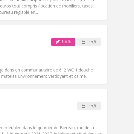
氛围:
社区氛围, 安静, 学习氛围
uros tout compris (location de mobiliers, taxes,
其他
bureau réglable en...
5 天前
15 9月
宠物:
否
吸烟:
禁烟
无障碍通道:
否
氛围:
安静
ge dans un communautaire de 6. 2 WC 1 douche
其他
matelas Environnement verdoyant et calme.
15 9月
宠物:
否
吸烟:
禁烟
无障碍通道:
否
n meublée dans le quartier du Biéreau, rue de la
氛围:
安静, 学习氛围
5, à louer pour 2026-2027. Idéalement situé dans un