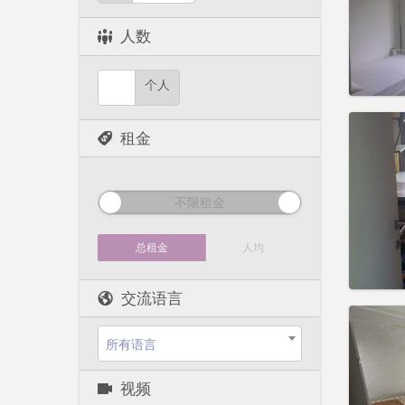
租期:
1
水电费:
人数
租金:
4
实用
个人
租金
住房登
租期:
暑
不限租金
水电费:
租金:
2
总租金
人均
实用
交流语言
所有语言
住房登
视频
租期:
暑