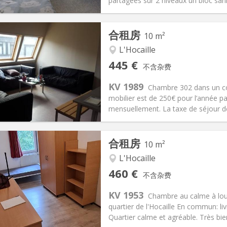
信息
布局
partagées sur 2 niveaux un bloc san
合租房
10 m²
L'Hocaille
记:
可登记
私人房间:
1
445 €
不含杂费
2个月
面积:
10 m
2
55 €
厨房:
共用
KV 1989
Chambre 302 dans un co
45 €
浴室:
共用
mobilier est de 250€ pour l’année pa
信息
布局
mensuellement. La taxe de séjour de
合租房
10 m²
L'Hocaille
记:
否
私人房间:
1
460 €
不含杂费
2个月
面积:
10 m
2
70 €
厨房:
共用
KV 1953
Chambre au calme à lou
60 €
浴室:
共用
quartier de l'Hocaille En commun: l
信息
布局
Quartier calme et agréable. Très bien