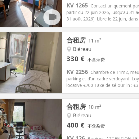
75 €
厨房:
共用
KV 1265
Contact uniquement par t
00 €
浴室:
独立
partir du 22 juin 2026, jusqu'au 31 a
信息
布局
31 août 2026). Libre le 22 juin, dans 
合租房
11 m²
Biéreau
记:
否
私人房间:
1
330 €
不含杂费
2个月
面积:
11 m
2
120 €
厨房:
共用
KV 2256
Chambre de 11m2, meubl
30 €
浴室:
共用
parking et d’un cadre verdoyant. Lo
信息
布局
locative €700 Taxe de séjour lln : 
合租房
10 m²
Biéreau
记:
否
私人房间:
1
400 €
不含杂费
2个月
面积:
10 m
2
100 €
厨房:
共用
KV 126
Bonjour. ATTENTION LE KO