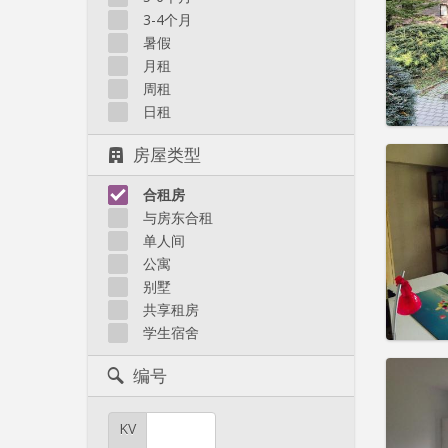
住房登
3-4个月
租期:
1
水电费:
暑假
租金:
4
月租
周租
实用
日租
房屋类型
合租房
住房登
与房东合租
租期:
1
单人间
水电费:
公寓
租金:
4
别墅
共享租房
实用
学生宿舍
编号
KV
住房登