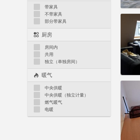
实用
带家具
不带家具
部分带家具
厨房
住房登
租期:
1
房间内
水电费:
共用
租金:
4
独立（单独房间）
实用
暖气
中央供暖
中央供暖（独立计量）
燃气暖气
住房登
电暖
租期:
1
水电费:
租金:
4
实用