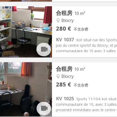
合租房
10 m²
Blocry
记:
否
私人房间:
2
280 €
不含杂费
假
面积:
10 m
2
10 €
厨房:
共用
KV 1037
Kot situé rue des Sports
80 €
浴室:
共用
pas du centre sportif du Blocry, et
信息
布局
communautaire de 10 avec 3 salles d
合租房
10 m²
Blocry
285 €
记:
否
私人房间:
2
不含杂费
假
面积:
10 m
2
5 €
厨房:
共用
KV 1025
Sports 11/104: kot situ
85 €
浴室:
共用
communautaire de 10, avec 3 salle
信息
布局
proximité immédiate avec le centre sp