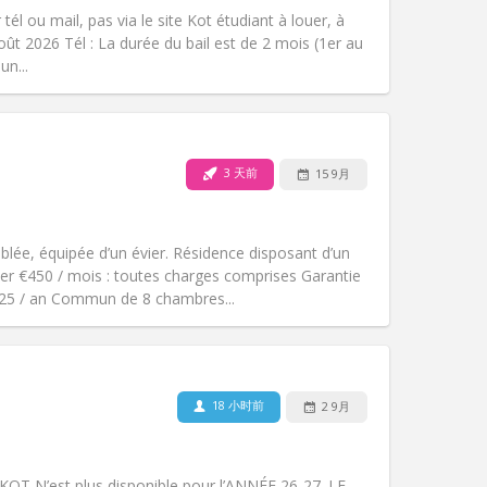
无障碍通道:
否
él ou mail, pas via le site Kot étudiant à louer, à
氛围:
学习氛围, 社区氛围, 温馨
oût 2026 Tél : La durée du bail est de 2 mois (1er au
其他
un...
3 天前
15 9月
宠物:
否
吸烟:
禁烟
无障碍通道:
否
ée, équipée d’un évier. Résidence disposant d’un
氛围:
学习氛围, 社区氛围
yer €450 / mois : toutes charges comprises Garantie
其他
€325 / an Commun de 8 chambres...
18 小时前
2 9月
宠物:
否
吸烟:
禁烟
无障碍通道:
否
T N’est plus disponible pour l’ANNÉE 26-27. LE