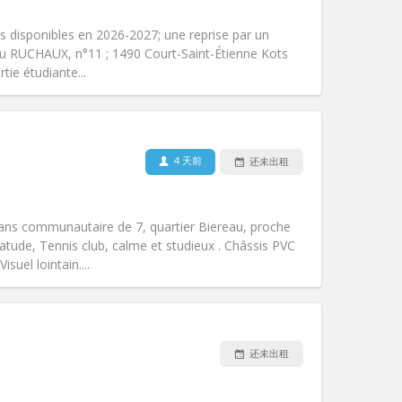
吸烟:
禁烟
无障碍通道:
否
s disponibles en 2026-2027; une reprise par un
氛围:
安静, 学习氛围, 温馨
du RUCHAUX, n°11 ; 1490 Court-Saint-Étienne Kots
其他
tie étudiante...
4 天前
还未出租
宠物:
否
吸烟:
禁烟
无障碍通道:
否
dans communautaire de 7, quartier Biereau, proche
氛围:
社区氛围, 安静, 学习氛围
tude, Tennis club, calme et studieux . Châssis PVC
其他
isuel lointain....
还未出租
宠物:
否
吸烟:
禁烟