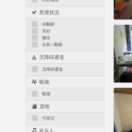
租金:
4
实用
房屋状况
待翻新
良好
极佳
全新 / 翻新
住房登
租期:
1
无障碍通道
水电费:
租金:
4
无障碍通道
实用
吸烟
吸烟
宠物
住房登
租期:
1
可登记
水电费:
租金:
5
音乐人