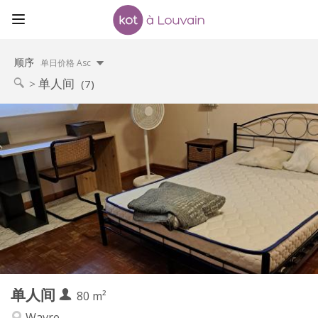
顺序
单日价格 Asc
单人间
(7)
实用信息
450 €
租金:
50 €
水电费:
12个月
租期:
否
住房登记:
布局
独立
浴室:
房间内
厨房:
2
80 m
面积:
3
私人房间:
单人间
其他
80 m²
温馨
氛围:
Wavre