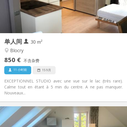
布局
独立
浴室:
房间内
厨房:
2
30 m
面积:
1
私人房间:
单人间
其他
30 m²
安静, 温馨
氛围:
Blocry
否
无障碍通道:
850 €
禁烟
吸烟:
不含杂费
否
宠物:
11 小时前
15 9月
EXCEPTIONNEL STUDIO avec une vue sur le lac (très rare).
Calme tout en étant à 5 min du centre. A ne pas manquer.
Nouveaux...
实用信息
850 €
租金:
50 €
水电费: