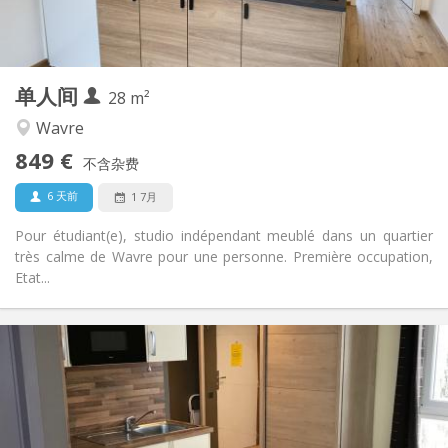
独立
浴室:
独立（单独房间）
厨房:
2
28 m
面积:
2
私人房间:
单人间
其他
28 m²
学习氛围
氛围:
Wavre
否
无障碍通道:
849 €
禁烟
吸烟:
不含杂费
否
宠物:
6 天前
1 7月
Pour étudiant(e), studio indépendant meublé dans un quartier
très calme de Wavre pour une personne. Première occupation,
Etat...
实用信息
850 €
租金:
100 €
水电费:
12个月
租期:
否
住房登记: