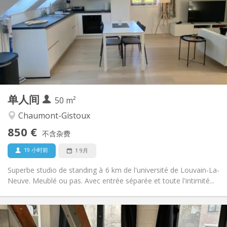
12个月
租期:
否
住房登记:
布局
独立
浴室:
房间内
厨房:
2
50 m
面积:
2
私人房间:
单人间
其他
50 m²
温馨, 安静
氛围:
Chaumont-Gistoux
否
无障碍通道:
850 €
禁烟
吸烟:
不含杂费
否
宠物:
19 小时前
1 9月
Superbe studio de standing à 6 km de l'université de Louvain-La-
Neuve. Meublé ou pas. Avec entrée séparée et toute l'intimité...
实用信息