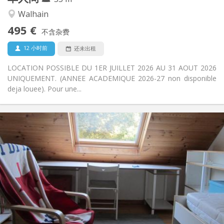
安静, 学习氛围, 温馨
氛围:
Walhain
否
无障碍通道:
495 €
禁烟
吸烟:
不含杂费
否
宠物:
12 小时前
还未出租
LOCATION POSSIBLE DU 1ER JUILLET 2026 AU 31 AOUT 2026
UNIQUEMENT. (ANNEE ACADEMIQUE 2026-27 non disponible
deja louee). Pour une...
实用信息
500 €
租金:
50 €
水电费:
10个月
租期:
否
住房登记:
布局
独立
浴室:
独立（单独房间）
厨房:
2
50 m
面积: