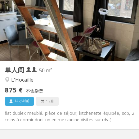
875 € (438 €/个人)
租金:
100 € (50 €/个人)
水电费:
12个月
租期:
有登记条件
住房登记:
布局
独立
浴室:
独立（单独房间）
厨房:
2
50 m
面积:
4
私人房间:
单人间
其他
50 m²
学习氛围, 安静
氛围:
L'Hocaille
否
无障碍通道:
875 €
可吸烟
吸烟:
不含杂费
否
宠物:
14 小时前
1 9月
flat duplex meublé. pièce de séjour, kitchenette équipée, sdb, 2
coins à dormir dont un en mezzanine Visites sur rdv (...