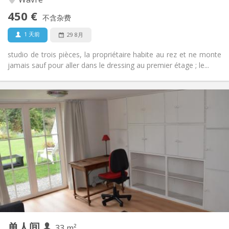
否
无障碍通道:
450 €
禁烟
吸烟:
不含杂费
否
宠物:
1 天前
29 8月
studio de trois pièces, la propriétaire habite au rez et ne monte
jamais sauf pour aller dans le dressing au premier étage ; le...
实用信息
495 €
租金:
100 €
水电费:
12个月, 10个月, 5-6个月, 暑假, 月租
租期:
否
住房登记:
布局
独立
浴室:
独立（单独房间）
厨房:
2
33 m
面积:
3
私人房间:
单人间
其他
33 m²