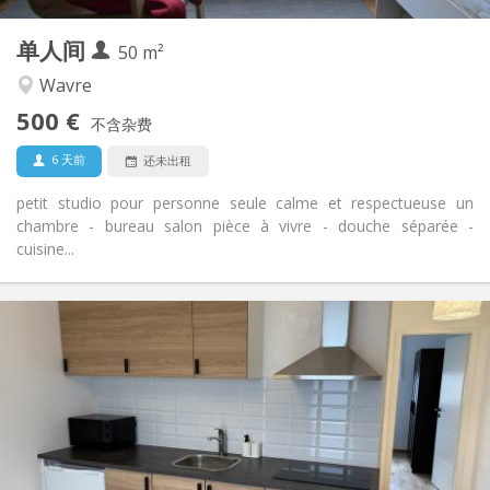
3
私人房间:
单人间
其他
50 m²
安静, 学习氛围
氛围:
Wavre
否
无障碍通道:
500 €
禁烟
吸烟:
不含杂费
否
宠物:
6 天前
还未出租
petit studio pour personne seule calme et respectueuse un
chambre - bureau salon pièce à vivre - douche séparée -
cuisine...
实用信息
849 €
租金:
1 €
水电费:
12个月, 11个月, 10个月, 5-6个月, 3-4个月
租期:
否
住房登记:
布局