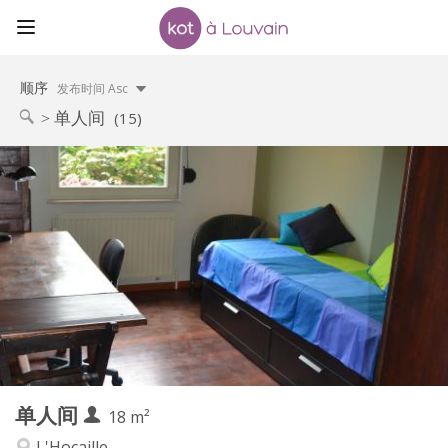
顺序
发布时间 Asc
单人间
(15)
实用信息
450 €
租金:
150 €
水电费:
5-6个月, 暑假
租期:
可登记
住房登记:
布局
独立
浴室:
独立（单独房间）
厨房:
2
18 m
面积:
1
私人房间:
单人间
其他
18 m²
温馨, 学习氛围, 安静
氛围:
L'Hocaille