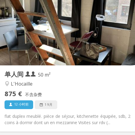
实用信息
875 € (438 €/个人)
租金:
100 € (50 €/个人)
水电费:
12个月
租期:
有登记条件
住房登记:
布局
独立
浴室:
独立（单独房间）
厨房:
2
50 m
面积:
4
私人房间:
单人间
其他
50 m²
学习氛围, 安静
氛围:
L'Hocaille
否
无障碍通道:
875 €
可吸烟
吸烟:
不含杂费
否
宠物:
12 小时前
1 9月
flat duplex meublé. pièce de séjour, kitchenette équipée, sdb, 2
coins à dormir dont un en mezzanine Visites sur rdv (...