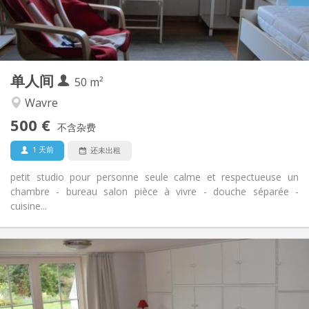
独立
浴室:
独立（单独房间）
厨房:
2
50 m
面积:
3
私人房间:
单人间
其他
50 m²
安静, 学习氛围
氛围:
Wavre
否
无障碍通道:
500 €
禁烟
吸烟:
不含杂费
否
宠物:
1 天前
还未出租
petit studio pour personne seule calme et respectueuse un
chambre - bureau salon pièce à vivre - douche séparée -
cuisine...
实用信息
495 €
租金:
100 €
水电费:
12个月, 10个月, 5-6个月, 暑假, 月租
租期: