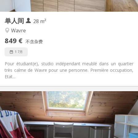
2
28 m
面积:
2
私人房间:
单人间
其他
28 m²
学习氛围
氛围:
Wavre
否
无障碍通道:
849 €
禁烟
吸烟:
不含杂费
否
宠物:
1 7月
Pour étudiant(e), studio indépendant meublé dans un quartier
très calme de Wavre pour une personne. Première occupation,
Etat...
实用信息
500 €
租金:
50 €
水电费:
10个月
租期:
否
住房登记:
布局