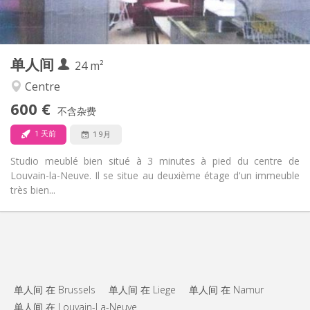
房间内
厨房:
2
24 m
面积:
2
私人房间:
单人间
其他
24 m²
安静, 温馨, 学习氛围
氛围:
Centre
否
无障碍通道:
600 €
禁烟
吸烟:
不含杂费
否
宠物:
1 天前
1 9月
Studio meublé bien situé à 3 minutes à pied du centre de
Louvain-la-Neuve. Il se situe au deuxième étage d'un immeuble
très bien...
单人间 在 Brussels
单人间 在 Liege
单人间 在 Namur
单人间 在 Louvain-La-Neuve