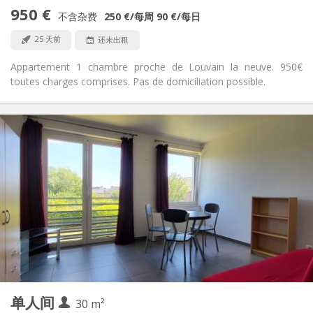
否
无障碍通道:
950 €
禁烟
吸烟:
不含杂费
250 €
/每周
90 €
/每日
否
宠物:
25 天前
还未出租
Appartement 1 chambre proche de Louvain la neuve. 950€
toutes charges comprises. Pas de domiciliation possible.
实用信息
620 €
租金:
150 €
水电费:
12个月
租期:
否
住房登记:
布局
独立
浴室:
独立（单独房间）
厨房:
2
30 m
面积:
3
私人房间:
单人间
其他
30 m²