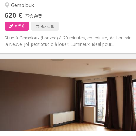
安静
氛围:
Gembloux
否
无障碍通道:
620 €
禁烟
吸烟:
不含杂费
否
宠物:
6 天前
还未出租
Situé à Gembloux (Lonzée) à 20 minutes, en voiture, de Louvain
la Neuve. Joli petit Studio à louer. Lumineux. Idéal pour...
实用信息
600 € (300 €/个人)
租金:
70 € (35 €/个人)
水电费:
12个月
租期:
可登记
住房登记:
布局
独立
浴室:
独立（单独房间）
厨房:
2
55 m
面积:
3
私人房间: