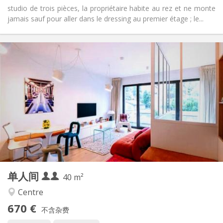
studio de trois pièces, la propriétaire habite au rez et ne monte
jamais sauf pour aller dans le dressing au premier étage ; le...
实用信息
670 € (335 €/个人)
租金:
0 € (0 €/个人)
水电费:
12个月
租期:
可登记
住房登记:
布局
独立
浴室:
房间内
厨房:
2
40 m
面积:
1
私人房间:
单人间
其他
40 m²
温馨, 学习氛围, 社区氛围, 安静
氛围:
Centre
否
无障碍通道:
670 €
可吸烟
吸烟:
不含杂费
可登记
宠物: