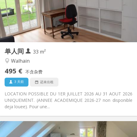
否
住房登记:
布局
独立
浴室:
独立（单独房间）
厨房:
2
33 m
面积:
3
私人房间:
单人间
其他
33 m²
安静, 温馨, 学习氛围
氛围:
Walhain
否
无障碍通道:
495 €
禁烟
吸烟:
不含杂费
否
宠物:
3 天前
还未出租
LOCATION POSSIBLE DU 1ER JUILLET 2026 AU 31 AOUT 2026
UNIQUEMENT. (ANNEE ACADEMIQUE 2026-27 non disponible
deja louee). Pour une...
实用信息
850 €
租金: