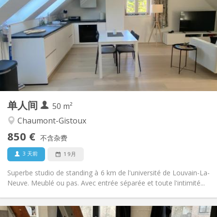
50 €
水电费:
12个月
租期:
否
住房登记:
布局
独立
浴室:
房间内
厨房:
2
50 m
面积:
2
私人房间:
单人间
其他
50 m²
安静, 温馨
氛围:
Chaumont-Gistoux
否
无障碍通道:
850 €
禁烟
吸烟:
不含杂费
否
宠物:
3 天前
1 9月
Superbe studio de standing à 6 km de l'université de Louvain-La-
Neuve. Meublé ou pas. Avec entrée séparée et toute l'intimité...