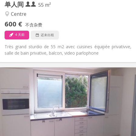
单人间
其他
55 m²
安静, 学习氛围
氛围:
Centre
是
无障碍通道:
600 €
禁烟
吸烟:
不含杂费
否
宠物:
4 天前
还未出租
Très grand sturdio de 55 m2 avec cuisines équipée privativve,
salle de bain privative, balcon, video parlophone
实用信息
495 €
租金:
100 €
水电费:
12个月
租期:
否
住房登记:
布局
独立
浴室:
房间内
厨房:
2
20 m
面积: