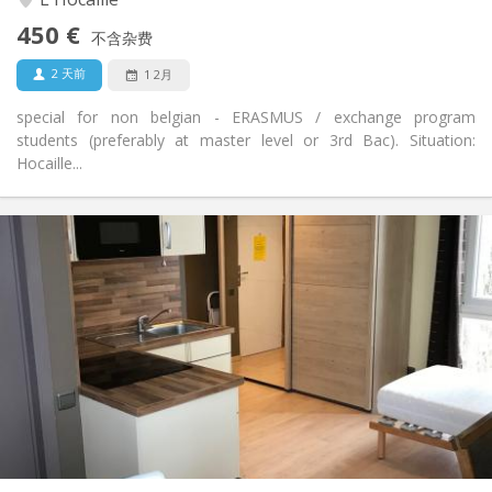
是
无障碍通道:
450 €
禁烟
吸烟:
不含杂费
否
宠物:
2 天前
1 2月
special for non belgian - ERASMUS / exchange program
students (preferably at master level or 3rd Bac). Situation:
Hocaille...
实用信息
850 €
租金:
100 €
水电费:
12个月
租期:
否
住房登记:
布局
独立
浴室:
房间内
厨房:
2
30 m
面积:
1
私人房间: