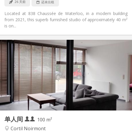
26 天前
还未出租
Located at 838 Chaussée de Waterloo, in a modern building
from 2021, this superb furnished studio of approximately 40 m²
is on...
实用信息
950 € (475 €/个人)
租金:
0 € (0 €/个人)
水电费:
月租, 周租, 日租
租期:
否
住房登记:
布局
独立
浴室:
独立（单独房间）
厨房:
2
100 m
面积:
2
私人房间:
单人间
其他
100 m²
安静
氛围:
Cortil Noirmont