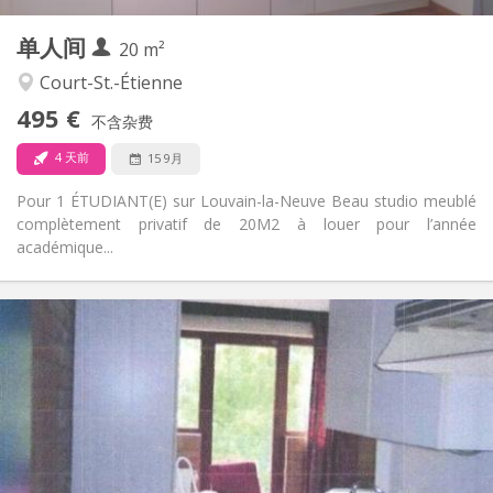
1
私人房间:
单人间
其他
20 m²
安静
氛围:
Court-St.-Étienne
否
无障碍通道:
495 €
禁烟
吸烟:
不含杂费
否
宠物:
4 天前
15 9月
Pour 1 ÉTUDIANT(E) sur Louvain-la-Neuve Beau studio meublé
complètement privatif de 20M2 à louer pour l’année
académique...
实用信息
600 €
租金:
45 €
水电费:
12个月
租期:
否
住房登记:
布局
独立
浴室: