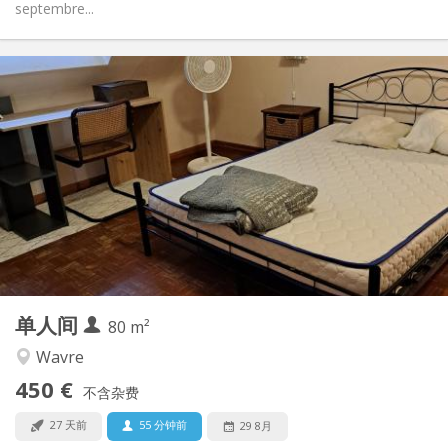
septembre...
实用信息
450 €
租金:
50 €
水电费:
12个月
租期:
否
住房登记:
布局
独立
浴室:
房间内
厨房:
2
80 m
面积:
3
私人房间:
单人间
其他
80 m²
温馨
氛围:
Wavre
否
无障碍通道:
450 €
禁烟
吸烟:
不含杂费
否
宠物:
27 天前
55 分钟前
29 8月