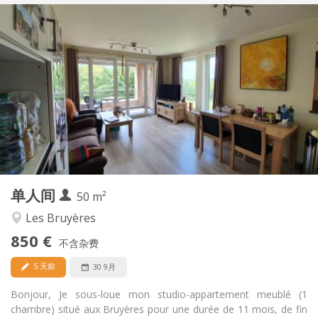
实用信息
850 €
租金:
60 €
水电费:
11个月
租期:
否
住房登记:
布局
独立
浴室:
独立（单独房间）
厨房:
2
50 m
面积:
4
私人房间:
单人间
其他
50 m²
学习氛围, 安静, 温馨
氛围:
Les Bruyères
是
无障碍通道:
850 €
禁烟
吸烟:
不含杂费
否
宠物:
5 天前
30 9月
Bonjour, Je sous-loue mon studio-appartement meublé (1
chambre) situé aux Bruyères pour une durée de 11 mois, de fin