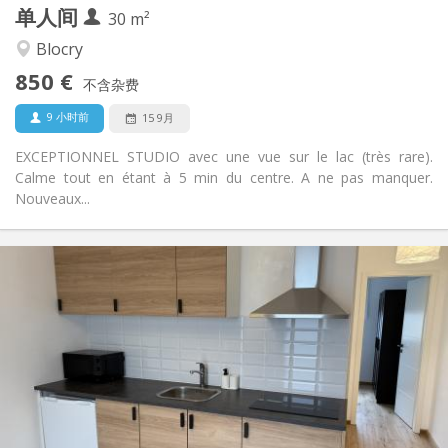
单人间
其他
30 m²
安静, 温馨
氛围:
Blocry
否
无障碍通道:
850 €
禁烟
吸烟:
不含杂费
否
宠物:
9 小时前
15 9月
EXCEPTIONNEL STUDIO avec une vue sur le lac (très rare).
Calme tout en étant à 5 min du centre. A ne pas manquer.
Nouveaux...
实用信息
849 €
租金:
1 €
水电费:
12个月, 11个月, 10个月, 5-6个月, 3-4个月
租期:
否
住房登记:
布局
独立
浴室:
独立（单独房间）
厨房: