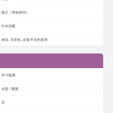
独立（单独房间）
中央供暖
淋浴, 洗衣机, 设备齐全的厨房
学习氛围
全新 / 翻新
否