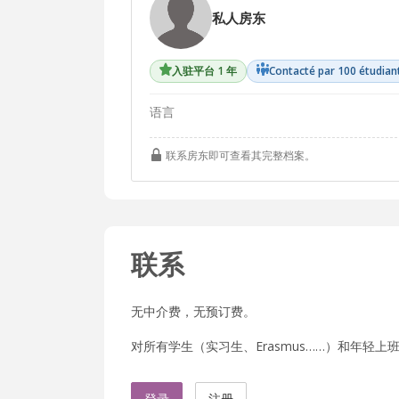
私人房东
入驻平台 1 年
Contacté par 100 étudian
语言
联系房东即可查看其完整档案。
联系
无中介费，无预订费。
对所有学生（实习生、Erasmus……）和年轻上班族
登录
注册