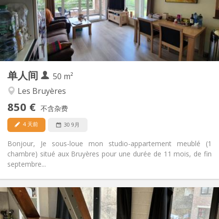
布局
独立
浴室:
独立（单独房间）
厨房:
2
50 m
面积:
4
私人房间:
单人间
其他
50 m²
学习氛围, 温馨, 安静
氛围:
Les Bruyères
是
无障碍通道:
850 €
禁烟
吸烟:
不含杂费
否
宠物:
4 天前
30 9月
Bonjour, Je sous-loue mon studio-appartement meublé (1
chambre) situé aux Bruyères pour une durée de 11 mois, de fin
septembre...
实用信息
875 € (438 €/个人)
租金: