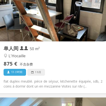
100 € (50 €/个人)
水电费:
12个月
租期:
有登记条件
住房登记:
布局
独立
浴室:
独立（单独房间）
厨房:
2
50 m
面积:
4
私人房间:
单人间
其他
50 m²
安静, 学习氛围
氛围:
L'Hocaille
否
无障碍通道:
875 €
可吸烟
吸烟:
不含杂费
否
宠物:
13 小时前
1 9月
flat duplex meublé. pièce de séjour, kitchenette équipée, sdb, 2
coins à dormir dont un en mezzanine Visites sur rdv (...
实用信息