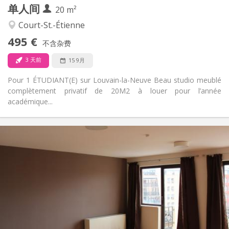
单人间
其他
20 m²
安静
氛围:
Court-St.-Étienne
否
无障碍通道:
495 €
禁烟
吸烟:
不含杂费
否
宠物:
3 天前
15 9月
Pour 1 ÉTUDIANT(E) sur Louvain-la-Neuve Beau studio meublé
complètement privatif de 20M2 à louer pour l’année
académique...
实用信息
600 € (300 €/个人)
租金:
70 € (35 €/个人)
水电费:
12个月
租期:
可登记
住房登记:
布局
独立
浴室:
独立（单独房间）
厨房: