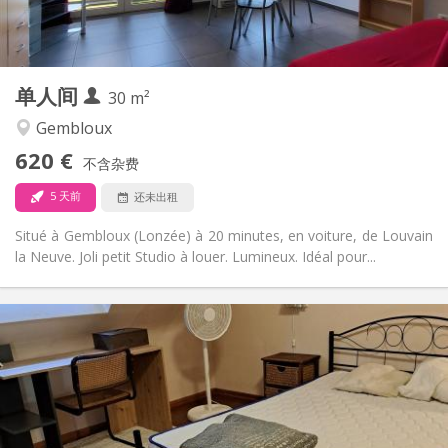
独立
浴室:
独立（单独房间）
厨房:
2
30 m
面积:
3
私人房间:
单人间
其他
30 m²
安静
氛围:
Gembloux
否
无障碍通道:
620 €
禁烟
吸烟:
不含杂费
否
宠物:
5 天前
还未出租
Situé à Gembloux (Lonzée) à 20 minutes, en voiture, de Louvain
la Neuve. Joli petit Studio à louer. Lumineux. Idéal pour...
实用信息
450 €
租金:
50 €
水电费:
12个月
租期:
否
住房登记: