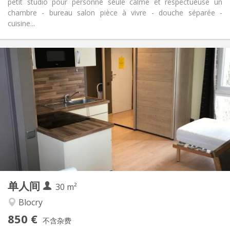
petit studio pour personne seule calme et respectueuse un
chambre - bureau salon pièce à vivre - douche séparée -
cuisine...
实用信息
850 €
租金:
100 €
水电费:
12个月
租期:
否
住房登记:
布局
独立
浴室:
房间内
厨房:
2
30 m
面积:
1
私人房间:
单人间
其他
30 m²
安静, 温馨
氛围:
Blocry
否
无障碍通道:
850 €
禁烟
吸烟:
不含杂费