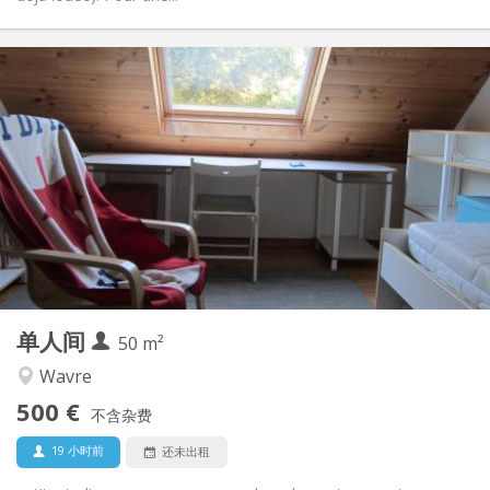
实用信息
500 €
租金:
50 €
水电费:
10个月
租期:
否
住房登记:
布局
独立
浴室:
独立（单独房间）
厨房:
2
50 m
面积:
3
私人房间:
单人间
其他
50 m²
学习氛围, 安静
氛围:
Wavre
否
无障碍通道:
500 €
禁烟
吸烟:
不含杂费
否
宠物:
19 小时前
还未出租