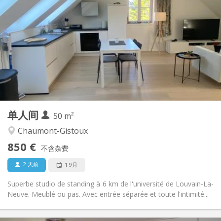
850 €
租金:
50 €
水电费:
12个月
租期:
否
住房登记:
布局
独立
浴室:
房间内
厨房:
2
50 m
面积:
2
私人房间:
单人间
其他
50 m²
安静, 温馨
氛围:
Chaumont-Gistoux
否
无障碍通道:
850 €
禁烟
吸烟:
不含杂费
否
宠物:
2 天前
1 9月
Superbe studio de standing à 6 km de l'université de Louvain-La-
Neuve. Meublé ou pas. Avec entrée séparée et toute l'intimité...