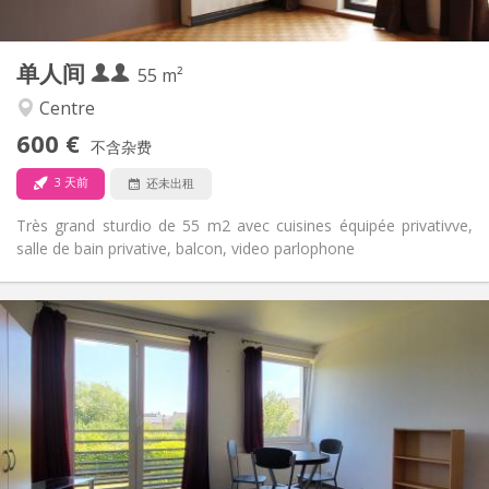
2
55 m
面积:
3
私人房间:
单人间
其他
55 m²
安静, 学习氛围
氛围:
Centre
是
无障碍通道:
600 €
禁烟
吸烟:
不含杂费
否
宠物:
3 天前
还未出租
Très grand sturdio de 55 m2 avec cuisines équipée privativve,
salle de bain privative, balcon, video parlophone
实用信息
620 €
租金:
150 €
水电费:
12个月
租期:
否
住房登记:
布局