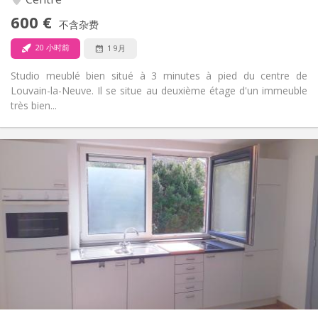
否
无障碍通道:
600 €
禁烟
吸烟:
不含杂费
否
宠物:
20 小时前
1 9月
Studio meublé bien situé à 3 minutes à pied du centre de
Louvain-la-Neuve. Il se situe au deuxième étage d'un immeuble
très bien...
实用信息
495 €
租金:
100 €
水电费:
12个月
租期:
否
住房登记:
布局
独立
浴室:
房间内
厨房:
2
20 m
面积:
1
私人房间: