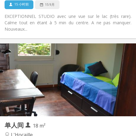
否
宠物:
15 小时前
15 9月
EXCEPTIONNEL STUDIO avec une vue sur le lac (très rare).
Calme tout en étant à 5 min du centre. A ne pas manquer.
Nouveaux...
实用信息
450 €
租金:
150 €
水电费:
5-6个月, 暑假
租期:
可登记
住房登记:
布局
独立
浴室:
独立（单独房间）
厨房:
2
18 m
面积:
1
私人房间:
单人间
其他
18 m²
温馨, 学习氛围, 安静
氛围:
L'Hocaille