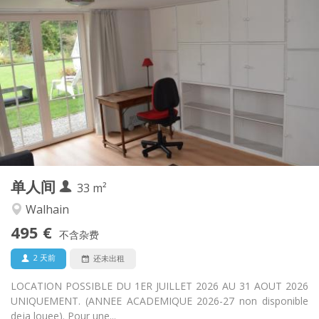
实用信息
495 €
租金:
100 €
水电费:
12个月, 10个月, 5-6个月, 暑假, 月租
租期:
否
住房登记:
布局
独立
浴室:
独立（单独房间）
厨房:
2
33 m
面积:
3
私人房间:
单人间
其他
33 m²
安静, 温馨, 学习氛围
氛围:
Walhain
否
无障碍通道:
495 €
禁烟
吸烟:
不含杂费
否
宠物:
2 天前
还未出租
LOCATION POSSIBLE DU 1ER JUILLET 2026 AU 31 AOUT 2026
UNIQUEMENT. (ANNEE ACADEMIQUE 2026-27 non disponible
deja louee). Pour une...