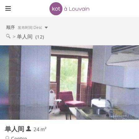
顺序
发布时间 Desc
单人间
(12)
实用信息
600 €
租金:
45 €
水电费:
12个月
租期:
否
住房登记:
布局
独立
浴室:
房间内
厨房:
2
24 m
面积:
2
私人房间:
单人间
其他
24 m²
安静, 温馨, 学习氛围
氛围:
Centre