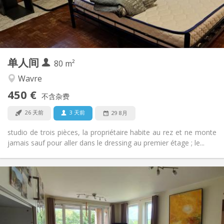
布局
独立
浴室:
房间内
厨房:
2
80 m
面积:
3
私人房间:
单人间
其他
80 m²
温馨
氛围:
Wavre
否
无障碍通道:
450 €
禁烟
吸烟:
不含杂费
否
宠物:
26 天前
3 天前
29 8月
studio de trois pièces, la propriétaire habite au rez et ne monte
jamais sauf pour aller dans le dressing au premier étage ; le...
实用信息
850 €
租金:
60 €
水电费:
11个月
租期:
否
住房登记: