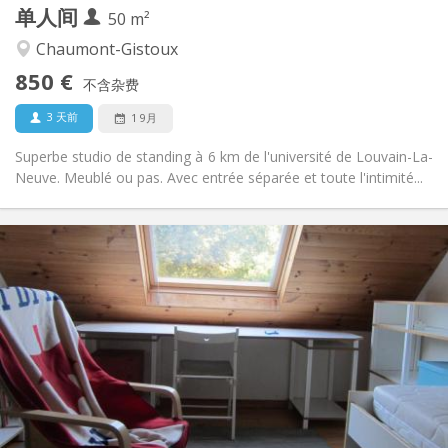
单人间
其他
50 m²
温馨, 安静
氛围:
Chaumont-Gistoux
否
无障碍通道:
850 €
禁烟
吸烟:
不含杂费
否
宠物:
3 天前
1 9月
Superbe studio de standing à 6 km de l'université de Louvain-La-
Neuve. Meublé ou pas. Avec entrée séparée et toute l'intimité...
实用信息
500 €
租金:
50 €
水电费:
10个月
租期:
否
住房登记:
布局
独立
浴室:
独立（单独房间）
厨房:
2
50 m
面积: