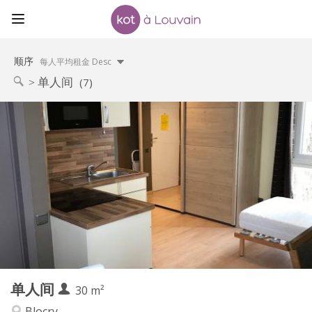
顺序
每人平均租金 Desc
单人间
(7)
实用信息
850 €
租金:
100 €
水电费:
12个月
租期:
否
住房登记:
布局
独立
浴室:
房间内
厨房:
2
30 m
面积:
1
私人房间:
单人间
其他
30 m²
温馨, 安静
氛围:
Blocry