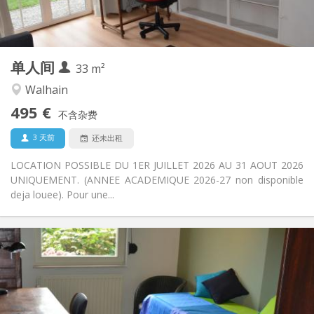
独立
浴室:
独立（单独房间）
厨房:
2
33 m
面积:
3
私人房间:
单人间
其他
33 m²
温馨, 学习氛围, 安静
氛围:
Walhain
否
无障碍通道:
495 €
禁烟
吸烟:
不含杂费
否
宠物:
3 天前
还未出租
LOCATION POSSIBLE DU 1ER JUILLET 2026 AU 31 AOUT 2026
UNIQUEMENT. (ANNEE ACADEMIQUE 2026-27 non disponible
deja louee). Pour une...
实用信息
450 €
租金:
150 €
水电费:
5-6个月, 暑假
租期:
可登记
住房登记: