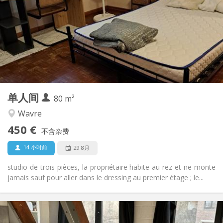
12个月
租期:
否
住房登记:
布局
独立
浴室:
房间内
厨房:
2
80 m
面积:
3
私人房间:
单人间
其他
80 m²
温馨
氛围:
Wavre
否
无障碍通道:
450 €
禁烟
吸烟:
不含杂费
否
宠物:
14 小时前
29 8月
studio de trois pièces, la propriétaire habite au rez et ne monte
jamais sauf pour aller dans le dressing au premier étage ; le...
实用信息