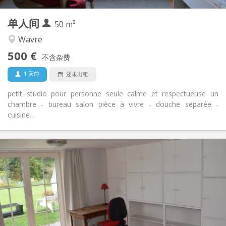
3
私人房间:
单人间
其他
50 m²
学习氛围, 安静
氛围:
Wavre
否
无障碍通道:
500 €
禁烟
吸烟:
不含杂费
否
宠物:
1 天前
还未出租
petit studio pour personne seule calme et respectueuse un
chambre - bureau salon pièce à vivre - douche séparée -
cuisine...
实用信息
495 €
租金:
100 €
水电费:
12个月, 10个月, 5-6个月, 暑假, 月租
租期:
否
住房登记:
布局