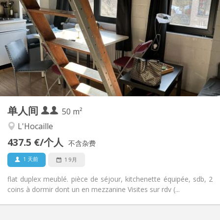
875 € (438 €/个人)
租金:
100 € (50 €/个人)
水电费:
12个月
租期:
有登记条件
住房登记:
布局
独立
浴室:
独立（单独房间）
厨房:
2
50 m
面积:
4
私人房间:
单人间
其他
50 m²
学习氛围, 安静
氛围:
L'Hocaille
否
无障碍通道:
437.5 €/个人
可吸烟
吸烟:
不含杂费
否
宠物:
1 天前
1 9月
flat duplex meublé. pièce de séjour, kitchenette équipée, sdb, 2
coins à dormir dont un en mezzanine Visites sur rdv (...