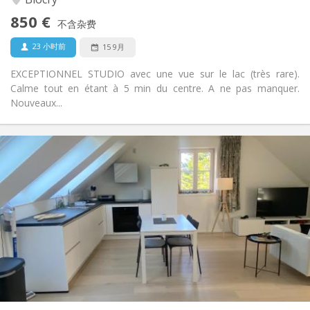
否
无障碍通道:
850 €
禁烟
吸烟:
不含杂费
否
宠物:
23 小时前
15 9月
EXCEPTIONNEL STUDIO avec une vue sur le lac (très rare).
Calme tout en étant à 5 min du centre. A ne pas manquer.
Nouveaux...
实用信息
850 €
租金:
50 €
水电费:
12个月
租期:
否
住房登记:
布局
独立
浴室:
房间内
厨房:
2
50 m
面积:
2
私人房间: