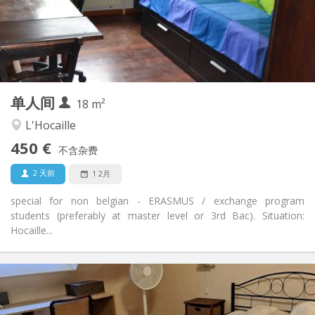
布局
独立
浴室:
独立（单独房间）
厨房:
2
18 m
面积:
1
私人房间:
单人间
其他
18 m²
学习氛围, 温馨, 安静
氛围:
L'Hocaille
是
无障碍通道:
450 €
禁烟
吸烟:
不含杂费
否
宠物:
2 天前
1 2月
special for non belgian - ERASMUS / exchange program
students (preferably at master level or 3rd Bac). Situation:
Hocaille...
实用信息
450 €
租金:
50 €
水电费: