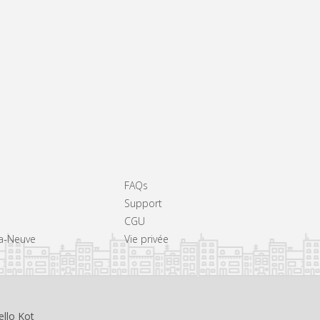
FAQs
Support
CGU
La-Neuve
Vie privée
ello Kot