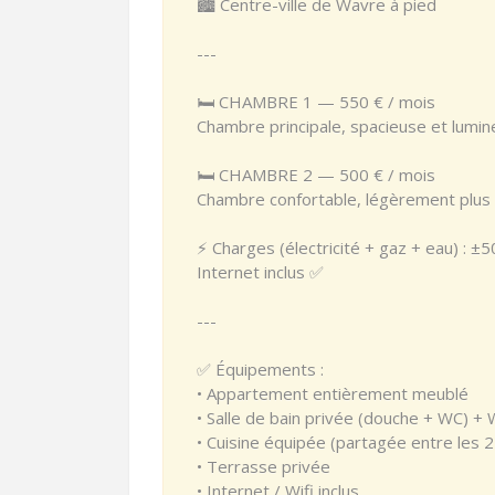
🏙️ Centre-ville de Wavre à pied
---
🛏️ CHAMBRE 1 — 550 € / mois
Chambre principale, spacieuse et lumin
🛏️ CHAMBRE 2 — 500 € / mois
Chambre confortable, légèrement plus 
⚡ Charges (électricité + gaz + eau) : 
Internet inclus ✅
---
✅ Équipements :
• Appartement entièrement meublé
• Salle de bain privée (douche + WC) +
• Cuisine équipée (partagée entre les 
• Terrasse privée
• Internet / Wifi inclus