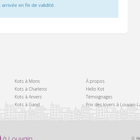
 arrivée en fin de validité.
Kots à Mons
À propos
Kots à Charleroi
Hello Kot
Kots à Anvers
Témoignages
Kots à Gand
Prix des loyers à Louvain-
©
H