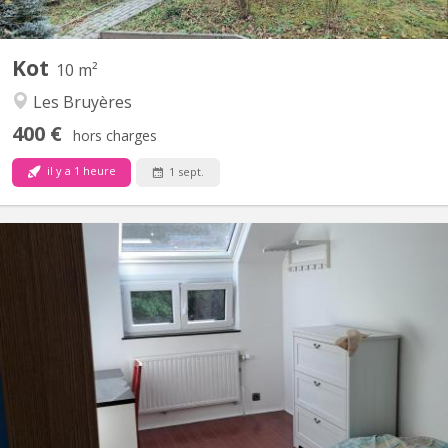
Kot
10 m²
Les Bruyères
400 €
hors charges
il y a 1 heure
1 sept.
KV 2271
Chambre meublée & fraîchement rénovée – Quartier de l'Hocaille ​
Vous cherchez un lieu de vie agréable, lumineux et idéalement
situé ? Venez nous rejoindre dans notre colocation de 3
personnes au sein d'une maison unifamiliale ! ​📍 Localisation
idéale ​Située dans le quartier très recherché de...