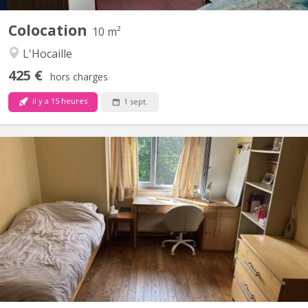
Colocation
10 m²
L'Hocaille
425 €
hors charges
il y a 15 heures
1 sept.
KV 2270
Annonce chambre 1: DEUX chambres (kots) contiguës à louer
dans une maison unifamiliale. Chambre 1 : 11 m² Loyer de 505 €
Charges mensuelles : 95€. • Fenêtre avec moustiquaire •
Orientation sud • Vue sur le jardin et le petit bois • Évier et
armoire de rangement privative (uniquement...