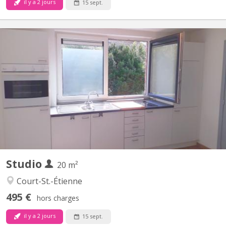
il y a 2 jours
15 sept.
KV 1614
Pour 1 ÉTUDIANT(E) sur Louvain-la-Neuve Beau studio meublé
complètement privatif de 20M2 à louer pour l’année académique
2026-2027 Parfait état 495 euros par mois Forfait pour les
charges 100 euros par mois = 595 euros TOUT COMPRIS
(électricité, chauffage, eau, internet) Pas de domicile Pas...
Studio
20 m²
Court-St.-Étienne
495 €
hors charges
il y a 2 jours
15 sept.