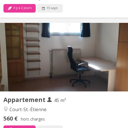
il y a 2 jours
15 sept.
KV 1905
Uniquement pour 1 ÉTUDIANT(E) sur Louvain-la-Neuve Beau
studio meublé complètement privatif de 45M2 à louer Parfait
état Loyer mensuel 560 euros, forfait pour les charges 100 euros
par mois = 660 euros TOUT COMPRIS (électricité, chauffage,
eau, internet) Pas de domicile Séjour carrelé, cuisine...
Appartement
45 m²
Court-St.-Étienne
560 €
hors charges