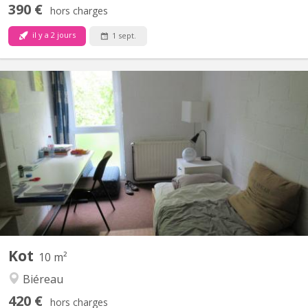
390 €
hors charges
il y a 2 jours
1 sept.
KV 1412
Chambre 313 au 3e étage dans un communautaire de 6. 2 WC 1
douche commune pour 2 chambres Lit sans matelas
Environnement verdoyant et calme.
Kot
10 m²
Biéreau
420 €
hors charges