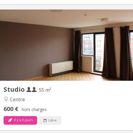
KV 2268
Très grand sturdio de 55 m2 avec cuisines équipée privativve,
salle de bain privative, balcon, video parlophone
Studio
55 m²
Centre
600 €
hors charges
il y a 3 jours
Libre