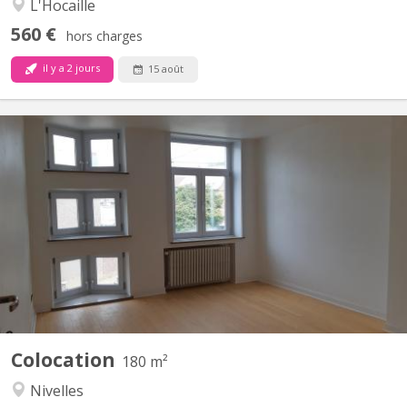
L'Hocaille
560 €
hors charges
il y a 2 jours
15 août
KV 1248
Uniquement pour étudiants : 3 chambres à louer dans grande
maison de 6 chambres, située à NIVELLES près de la Haute école
HE2B. Chaque chambre dispose d'un lavabo et la maison est
composée de 2 salles de bain et 1 salle de douche, d'une grande
cuisine et un grand living communs. La maison est...
Colocation
180 m²
Nivelles