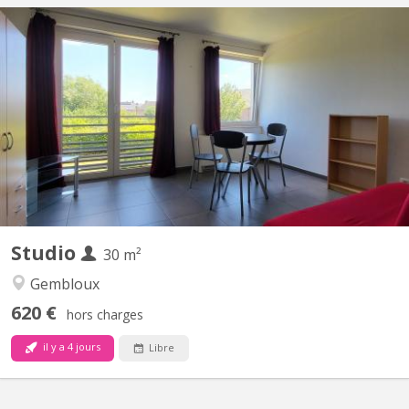
KV 1078
Situé à Gembloux (Lonzée) à 20 minutes, en voiture, de Louvain
la Neuve. Joli petit Studio à louer. Lumineux. Idéal pour personne
seule ou étudiant-e-Composé d'une pièce de vie avec cuisine
équipée (frigo et partie congélateur, four, 4 taques
vitrocéramiques, lave-vaisselle) , une salle de bain...
Studio
30 m²
Gembloux
620 €
hors charges
il y a 4 jours
Libre