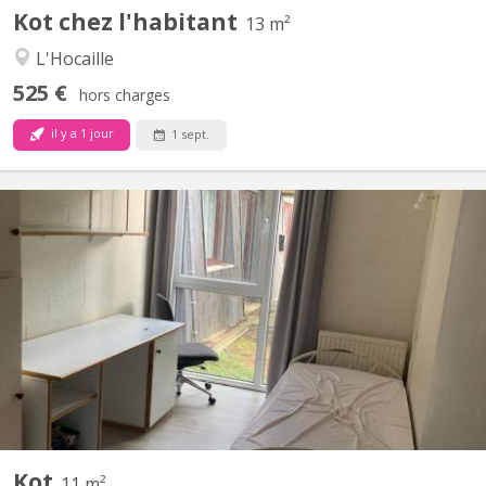
Kot chez l'habitant
13 m²
L'Hocaille
525 €
hors charges
il y a 1 jour
1 sept.
KV 2256
Chambre de 11m2, meublée, équipée d’un évier. Résidence
disposant d’un parking et d’un cadre verdoyant. Loyer €450 /
mois : toutes charges comprises Garantie locative €700 Taxe de
séjour lln : €325 / an Commun de 8 chambres au rez-de-
chaussée-de-chaussée, comprenant 1 salle de douche, 2 WC, 1...
Kot
11 m²