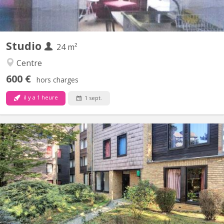
Studio
24 m²
Centre
600 €
hors charges
il y a 1 heure
1 sept.
KV 1583
Chambre meublée avec lavabo individuel située dans un
appartement de type communautaire compose de 8 chambres
d'étudiants.