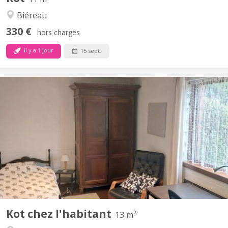
Biéreau
330 €
hors charges
il y a 1 jour
15 sept.
KV 511
Une chambre de 13 m² au rez-de-chaussée d’une maison privée
comprenant deux chambres d’étudiant. La salle de bain (douche)
et le coin cuisine sont partagés entre les deux étudiants. Dans un
quartier calme et vert à la limite entre Louvain-la-Neuve et
Ottignies (quartier du Blocry). Il reste une...
Kot chez l'habitant
13 m²