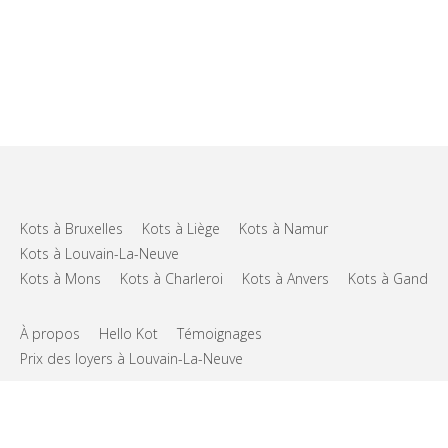
Kots à Bruxelles
Kots à Liège
Kots à Namur
Kots à Louvain-La-Neuve
Kots à Mons
Kots à Charleroi
Kots à Anvers
Kots à Gand
À propos
Hello Kot
Témoignages
Prix des loyers à Louvain-La-Neuve
FAQs
Support
CGU
Vie privée