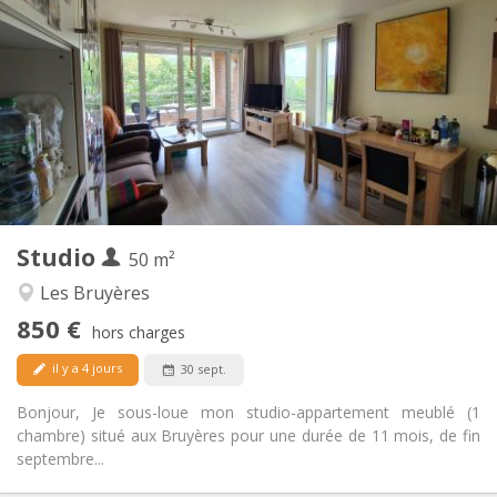
850 €
Loyer:
60 €
Charges:
11 mois
Durée:
Non
Domiciliation:
Aménagement
Privée
Salle de bain:
Privée (pièce distincte)
Cuisine:
2
50 m
Superficie:
4
Pièces privées:
Studio
Autre
50 m²
Calme, studieuse, chaleureuse
Atmosphère:
Les Bruyères
Oui
Accès PMR:
850 €
Non-fumeur
Fumeur:
hors charges
Non
Animaux de compagnie:
il y a 4 jours
30 sept.
Bonjour, Je sous-loue mon studio-appartement meublé (1
chambre) situé aux Bruyères pour une durée de 11 mois, de fin
septembre...