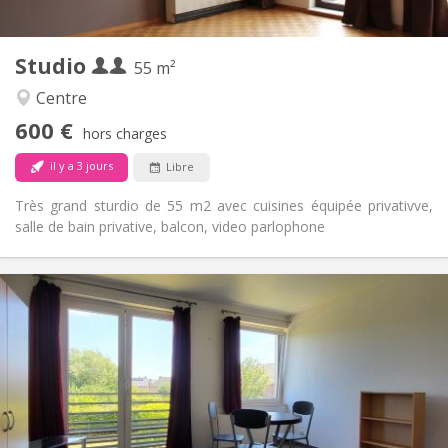
2
55 m
Superficie:
3
Pièces privées:
Studio
Autre
55 m²
Calme, studieuse
Atmosphère:
Centre
Oui
Accès PMR:
600 €
Non-fumeur
Fumeur:
hors charges
Non
Animaux de compagnie:
il y a 3 jours
Libre
Très grand sturdio de 55 m2 avec cuisines équipée privativve,
salle de bain privative, balcon, video parlophone
Infos Pratiques
620 €
Loyer:
150 €
Charges:
12 mois
Durée:
Non
Domiciliation:
Aménagement
Privée
Salle de bain: