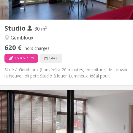
Privée (pièce distincte)
Cuisine:
2
30 m
Superficie:
3
Pièces privées:
Studio
Autre
30 m²
Calme
Atmosphère:
Gembloux
Non
Accès PMR:
620 €
Non-fumeur
Fumeur:
hors charges
Non
Animaux de compagnie:
il y a 5 jours
Libre
Situé à Gembloux (Lonzée) à 20 minutes, en voiture, de Louvain
la Neuve. Joli petit Studio à louer. Lumineux. Idéal pour...
Infos Pratiques
950 € (475 €/pers.)
Loyer:
0 € (0 €/pers.)
Charges:
Au mois, à la semaine, à la journée
Durée:
Non
Domiciliation: