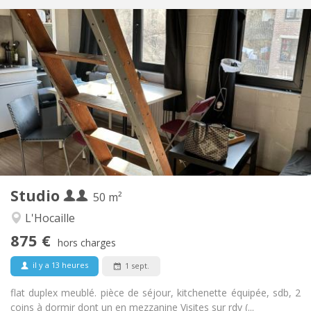
Infos Pratiques
875 € (438 €/pers.)
Loyer:
100 € (50 €/pers.)
Charges:
12 mois
Durée:
Sous conditions
Domiciliation:
Aménagement
Privée
Salle de bain:
Privée (pièce distincte)
Cuisine:
2
50 m
Superficie:
4
Pièces privées:
Studio
Autre
50 m²
Studieuse, calme
Atmosphère:
L'Hocaille
Non
Accès PMR:
875 €
Fumeur ok
Fumeur:
hors charges
Non
Animaux de compagnie:
il y a 13 heures
1 sept.
flat duplex meublé. pièce de séjour, kitchenette équipée, sdb, 2
coins à dormir dont un en mezzanine Visites sur rdv (...