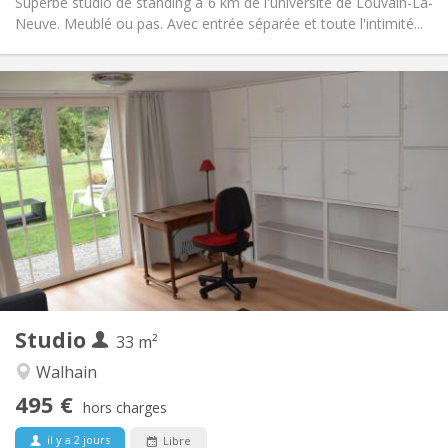
Superbe studio de standing à 6 km de l'université de Louvain-La-
Neuve. Meublé ou pas. Avec entrée séparée et toute l'intimité...
Infos Pratiques
495 €
Loyer:
100 €
Charges:
12 mois, 10 mois, 5-6 mois, vacances d'été, au mois
Durée:
Non
Domiciliation:
Aménagement
Privée
Salle de bain:
Privée (pièce distincte)
Cuisine:
2
33 m
Superficie:
3
Pièces privées:
Studio
Autre
33 m²
Chaleureuse, calme, studieuse
Atmosphère:
Walhain
Non
Accès PMR:
495 €
Non-fumeur
Fumeur:
hors charges
Non
Animaux de compagnie:
il y a 2 jours
Libre