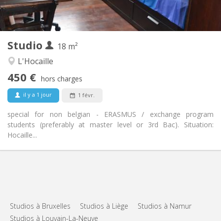
Privée (pièce distincte)
Cuisine:
2
18 m
Superficie:
1
Pièces privées:
Studio
Autre
18 m²
Studieuse, calme, chaleureuse
Atmosphère:
L'Hocaille
Oui
Accès PMR:
450 €
Non-fumeur
Fumeur:
hors charges
Non
Animaux de compagnie:
il y a 1 jour
1 févr.
special for non belgian - ERASMUS / exchange program
students (preferably at master level or 3rd Bac). Situation:
Hocaille...
Studios à Bruxelles
Studios à Liège
Studios à Namur
Studios à Louvain-La-Neuve