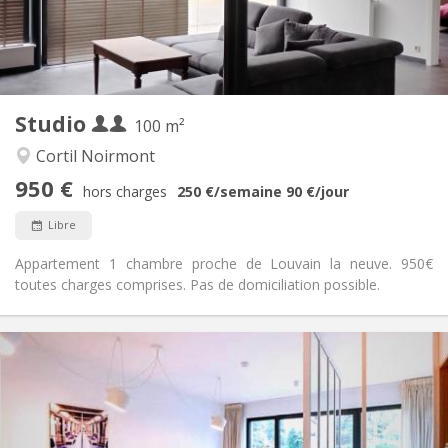
Aménagement
Privée
Salle de bain:
Privée (pièce distincte)
Cuisine:
2
100 m
Superficie:
2
Pièces privées:
Studio
Autre
100 m²
Calme
Atmosphère:
Cortil Noirmont
Non
Accès PMR:
950 €
Non-fumeur
Fumeur:
hors charges
250 €
/semaine
90 €
/jour
Non
Animaux de compagnie:
Libre
Appartement 1 chambre proche de Louvain la neuve. 950€
toutes charges comprises. Pas de domiciliation possible.
Infos Pratiques
670 € (335 €/pers.)
Loyer:
0 € (0 €/pers.)
Charges:
12 mois
Durée:
Acceptée
Domiciliation: