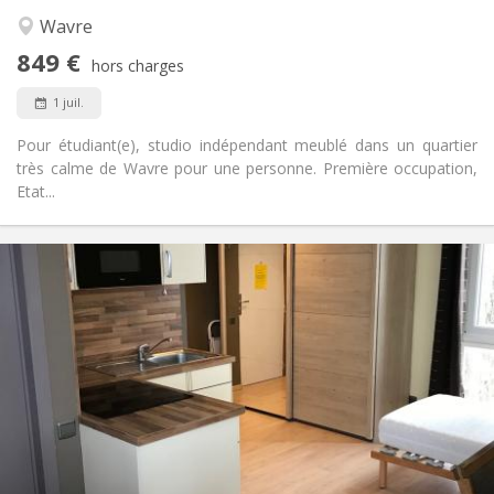
Studieuse
Atmosphère:
Wavre
Non
Accès PMR:
849 €
Non-fumeur
Fumeur:
hors charges
Non
Animaux de compagnie:
1 juil.
Pour étudiant(e), studio indépendant meublé dans un quartier
très calme de Wavre pour une personne. Première occupation,
Etat...
Infos Pratiques
850 €
Loyer:
100 €
Charges:
12 mois
Durée:
Non
Domiciliation:
Aménagement
Privée
Salle de bain:
Dans la chambre
Cuisine:
2
30 m
Superficie: