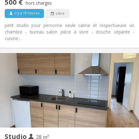
500 €
Non-fumeur
Fumeur:
hors charges
Non
Animaux de compagnie:
il y a 19 heures
Libre
petit studio pour personne seule calme et respectueuse un
chambre - bureau salon pièce à vivre - douche séparée -
cuisine...
Infos Pratiques
849 €
Loyer:
1 €
Charges:
12 mois, 11 mois, 10 mois, 5-6 mois, 3-4 mois
Durée:
Non
Domiciliation:
Aménagement
Privée
Salle de bain:
Privée (pièce distincte)
Cuisine:
2
28 m
Superficie:
2
Pièces privées:
Studio
Autre
28 m²