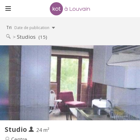
Tri
Date de publication
Studios
(15)
Infos Pratiques
600 €
Loyer:
45 €
Charges:
12 mois
Durée:
Non
Domiciliation:
Aménagement
Privée
Salle de bain:
Dans la chambre
Cuisine:
2
24 m
Superficie:
2
Pièces privées:
Studio
Autre
24 m²
Calme, studieuse, chaleureuse
Atmosphère:
Centre