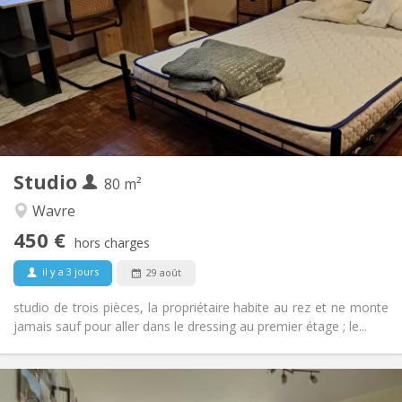
50 €
Charges:
12 mois
Durée:
Non
Domiciliation:
Aménagement
Privée
Salle de bain:
Dans la chambre
Cuisine:
2
80 m
Superficie:
3
Pièces privées:
Studio
Autre
80 m²
Chaleureuse
Atmosphère:
Wavre
Non
Accès PMR:
450 €
Non-fumeur
Fumeur:
hors charges
Non
Animaux de compagnie:
il y a 3 jours
29 août
studio de trois pièces, la propriétaire habite au rez et ne monte
jamais sauf pour aller dans le dressing au premier étage ; le...
Infos Pratiques