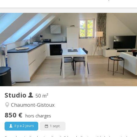
Infos Pratiques
850 €
Loyer:
50 €
Charges:
12 mois
Durée:
Non
Domiciliation:
Aménagement
Privée
Salle de bain:
Dans la chambre
Cuisine:
2
50 m
Superficie:
2
Pièces privées:
Studio
Autre
50 m²
Chaleureuse, calme
Atmosphère:
Chaumont-Gistoux
Non
Accès PMR:
850 €
Non-fumeur
Fumeur:
hors charges
Non
Animaux de compagnie:
il y a 2 jours
1 sept.