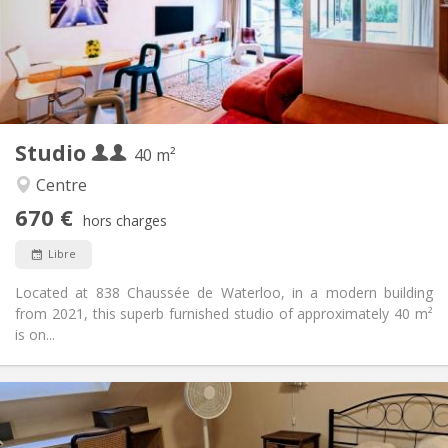
Aménagement
Privée
Salle de bain:
Dans la chambre
Cuisine:
2
40 m
Superficie:
1
Pièces privées:
Studio
Autre
40 m²
Chaleureuse, communautaire, calme,
Atmosphère:
Centre
studieuse
670 €
Non
Accès PMR:
hors charges
Fumeur ok
Fumeur:
Libre
Acceptés
Animaux de compagnie:
Located at 838 Chaussée de Waterloo, in a modern building
from 2021, this superb furnished studio of approximately 40 m²
is on...
Infos Pratiques
450 €
Loyer: