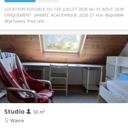
LOCATION POSSIBLE DU 1ER JUILLET 2026 AU 31 AOUT 2026
UNIQUEMENT. (ANNEE ACADEMIQUE 2026-27 non disponible
deja louee). Pour une...
Infos Pratiques
500 €
Loyer:
50 €
Charges:
10 mois
Durée:
Non
Domiciliation:
Aménagement
Privée
Salle de bain:
Privée (pièce distincte)
Cuisine:
2
50 m
Superficie:
3
Pièces privées:
Studio
Autre
50 m²
Studieuse, calme
Atmosphère:
Wavre
Non
Accès PMR: