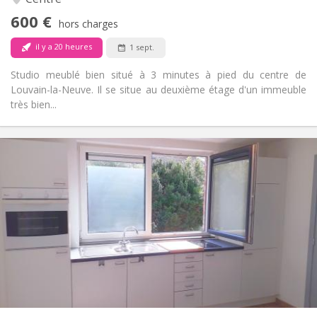
Non
Accès PMR:
600 €
Non-fumeur
Fumeur:
hors charges
Non
Animaux de compagnie:
il y a 20 heures
1 sept.
Studio meublé bien situé à 3 minutes à pied du centre de
Louvain-la-Neuve. Il se situe au deuxième étage d'un immeuble
très bien...
Infos Pratiques
495 €
Loyer:
100 €
Charges:
12 mois
Durée:
Non
Domiciliation:
Aménagement
Privée
Salle de bain:
Dans la chambre
Cuisine:
2
20 m
Superficie:
1
Pièces privées: