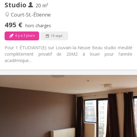
Studio
Autre
20 m²
Calme
Atmosphère:
Court-St.-Étienne
Non
Accès PMR:
495 €
Non-fumeur
Fumeur:
hors charges
Non
Animaux de compagnie:
il y a 3 jours
15 sept.
Pour 1 ÉTUDIANT(E) sur Louvain-la-Neuve Beau studio meublé
complètement privatif de 20M2 à louer pour l’année
académique...
Infos Pratiques
600 € (300 €/pers.)
Loyer:
70 € (35 €/pers.)
Charges:
12 mois
Durée:
Acceptée
Domiciliation:
Aménagement
Privée
Salle de bain:
Privée (pièce distincte)
Cuisine: