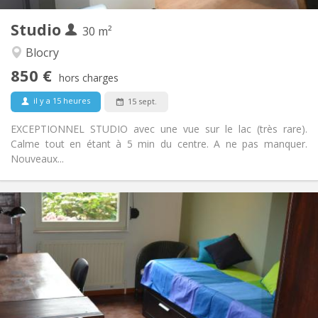
1
Pièces privées:
Studio
Autre
30 m²
Chaleureuse, calme
Atmosphère:
Blocry
Non
Accès PMR:
850 €
Non-fumeur
Fumeur:
hors charges
Non
Animaux de compagnie:
il y a 15 heures
15 sept.
EXCEPTIONNEL STUDIO avec une vue sur le lac (très rare).
Calme tout en étant à 5 min du centre. A ne pas manquer.
Nouveaux...
Infos Pratiques
450 €
Loyer:
150 €
Charges:
5-6 mois, vacances d'été
Durée:
Acceptée
Domiciliation:
Aménagement
Privée
Salle de bain: