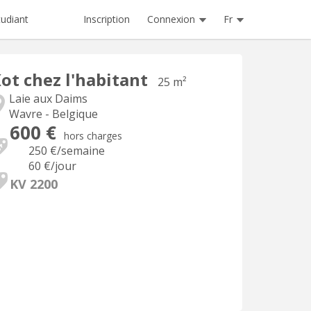
Inscription
Connexion
Fr
tudiant
ot chez l'habitant
25 m²
Laie aux Daims
Wavre - Belgique
600 €
hors charges
250 €
/semaine
60 €
/jour
KV 2200