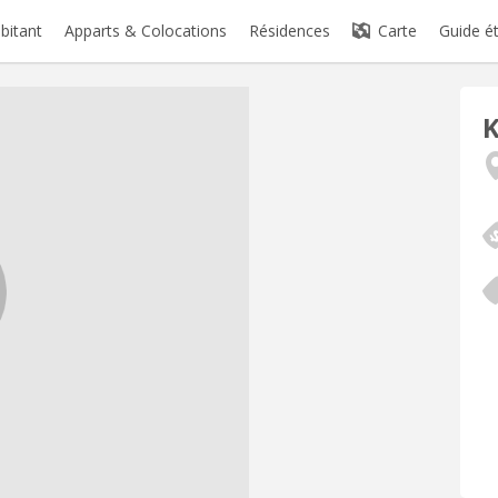
abitant
Apparts & Colocations
Résidences
Carte
Guide é
K